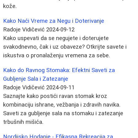
kože.
Kako Naći Vreme za Negu i Doterivanje
Radoje Vidičević
2024-09-12
Kako uspevati da se negujete i doterujete
svakodnevno, čak i uz obaveze? Otkrijte savete i
iskustva o pronalaženju vremena za sebe.
Kako do Ravnog Stomaka: Efektni Saveti za
Gubljenje Sala i Zatezanje
Radoje Vidičević
2024-09-11
Saznajte kako postići ravan stomak kroz
kombinaciju ishrane, vežbanja i zdravih navika.
Saveti za gubljenje sala na stomaku i zatezanje
trbušnih mišića.
Nordijsko Hodanje - Efikasna Rekreacija za