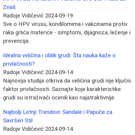
Znaš
Radoje Vidičević
2024-09-19
Sve o HPV virusu, kondilomima i vakcinama protiv
raka grlića materice - simptomi, dijagnoza, lečenje i
prevencija.
Idealna veličina i oblik grudi: Šta nauka kaže o
privlačnosti?
Radoje Vidičević
2024-09-14
Najnovija studija otkriva da veličina grudi nije ključni
faktor privlačnosti. Saznajte koje karakteristike
grudi su istraživači ocenili kao najatraktivnije.
Najbolji Letnji Trendovi: Sandale i Papuče za
Savršen Stil
Radoje Vidičević
2024-09-14