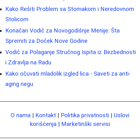
Kako Rešiti Problem sa Stomakom i Neredovnom
Stolicom
Konačan Vodič za Novogodišnje Menije: Šta
Spremiti za Doček Nove Godine
Vodič za Polaganje Stručnog Ispita iz Bezbednosti
i Zdravlja na Radu
Kako očuvati mladolik izgled lica - Saveti za anti-
aging negu
O nama
|
Kontakt
|
Politika privatnosti
|
Uslovi
korišćenja
|
Marketinški servisi