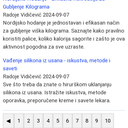
Gubljenje Kilograma
Radoje Vidičević
2024-09-07
Nordijsko hodanje je jednostavan i efikasan način
za gubljenje viška kilograma. Saznajte kako pravilno
koristiti palice, koliko kalorija sagorite i zašto je ova
aktivnost pogodna za sve uzraste.
Vađenje silikona iz usana - iskustva, metode i
saveti
Radoje Vidičević
2024-09-07
Sve što treba da znate o hirurškom uklanjanju
silikona iz usana. Istražite iskustva, metode
oporavka, preporučene kreme i savete lekara.
◀
1
2
3
4
5
6
7
8
9
10