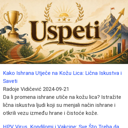
Kako Ishrana Utječe na Kožu Lica: Lična Iskustva i
Saveti
Radoje Vidičević
2024-09-21
Da li promena ishrane utiče na kožu lica? Istražite
lična iskustva ljudi koji su menjali način ishrane i
otkrili vezu između hrane i čistoće kože.
HPV Virus, Kondilomi i Vakcine: Sve Što Treba da