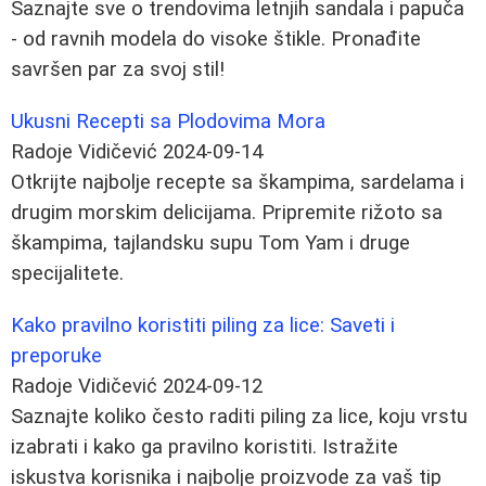
Saznajte sve o trendovima letnjih sandala i papuča
- od ravnih modela do visoke štikle. Pronađite
savršen par za svoj stil!
Ukusni Recepti sa Plodovima Mora
Radoje Vidičević
2024-09-14
Otkrijte najbolje recepte sa škampima, sardelama i
drugim morskim delicijama. Pripremite rižoto sa
škampima, tajlandsku supu Tom Yam i druge
specijalitete.
Kako pravilno koristiti piling za lice: Saveti i
preporuke
Radoje Vidičević
2024-09-12
Saznajte koliko često raditi piling za lice, koju vrstu
izabrati i kako ga pravilno koristiti. Istražite
iskustva korisnika i najbolje proizvode za vaš tip