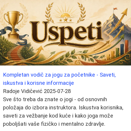
Kompletan vodič za jogu za početnike - Saveti,
iskustva i korisne informacije
Radoje Vidičević
2025-07-28
Sve što treba da znate o jogi - od osnovnih
položaja do izbora instruktora. Iskustva korisnika,
saveti za vežbanje kod kuće i kako joga može
poboljšati vaše fizičko i mentalno zdravlje.