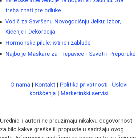
Estetske intervencije na nogama i zadnjici: Šta
treba znati pre odluke
Vodič za Savršenu Novogodišnju Jelku: Izbor,
Kićenje i Dekoracija
Hormonske pilule: istine i zablude
Najbolje Maskare za Trepavice - Saveti i Preporuke
O nama
|
Kontakt
|
Politika privatnosti
|
Uslovi
korišćenja
|
Marketinški servisi
Urednici i autori ne preuzimaju nikakvu odgovornost
za bilo kakve greške ili propuste u sadržaju ovog