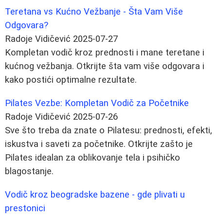
Teretana vs Kućno Vežbanje - Šta Vam Više
Odgovara?
Radoje Vidičević
2025-07-27
Kompletan vodič kroz prednosti i mane teretane i
kućnog vežbanja. Otkrijte šta vam više odgovara i
kako postići optimalne rezultate.
Pilates Vezbe: Kompletan Vodič za Početnike
Radoje Vidičević
2025-07-26
Sve što treba da znate o Pilatesu: prednosti, efekti,
iskustva i saveti za početnike. Otkrijte zašto je
Pilates idealan za oblikovanje tela i psihičko
blagostanje.
Vodič kroz beogradske bazene - gde plivati u
prestonici