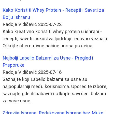
Kako Koristiti Whey Protein - Recepti i Saveti za
Bolju Ishranu
Radoje Vidičević
2025-07-22
Kako kreativno koristiti whey protein u ishrani -
recepti, saveti i iskustva ljudi koji redovno vežbaju.
Otkrijte alternativne načine unosa proteina.
Najbolji Labello Balzami za Usne - Pregled i
Preporuke
Radoje Vidičević
2025-07-16
Saznajte koji Labello balzami za usne su
najpopularniji među korisnicima. Uporedite izbore,
saznajte gde ih nabaviti i otkrijte savršeni balzam
za vaše usne.
Zdravija Ishrana: Redukovana Ishrana bez Muke