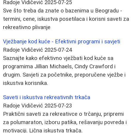
Radoje Vidičević
2025-07-25
Sve što treba da znate o bazenima u Beogradu -
termini, cene, iskustva posetilaca i korisni saveti za
rekreativno plivanje
Vježbanje kod kuće - Efektivni programi i savjeti
Radoje Vidičević
2025-07-24
Saznajte kako efektivno vježbati kod kuće sa
programima Jillian Michaels, Cindy Crawford i
drugim. Savjeti za početnike, preporučene vježbe i
iskustva korisnika.
Saveti i iskustva rekreativnih trkača
Radoje Vidičević
2025-07-23
Praktični saveti za rekreativce o trčanju, pripremi
za polumaraton, izboru patika, rešavanju povreda i
motivaciji. Lična iskustva trkača.