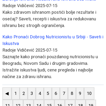
Radoje Vidičević
2025-07-15
Kako zdravom ishranom postići bolje rezultate i
osećaj? Saveti, recepti i iskustva za redukovanu
ishranu bez strogih ograničenja.
Kako Pronaći Dobrog Nutricionistu u Srbiji - Saveti i
Iskustva
Radoje Vidičević
2025-07-15
Saznajte kako pronaći pouzdanog nutricionistu u
Beogradu, Novom Sadu i drugim gradovima.
Istražite iskustva ljudi, cene pregleda i najbolje
načine za zdravu ishranu.
◀
1
2
3
4
5
6
7
8
9
10
11
12
13
14
15
16
17
18
19