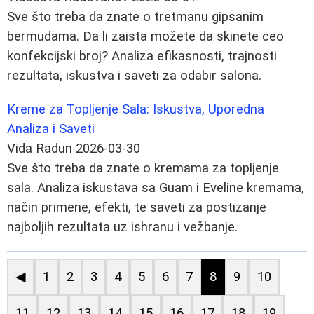
Sve što treba da znate o tretmanu gipsanim
bermudama. Da li zaista možete da skinete ceo
konfekcijski broj? Analiza efikasnosti, trajnosti
rezultata, iskustva i saveti za odabir salona.
Kreme za Topljenje Sala: Iskustva, Uporedna
Analiza i Saveti
Vida Radun
2026-03-30
Sve što treba da znate o kremama za topljenje
sala. Analiza iskustava sa Guam i Eveline kremama,
način primene, efekti, te saveti za postizanje
najboljih rezultata uz ishranu i vežbanje.
◀
1
2
3
4
5
6
7
8
9
10
11
12
13
14
15
16
17
18
19