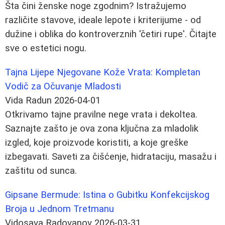
Šta čini ženske noge zgodnim? Istražujemo
različite stavove, ideale lepote i kriterijume - od
dužine i oblika do kontroverznih 'četiri rupe'. Čitajte
sve o estetici nogu.
Tajna Lijepe Njegovane Kože Vrata: Kompletan
Vodič za Očuvanje Mladosti
Vida Radun
2026-04-01
Otkrivamo tajne pravilne nege vrata i dekoltea.
Saznajte zašto je ova zona ključna za mladolik
izgled, koje proizvode koristiti, a koje greške
izbegavati. Saveti za čišćenje, hidrataciju, masažu i
zaštitu od sunca.
Gipsane Bermude: Istina o Gubitku Konfekcijskog
Broja u Jednom Tretmanu
Vidosava Radovanov
2026-03-31