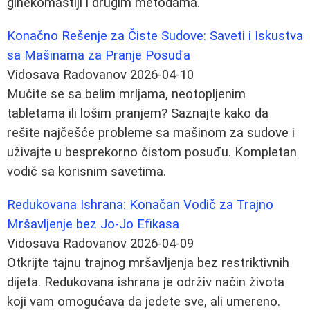
ginekomastiji i drugim metodama.
Konačno Rešenje za Čiste Sudove: Saveti i Iskustva
sa Mašinama za Pranje Posuđa
Vidosava Radovanov
2026-04-10
Mučite se sa belim mrljama, neotopljenim
tabletama ili lošim pranjem? Saznajte kako da
rešite najčešće probleme sa mašinom za sudove i
uživajte u besprekorno čistom posuđu. Kompletan
vodič sa korisnim savetima.
Redukovana Ishrana: Konačan Vodič za Trajno
Mršavljenje bez Jo-Jo Efikasa
Vidosava Radovanov
2026-04-09
Otkrijte tajnu trajnog mršavljenja bez restriktivnih
dijeta. Redukovana ishrana je održiv način života
koji vam omogućava da jedete sve, ali umereno.