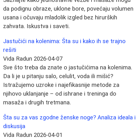
Saznajte kako jednostavne vežbe i masaže mogu
da podignu obraze, uklone bore, povećaju volumen
usana i očuvaju mladolik izgled bez hirurških
zahvata. Iskustva i saveti.
Jastučići na kolenima: Šta su i kako ih se trajno
rešiti
Vida Radun
2026-04-07
Sve što treba da znate o jastučićima na kolenima.
Da li je u pitanju salo, celulit, voda ili mišić?
Istražujemo uzroke i najefikasnije metode za
njihovo uklanjanje – od ishrane i treninga do
masaža i drugih tretmana.
Šta su za vas zgodne ženske noge? Analiza ideala i
diskusija
Vida Radun
2026-04-01