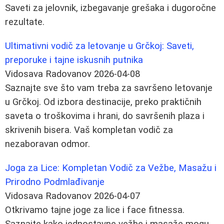
Saveti za jelovnik, izbegavanje grešaka i dugoročne
rezultate.
Ultimativni vodič za letovanje u Grčkoj: Saveti,
preporuke i tajne iskusnih putnika
Vidosava Radovanov
2026-04-08
Saznajte sve što vam treba za savršeno letovanje
u Grčkoj. Od izbora destinacije, preko praktičnih
saveta o troškovima i hrani, do savršenih plaza i
skrivenih bisera. Vaš kompletan vodič za
nezaboravan odmor.
Joga za Lice: Kompletan Vodič za Vežbe, Masažu i
Prirodno Podmlađivanje
Vidosava Radovanov
2026-04-07
Otkrivamo tajne joge za lice i face fitnessa.