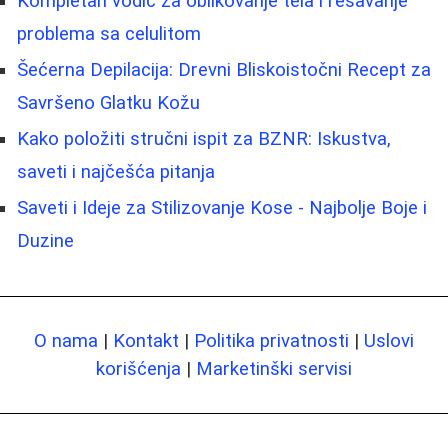
Kompletan vodič za oblikovanje tela i rešavanje
problema sa celulitom
Šećerna Depilacija: Drevni Bliskoistočni Recept za
Savršeno Glatku Kožu
Kako položiti stručni ispit za BZNR: Iskustva,
saveti i najčešća pitanja
Saveti i Ideje za Stilizovanje Kose - Najbolje Boje i
Duzine
O nama
|
Kontakt
|
Politika privatnosti
|
Uslovi
korišćenja
|
Marketinški servisi