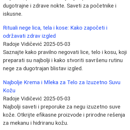
dugotrajne i zdrave nokte. Saveti za početnike i
iskusne.
Rituali nege lica, tela i kose: Kako započeti i
održavati zdrav izgled
Radoje Vidičević
2025-05-03
Saznajte kako pravilno negovati lice, telo i kosu, koji
preparati su najbolji i kako stvoriti savršenu rutinu
nege za dugotrajan blistav izgled.
Najbolje Krema i Mleka za Telo za Izuzetno Suvu
Kožu
Radoje Vidičević
2025-05-03
Najbolji saveti i preporuke za negu izuzetno suve
kože. Otkrijte efikasne proizvode i prirodne rešenja
za mekanu i hidriranu kožu.