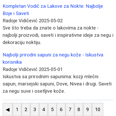
Kompletan Vodič za Lakove za Nokte: Najbolje
Boje i Saveti
Radoje Vidičević
2025-05-02
Sve što treba da znate o lakovima za nokte -
najbolji proizvodi, saveti i inspirativne ideje za negu i
dekoraciju noktiju.
Najbolji prirodni sapuni za negu kože - Iskustva
korisnika
Radoje Vidičević
2025-05-01
Iskustva sa prirodnim sapunima: kozji mlečni
sapun, marsejski sapuni, Dove, Nivea i drugi. Saveti
za negu suve i osetljive kože.
◀
1
2
3
4
5
6
7
8
9
10