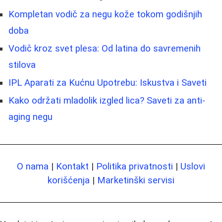
Kompletan vodič za negu kože tokom godišnjih
doba
Vodič kroz svet plesa: Od latina do savremenih
stilova
IPL Aparati za Kućnu Upotrebu: Iskustva i Saveti
Kako održati mladolik izgled lica? Saveti za anti-
aging negu
O nama
|
Kontakt
|
Politika privatnosti
|
Uslovi
korišćenja
|
Marketinški servisi