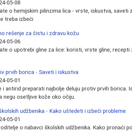
24-05-08
te o hemijskim pilinzima lica - vrste, iskustva, saveti 
e treba izbeći
dno rešenje za čistu i zdravu kožu
24-05-06
te o upotrebi gline za lice: koristi, vrste gline, recept
v prvih borica - Saveti i iskustva
24-05-01
i antirid preparati najbolje deluju protiv prvih borica. I
a negu osetljive kože oko očiju.
školskih udžbenika - Kako uštedeti i izbeći probleme
24-05-01
roditelje o nabavci školskih udžbenika. Kako pronaći po