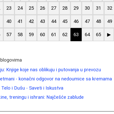
2
23
24
25
26
27
28
29
30
31
32
9
40
41
42
43
44
45
46
47
48
49
6
57
58
59
60
61
62
63
64
65
▶
 blogovima
u: Knjige koje nas oblikuju i putovanja u prevozu
tretmani - konačni odgovor na nedoumice sa kremama
Telo i Dušu - Saveti i Iskustva
žine, treningu i ishrani: Najčešće zablude