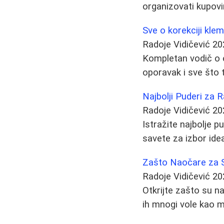
organizovati kupovi
Sve o korekciji klem
Radoje Vidičević
20
Kompletan vodič o op
oporavak i sve što 
Najbolji Puderi za R
Radoje Vidičević
20
Istražite najbolje p
savete za izbor ide
Zašto Naočare za S
Radoje Vidičević
20
Otkrijte zašto su n
ih mnogi vole kao m