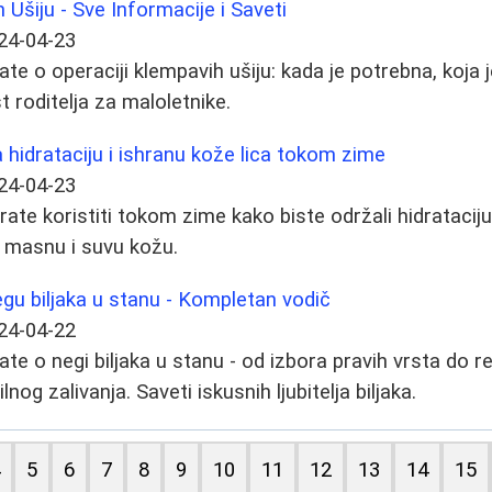
 Ušiju - Sve Informacije i Saveti
24-04-23
te o operaciji klempavih ušiju: kada je potrebna, koja je
 roditelja za maloletnike.
a hidrataciju i ishranu kože lica tokom zime
24-04-23
ate koristiti tokom zime kako biste održali hidrataciju 
 masnu i suvu kožu.
egu biljaka u stanu - Kompletan vodič
24-04-22
ate o negi biljaka u stanu - od izbora pravih vrsta do 
lnog zalivanja. Saveti iskusnih ljubitelja biljaka.
4
5
6
7
8
9
10
11
12
13
14
15