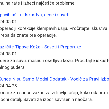
nu na rate i izbeći najčešće probleme.
pavih ušiju - Iskustva, cene i saveti
24-05-01
eraciji korekcije klempavih ušiju. Pročitajte iskustva 
treba da znate pre operacije.
azličite Tipove Kože - Saveti i Preporuke
24-05-01
udere za suvu, masnu i osetljivu kožu. Pročitajte iskust
alnog pudera.
unce Nisu Samo Modni Dodatak - Vodič za Pravi Izbo
24-04-28
aočare za sunce važne za zdravlje očiju, kako odabrati
odni detalj. Saveti za izbor savršenih naočara.