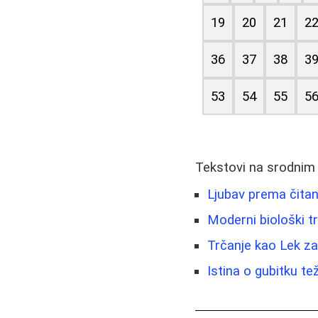
19
20
21
2
36
37
38
3
53
54
55
5
Tekstovi na srodnim
Ljubav prema čitanj
Moderni biološki 
Trčanje kao Lek za 
Istina o gubitku te