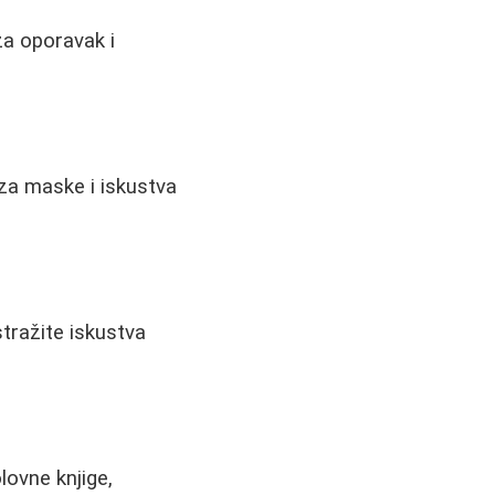
za oporavak i
i za maske i iskustva
stražite iskustva
lovne knjige,