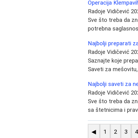
Operacija Klempavih
Radoje Vidičević
20
Sve što treba da zna
potrebna saglasnost
Najbolji preparati z
Radoje Vidičević
20
Saznajte koje prepar
Saveti za mešovitu,
Najbolji saveti za n
Radoje Vidičević
20
Sve što treba da zn
sa štetnicima i pravi
◀
1
2
3