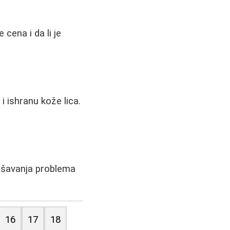
 cena i da li je
i ishranu kože lica.
rešavanja problema
16
17
18