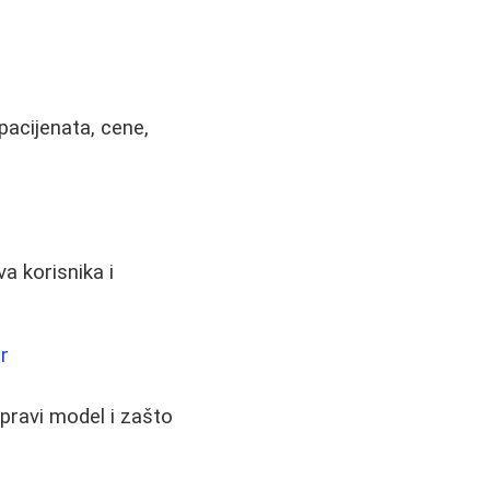
pacijenata, cene,
va korisnika i
r
 pravi model i zašto