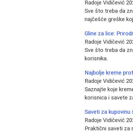
Radoje Vidičević
20
Sve što treba da zna
najčešće greške koj
Gline za lice: Priro
Radoje Vidičević
20
Sve što treba da zna
korisnika.
Najbolje kreme proti
Radoje Vidičević
20
Saznajte koje kreme 
korisnica i savete z
Saveti za kupovinu 
Radoje Vidičević
20
Praktični saveti za 