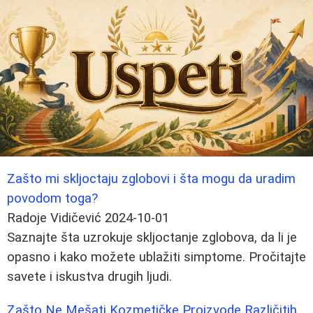
Zašto mi skljoctaju zglobovi i šta mogu da uradim
povodom toga?
Radoje Vidičević
2024-10-01
Saznajte šta uzrokuje skljoctanje zglobova, da li je
opasno i kako možete ublažiti simptome. Pročitajte
savete i iskustva drugih ljudi.
Zašto Ne Mešati Kozmetičke Proizvode Različitih