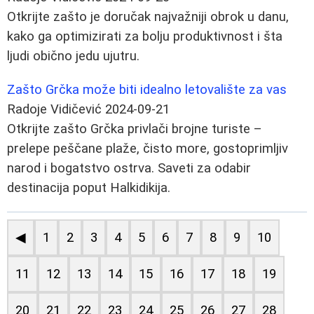
Otkrijte zašto je doručak najvažniji obrok u danu,
kako ga optimizirati za bolju produktivnost i šta
ljudi obično jedu ujutru.
Zašto Grčka može biti idealno letovalište za vas
Radoje Vidičević
2024-09-21
Otkrijte zašto Grčka privlači brojne turiste –
prelepe peščane plaže, čisto more, gostoprimljiv
narod i bogatstvo ostrva. Saveti za odabir
destinacija poput Halkidikija.
◀
1
2
3
4
5
6
7
8
9
10
11
12
13
14
15
16
17
18
19
20
21
22
23
24
25
26
27
28