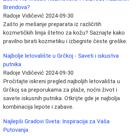
Brendova?
Radoje Vidičević
2024-09-30
Zašto je mešanje preparata iz različitih
kozmetičkih linija štetno za kožu? Saznajte kako
pravilno birati kozmetiku i izbegnite česte greške.
Najbolje letovalište u Grčkoj - Saveti i iskustva
putnika
Radoje Vidičević
2024-09-30
Pročitajte iskreni pregled najboljih letovališta u
Grčkoj sa preporukama za plaže, noćni život i
savete iskusnih putnika. Otkrijte gde je najbolja
kombinacija lepote i zabave.
Najlepši Gradovi Sveta: Inspiracija za Vaša
Putovanja