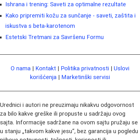
Ishrana i trening: Saveti za optimalne rezultate
Kako pripremiti kožu za sunčanje - saveti, zaštita i
iskustva s beta-karotenom
Estetski Tretmani za Savršenu Formu
O nama
|
Kontakt
|
Politika privatnosti
|
Uslovi
korišćenja
|
Marketinški servisi
Urednici i autori ne preuzimaju nikakvu odgovornost
za bilo kakve greške ili propuste u sadržaju ovog
sajta. Informacije sadržane na ovom sajtu pružaju se
u stanju „takvom kakve jesu“, bez garancija u pogledu