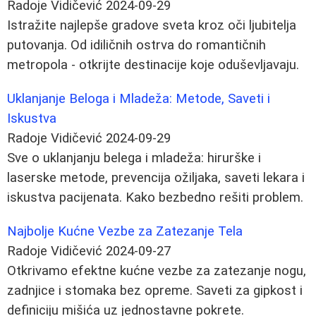
Radoje Vidičević
2024-09-29
Istražite najlepše gradove sveta kroz oči ljubitelja
putovanja. Od idiličnih ostrva do romantičnih
metropola - otkrijte destinacije koje oduševljavaju.
Uklanjanje Beloga i Mladeža: Metode, Saveti i
Iskustva
Radoje Vidičević
2024-09-29
Sve o uklanjanju belega i mladeža: hirurške i
laserske metode, prevencija ožiljaka, saveti lekara i
iskustva pacijenata. Kako bezbedno rešiti problem.
Najbolje Kućne Vezbe za Zatezanje Tela
Radoje Vidičević
2024-09-27
Otkrivamo efektne kućne vezbe za zatezanje nogu,
zadnjice i stomaka bez opreme. Saveti za gipkost i
definiciju mišića uz jednostavne pokrete.