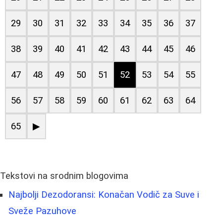
29
30
31
32
33
34
35
36
37
38
39
40
41
42
43
44
45
46
47
48
49
50
51
52
53
54
55
56
57
58
59
60
61
62
63
64
65
▶
Tekstovi na srodnim blogovima
Najbolji Dezodoransi: Konačan Vodič za Suve i
Sveže Pazuhove