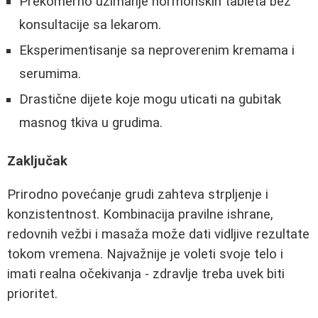
Prekomerno uzimanje hormonskih tableta bez
konsultacije sa lekarom.
Eksperimentisanje sa neproverenim kremama i
serumima.
Drastične dijete koje mogu uticati na gubitak
masnog tkiva u grudima.
Zaključak
Prirodno povećanje grudi zahteva strpljenje i
konzistentnost. Kombinacija pravilne ishrane,
redovnih vežbi i masaža može dati vidljive rezultate
tokom vremena. Najvažnije je voleti svoje telo i
imati realna očekivanja - zdravlje treba uvek biti
prioritet.