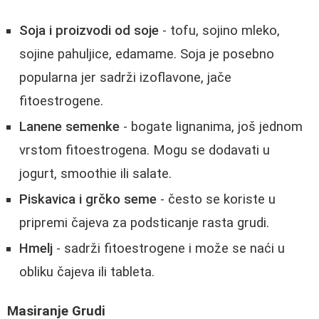
Soja i proizvodi od soje
- tofu, sojino mleko,
sojine pahuljice, edamame. Soja je posebno
popularna jer sadrži izoflavone, jače
fitoestrogene.
Lanene semenke
- bogate lignanima, još jednom
vrstom fitoestrogena. Mogu se dodavati u
jogurt, smoothie ili salate.
Piskavica i grčko seme
- često se koriste u
pripremi čajeva za podsticanje rasta grudi.
Hmelj
- sadrži fitoestrogene i može se naći u
obliku čajeva ili tableta.
Masiranje Grudi