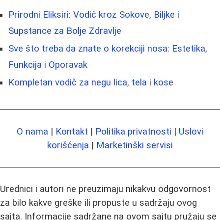
Prirodni Eliksiri: Vodič kroz Sokove, Biljke i
Supstance za Bolje Zdravlje
Sve što treba da znate o korekciji nosa: Estetika,
Funkcija i Oporavak
Kompletan vodič za negu lica, tela i kose
O nama
|
Kontakt
|
Politika privatnosti
|
Uslovi
korišćenja
|
Marketinški servisi
Urednici i autori ne preuzimaju nikakvu odgovornost
za bilo kakve greške ili propuste u sadržaju ovog
sajta. Informacije sadržane na ovom sajtu pružaju se