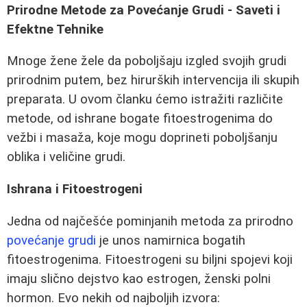
Prirodne Metode za Povećanje Grudi - Saveti i
Efektne Tehnike
Mnoge žene žele da poboljšaju izgled svojih grudi
prirodnim putem, bez hirurških intervencija ili skupih
preparata. U ovom članku ćemo istražiti različite
metode, od ishrane bogate fitoestrogenima do
vežbi i masaža, koje mogu doprineti poboljšanju
oblika i veličine grudi.
Ishrana i Fitoestrogeni
Jedna od najčešće pominjanih metoda za prirodno
povećanje grudi
je unos namirnica bogatih
fitoestrogenima. Fitoestrogeni su biljni spojevi koji
imaju slično dejstvo kao estrogen, ženski polni
hormon. Evo nekih od najboljih izvora: