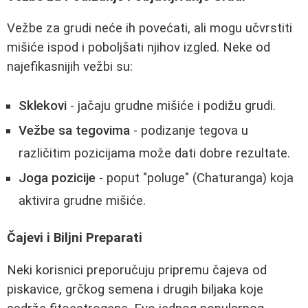
Vežbe za grudi neće ih povećati, ali mogu učvrstiti
mišiće ispod i poboljšati njihov izgled. Neke od
najefikasnijih vežbi su:
Sklekovi
- jačaju grudne mišiće i podižu grudi.
Vežbe sa tegovima
- podizanje tegova u
različitim pozicijama može dati dobre rezultate.
Joga pozicije
- poput "poluge" (Chaturanga) koja
aktivira grudne mišiće.
Čajevi i Biljni Preparati
Neki korisnici preporučuju pripremu čajeva od
piskavice, grčkog semena i drugih biljaka koje