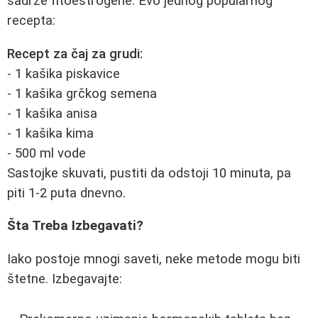
sadrže fitoestrogene. Evo jednog popularnog
recepta:
Recept za čaj za grudi:
- 1 kašika piskavice
- 1 kašika grčkog semena
- 1 kašika anisa
- 1 kašika kima
- 500 ml vode
Sastojke skuvati, pustiti da odstoji 10 minuta, pa
piti 1-2 puta dnevno.
Šta Treba Izbegavati?
Iako postoje mnogi saveti, neke metode mogu biti
štetne. Izbegavajte: