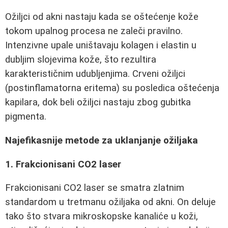
Ožiljci od akni nastaju kada se oštećenje kože
tokom upalnog procesa ne zaleči pravilno.
Intenzivne upale uništavaju kolagen i elastin u
dubljim slojevima kože, što rezultira
karakterističnim udubljenjima. Crveni ožiljci
(postinflamatorna eritema) su posledica oštećenja
kapilara, dok beli ožiljci nastaju zbog gubitka
pigmenta.
Najefikasnije metode za uklanjanje ožiljaka
1. Frakcionisani CO2 laser
Frakcionisani CO2 laser se smatra zlatnim
standardom u tretmanu ožiljaka od akni. On deluje
tako što stvara mikroskopske kanaliće u koži,