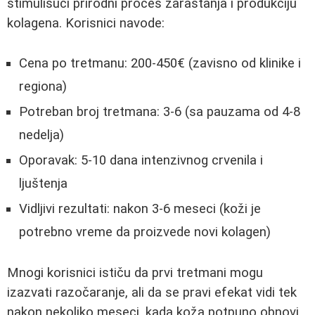
stimulišući prirodni proces zarastanja i produkciju
kolagena. Korisnici navode:
Cena po tretmanu: 200-450€ (zavisno od klinike i
regiona)
Potreban broj tretmana: 3-6 (sa pauzama od 4-8
nedelja)
Oporavak: 5-10 dana intenzivnog crvenila i
ljuštenja
Vidljivi rezultati: nakon 3-6 meseci (koži je
potrebno vreme da proizvede novi kolagen)
Mnogi korisnici ističu da prvi tretmani mogu
izazvati razočaranje, ali da se pravi efekat vidi tek
nakon nekoliko meseci, kada koža potpuno obnovi