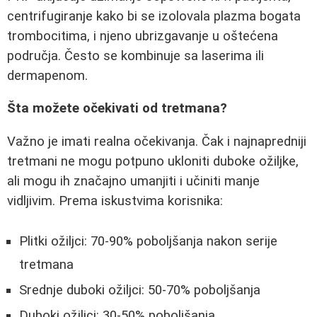
centrifugiranje kako bi se izolovala plazma bogata
trombocitima, i njeno ubrizgavanje u oštećena
područja. Često se kombinuje sa laserima ili
dermapenom.
Šta možete očekivati od tretmana?
Važno je imati realna očekivanja. Čak i najnapredniji
tretmani ne mogu potpuno ukloniti duboke ožiljke,
ali mogu ih značajno umanjiti i učiniti manje
vidljivim. Prema iskustvima korisnika:
Plitki ožiljci: 70-90% poboljšanja nakon serije
tretmana
Srednje duboki ožiljci: 50-70% poboljšanja
Duboki ožiljci: 30-50% poboljšanja