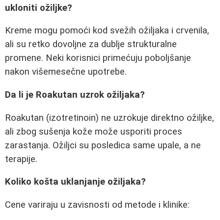
ukloniti ožiljke?
Kreme mogu pomoći kod svežih ožiljaka i crvenila,
ali su retko dovoljne za dublje strukturalne
promene. Neki korisnici primećuju poboljšanje
nakon višemesečne upotrebe.
Da li je Roakutan uzrok ožiljaka?
Roakutan (izotretinoin) ne uzrokuje direktno ožiljke,
ali zbog sušenja kože može usporiti proces
zarastanja. Ožiljci su posledica same upale, a ne
terapije.
Koliko košta uklanjanje ožiljaka?
Cene variraju u zavisnosti od metode i klinike: