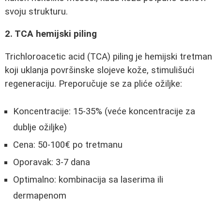
svoju strukturu.
2. TCA hemijski piling
Trichloroacetic acid (TCA) piling je hemijski tretman
koji uklanja površinske slojeve kože, stimulišući
regeneraciju. Preporučuje se za pliće ožiljke:
Koncentracije: 15-35% (veće koncentracije za
dublje ožiljke)
Cena: 50-100€ po tretmanu
Oporavak: 3-7 dana
Optimalno: kombinacija sa laserima ili
dermapenom