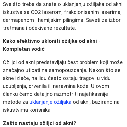
Sve što treba da znate o uklanjanju ožiljaka od akni:
iskustva sa CO2 laserom, frakcionisanim laserima,
dermapenom i hemijskim pilingima. Saveti za izbor
tretmana i očekivane rezultate.
Kako efektivno ukloniti ožiljke od akni -
Kompletan vodič
Ožiljci od akni predstavljaju čest problem koji može
značajno uticati na samopouzdanje. Nakon što se
akne izleče, na licu često ostaju tragovi u vidu
udubljenja, crvenila ili neravnina kože. U ovom
članku ćemo detaljno razmotriti najefikasnije
metode za
uklanjanje ožiljaka
od akni, bazirano na
iskustvima korisnika.
Zašto nastaju ožiljci od akni?