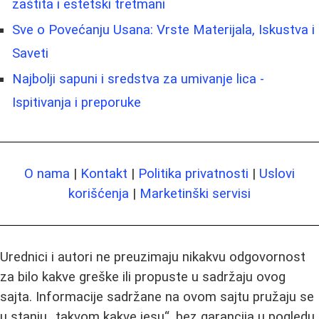
zaštita i estetski tretmani
Sve o Povećanju Usana: Vrste Materijala, Iskustva i
Saveti
Najbolji sapuni i sredstva za umivanje lica -
Ispitivanja i preporuke
O nama
|
Kontakt
|
Politika privatnosti
|
Uslovi
korišćenja
|
Marketinški servisi
Urednici i autori ne preuzimaju nikakvu odgovornost
za bilo kakve greške ili propuste u sadržaju ovog
sajta. Informacije sadržane na ovom sajtu pružaju se
u stanju „takvom kakve jesu“, bez garancija u pogledu