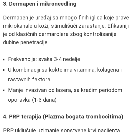
3. Dermapen i mikroneedling
Dermapen je uređaj sa mnogo finih iglica koje prave
mikrokanale u koži, stimulišući zarastanje. Efikasniji
je od klasičnih dermarolera zbog kontrolisanije
dubine penetracije:
Frekvencija: svaka 3-4 nedelje
U kombinaciji sa koktelima vitamina, kolagena i
rastavnih faktora
Manje invazivan od lasera, sa kraćim periodom
oporavka (1-3 dana)
4. PRP terapija (Plazma bogata trombocitima)
PRP uključuje uzimanje sopstvene krvi pacijenta,