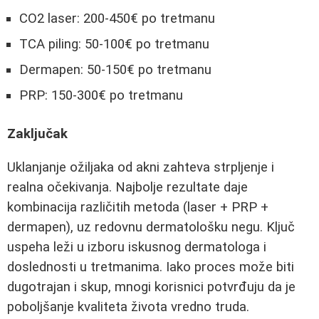
CO2 laser: 200-450€ po tretmanu
TCA piling: 50-100€ po tretmanu
Dermapen: 50-150€ po tretmanu
PRP: 150-300€ po tretmanu
Zaključak
Uklanjanje ožiljaka od akni zahteva strpljenje i
realna očekivanja. Najbolje rezultate daje
kombinacija različitih metoda (laser + PRP +
dermapen), uz redovnu dermatološku negu. Ključ
uspeha leži u izboru iskusnog dermatologa i
doslednosti u tretmanima. Iako proces može biti
dugotrajan i skup, mnogi korisnici potvrđuju da je
poboljšanje kvaliteta života vredno truda.