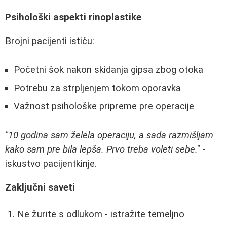
Psihološki aspekti rinoplastike
Brojni pacijenti ističu:
Početni šok nakon skidanja gipsa zbog otoka
Potrebu za strpljenjem tokom oporavka
Važnost psihološke pripreme pre operacije
"10 godina sam želela operaciju, a sada razmišljam
kako sam pre bila lepša. Prvo treba voleti sebe."
-
iskustvo pacijentkinje.
Zaključni saveti
Ne žurite s odlukom - istražite temeljno