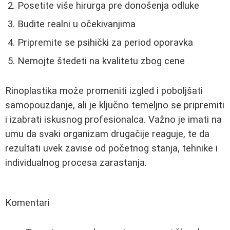
Posetite više hirurga pre donošenja odluke
Budite realni u očekivanjima
Pripremite se psihički za period oporavka
Nemojte štedeti na kvalitetu zbog cene
Rinoplastika može promeniti izgled i poboljšati
samopouzdanje, ali je ključno temeljno se pripremiti
i izabrati iskusnog profesionalca. Važno je imati na
umu da svaki organizam drugačije reaguje, te da
rezultati uvek zavise od početnog stanja, tehnike i
individualnog procesa zarastanja.
Komentari