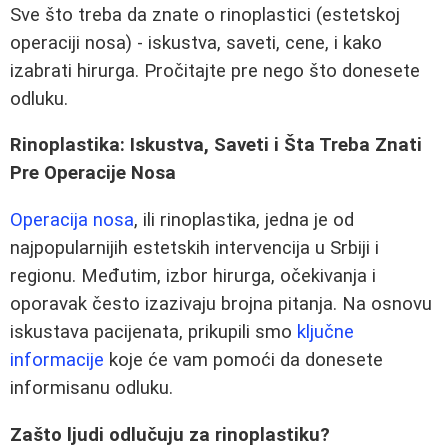
Sve što treba da znate o rinoplastici (estetskoj
operaciji nosa) - iskustva, saveti, cene, i kako
izabrati hirurga. Pročitajte pre nego što donesete
odluku.
Rinoplastika: Iskustva, Saveti i Šta Treba Znati
Pre Operacije Nosa
Operacija nosa
, ili rinoplastika, jedna je od
najpopularnijih estetskih intervencija u Srbiji i
regionu. Međutim, izbor hirurga, očekivanja i
oporavak često izazivaju brojna pitanja. Na osnovu
iskustava pacijenata, prikupili smo
ključne
informacije
koje će vam pomoći da donesete
informisanu odluku.
Zašto ljudi odlučuju za rinoplastiku?