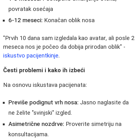
povratak osećaja
6-12 meseci:
Konačan oblik nosa
"Prvih 10 dana sam izgledala kao avatar, ali posle 2
meseca nos je počeo da dobija prirodan oblik" -
iskustvo pacijentkinje
.
Česti problemi i kako ih izbeći
Na osnovu iskustava pacijenata:
Previše podignut vrh nosa:
Jasno naglasite da
ne želite "svinjski" izgled.
Asimetrične nozdrve:
Proverite simetriju na
konsultacijama.