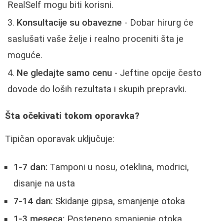
RealSelf mogu biti korisni.
Konsultacije su obavezne
- Dobar hirurg će
saslušati vaše želje i realno proceniti šta je
moguće.
Ne gledajte samo cenu
- Jeftine opcije često
dovode do loših rezultata i skupih prepravki.
Šta očekivati tokom oporavka?
Tipičan oporavak uključuje:
1-7 dan:
Tamponi u nosu, oteklina, modrici,
disanje na usta
7-14 dan:
Skidanje gipsa, smanjenje otoka
1-3 meseca:
Postepeno smanjenje otoka,