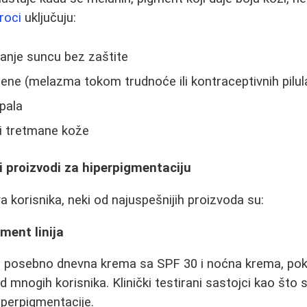
roci
uključuju:
anje suncu bez zaštite
e (melazma tokom trudnoće ili kontraceptivnih pilul
upala
i tretmane kože
i proizvodi za hiperpigmentaciju
 korisnika, neki od najuspešnijih proizvoda su:
ment linija
da, posebno dnevna krema sa SPF 30 i noćna krema, po
 mnogih korisnika. Klinički testirani sastojci kao što 
iperpigmentacije.