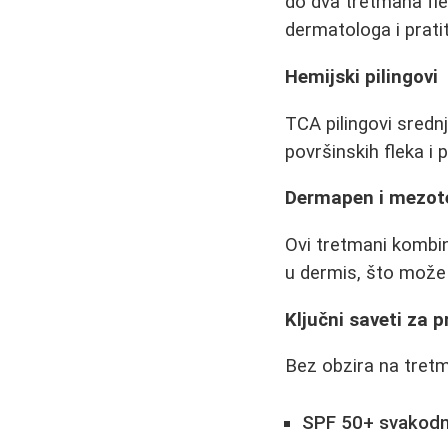
do dva tretmana fle
dermatologa i prati
Hemijski pilingovi
TCA pilingovi srednj
površinskih fleka i 
Dermapen i mezote
Ovi tretmani kombin
u dermis, što može 
Ključni saveti za p
Bez obzira na tretm
SPF 50+ svakodn