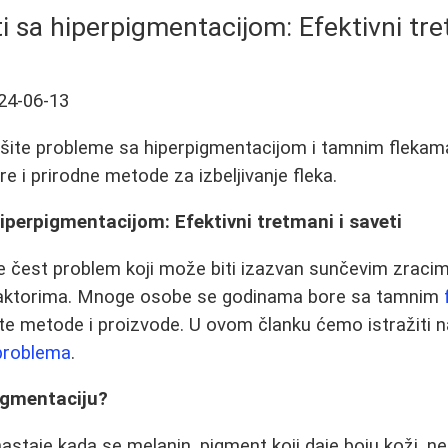
i sa hiperpigmentacijom: Efektivni tre
24-06-13
šite probleme sa hiperpigmentacijom i tamnim flekama n
re i prirodne metode za izbeljivanje fleka.
hiperpigmentacijom: Efektivni tretmani i saveti
je čest problem koji može biti izazvan sunčevim zraci
 faktorima. Mnoge osobe se godinama bore sa tamnim
ite metode i proizvode. U ovom članku ćemo istražiti n
problema
.
igmentaciju?
astaje kada se melanin, pigment koji daje boju koži, 