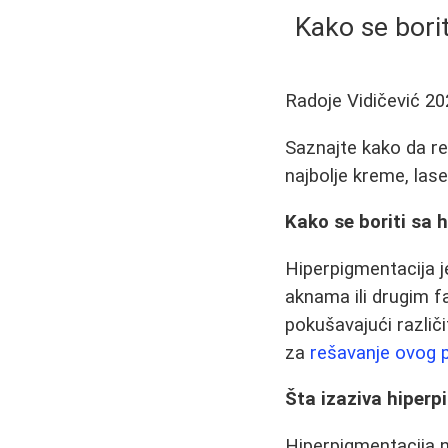
Kako se borit
Radoje Vidičević
20
Saznajte kako da re
najbolje kreme, lase
Kako se boriti sa 
Hiperpigmentacija 
aknama ili drugim
pokušavajući različ
za
rešavanje ovog 
Šta izaziva hiperp
Hiperpigmentacija n