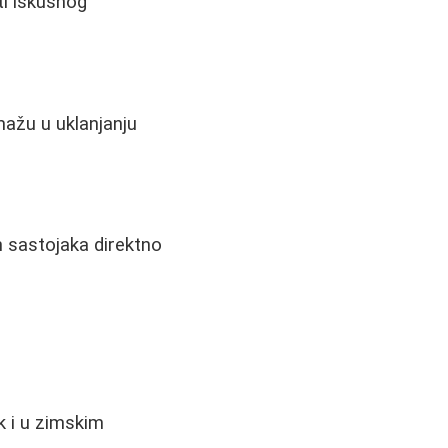
ti iskusnog
mažu u uklanjanju
h sastojaka direktno
k i u zimskim