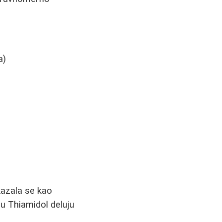
a)
kazala se kao
su Thiamidol deluju