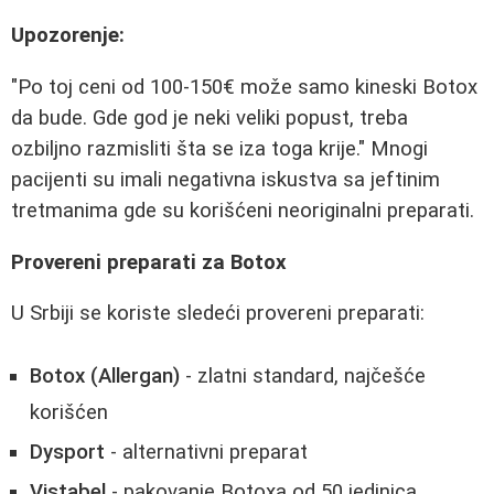
Upozorenje:
"Po toj ceni od 100-150€ može samo kineski Botox
da bude. Gde god je neki veliki popust, treba
ozbiljno razmisliti šta se iza toga krije." Mnogi
pacijenti su imali negativna iskustva sa jeftinim
tretmanima gde su korišćeni neoriginalni preparati.
Provereni preparati za Botox
U Srbiji se koriste sledeći provereni preparati:
Botox (Allergan)
- zlatni standard, najčešće
korišćen
Dysport
- alternativni preparat
Vistabel
- pakovanje Botoxa od 50 jedinica