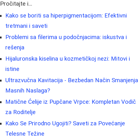
Pročitajte i...
Kako se boriti sa hiperpigmentacijom: Efektivni
tretmani i saveti
Problemi sa filerima u podočnjacima: iskustva i
rešenja
Hijaluronska kiselina u kozmetičkoj nezi: Mitovi i
istine
Ultrazvučna Kavitacija - Bezbedan Način Smanjenja
Masnih Naslaga?
Matične Ćelije iz Pupčane Vrpce: Kompletan Vodič
za Roditelje
Kako Se Prirodno Ugojiti? Saveti za Povećanje
Telesne Težine