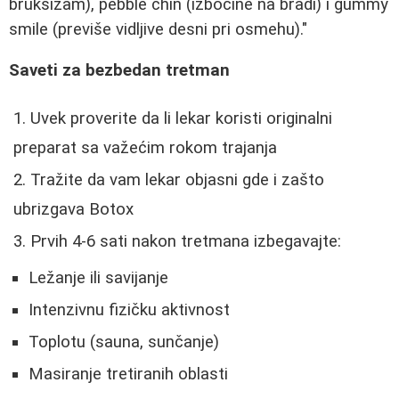
bruksizam), pebble chin (izbočine na bradi) i gummy
smile (previše vidljive desni pri osmehu)."
Saveti za bezbedan tretman
Uvek proverite da li lekar koristi originalni
preparat sa važećim rokom trajanja
Tražite da vam lekar objasni gde i zašto
ubrizgava Botox
Prvih 4-6 sati nakon tretmana izbegavajte:
Ležanje ili savijanje
Intenzivnu fizičku aktivnost
Toplotu (sauna, sunčanje)
Masiranje tretiranih oblasti