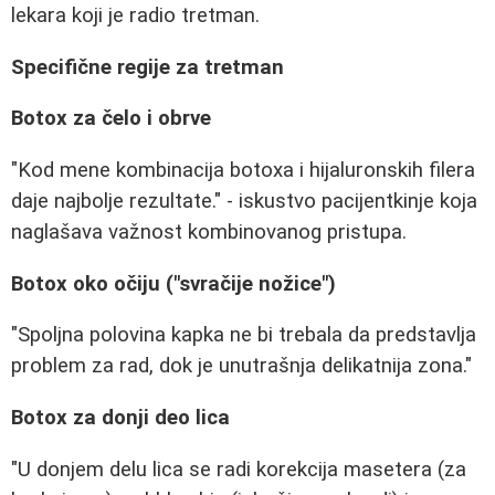
lekara koji je radio tretman.
Specifične regije za tretman
Botox za čelo i obrve
"Kod mene kombinacija botoxa i hijaluronskih filera
daje najbolje rezultate." - iskustvo pacijentkinje koja
naglašava važnost kombinovanog pristupa.
Botox oko očiju ("svračije nožice")
"Spoljna polovina kapka ne bi trebala da predstavlja
problem za rad, dok je unutrašnja delikatnija zona."
Botox za donji deo lica
"U donjem delu lica se radi korekcija masetera (za