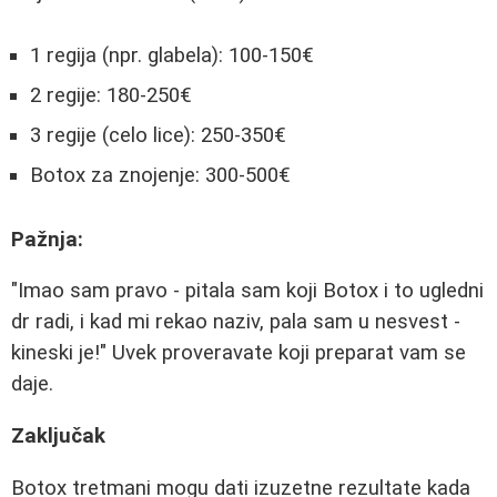
1 regija (npr. glabela): 100-150€
2 regije: 180-250€
3 regije (celo lice): 250-350€
Botox za znojenje: 300-500€
Pažnja:
"Imao sam pravo - pitala sam koji Botox i to ugledni
dr radi, i kad mi rekao naziv, pala sam u nesvest -
kineski je!" Uvek proveravate koji preparat vam se
daje.
Zaključak
Botox tretmani mogu dati izuzetne rezultate kada