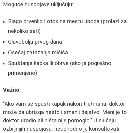
Moguće nuspojave uključuju:
Blago crvenilo i otok na mestu uboda (prolazi za
nekoliko sati)
Glavobolju prvog dana
Osećaj zatezanja mišića
Spuštanje kapka ili obrve (ako je pogrešno
primenjeno)
Važno:
"Ako vam se spusti kapak nakon tretmana, doktor
može da ubrizga nešto i smanji dejstvo. Meni je to
doktor uradio ali ništa nije pomoglo." U slučaju
ozbiljnijih nuspojava, neophodno je konsultovati