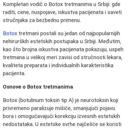
Kompletan vodič o Botox tretmanima u Srbiji: gde
raditi, cene, nuspojave, iskustva pacijenata i saveti
stručnjaka za bezbednu primenu.
Botox
tretmani postali su jedan od najpopularnijih
nehirurških estetskih postupaka u Srbiji. Međutim,
kao što brojna iskustva pacijenata pokazuju, uspeh
tretmana u velikoj meri zavisi od stručnosti lekara,
kvaliteta preparata i individualnih karakteristika
pacijenta.
Osnove o Botox tretmanima
Botox (botulinum toksin tip A) je neurotoksin koji
privremeno paralizuje mišiće, smanjujući pojavu
bora i omogućavajući korekciju izvesnih estetskih
nedostataka. U estetske svrhe najčešće se koristi