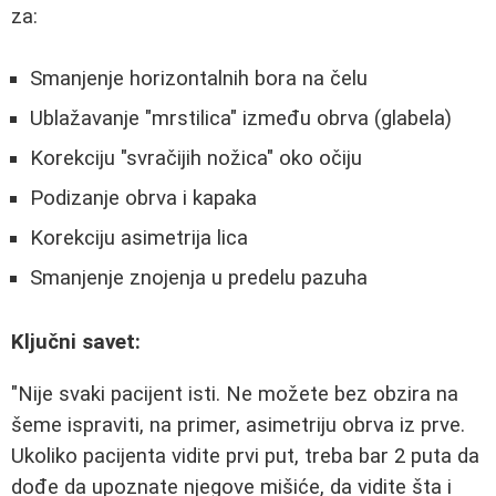
za:
Smanjenje horizontalnih bora na čelu
Ublažavanje "mrstilica" između obrva (glabela)
Korekciju "svračijih nožica" oko očiju
Podizanje obrva i kapaka
Korekciju asimetrija lica
Smanjenje znojenja u predelu pazuha
Ključni savet:
"Nije svaki pacijent isti. Ne možete bez obzira na
šeme ispraviti, na primer, asimetriju obrva iz prve.
Ukoliko pacijenta vidite prvi put, treba bar 2 puta da
dođe da upoznate njegove mišiće, da vidite šta i