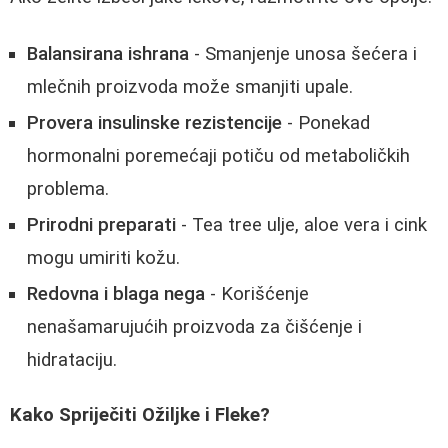
Balansirana ishrana
- Smanjenje unosa šećera i
mlečnih proizvoda može smanjiti upale.
Provera insulinske rezistencije
- Ponekad
hormonalni poremećaji potiču od metaboličkih
problema.
Prirodni preparati
- Tea tree ulje, aloe vera i cink
mogu umiriti kožu.
Redovna i blaga nega
- Korišćenje
nenašamarujućih proizvoda za čišćenje i
hidrataciju.
Kako Spriječiti Ožiljke i Fleke?