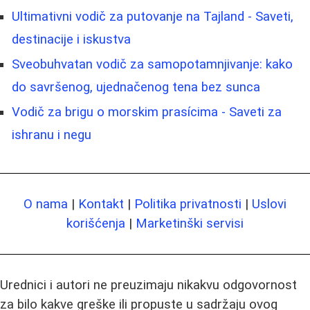
Ultimativni vodič za putovanje na Tajland - Saveti,
destinacije i iskustva
Sveobuhvatan vodič za samopotamnjivanje: kako
do savršenog, ujednačenog tena bez sunca
Vodič za brigu o morskim prasícima - Saveti za
ishranu i negu
O nama
|
Kontakt
|
Politika privatnosti
|
Uslovi
korišćenja
|
Marketinški servisi
Urednici i autori ne preuzimaju nikakvu odgovornost
za bilo kakve greške ili propuste u sadržaju ovog