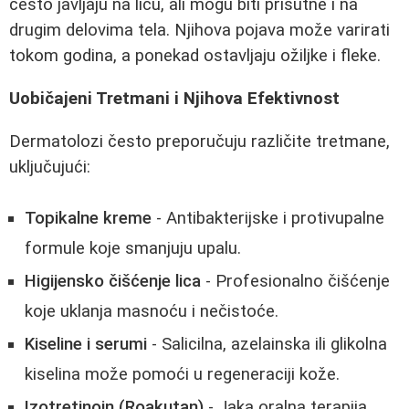
često javljaju na licu, ali mogu biti prisutne i na
drugim delovima tela. Njihova pojava može varirati
tokom godina, a ponekad ostavljaju ožiljke i fleke.
Uobičajeni Tretmani i Njihova Efektivnost
Dermatolozi često preporučuju različite tretmane,
uključujući:
Topikalne kreme
- Antibakterijske i protivupalne
formule koje smanjuju upalu.
Higijensko čišćenje lica
- Profesionalno čišćenje
koje uklanja masnoću i nečistoće.
Kiseline i serumi
- Salicilna, azelainska ili glikolna
kiselina može pomoći u regeneraciji kože.
Izotretinoin (Roakutan)
- Jaka oralna terapija