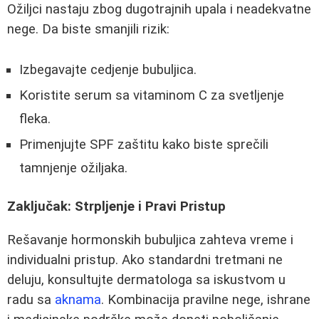
Ožiljci nastaju zbog dugotrajnih upala i neadekvatne
nege. Da biste smanjili rizik:
Izbegavajte cedjenje bubuljica.
Koristite serum sa vitaminom C za svetljenje
fleka.
Primenjujte SPF zaštitu kako biste sprečili
tamnjenje ožiljaka.
Zaključak: Strpljenje i Pravi Pristup
Rešavanje hormonskih bubuljica zahteva vreme i
individualni pristup. Ako standardni tretmani ne
deluju, konsultujte dermatologa sa iskustvom u
radu sa
aknama
. Kombinacija pravilne nege, ishrane