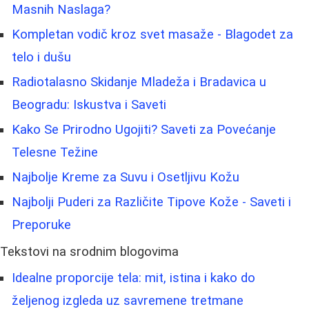
Masnih Naslaga?
Kompletan vodič kroz svet masaže - Blagodet za
telo i dušu
Radiotalasno Skidanje Mladeža i Bradavica u
Beogradu: Iskustva i Saveti
Kako Se Prirodno Ugojiti? Saveti za Povećanje
Telesne Težine
Najbolje Kreme za Suvu i Osetljivu Kožu
Najbolji Puderi za Različite Tipove Kože - Saveti i
Preporuke
Tekstovi na srodnim blogovima
Idealne proporcije tela: mit, istina i kako do
željenog izgleda uz savremene tretmane