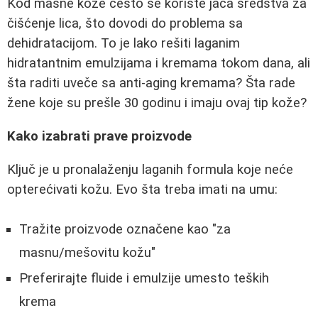
Kod masne kože često se koriste jača sredstva za
čišćenje lica, što dovodi do problema sa
dehidratacijom. To je lako rešiti laganim
hidratantnim emulzijama i kremama tokom dana, ali
šta raditi uveče sa anti-aging kremama? Šta rade
žene koje su prešle 30 godinu i imaju ovaj tip kože?
Kako izabrati prave proizvode
Ključ je u pronalaženju laganih formula koje neće
opterećivati kožu. Evo šta treba imati na umu:
Tražite proizvode označene kao "za
masnu/mešovitu kožu"
Preferirajte fluide i emulzije umesto teških
krema