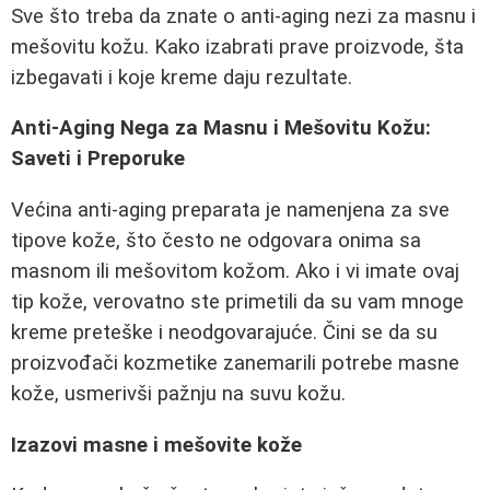
Sve što treba da znate o anti-aging nezi za masnu i
mešovitu kožu. Kako izabrati prave proizvode, šta
izbegavati i koje kreme daju rezultate.
Anti-Aging Nega za Masnu i Mešovitu Kožu:
Saveti i Preporuke
Većina anti-aging preparata je namenjena za sve
tipove kože, što često ne odgovara onima sa
masnom ili mešovitom kožom. Ako i vi imate ovaj
tip kože, verovatno ste primetili da su vam mnoge
kreme preteške i neodgovarajuće. Čini se da su
proizvođači kozmetike zanemarili potrebe masne
kože, usmerivši pažnju na suvu kožu.
Izazovi masne i mešovite kože