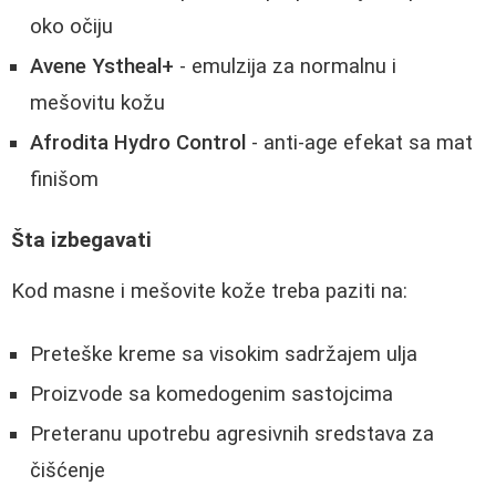
oko očiju
Avene Ystheal+
- emulzija za normalnu i
mešovitu kožu
Afrodita Hydro Control
- anti-age efekat sa mat
finišom
Šta izbegavati
Kod masne i mešovite kože treba paziti na:
Preteške kreme sa visokim sadržajem ulja
Proizvode sa komedogenim sastojcima
Preteranu upotrebu agresivnih sredstava za
čišćenje