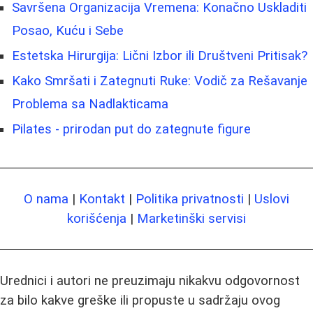
Savršena Organizacija Vremena: Konačno Uskladiti
Posao, Kuću i Sebe
Estetska Hirurgija: Lični Izbor ili Društveni Pritisak?
Kako Smršati i Zategnuti Ruke: Vodič za Rešavanje
Problema sa Nadlakticama
Pilates - prirodan put do zategnute figure
O nama
|
Kontakt
|
Politika privatnosti
|
Uslovi
korišćenja
|
Marketinški servisi
Urednici i autori ne preuzimaju nikakvu odgovornost
za bilo kakve greške ili propuste u sadržaju ovog