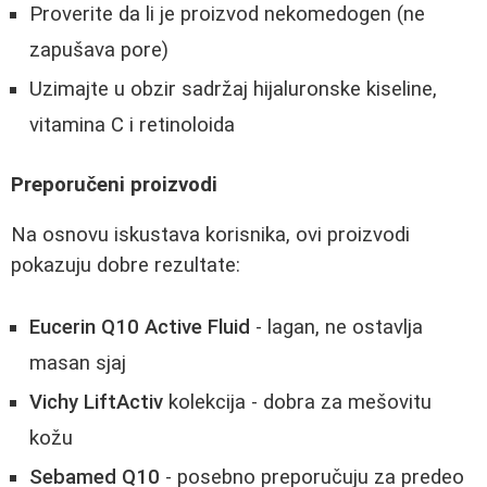
Proverite da li je proizvod nekomedogen (ne
zapušava pore)
Uzimajte u obzir sadržaj hijaluronske kiseline,
vitamina C i retinoloida
Preporučeni proizvodi
Na osnovu iskustava korisnika, ovi proizvodi
pokazuju dobre rezultate:
Eucerin Q10 Active Fluid
- lagan, ne ostavlja
masan sjaj
Vichy LiftActiv
kolekcija - dobra za mešovitu
kožu
Sebamed Q10
- posebno preporučuju za predeo