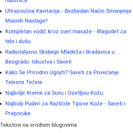
nausnica
Ultrazvučna Kavitacija - Bezbedan Način Smanjenja
Masnih Naslaga?
Kompletan vodič kroz svet masaže - Blagodet za
telo i dušu
Radiotalasno Skidanje Mladeža i Bradavica u
Beogradu: Iskustva i Saveti
Kako Se Prirodno Ugojiti? Saveti za Povećanje
Telesne Težine
Najbolje Kreme za Suvu i Osetljivu Kožu
Najbolji Puderi za Različite Tipove Kože - Saveti i
Preporuke
Tekstovi na srodnim blogovima