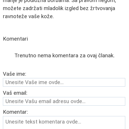
manje je podložna borbama. Sa pravom negom,
možete zadržati mladolik izgled bez žrtvovanja
ravnoteže vaše kože.
Komentari
Trenutno nema komentara za ovaj članak.
Vaše ime:
Vaš email:
Komentar: