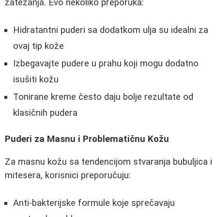
zatezanja. Evo nekoliko preporuka:
Hidratantni puderi sa dodatkom ulja su idealni za
ovaj tip kože
Izbegavajte pudere u prahu koji mogu dodatno
isušiti kožu
Tonirane kreme često daju bolje rezultate od
klasičnih pudera
Puderi za Masnu i Problematičnu Kožu
Za masnu kožu sa tendencijom stvaranja bubuljica i
mitesera, korisnici preporučuju:
Anti-bakterijske formule koje sprečavaju