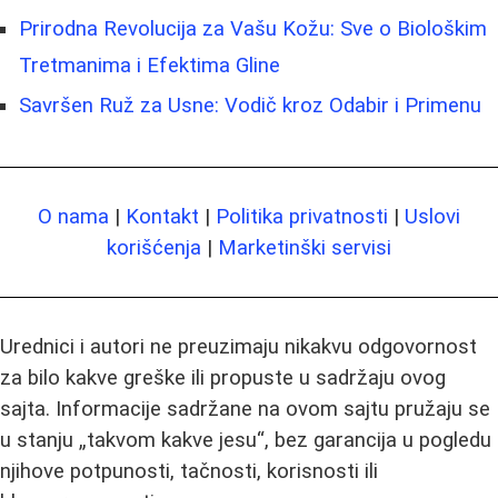
Prirodna Revolucija za Vašu Kožu: Sve o Biološkim
Tretmanima i Efektima Gline
Savršen Ruž za Usne: Vodič kroz Odabir i Primenu
O nama
|
Kontakt
|
Politika privatnosti
|
Uslovi
korišćenja
|
Marketinški servisi
Urednici i autori ne preuzimaju nikakvu odgovornost
za bilo kakve greške ili propuste u sadržaju ovog
sajta. Informacije sadržane na ovom sajtu pružaju se
u stanju „takvom kakve jesu“, bez garancija u pogledu
njihove potpunosti, tačnosti, korisnosti ili