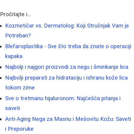
Pročitajte i...
Kozmetičar vs. Dermatolog: Koji Stručnjak Vam je
Potreban?
Blefaroplastika - Sve što treba da znate o operaciji
kapaka
Najbolji i najgori proizvodi za negu i šminkanje lica
Najbolji preparati za hidrataciju i ishranu kože lica
tokom zime
Sve o tretmanu hijaluronom: Najčešća pitanja i
saveti
Anti-Aging Nega za Masnu i Mešovitu Kožu: Saveti
i Preporuke