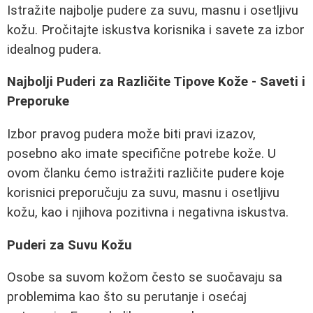
Istražite najbolje pudere za suvu, masnu i osetljivu
kožu. Pročitajte iskustva korisnika i savete za izbor
idealnog pudera.
Najbolji Puderi za Različite Tipove Kože - Saveti i
Preporuke
Izbor pravog pudera može biti pravi izazov,
posebno ako imate specifične potrebe kože. U
ovom članku ćemo istražiti različite pudere koje
korisnici preporučuju za suvu, masnu i osetljivu
kožu, kao i njihova pozitivna i negativna iskustva.
Puderi za Suvu Kožu
Osobe sa suvom kožom često se suočavaju sa
problemima kao što su perutanje i osećaj