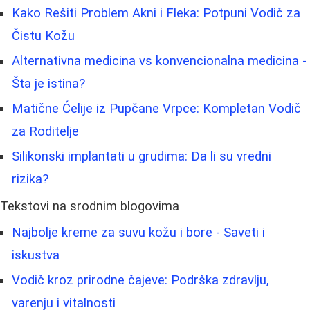
Kako Rešiti Problem Akni i Fleka: Potpuni Vodič za
Čistu Kožu
Alternativna medicina vs konvencionalna medicina -
Šta je istina?
Matične Ćelije iz Pupčane Vrpce: Kompletan Vodič
za Roditelje
Silikonski implantati u grudima: Da li su vredni
rizika?
Tekstovi na srodnim blogovima
Najbolje kreme za suvu kožu i bore - Saveti i
iskustva
Vodič kroz prirodne čajeve: Podrška zdravlju,
varenju i vitalnosti