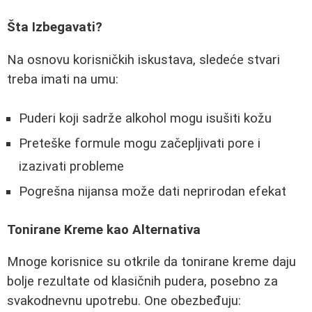
Šta Izbegavati?
Na osnovu korisničkih iskustava, sledeće stvari
treba imati na umu:
Puderi koji sadrže alkohol mogu isušiti kožu
Preteške formule mogu začepljivati pore i
izazivati probleme
Pogrešna nijansa može dati neprirodan efekat
Tonirane Kreme kao Alternativa
Mnoge korisnice su otkrile da tonirane kreme daju
bolje rezultate od klasičnih pudera, posebno za
svakodnevnu upotrebu. One obezbeđuju: