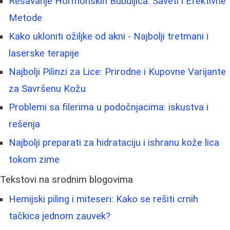
Rešavanje Hormonskih Bubuljica: Saveti i Efektivne
Metode
Kako ukloniti ožiljke od akni - Najbolji tretmani i
laserske terapije
Najbolji Pilinzi za Lice: Prirodne i Kupovne Varijante
za Savršenu Kožu
Problemi sa filerima u podočnjacima: iskustva i
rešenja
Najbolji preparati za hidrataciju i ishranu kože lica
tokom zime
Tekstovi na srodnim blogovima
Hemijski piling i miteseri: Kako se rešiti crnih
tačkica jednom zauvek?