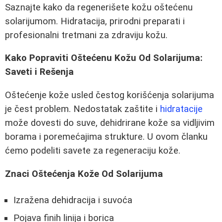
Saznajte kako da regenerišete kožu oštećenu
solarijumom. Hidratacija, prirodni preparati i
profesionalni tretmani za zdraviju kožu.
Kako Popraviti Oštećenu Kožu Od Solarijuma:
Saveti i Rešenja
Oštećenje kože usled čestog korišćenja solarijuma
je čest problem. Nedostatak zaštite i
hidratacije
može dovesti do suve, dehidrirane kože sa vidljivim
borama i poremećajima strukture. U ovom članku
ćemo podeliti savete za regeneraciju kože.
Znaci Oštećenja Kože Od Solarijuma
Izražena dehidracija i suvoća
Pojava finih linija i borica