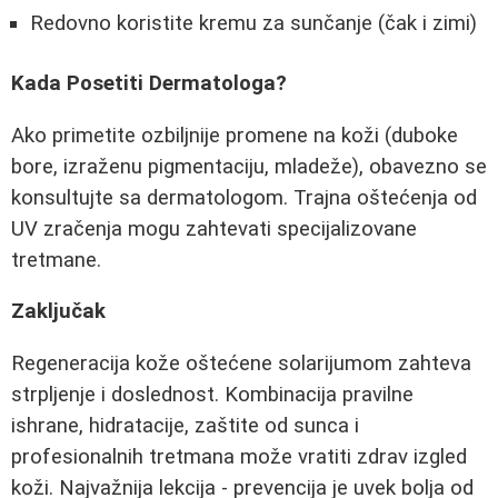
Redovno koristite kremu za sunčanje (čak i zimi)
Kada Posetiti Dermatologa?
Ako primetite ozbiljnije promene na koži (duboke
bore, izraženu pigmentaciju, mladeže), obavezno se
konsultujte sa dermatologom. Trajna oštećenja od
UV zračenja mogu zahtevati specijalizovane
tretmane.
Zaključak
Regeneracija kože oštećene solarijumom zahteva
strpljenje i doslednost. Kombinacija pravilne
ishrane, hidratacije, zaštite od sunca i
profesionalnih tretmana može vratiti zdrav izgled
koži. Najvažnija lekcija - prevencija je uvek bolja od