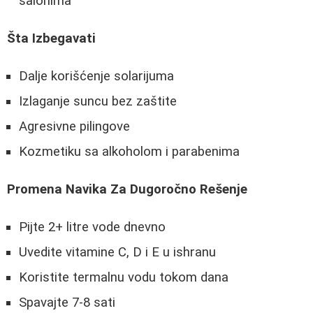
salonima
Šta Izbegavati
Dalje korišćenje solarijuma
Izlaganje suncu bez zaštite
Agresivne pilingove
Kozmetiku sa alkoholom i parabenima
Promena Navika Za Dugoročno Rešenje
Pijte 2+ litre vode dnevno
Uvedite vitamine C, D i E u ishranu
Koristite termalnu vodu tokom dana
Spavajte 7-8 sati