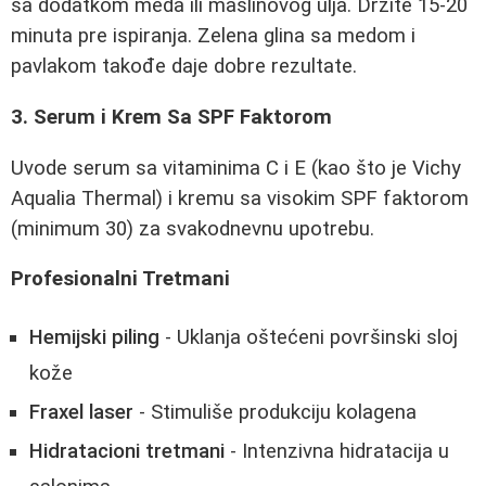
sa dodatkom meda ili maslinovog ulja. Držite 15-20
minuta pre ispiranja. Zelena glina sa medom i
pavlakom takođe daje dobre rezultate.
3. Serum i Krem Sa SPF Faktorom
Uvode serum sa vitaminima C i E (kao što je Vichy
Aqualia Thermal) i kremu sa visokim SPF faktorom
(minimum 30) za svakodnevnu upotrebu.
Profesionalni Tretmani
Hemijski piling
- Uklanja oštećeni površinski sloj
kože
Fraxel laser
- Stimuliše produkciju kolagena
Hidratacioni tretmani
- Intenzivna hidratacija u