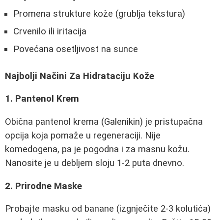
Promena strukture kože (grublja tekstura)
Crvenilo ili iritacija
Povećana osetljivost na sunce
Najbolji Načini Za Hidrataciju Kože
1. Pantenol Krem
Obična pantenol krema (Galenikin) je pristupačna
opcija koja pomaže u regeneraciji. Nije
komedogena, pa je pogodna i za masnu kožu.
Nanosite je u debljem sloju 1-2 puta dnevno.
2. Prirodne Maske
Probajte masku od banane (izgnječite 2-3 kolutića)