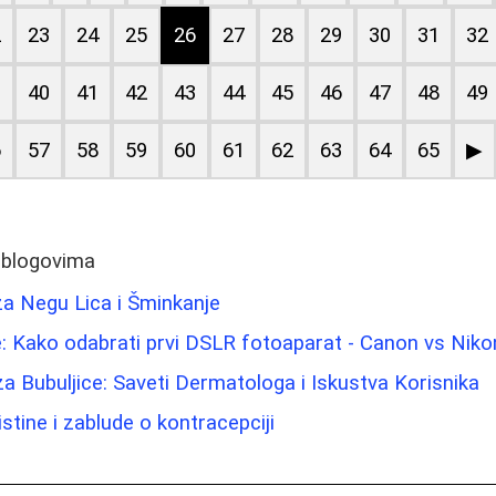
2
23
24
25
26
27
28
29
30
31
32
9
40
41
42
43
44
45
46
47
48
49
6
57
58
59
60
61
62
63
64
65
▶
 blogovima
 za Negu Lica i Šminkanje
: Kako odabrati prvi DSLR fotoaparat - Canon vs Niko
 Bubuljice: Saveti Dermatologa i Iskustva Korisnika
stine i zablude o kontracepciji