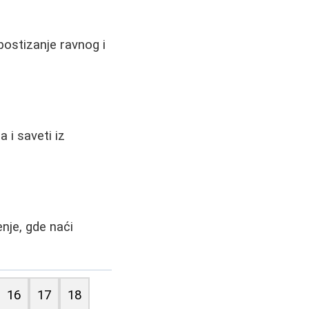
postizanje ravnog i
 i saveti iz
enje, gde naći
16
17
18