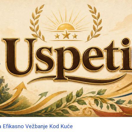
a Efikasno Vežbanje Kod Kuće