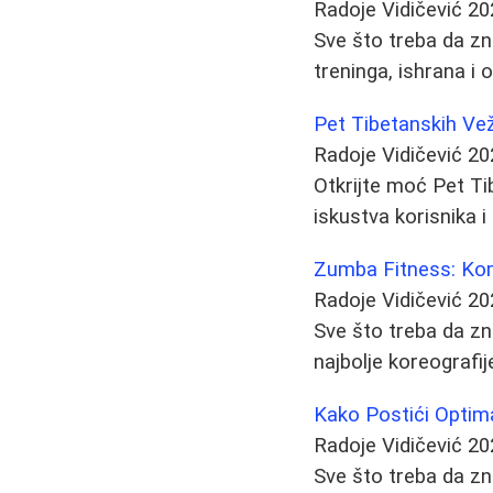
Radoje Vidičević
20
Sve što treba da zn
treninga, ishrana i 
Pet Tibetanskih Ve
Radoje Vidičević
20
Otkrijte moć Pet Tib
iskustva korisnika i
Zumba Fitness: Kom
Radoje Vidičević
20
Sve što treba da zna
najbolje koreografij
Kako Postići Optima
Radoje Vidičević
20
Sve što treba da zn