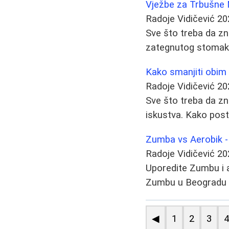
Vježbe za Trbušne 
Radoje Vidičević
20
Sve što treba da zna
zategnutog stomaka.
Kako smanjiti obim
Radoje Vidičević
20
Sve što treba da zna
iskustva. Kako posti
Zumba vs Aerobik - 
Radoje Vidičević
20
Uporedite Zumbu i a
Zumbu u Beogradu i 
◀
1
2
3