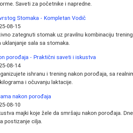
forme. Saveti za početnike i napredne.
vrstog Stomaka - Kompletan Vodič
25-08-15
ivno zategnuti stomak uz pravilnu kombinaciju treninga
a uklanjanje sala sa stomaka.
on porođaja - Praktični saveti i iskustva
25-08-14
ganizujete ishranu i trening nakon porođaja, sa realni
kilograma i očuvanju laktacije.
ograma nakon porođaja
25-08-10
skustva majki koje žele da smršaju nakon porođaja. Dnev
 postizanje cilja.