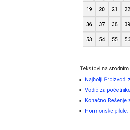
19
20
21
2
36
37
38
3
53
54
55
5
Tekstovi na srodnim
Najbolji Proizvodi
Vodič za početnike
Konačno Rešenje za
Hormonske pilule: i