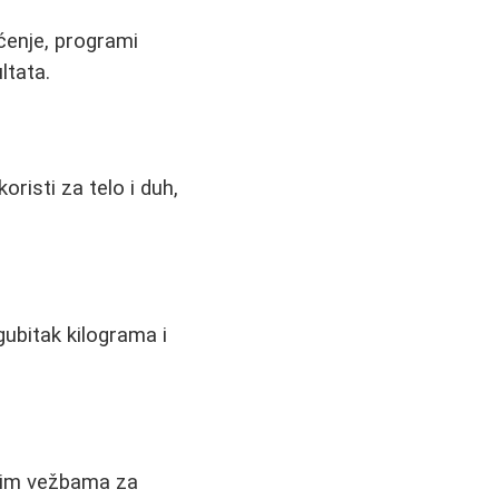
ćenje, programi
ltata.
oristi za telo i duh,
gubitak kilograma i
snim vežbama za