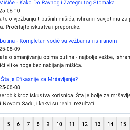
Mišiće - Kako Do Ravnog i Zategnutog Stomaka
25-08-10
te o vježbanju trbušnih mišića, ishrani i savjetima za 
 Pročitajte iskustva i preporuke.
 butina - Kompletan vodič sa vežbama i ishranom
25-08-09
te o smanjivanju obima butina - najbolje vežbe, ishrana
ći vitke noge bez nabijanja mišića.
Šta je Efikasnije za Mršavljenje?
25-08-08
erobik kroz iskustva korisnica. Šta je bolje za mršavlj
Novom Sadu, i kakvi su realni rezultati.
4
5
6
7
8
9
10
11
12
13
14
15