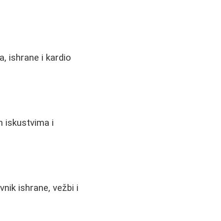
, ishrane i kardio
m iskustvima i
nik ishrane, vežbi i