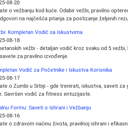
25-08-20
ate o vežbanju kod kuće. Odabir vežbi, pravilno optere
odgovori na najčešća pitanja za postizanje željenih rezu
žbi: Kompletan Vodič sa Iskustvima
25-08-18
etanskih vežbi - detaljan vodič kroz svaku od 5 vežbi, k
 savete za pravilno izvođenje.
pletan Vodič za Početnike i Iskustva Korisnika
25-08-17
te o Zumbi u Srbiji - gde trenirati, iskustva, saveti za 
e. Savršen vodič za fitness entuzijaste.
lnu Formu: Saveti o Ishrani i Vežbanju
25-08-16
ate o zdravom načinu života, pravilnoj ishrani i efika