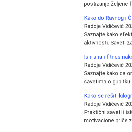
postizanje željene 
Kako do Ravnog i Č
Radoje Vidičević
20
Saznajte kako efekt
aktivnosti. Saveti z
Ishrana i fitnes nak
Radoje Vidičević
20
Saznajte kako da or
savetima o gubitku 
Kako se rešiti kil
Radoje Vidičević
20
Praktični saveti i i
motivacione priče za