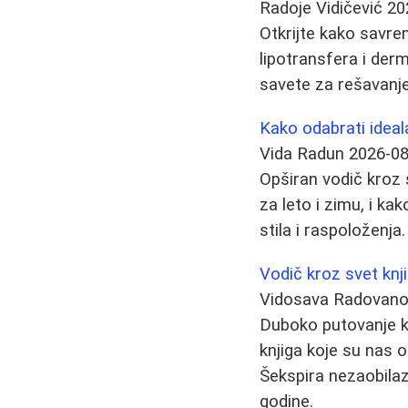
Radoje Vidičević
20
Otkrijte kako savrem
lipotransfera i der
savete za rešavanje 
Kako odabrati ideala
Vida Radun
2026-08
Opširan vodič kroz s
za leto i zimu, i k
stila i raspoloženja.
Vodič kroz svet knji
Vidosava Radovan
Duboko putovanje kro
knjiga koje su nas o
Šekspira nezaobilazn
godine.