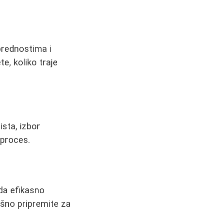
prednostima i
te, koliko traje
ista, izbor
 proces.
 da efikasno
ešno pripremite za