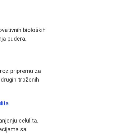
vativnih bioloških
nja pudera.
 kroz pripremu za
 drugih traženih
lita
jenju celulita.
nacijama sa