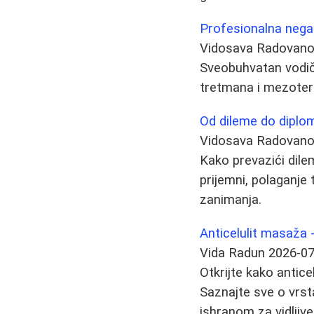
Profesionalna nega i
Vidosava Radovan
Sveobuhvatan vodič 
tretmana i mezotera
Od dileme do diplome
Vidosava Radovan
Kako prevazići dile
prijemni, polaganje 
zanimanja.
Anticelulit masaža -
Vida Radun
2026-07
Otkrijte kako antic
Saznajte sve o vrst
ishranom za vidljive