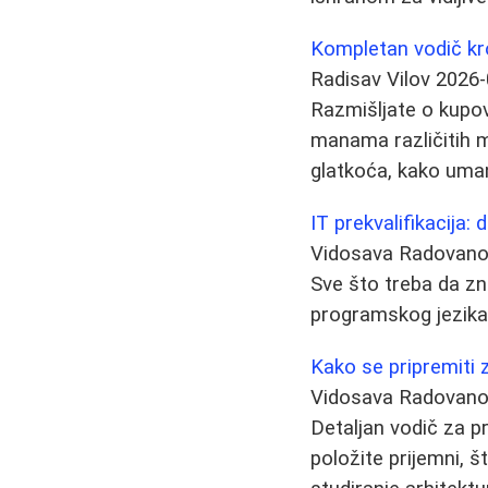
Kompletan vodič kro
Radisav Vilov
2026-
Razmišljate o kupov
manama različitih mar
glatkoća, kako umanji
IT prekvalifikacija: 
Vidosava Radovan
Sve što treba da zna
programskog jezika,
Kako se pripremiti z
Vidosava Radovan
Detaljan vodič za p
položite prijemni, 