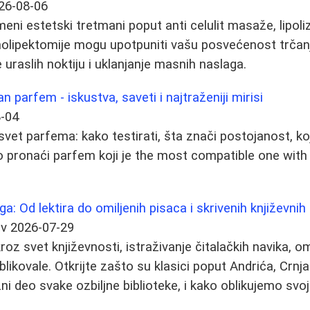
26-08-06
eni estetski tretmani poput anti celulit masaže, lipoliz
molipektomije mogu upotpuniti vašu posvećenost trčanj
uraslih noktiju i uklanjanje masnih naslaga.
n parfem - iskustva, saveti i najtraženiji mirisi
-04
vet parfema: kako testirati, šta znači postojanost, koji
ako pronaći parfem koji je the most compatible one with
ga: Od lektira do omiljenih pisaca i skrivenih književnih
ov
2026-07-29
z svet književnosti, istraživanje čitalačkih navika, omi
blikovale. Otkrijte zašto su klasici poput Andrića, Crnj
i deo svake ozbiljne biblioteke, i kako oblikujemo svoj