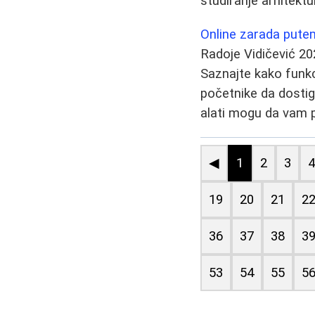
studiranje arhitektu
Online zarada putem
Radoje Vidičević
20
Saznajte kako funkci
početnike da dostign
alati mogu da vam p
◀
1
2
3
19
20
21
2
36
37
38
3
53
54
55
5