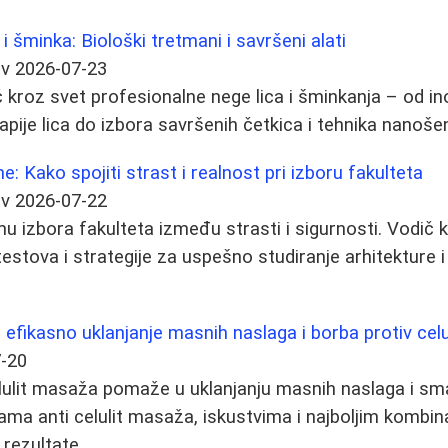
 šminka: Biološki tretmani i savršeni alati
ov
2026-07-23
kroz svet profesionalne nege lica i šminkanja – od ino
pije lica do izbora savršenih četkica i tehnika nanoše
: Kako spojiti strast i realnost pri izboru fakulteta
ov
2026-07-22
mu izbora fakulteta između strasti i sigurnosti. Vodič
testova i strategije za uspešno studiranje arhitekture i
 efikasno uklanjanje masnih naslaga i borba protiv celu
-20
elulit masaža pomaže u uklanjanju masnih naslaga i sman
ama anti celulit masaža, iskustvima i najboljim kombi
 rezultate.