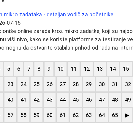
re.
 mikro zadataka - detaljan vodič za početnike
26-07-16
oniše online zarada kroz mikro zadatke, koji su najbolj
u viši nivo, kako se koriste platforme za testiranje veb 
omognu da ostvarite stabilan prihod od rada na intern
4
5
6
7
8
9
10
11
12
13
14
15
2
23
24
25
26
27
28
29
30
31
32
9
40
41
42
43
44
45
46
47
48
49
6
57
58
59
60
61
62
63
64
65
▶