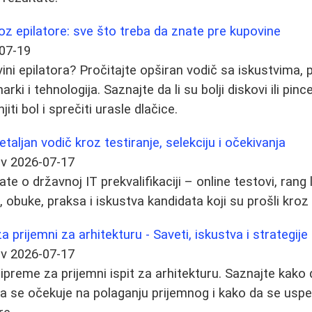
z epilatore: sve što treba da znate pre kupovine
07-19
ini epilatora? Pročitajte opširan vodič sa iskustvima, 
ki i tehnologija. Saznajte da li su bolji diskovi ili pince
ti bol i sprečiti urasle dlačice.
detaljan vodič kroz testiranje, selekciju i očekivanja
ov
2026-07-17
te o državnoj IT prekvalifikaciji – online testovi, rang l
 obuke, praksa i iskustva kandidata koji su prošli kroz
a prijemni za arhitekturu - Saveti, iskustva i strategije
ov
2026-07-17
ripreme za prijemni ispit za arhitekturu. Saznajte kako
šta se očekuje na polaganju prijemnog i kako da se usp