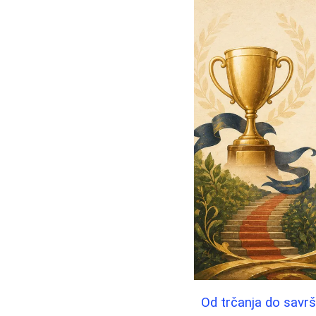
Od trčanja do savrš