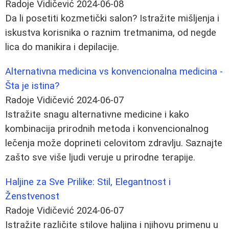
Radoje Vidičević
2024-06-08
Da li posetiti kozmetički salon? Istražite mišljenja i
iskustva korisnika o raznim tretmanima, od negde
lica do manikira i depilacije.
Alternativna medicina vs konvencionalna medicina -
Šta je istina?
Radoje Vidičević
2024-06-07
Istražite snagu alternativne medicine i kako
kombinacija prirodnih metoda i konvencionalnog
lečenja može doprineti celovitom zdravlju. Saznajte
zašto sve više ljudi veruje u prirodne terapije.
Haljine za Sve Prilike: Stil, Elegantnost i
Ženstvenost
Radoje Vidičević
2024-06-07
Istražite različite stilove haljina i njihovu primenu u