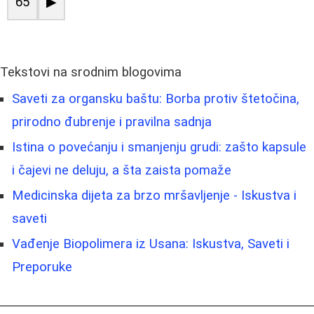
65
▶
Tekstovi na srodnim blogovima
Saveti za organsku baštu: Borbа protiv štetočina,
prirodno đubrenje i pravilna sadnja
Istina o povećanju i smanjenju grudi: zašto kapsule
i čajevi ne deluju, a šta zaista pomaže
Medicinska dijeta za brzo mršavljenje - Iskustva i
saveti
Vađenje Biopolimera iz Usana: Iskustva, Saveti i
Preporuke