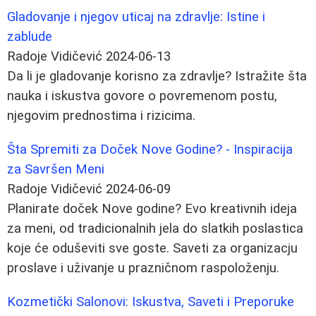
Gladovanje i njegov uticaj na zdravlje: Istine i
zablude
Radoje Vidičević
2024-06-13
Da li je gladovanje korisno za zdravlje? Istražite šta
nauka i iskustva govore o povremenom postu,
njegovim prednostima i rizicima.
Šta Spremiti za Doček Nove Godine? - Inspiracija
za Savršen Meni
Radoje Vidičević
2024-06-09
Planirate doček Nove godine? Evo kreativnih ideja
za meni, od tradicionalnih jela do slatkih poslastica
koje će oduševiti sve goste. Saveti za organizacju
proslave i uživanje u prazničnom raspoloženju.
Kozmetički Salonovi: Iskustva, Saveti i Preporuke