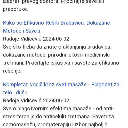
izabrati pravog doktora. Pročitajte savete i
preporuke.
Kako se Efikasno Rešiti Bradavica: Dokazane
Metode i Saveti
Radoje Vidičević
2024-06-02
Sve što treba da znate o uklanjanju bradavica:
dokazane metode, prirodni lekovi i medicinski
tretmani. Pročitajte iskustva i savete za efikasno
rešenje.
Kompletan vodič kroz svet masaže - Blagodet za
telo i dušu
Radoje Vidičević
2024-06-02
Sve o blagotvornim efektima masaže - od anti-
stres terapije do anticelulit tretmana. Saveti za
samomasažu, aromaterapiju i izbor najboljih