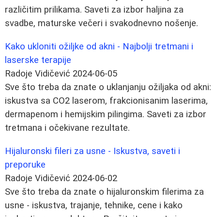
različitim prilikama. Saveti za izbor haljina za
svadbe, maturske večeri i svakodnevno nošenje.
Kako ukloniti ožiljke od akni - Najbolji tretmani i
laserske terapije
Radoje Vidičević
2024-06-05
Sve što treba da znate o uklanjanju ožiljaka od akni:
iskustva sa CO2 laserom, frakcionisanim laserima,
dermapenom i hemijskim pilingima. Saveti za izbor
tretmana i očekivane rezultate.
Hijaluronski fileri za usne - Iskustva, saveti i
preporuke
Radoje Vidičević
2024-06-02
Sve što treba da znate o hijaluronskim filerima za
usne - iskustva, trajanje, tehnike, cene i kako