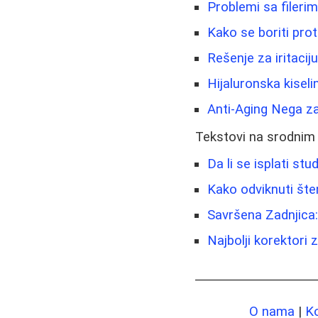
Problemi sa fileri
Kako se boriti prot
Rešenje za iritacij
Hijaluronska kiseli
Anti-Aging Nega z
Tekstovi na srodnim
Da li se isplati st
Kako odviknuti šte
Savršena Zadnjica: 
Najbolji korektori
O nama
|
K