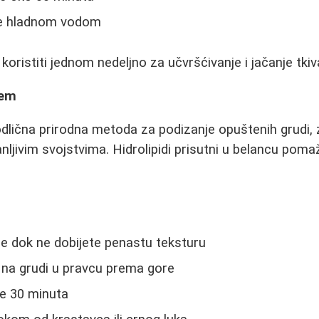
te hladnom vodom
ristiti jednom nedeljno za učvršćivanje i jačanje tkiv
cem
dlična prirodna metoda za podizanje opuštenih grudi, z
anljivim svojstvima. Hidrolipidi prisutni u belancu pom
e dok ne dobijete penastu teksturu
na grudi u pravcu prema gore
je 30 minuta