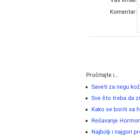
Komentar:
Pročitajte i...
Saveti za negu kože
Sve što treba da zn
Kako se boriti sa h
Rešavanje Hormonsk
Najbolji i najgori p