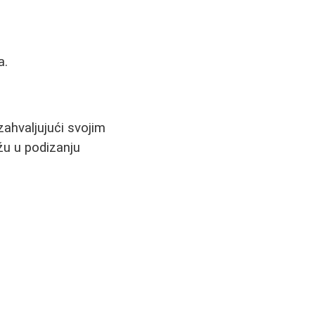
a.
ahvaljujući svojim
ažu u podizanju