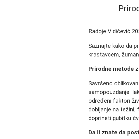
Priro
Radoje Vidičević
20
Saznajte kako da p
krastavcem, žumanc
Prirodne metode z
Savršeno oblikovane
samopouzdanje. Iako
određeni faktori živ
dobijanje na težini,
doprineti gubitku čv
Da li znate da pos