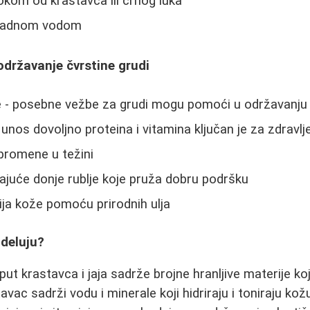
okom od krastavca ili crnog luka
hladnom vodom
održavanje čvrstine grudi
 - posebne vežbe za grudi mogu pomoći u održavanju
 unos dovoljno proteina i vitamina ključan je za zdravl
promene u težini
ajuće donje rublje koje pruža dobru podršku
ja kože pomoću prirodnih ulja
deluju?
put krastavca i jaja sadrže brojne hranljive materije k
avac sadrži vodu i minerale koji hidriraju i toniraju ko