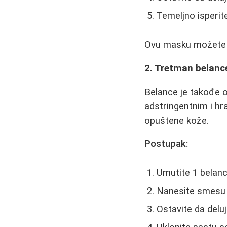
Temeljno isperi
Ovu masku možete ko
2. Tretman belan
Belance je takođe o
adstringentnim i hr
opuštene kože.
Postupak:
Umutite 1 belanc
Nanesite smesu 
Ostavite da delu