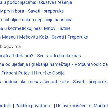
ma u podočnjacima: iskustva i rešenja
iv prvih bora - Saveti i preporuke
u i bubuljice nakon depilacije nausnica
na u kozmetičkoj nezi: Mitovi i istine
a Masnu i Mešovitu Kožu: Saveti i Preporuke
 blogovima
udirati arhitekturu? - Sve što treba da znaš
ne od ujedanja i grebanja nameštaja - Potpuni vodič za
Prirodni Putevi i Hirurške Opcije
 za podočnjake i nesavršenosti kože - Saveti i preporuk
ontakt
|
Politika privatnosti
|
Uslovi korišćenja
|
Marketi