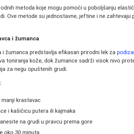
irodnih metoda koje mogu pomoći u poboljšanju elastičn
di. Ove metode su jednostavne, jeftine i ne zahtevaju
avca i žumanca
i žumanca predstavlja efikasan prirodni lek za
podiza
va toniranja kože, dok žumance sadrži visok nivo prote
ija za negu opuštenih grudi.
:
n manji krastavac
e i kašičicu putera ili kajmaka
anesite na grudi u pravcu prema gore
je oko 30 minuta