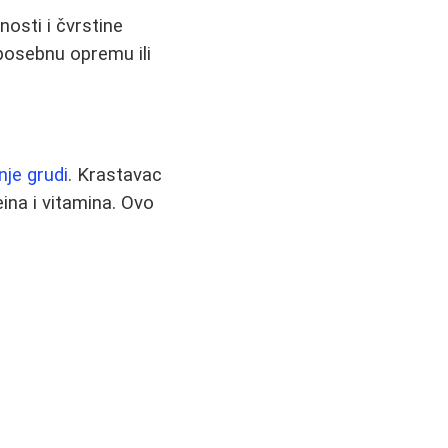
osti i čvrstine
 posebnu opremu ili
nje grudi
. Krastavac
ina i vitamina. Ovo