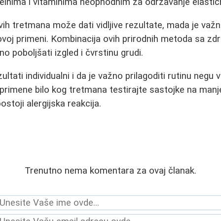
teinima i vitaminima neophodnim za održavanje elastič
 tretmana može dati vidljive rezultate, mada je važno b
ovoj primeni. Kombinacija ovih prirodnih metoda sa z
 poboljšati izgled i čvrstinu grudi.
ltati individualni i da je važno prilagoditi rutinu negu
 primene bilo kog tretmana testirajte sastojke na man
postoji alergijska reakcija.
Trenutno nema komentara za ovaj članak.