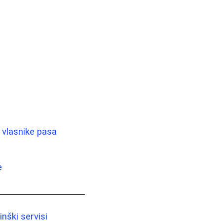
 vlasnike pasa
e
nški servisi