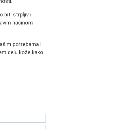
nosti.
iti strpljiv i
dravim načinom
 vašim potrebama i
jem delu kože kako