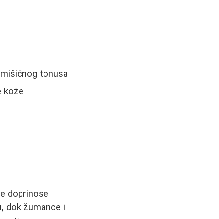
 mišićnog tonusa
je kože
oje doprinose
žu, dok žumance i