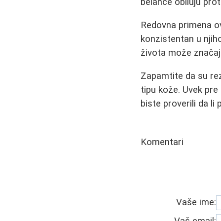
belance obiluju pro
Redovna primena ovih
konzistentan u njih
života može značajno
Zapamtite da su rezu
tipu kože. Uvek pre
biste proverili da li 
Komentari
Vaše ime:
Vaš email: