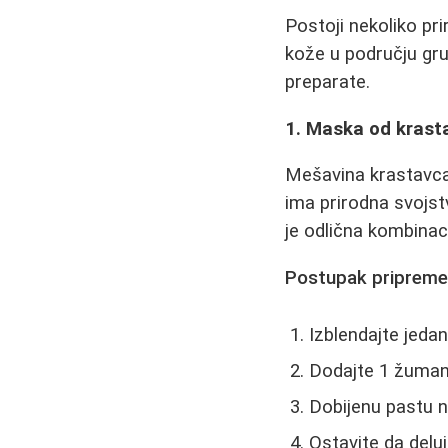
Postoji nekoliko pr
kože u području gru
preparate.
1. Maska od krast
Mešavina krastavca 
ima prirodna svojst
je odlična kombinac
Postupak pripreme
Izblendajte jeda
Dodajte 1 žumanc
Dobijenu pastu n
Ostavite da delu