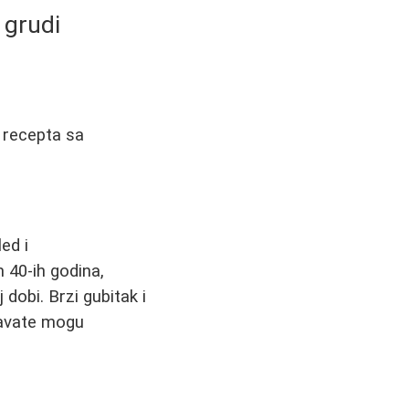
 grudi
 recepta sa
ed i
 40-ih godina,
dobi. Brzi gubitak i
spavate mogu