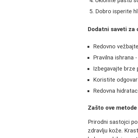
Uklonite pastu s
Dobro isperite 
Dodatni saveti za 
Redovno vežbajte
Pravilna ishrana -
Izbegavajte brze 
Koristite odgovar
Redovna hidrataci
Zašto ove metode 
Prirodni sastojci po
zdravlju kože. Krast