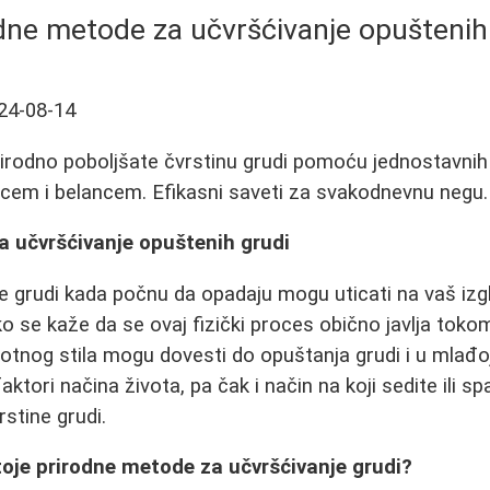
dne metode za učvršćivanje opuštenih
24-08-14
rirodno poboljšate čvrstinu grudi pomoću jednostavnih
em i belancem. Efikasni saveti za svakodnevnu negu.
a učvršćivanje opuštenih grudi
 grudi kada počnu da opadaju mogu uticati na vaš izgl
 se kaže da se ovaj fizički proces obično javlja tokom
otnog stila mogu dovesti do opuštanja grudi i u mlađoj 
 faktori načina života, pa čak i način na koji sedite ili 
rstine grudi.
toje prirodne metode za učvršćivanje grudi?