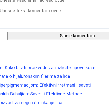
Slanje komentara
: Kako birati proizvode za različite tipove kože
ate o hijaluronskim filerima za lice
iperpigmentacijom: Efektivni tretmani i saveti
ih Bubuljica: Saveti i Efektivne Metode
roizvodi za negu i šminkanje lica