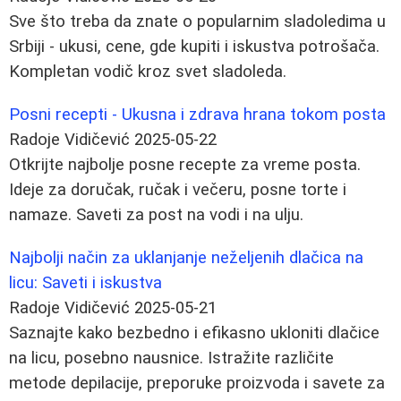
Sve što treba da znate o popularnim sladoledima u
Srbiji - ukusi, cene, gde kupiti i iskustva potrošača.
Kompletan vodič kroz svet sladoleda.
Posni recepti - Ukusna i zdrava hrana tokom posta
Radoje Vidičević
2025-05-22
Otkrijte najbolje posne recepte za vreme posta.
Ideje za doručak, ručak i večeru, posne torte i
namaze. Saveti za post na vodi i na ulju.
Najbolji način za uklanjanje neželjenih dlačica na
licu: Saveti i iskustva
Radoje Vidičević
2025-05-21
Saznajte kako bezbedno i efikasno ukloniti dlačice
na licu, posebno nausnice. Istražite različite
metode depilacije, preporuke proizvoda i savete za