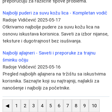
preporučuju za različite tipove problema.
Najbolji puderi za suvu kožu lica - Kompletan vodič
Radoje Vidičević
2025-05-17
Otkrivamo najbolje pudere za suvu kožu lica na
osnovu iskustava korisnica. Saveti za izbor nijanse,
teksture i dugotrajnost bez isušivanja.
Najbolji ajlajneri - Saveti i preporuke za trajnu
šminku očiju
Radoje Vidičević
2025-05-16
Pregled najboljih ajlajnera na tržištu sa iskustvima
korisnika. Saznajte koji su najtrajniji, najlakši za
nanošenje i najbolji za početnike.
◀
1
2
3
4
5
6
7
8
9
10