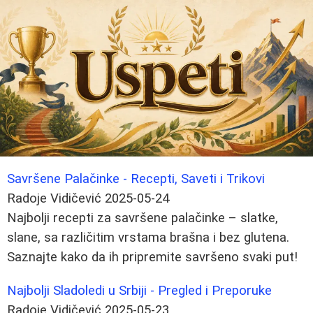
Savršene Palačinke - Recepti, Saveti i Trikovi
Radoje Vidičević
2025-05-24
Najbolji recepti za savršene palačinke – slatke,
slane, sa različitim vrstama brašna i bez glutena.
Saznajte kako da ih pripremite savršeno svaki put!
Najbolji Sladoledi u Srbiji - Pregled i Preporuke
Radoje Vidičević
2025-05-23