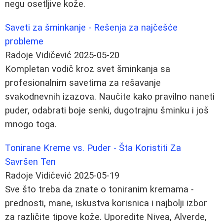
negu osetljive kože.
Saveti za šminkanje - Rešenja za najčešće
probleme
Radoje Vidičević
2025-05-20
Kompletan vodič kroz svet šminkanja sa
profesionalnim savetima za rešavanje
svakodnevnih izazova. Naučite kako pravilno naneti
puder, odabrati boje senki, dugotrajnu šminku i još
mnogo toga.
Tonirane Kreme vs. Puder - Šta Koristiti Za
Savršen Ten
Radoje Vidičević
2025-05-19
Sve što treba da znate o toniranim kremama -
prednosti, mane, iskustva korisnica i najbolji izbor
za različite tipove kože. Uporedite Nivea, Alverde,