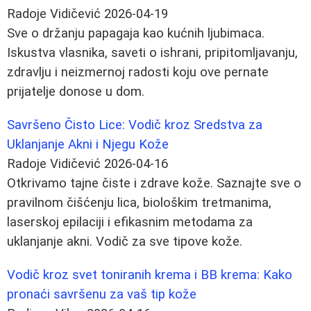
Radoje Vidičević
2026-04-19
Sve o držanju papagaja kao kućnih ljubimaca.
Iskustva vlasnika, saveti o ishrani, pripitomljavanju,
zdravlju i neizmernoj radosti koju ove pernate
prijatelje donose u dom.
Savršeno Čisto Lice: Vodič kroz Sredstva za
Uklanjanje Akni i Njegu Kože
Radoje Vidičević
2026-04-16
Otkrivamo tajne čiste i zdrave kože. Saznajte sve o
pravilnom čišćenju lica, biološkim tretmanima,
laserskoj epilaciji i efikasnim metodama za
uklanjanje akni. Vodič za sve tipove kože.
Vodič kroz svet toniranih krema i BB krema: Kako
pronaći savršenu za vaš tip kože