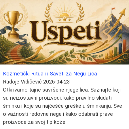
Kozmetički Rituali i Saveti za Negu Lica
Radoje Vidičević
2026-04-23
Otkrivamo tajne savršene njege lica. Saznajte koji
su neizostavni proizvodi, kako pravilno skidati
šminku i koje su najčešće greške u šminkanju. Sve
o važnosti redovne nege i kako odabrati prave
proizvode za svoj tip kože.