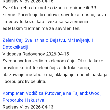
Radisav Vilov
2026-04-16
Sve što treba da znate o izboru tonirane ili BB
kreme. Poređenje brendova, saveti za masnu, suvu
i mešovitu kožu, kao i veza sa savremenim
estetskim tretmanima za savršen ten.
Zeleni Čaj: Sva Istina o Dejstvu, Mršavljenju i
Detoksikaciji
Vidosava Radovanov
2026-04-15
Sveobuhvatan vodič o zelenom čaju. Otkrijte kako
pravilno koristiti zeleni čaj za detoksikaciju,
ubrzavanje metabolizma, uklanjanje masnih naslaga
i borbu protiv celulita.
Kompletan Vodič za Putovanje na Tajland: Uvodi,
Preporuke i Iskustva
Radisav Vilov
2026-04-13