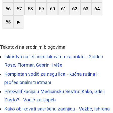
56
57
58
59
60
61
62
63
64
65
▶
Tekstovi na srodnim blogovima
Iskustva sa jeftinim lakovima za nokte - Golden
Rose, Flormar, Gabrini i više
Kompletan vodič za negu lica - kućna rutina i
profesionalni tretmani
Prekvalifikacija u Medicinsku Sestru: Kako, Gde i
Zašto? - Vodič za Uspeh
Kako oblikovati savršenu zadnjicu - Vežbe, ishrana