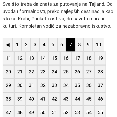
Sve što treba da znate za putovanje na Tajland. Od
uvoda i formalnosti, preko najlepših destinacija kao
što su Krabi, Phuket i ostrva, do saveta o hrani i
kulturi. Kompletan vodič za nezaboravno iskustvo.
◀
1
2
3
4
5
6
7
8
9
10
11
12
13
14
15
16
17
18
19
20
21
22
23
24
25
26
27
28
29
30
31
32
33
34
35
36
37
38
39
40
41
42
43
44
45
46
47
48
49
50
51
52
53
54
55