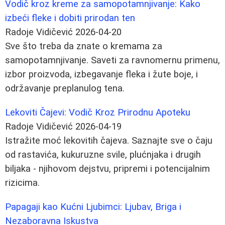
Vodič kroz kreme za samopotamnjivanje: Kako
izbeći fleke i dobiti prirodan ten
Radoje Vidičević
2026-04-20
Sve što treba da znate o kremama za
samopotamnjivanje. Saveti za ravnomernu primenu,
izbor proizvoda, izbegavanje fleka i žute boje, i
održavanje preplanulog tena.
Lekoviti Čajevi: Vodič Kroz Prirodnu Apoteku
Radoje Vidičević
2026-04-19
Istražite moć lekovitih čajeva. Saznajte sve o čaju
od rastavića, kukuruzne svile, plućnjaka i drugih
biljaka - njihovom dejstvu, pripremi i potencijalnim
rizicima.
Papagaji kao Kućni Ljubimci: Ljubav, Briga i
Nezaboravna Iskustva