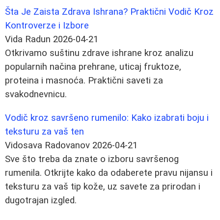
Šta Je Zaista Zdrava Ishrana? Praktični Vodič Kroz
Kontroverze i Izbore
Vida Radun
2026-04-21
Otkrivamo suštinu zdrave ishrane kroz analizu
popularnih načina prehrane, uticaj fruktoze,
proteina i masnoća. Praktični saveti za
svakodnevnicu.
Vodič kroz savršeno rumenilo: Kako izabrati boju i
teksturu za vaš ten
Vidosava Radovanov
2026-04-21
Sve što treba da znate o izboru savršenog
rumenila. Otkrijte kako da odaberete pravu nijansu i
teksturu za vaš tip kože, uz savete za prirodan i
dugotrajan izgled.