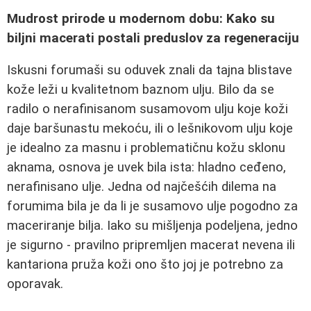
Mudrost prirode u modernom dobu: Kako su
biljni macerati postali preduslov za regeneraciju
Iskusni forumaši su oduvek znali da tajna blistave
kože leži u kvalitetnom baznom ulju. Bilo da se
radilo o nerafinisanom susamovom ulju koje koži
daje baršunastu mekoću, ili o lešnikovom ulju koje
je idealno za masnu i problematičnu kožu sklonu
aknama, osnova je uvek bila ista: hladno ceđeno,
nerafinisano ulje. Jedna od najčešćih dilema na
forumima bila je da li je susamovo ulje pogodno za
maceriranje bilja. Iako su mišljenja podeljena, jedno
je sigurno - pravilno pripremljen macerat nevena ili
kantariona pruža koži ono što joj je potrebno za
oporavak.