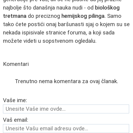
najbolje što današnja nauka nudi - od
biološkog
tretmana
do preciznog
hemijskog pilinga
. Samo
tako ćete postići onaj baršunasti sjaj o kojem su se
nekada ispisivale stranice foruma, a koji sada
možete videti u sopstvenom ogledalu.
Komentari
Trenutno nema komentara za ovaj članak.
Vaše ime:
Vaš email: