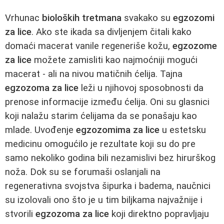
Vrhunac
bioloških tretmana
svakako su
egzozomi
za lice
. Ako ste ikada sa divljenjem čitali kako
domaći macerat vanile regeneriše kožu,
egzozome
za lice
možete zamisliti kao najmoćniji mogući
macerat - ali na nivou matičnih ćelija. Tajna
egzozoma za lice
leži u njihovoj sposobnosti da
prenose informacije između ćelija. Oni su glasnici
koji nalažu starim ćelijama da se ponašaju kao
mlade. Uvođenje
egzozomima za lice
u estetsku
medicinu omogućilo je rezultate koji su do pre
samo nekoliko godina bili nezamislivi bez hirurškog
noža. Dok su se forumaši oslanjali na
regenerativna svojstva šipurka i badema, naučnici
su izolovali ono što je u tim biljkama najvažnije i
stvorili
egzozoma za lice
koji direktno popravljaju