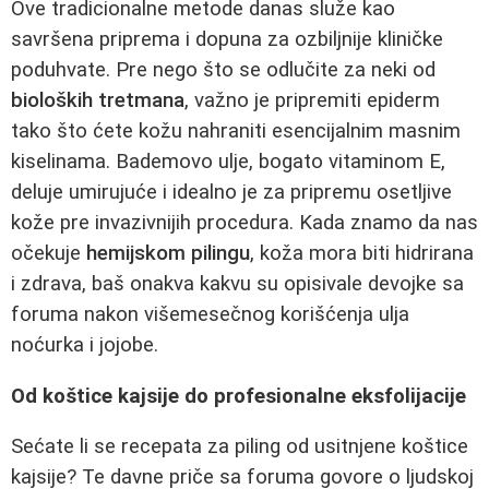
Ove tradicionalne metode danas služe kao
savršena priprema i dopuna za ozbiljnije kliničke
poduhvate. Pre nego što se odlučite za neki od
bioloških tretmana
, važno je pripremiti epiderm
tako što ćete kožu nahraniti esencijalnim masnim
kiselinama. Bademovo ulje, bogato vitaminom E,
deluje umirujuće i idealno je za pripremu osetljive
kože pre invazivnijih procedura. Kada znamo da nas
očekuje
hemijskom pilingu
, koža mora biti hidrirana
i zdrava, baš onakva kakvu su opisivale devojke sa
foruma nakon višemesečnog korišćenja ulja
noćurka i jojobe.
Od koštice kajsije do profesionalne eksfolijacije
Sećate li se recepata za piling od usitnjene koštice
kajsije? Te davne priče sa foruma govore o ljudskoj