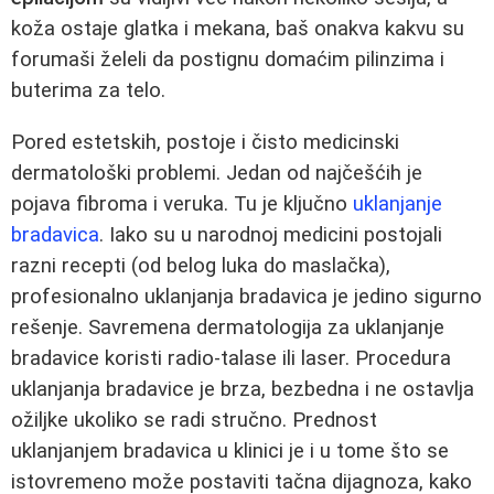
koža ostaje glatka i mekana, baš onakva kakvu su
forumaši želeli da postignu domaćim pilinzima i
buterima za telo.
Pored estetskih, postoje i čisto medicinski
dermatološki problemi. Jedan od najčešćih je
pojava fibroma i veruka. Tu je ključno
uklanjanje
bradavica
. Iako su u narodnoj medicini postojali
razni recepti (od belog luka do maslačka),
profesionalno uklanjanja bradavica je jedino sigurno
rešenje. Savremena dermatologija za uklanjanje
bradavice koristi radio-talase ili laser. Procedura
uklanjanja bradavice je brza, bezbedna i ne ostavlja
ožiljke ukoliko se radi stručno. Prednost
uklanjanjem bradavica u klinici je i u tome što se
istovremeno može postaviti tačna dijagnoza, kako