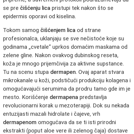
se pre
čišćenju lica
pristupi tek nakon što se
epidermis oporavi od kiselina.
Tokom samog
čišćenjem lica
od strane
profesionalca, uklanjaju se sve nečistoće koje su
godinama „cvetale“ uprkos domaćim maskama od
zelene gline. Nakon ovakvog dubinskog reseta,
koža je mnogo prijemčivija za aktivne supstance.
Tu na scenu stupa
dermapen
. Ovaj aparat stvara
mikrokanale u koži, podstičući produkciju kolagena i
omogućavajući serumima da prodru tamo gde im je
mesto. Korišćenje
dermapena
predstavlja
revolucionarni korak u mezoterapiji. Dok su nekada
entuzijasti mazali hidrolate i čajeve, vrh
dermapenom
omogućava da se ti isti prirodni
ekstrakti (poput aloe vere ili zelenog čaja) dostave