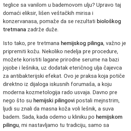
teglice sa vanilom u bademovom ulju? Upravo taj
domaći eliksir, lišen veštačkih mirisa i
konzervanasa, pomaže da se rezultati
biološkog
tretmana
zadrže duže.
Isto tako, pre tretmana
hemijskog pilinga
, važno je
pripremiti kožu. Nekoliko nedelja pre procedure,
možete koristiti lagane prirodne serume na bazi
jojobe i lešnika, uz dodatak eteričnog ulja čajevca
za antibakterijski efekat. Ovo je praksa koja potiče
direktno iz dijaloga iskusnih forumaša, a koju
moderna kozmetologija rado usvaja. Davno pre
nego što su
hemijski pilingovi
postali mejnstrim,
ljudi su znali da masna koža voli lešnik, a suva
badem. Sada, kada odemo u kliniku po
hemijskom
pilingu
, mi nastavljamo tu tradiciju, samo sa