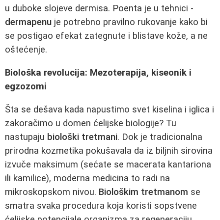
u duboke slojeve dermisa. Poenta je u tehnici -
dermapenu
je potrebno pravilno rukovanje kako bi
se postigao efekat zategnute i blistave kože, a ne
oštećenje.
Biološka revolucija: Mezoterapija, kiseonik i
egzozomi
Šta se dešava kada napustimo svet kiselina i iglica i
zakoračimo u domen ćelijske biologije? Tu
nastupaju
biološki tretmani
. Dok je tradicionalna
prirodna kozmetika pokušavala da iz biljnih sirovina
izvuče maksimum (sećate se macerata kantariona
ili kamilice), moderna medicina to radi na
mikroskopskom nivou.
Biološkim tretmanom
se
smatra svaka procedura koja koristi sopstvene
ćelijske potencijale organizma za regeneraciju.