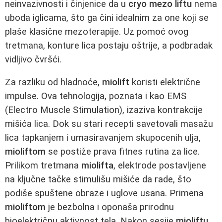
neinvazivnosti i činjenice da u
cryo mezo liftu
nema
uboda iglicama, što ga čini idealnim za one koji se
plaše klasične mezoterapije. Uz pomoć ovog
tretmana, konture lica postaju oštrije, a podbradak
vidljivo čvršći.
Za razliku od hladnoće,
miolift
koristi električne
impulse. Ova tehnologija, poznata i kao EMS
(Electro Muscle Stimulation), izaziva kontrakcije
mišića lica. Dok su stari recepti savetovali masažu
lica tapkanjem i umasiravanjem skupocenih ulja,
mioliftom
se postiže prava fitnes rutina za lice.
Prilikom tretmana
miolifta
, elektrode postavljene
na ključne tačke stimulišu mišiće da rade, što
podiše spuštene obraze i uglove usana. Primena
mioliftom
je bezbolna i oponaša prirodnu
bioelektričnu aktivnost tela. Nakon sesije
mioliftu
,