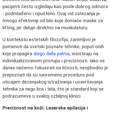
pacijenti često izgledaju kao posle dobrog odmora
- podmlađeno i opušteno. Ovaj vid zatezanja je
mnogo efektivniji od bilo koje domaće maske za
lifting, jer deluje direktno na muskulaturu.
U kontekstu estetskih filozofija, zanimljivo je
pomenuti da svetski poznate tehnike, poput onih
koje propagira
diego dalla palma
, insistiraju na
individualizovanom pristupu i preciznosti. Iako se
danas nećemo fokusirati na ličnosti, neophodno je
prepoznati da su savremene procedure pod
uticajem decenijskog istraživanja i usavršavanja
tehnika za negu lica i tela, što je standard koji se
podrazumeva u svakoj ozbiljnoj klinici.
Preciznost na koži: Laserska epilacija i