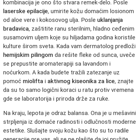
kombinacija je ono što stvara remek-delo. Posle
laserske epilacije
, umirite kožu domaćim losionom
od aloe vere i kokosovog ulja. Posle
uklanjanja
bradavica
, zaštitite ranu sterilnim, hladno ceđenim
susamovim uljem koje su hiljadama godina koristile
kulture širom sveta. Kada vam dermatolog predloži
hemijskim pilingom
da rešite fleke od sunca, uveče
se prepustite aromaterapiji sa lavandom i
noćurkom. A kada budete tražili zatezanje uz
pomoć
miolifta
i
aktivnog kiseonika za lice
, znajte
da su to samo logični koraci u ratu protiv vremena
gde se laboratorija i priroda drže za ruke.
Na kraju, lepota je odraz balansa. Ona je u mešavini
strpljenja iz domaće radinosti i odlučnosti moderne
estetike. Slušajte svoju kožu kao što su to radile
generacije pre vas, ali se ne plašite da joj pružite