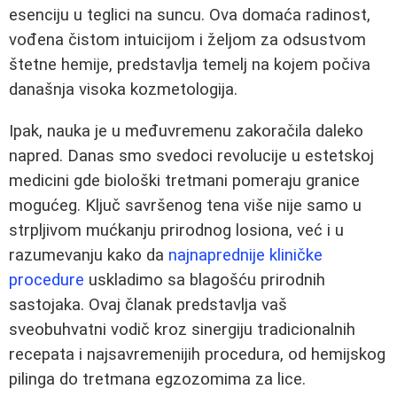
esenciju u teglici na suncu. Ova domaća radinost,
vođena čistom intuicijom i željom za odsustvom
štetne hemije, predstavlja temelj na kojem počiva
današnja visoka kozmetologija.
Ipak, nauka je u međuvremenu zakoračila daleko
napred. Danas smo svedoci revolucije u estetskoj
medicini gde biološki tretmani pomeraju granice
mogućeg. Ključ savršenog tena više nije samo u
strpljivom mućkanju prirodnog losiona, već i u
razumevanju kako da
najnaprednije kliničke
procedure
uskladimo sa blagošću prirodnih
sastojaka. Ovaj članak predstavlja vaš
sveobuhvatni vodič kroz sinergiju tradicionalnih
recepata i najsavremenijih procedura, od hemijskog
pilinga do tretmana egzozomima za lice.