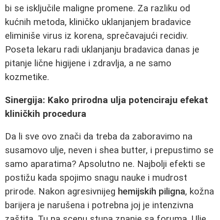
bi se isključile maligne promene. Za razliku od
kućnih metoda, kliničko uklanjanjem bradavice
eliminiše virus iz korena, sprečavajući recidiv.
Poseta lekaru radi uklanjanju bradavica danas je
pitanje lične higijene i zdravlja, a ne samo
kozmetike.
Sinergija: Kako prirodna ulja potenciraju efekat
kliničkih procedura
Da li sve ovo znači da treba da zaboravimo na
susamovo ulje, neven i shea butter, i prepustimo se
samo aparatima? Apsolutno ne. Najbolji efekti se
postižu kada spojimo snagu nauke i mudrost
prirode. Nakon agresivnijeg
hemijskih piligna
, kožna
barijera je narušena i potrebna joj je intenzivna
zaštita. Tu na scenu stupa znanje sa foruma. Ulje