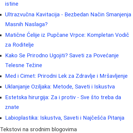
istine
Ultrazvučna Kavitacija - Bezbedan Način Smanjenja
Masnih Naslaga?
Matične Ćelije iz Pupčane Vrpce: Kompletan Vodič
za Roditelje
Kako Se Prirodno Ugojiti? Saveti za Povećanje
Telesne Težine
Med i Cimet: Prirodni Lek za Zdravlje i Mršavljenje
Uklanjanje Oziljaka: Metode, Saveti i Iskustva
Estetska hirurgija: Za i protiv - Sve što treba da
znate
Labioplastika: Iskustva, Saveti i Najčešća Pitanja
Tekstovi na srodnim blogovima