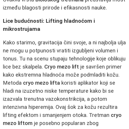
između blagosti prirode i efikasnosti nauke.
Lice budućnosti: Lifting hladnoćom i
mikrostrujama
Kako starimo, gravitacija čini svoje, a ni najbolja ulja
ne mogu u potpunosti vratiti izgubljeni volumen i
tonus. Tu na scenu stupaju tehnologije koje oblikuju
lice bez skalpela.
Cryo mezo lift
je savršen primer
kako ekstremna hladnoća može podmladiti kožu.
Metoda
cryo mezo lifta
koristi aplikator koji se
hladi na izuzetno niske temperature kako bi se
izazvala trenutna vazokonstrikcija, a potom
intenzivna hiperemija. Ovaj šok za kožu rezultira
lifting efektom i smanjenjem otoka. Tretman
cryo
mezo liftom
je posebno popularan zbog