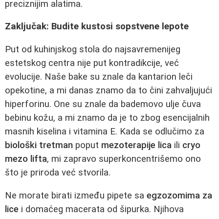
preciznijim alatima.
Zaključak: Budite kustosi sopstvene lepote
Put od kuhinjskog stola do najsavremenijeg
estetskog centra nije put kontradikcije, već
evolucije. Naše bake su znale da kantarion leči
opekotine, a mi danas znamo da to čini zahvaljujući
hiperforinu. One su znale da bademovo ulje čuva
bebinu kožu, a mi znamo da je to zbog esencijalnih
masnih kiselina i vitamina E. Kada se odlučimo za
biološki tretman
poput
mezoterapije lica
ili
cryo
mezo lifta
, mi zapravo superkoncentrišemo ono
što je priroda već stvorila.
Ne morate birati između pipete sa
egzozomima za
lice
i domaćeg macerata od šipurka. Njihova