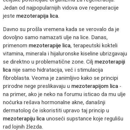
Jedan od najpopularnijih vidova ove regeneracije
jeste
mezoterapija lica
.
Davno su prošla vremena kada se verovalo da je
dovoljno samo namazati ulje na lice. Danas,
primenom
mezoterapije lica
, terapeutski kokteli
vitamina, minerala i hijaluronske kiseline ubrizgavaju
se direktno u problematične zone. Cilj
mezoterapiji
lica
nije samo hidratacija, već i stimulacija
fibroblasta. Veoma je zanimljivo kako se principi
prirodne nege preslikavaju u
mezoterapijom lica
-
na primer, ako je neko na forumu isticao da mu ulje
noćurka rešava hormonalne akne, današnji
dermatolog će iskoristiti upravo taj princip u
mezoterapiju lica
unoseći supstance koje regulišu
rad lojnih žlezda.