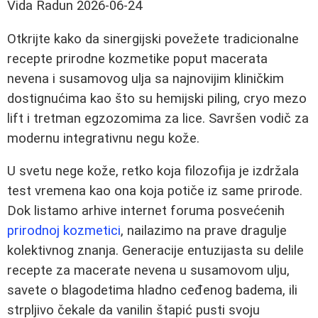
Vida Radun
2026-06-24
Otkrijte kako da sinergijski povežete tradicionalne
recepte prirodne kozmetike poput macerata
nevena i susamovog ulja sa najnovijim kliničkim
dostignućima kao što su hemijski piling, cryo mezo
lift i tretman egzozomima za lice. Savršen vodič za
modernu integrativnu negu kože.
U svetu nege kože, retko koja filozofija je izdržala
test vremena kao ona koja potiče iz same prirode.
Dok listamo arhive internet foruma posvećenih
prirodnoj kozmetici
, nailazimo na prave dragulje
kolektivnog znanja. Generacije entuzijasta su delile
recepte za macerate nevena u susamovom ulju,
savete o blagodetima hladno ceđenog badema, ili
strpljivo čekale da vanilin štapić pusti svoju