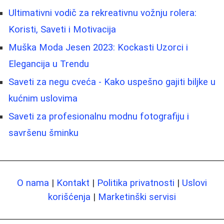
Ultimativni vodič za rekreativnu vožnju rolera:
Koristi, Saveti i Motivacija
Muška Moda Jesen 2023: Kockasti Uzorci i
Elegancija u Trendu
Saveti za negu cveća - Kako uspešno gajiti biljke u
kućnim uslovima
Saveti za profesionalnu modnu fotografiju i
savršenu šminku
O nama
|
Kontakt
|
Politika privatnosti
|
Uslovi
korišćenja
|
Marketinški servisi