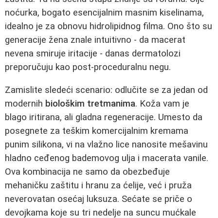
noćurka, bogato esencijalnim masnim kiselinama,
idealno je za obnovu hidrolipidnog filma. Ono što su
generacije žena znale intuitivno - da macerat
nevena smiruje iritacije - danas dermatolozi
preporučuju kao post-proceduralnu negu.
Zamislite sledeći scenario: odlučite se za jedan od
modernih
biološkim tretmanima
. Koža vam je
blago iritirana, ali gladna regeneracije. Umesto da
posegnete za teškim komercijalnim kremama
punim silikona, vi na vlažno lice nanosite mešavinu
hladno ceđenog bademovog ulja i macerata vanile.
Ova kombinacija ne samo da obezbeđuje
mehaničku zaštitu i hranu za ćelije, već i pruža
neverovatan osećaj luksuza. Sećate se priče o
devojkama koje su tri nedelje na suncu mućkale