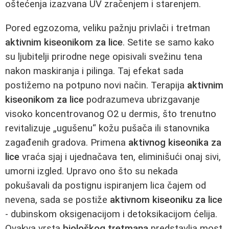
oštećenja izazvana UV zračenjem i starenjem.
Pored egzozoma, veliku pažnju privlači i tretman
aktivnim kiseonikom za lice
. Setite se samo kako
su ljubitelji prirodne nege opisivali svežinu tena
nakon maskiranja i pilinga. Taj efekat sada
postižemo na potpuno novi način. Terapija
aktivnim
kiseonikom za lice
podrazumeva ubrizgavanje
visoko koncentrovanog O2 u dermis, što trenutno
revitalizuje „ugušenu“ kožu pušača ili stanovnika
zagađenih gradova. Primena
aktivnog kiseonika za
lice
vraća sjaj i ujednačava ten, eliminišući onaj sivi,
umorni izgled. Upravo ono što su nekada
pokušavali da postignu ispiranjem lica čajem od
nevena, sada se postiže
aktivnom kiseoniku za lice
- dubinskom oksigenacijom i detoksikacijom ćelija.
Ovakva vrsta
biološkog tretmana
predstavlja most