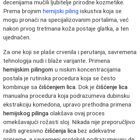
decenijama mučili ljubitelje prirodne kozmetike.
Prema brojnim
hemijski piling
iskustva koja se
mogu pronaći na specijalizovanim portalima, već
nakon prvog tretmana koža postaje glatka, a ten
ujednačen.
Za one koji se plaše crvenila i perutanja, savremena
tehnologija nudi i blaže varijante. Primena
hemijskim pilingom
u niskim koncentracijama
postala je rutinska procedura koja se često
kombinuje sa
čišćenjem lica
. Dok je
čišćenje lica
manualna procedura koja podrazumeva dubinsku
ekstrakciju komedona, upravo prethodna primena
hemijskog pilinga
olakšava ovaj proces
omekšavajući rožasti sloj. Nikada nije preporučljivo
raditi agresivno
čišćenja lica
bez adekvatne
pripreme, a savremeni protokoli podrazumevaju da