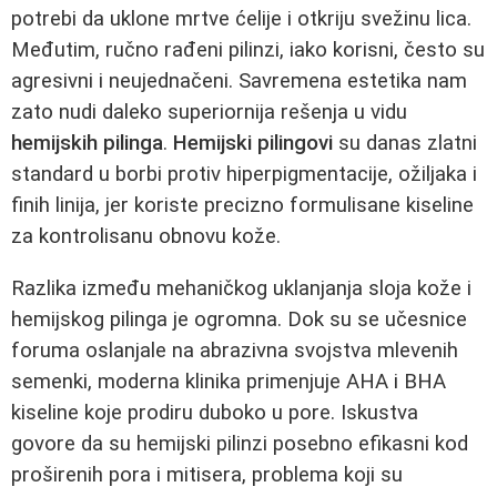
potrebi da uklone mrtve ćelije i otkriju svežinu lica.
Međutim, ručno rađeni pilinzi, iako korisni, često su
agresivni i neujednačeni. Savremena estetika nam
zato nudi daleko superiornija rešenja u vidu
hemijskih pilinga
.
Hemijski pilingovi
su danas zlatni
standard u borbi protiv hiperpigmentacije, ožiljaka i
finih linija, jer koriste precizno formulisane kiseline
za kontrolisanu obnovu kože.
Razlika između mehaničkog uklanjanja sloja kože i
hemijskog pilinga je ogromna. Dok su se učesnice
foruma oslanjale na abrazivna svojstva mlevenih
semenki, moderna klinika primenjuje AHA i BHA
kiseline koje prodiru duboko u pore. Iskustva
govore da su hemijski pilinzi posebno efikasni kod
proširenih pora i mitisera, problema koji su