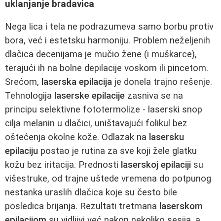
uklanjanje bradavica
Nega lica i tela ne podrazumeva samo borbu protiv
bora, već i estetsku harmoniju. Problem neželjenih
dlačica decenijama je mučio žene (i muškarce),
terajući ih na bolne depilacije voskom ili pincetom.
Srećom,
laserska epilacija
je donela trajno rešenje.
Tehnologija
laserske epilacije
zasniva se na
principu selektivne fototermolize - laserski snop
cilja melanin u dlačici, uništavajući folikul bez
oštećenja okolne kože. Odlazak na
lasersku
epilaciju
postao je rutina za sve koji žele glatku
kožu bez iritacija. Prednosti
laserskoj epilaciji
su
višestruke, od trajne uštede vremena do potpunog
nestanka uraslih dlačica koje su često bile
posledica brijanja. Rezultati tretmana
laserskom
epilacijom
su vidljivi već nakon nekoliko sesija, a