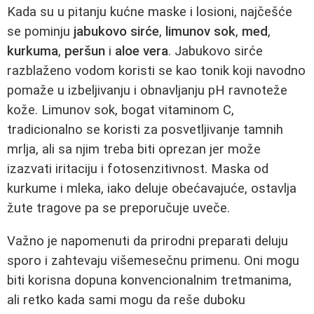
Kada su u pitanju kućne maske i losioni, najčešće
se pominju
jabukovo sirće
,
limunov sok
,
med
,
kurkuma
,
peršun
i
aloe vera
. Jabukovo sirće
razblaženo vodom koristi se kao tonik koji navodno
pomaže u izbeljivanju i obnavljanju pH ravnoteže
kože. Limunov sok, bogat vitaminom C,
tradicionalno se koristi za posvetljivanje tamnih
mrlja, ali sa njim treba biti oprezan jer može
izazvati iritaciju i fotosenzitivnost. Maska od
kurkume i mleka, iako deluje obećavajuće, ostavlja
žute tragove pa se preporučuje uveče.
Važno je napomenuti da prirodni preparati deluju
sporo i zahtevaju višemesečnu primenu. Oni mogu
biti korisna dopuna konvencionalnim tretmanima,
ali retko kada sami mogu da reše duboku