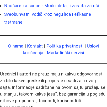
Naočare za sunce - Modni detalj i zaštita za oči
Sveobuhvatni vodič kroz negu lica i efikasne
tretmane
O nama
|
Kontakt
|
Politika privatnosti
|
Uslovi
korišćenja
|
Marketinški servisi
Urednici i autori ne preuzimaju nikakvu odgovornost
za bilo kakve greške ili propuste u sadržaju ovog
sajta. Informacije sadržane na ovom sajtu pružaju se
u stanju „takvom kakve jesu“, bez garancija u pogledu
njihove potpunosti, tačnosti, korisnosti ili