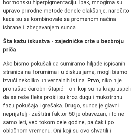
hormonsku hiperpigmentaciju. Ipak, mnogima su
upravo prirodne metode donele olakšanje, naročito
kada su se kombinovale sa promenom načina
ishrane i izbegavanjem sunca.
Šta kažu iskustva - zajedničke crte u bezbroju
priča
Ako bismo pokušali da sumiramo hiljade ispisanih
stranica na forumima i u diskusijama, mogli bismo
izvući nekoliko univerzalnih istina.
Prvo
, niko nije
pronašao čarobni štapić. I oni koji su na kraju uspeli
da se reše fleka prošli su kroz dugu i mukotrpnu
fazu pokušaja i grešaka.
Drugo
, sunce je glavni
neprijatelj - zaštitni faktor 50 je obavezan, i to ne
samo leti, već tokom cele godine, pa čak i po
oblačnom vremenu. Oni koji su ovo shvatili i