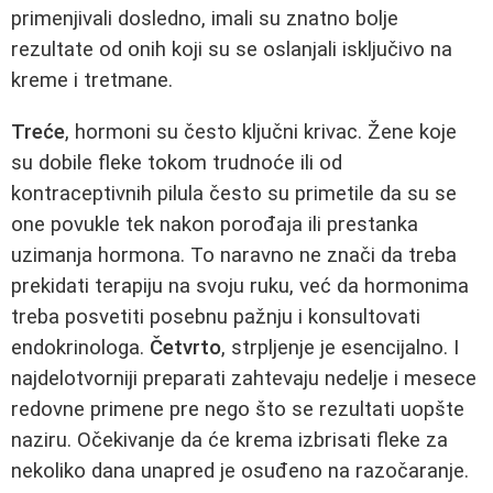
primenjivali dosledno, imali su znatno bolje
rezultate od onih koji su se oslanjali isključivo na
kreme i tretmane.
Treće
, hormoni su često ključni krivac. Žene koje
su dobile fleke tokom trudnoće ili od
kontraceptivnih pilula često su primetile da su se
one povukle tek nakon porođaja ili prestanka
uzimanja hormona. To naravno ne znači da treba
prekidati terapiju na svoju ruku, već da hormonima
treba posvetiti posebnu pažnju i konsultovati
endokrinologa.
Četvrto
, strpljenje je esencijalno. I
najdelotvorniji preparati zahtevaju nedelje i mesece
redovne primene pre nego što se rezultati uopšte
naziru. Očekivanje da će krema izbrisati fleke za
nekoliko dana unapred je osuđeno na razočaranje.