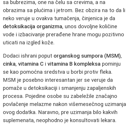
sa bubrezima, one na čelu sa crevima, a na
obrazima sa plućima i jetrom. Bez obzira na to da li
neko veruje u ovakva tumačenja, činjenica je da
detoksikacija organizma
, unos dovoljne količine
vode i izbacivanje prerađene hrane mogu pozitivno
uticati na izgled kože.
Dodaci ishrani poput
organskog sumpora (MSM)
,
cinka
,
vitamina C
i
vitamina B kompleksa
pominju
se kao pomoćna sredstva u borbi protiv fleka.
MSM je posebno interesantan jer se veruje da
pomaže u detoksikaciji i smanjenju zapaljenskih
procesa. Pojedine osobe su zabeležile značajno
povlačenje melazme nakon višemesečnog uzimanja
ovog dodatka. Naravno, pre uzimanja bilo kakvih
suplemenata, neophodno je konsultovati lekara.