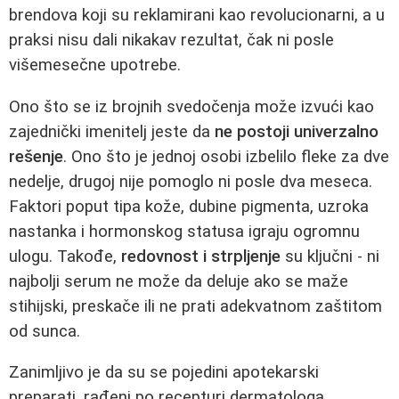
brendova koji su reklamirani kao revolucionarni, a u
praksi nisu dali nikakav rezultat, čak ni posle
višemesečne upotrebe.
Ono što se iz brojnih svedočenja može izvući kao
zajednički imenitelj jeste da
ne postoji univerzalno
rešenje
. Ono što je jednoj osobi izbelilo fleke za dve
nedelje, drugoj nije pomoglo ni posle dva meseca.
Faktori poput tipa kože, dubine pigmenta, uzroka
nastanka i hormonskog statusa igraju ogromnu
ulogu. Takođe,
redovnost i strpljenje
su ključni - ni
najbolji serum ne može da deluje ako se maže
stihijski, preskače ili ne prati adekvatnom zaštitom
od sunca.
Zanimljivo je da su se pojedini apotekarski
preparati, rađeni po recepturi dermatologa,