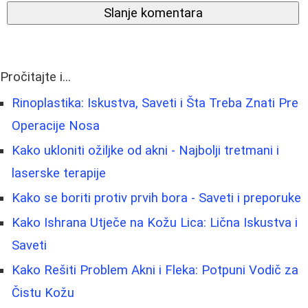
Slanje komentara
Pročitajte i...
Rinoplastika: Iskustva, Saveti i Šta Treba Znati Pre
Operacije Nosa
Kako ukloniti ožiljke od akni - Najbolji tretmani i
laserske terapije
Kako se boriti protiv prvih bora - Saveti i preporuke
Kako Ishrana Utječe na Kožu Lica: Lična Iskustva i
Saveti
Kako Rešiti Problem Akni i Fleka: Potpuni Vodič za
Čistu Kožu