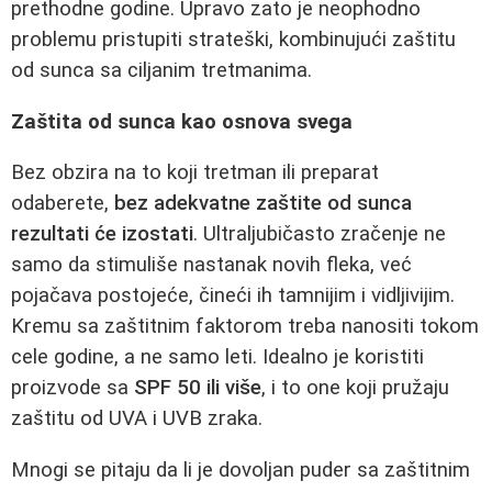
prethodne godine. Upravo zato je neophodno
problemu pristupiti strateški, kombinujući zaštitu
od sunca sa ciljanim tretmanima.
Zaštita od sunca kao osnova svega
Bez obzira na to koji tretman ili preparat
odaberete,
bez adekvatne zaštite od sunca
rezultati će izostati
. Ultraljubičasto zračenje ne
samo da stimuliše nastanak novih fleka, već
pojačava postojeće, čineći ih tamnijim i vidljivijim.
Kremu sa zaštitnim faktorom treba nanositi tokom
cele godine, a ne samo leti. Idealno je koristiti
proizvode sa
SPF 50 ili više
, i to one koji pružaju
zaštitu od UVA i UVB zraka.
Mnogi se pitaju da li je dovoljan puder sa zaštitnim