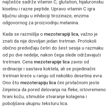
najčešće sadrže vitamin C, glutation, hijaluronsku
kiselinu i razne peptide. Upravo vitamin C igra
ključnu ulogu u inhibiciji tirozinaze, enzima
odgovornog za proizvodnju melanina.
Kada se razmišlja o
mezoterapiji lica
, važno je
znati da nije dovoljan jedan tretman. Protokoli
obično predviđaju četiri do šest sesija u razmaku
od po dve nedelje, nakon čega slede održavajući
tretmani. Cena
mezoterapije lica
zavisi od
ordinacije i sastava koktela, ali se pojedinačni
tretman kreće u rangu od nekoliko desetina evra.
Ono što
mezoterapiju lica
čini privlačnom jeste
činjenica da pored delovanja na fleke, istovremeno
hrani kožu, stimuliše stvaranje kolagena i
poboljšava ukupnu teksturu lica.