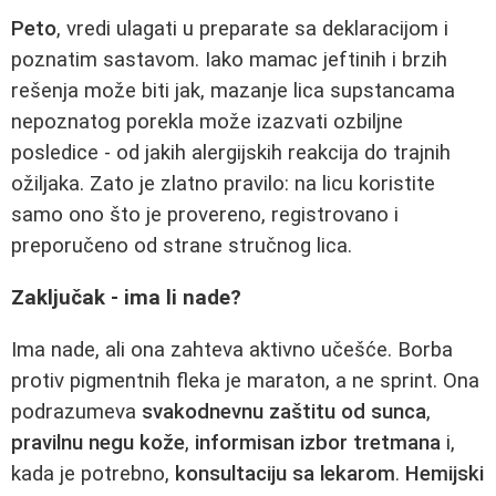
Peto
, vredi ulagati u preparate sa deklaracijom i
poznatim sastavom. Iako mamac jeftinih i brzih
rešenja može biti jak, mazanje lica supstancama
nepoznatog porekla može izazvati ozbiljne
posledice - od jakih alergijskih reakcija do trajnih
ožiljaka. Zato je zlatno pravilo: na licu koristite
samo ono što je provereno, registrovano i
preporučeno od strane stručnog lica.
Zaključak - ima li nade?
Ima nade, ali ona zahteva aktivno učešće. Borba
protiv pigmentnih fleka je maraton, a ne sprint. Ona
podrazumeva
svakodnevnu zaštitu od sunca
,
pravilnu negu kože
,
informisan izbor tretmana
i,
kada je potrebno,
konsultaciju sa lekarom
.
Hemijski