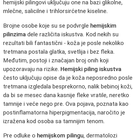
hemijski pilingovi uključuju one na bazi glikolne,
mlečne, salicilne i trihlorsirćetne kiseline.
Brojne osobe koje su se podvrgle
hemijskim
pilinzima
dele različita iskustva. Kod nekih su
rezultati bili fantastični - koža je posle nekoliko
tretmana postala glatka, svetlija i bez fleka.
Međutim, postoji i značajan broj onih koji
upozoravaju na rizike.
Hemijski piling iskustva
često uključuju opise da je koža neposredno posle
tretmana izgledala besprekorno, nalik bebinoj koži,
da bi se mesec dana kasnije fleke vratile, neretko
tamnije i veće nego pre. Ova pojava, poznata kao
postinflamatorna hiperpigmentacija, naročito je
izražena kod osoba sa tamnijim tenom.
Pre odluke o
hemijskom pilingu
, dermatolozi