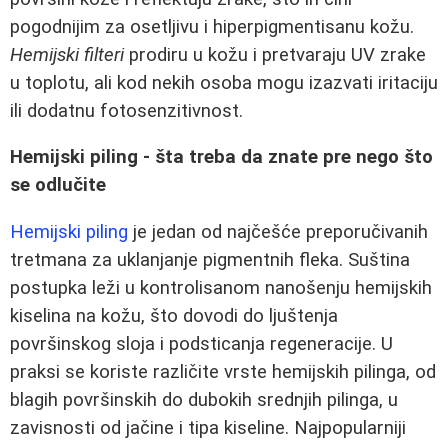
pogodnijim za osetljivu i hiperpigmentisanu kožu.
Hemijski filteri
prodiru u kožu i pretvaraju UV zrake
u toplotu, ali kod nekih osoba mogu izazvati iritaciju
ili dodatnu fotosenzitivnost.
Hemijski piling - šta treba da znate pre nego što
se odlučite
Hemijski piling
je jedan od najčešće preporučivanih
tretmana za uklanjanje pigmentnih fleka. Suština
postupka leži u kontrolisanom nanošenju hemijskih
kiselina na kožu, što dovodi do ljuštenja
površinskog sloja i podsticanja regeneracije. U
praksi se koriste različite vrste hemijskih pilinga, od
blagih površinskih do dubokih srednjih pilinga, u
zavisnosti od jačine i tipa kiseline. Najpopularniji