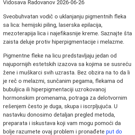
Vidosava Radovanov
2026-06-26
Sveobuhvatan vodič o uklanjanju pigmentnih fleka
sa lica: hemijski piling, laserska epilacija,
mezoterapija lica i najefikasnije kreme. Saznajte šta
zaista deluje protiv hiperpigmentacije i melazme.
Pigmentne fleke na licu predstavljaju jedan od
najupornijih estetskih izazova sa kojima se susreću
žene i muškarci svih uzrasta. Bez obzira na to da li
je reč o melazmi, sunčanim pegama, flekama od
bubuljica ili hiperpigmentaciji uzrokovanoj
hormonskim promenama, potraga za delotvornim
rešenjem često je duga, skupa i iscrpljujuća. U
nastavku donosimo detaljan pregled metoda,
preparata i iskustava koji vam mogu pomoći da
bolje razumete ovaj problem i pronađete
put do