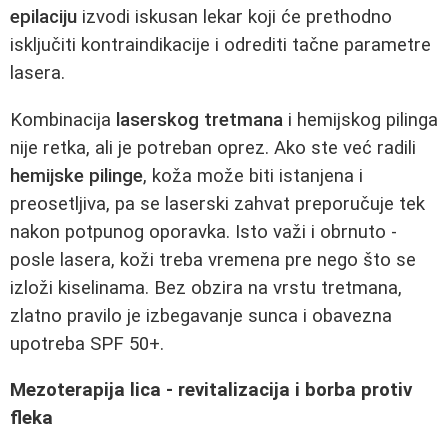
epilaciju
izvodi iskusan lekar koji će prethodno
isključiti kontraindikacije i odrediti tačne parametre
lasera.
Kombinacija
laserskog tretmana
i hemijskog pilinga
nije retka, ali je potreban oprez. Ako ste već radili
hemijske pilinge
, koža može biti istanjena i
preosetljiva, pa se laserski zahvat preporučuje tek
nakon potpunog oporavka. Isto važi i obrnuto -
posle lasera, koži treba vremena pre nego što se
izloži kiselinama. Bez obzira na vrstu tretmana,
zlatno pravilo je izbegavanje sunca i obavezna
upotreba SPF 50+.
Mezoterapija lica - revitalizacija i borba protiv
fleka