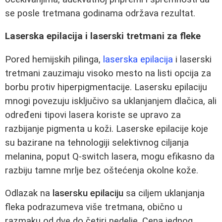
se posle tretmana godinama održava rezultat.
Laserska epilacija i laserski tretmani za fleke
Pored hemijskih pilinga,
laserska epilacija
i laserski
tretmani zauzimaju visoko mesto na listi opcija za
borbu protiv hiperpigmentacije. Lasersku epilaciju
mnogi povezuju isključivo sa uklanjanjem dlačica, ali
određeni tipovi lasera koriste se upravo za
razbijanje pigmenta u koži. Laserske epilacije koje
su bazirane na tehnologiji selektivnog ciljanja
melanina, poput Q-switch lasera, mogu efikasno da
razbiju tamne mrlje bez oštećenja okolne kože.
Odlazak na
lasersku epilaciju
sa ciljem uklanjanja
fleka podrazumeva više tretmana, obično u
razmaku od dve do četiri nedelje. Cena jednog