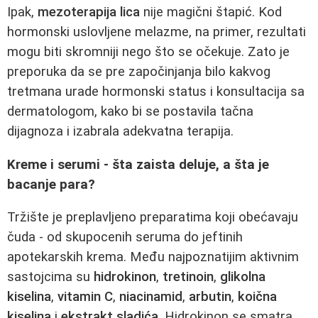
Ipak,
mezoterapija lica
nije magični štapić. Kod
hormonski uslovljene melazme, na primer, rezultati
mogu biti skromniji nego što se očekuje. Zato je
preporuka da se pre započinjanja bilo kakvog
tretmana urade hormonski status i konsultacija sa
dermatologom, kako bi se postavila tačna
dijagnoza i izabrala adekvatna terapija.
Kreme i serumi - šta zaista deluje, a šta je
bacanje para?
Tržište je preplavljeno preparatima koji obećavaju
čuda - od skupocenih seruma do jeftinih
apotekarskih krema. Među najpoznatijim aktivnim
sastojcima su
hidrokinon
,
tretinoin
,
glikolna
kiselina
,
vitamin C
,
niacinamid
,
arbutin
,
koična
kiselina
i
ekstrakt sladića
. Hidrokinon se smatra