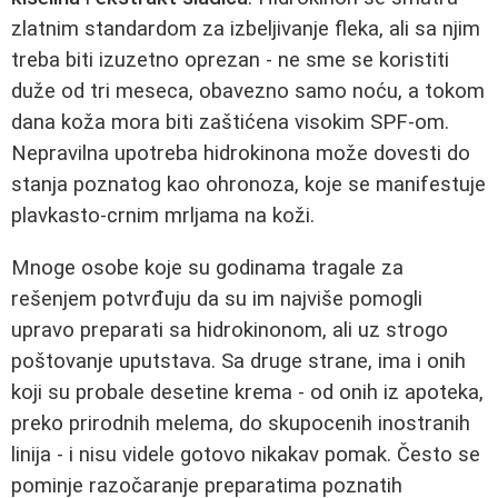
zlatnim standardom za izbeljivanje fleka, ali sa njim
treba biti izuzetno oprezan - ne sme se koristiti
duže od tri meseca, obavezno samo noću, a tokom
dana koža mora biti zaštićena visokim SPF-om.
Nepravilna upotreba hidrokinona može dovesti do
stanja poznatog kao ohronoza, koje se manifestuje
plavkasto-crnim mrljama na koži.
Mnoge osobe koje su godinama tragale za
rešenjem potvrđuju da su im najviše pomogli
upravo preparati sa hidrokinonom, ali uz strogo
poštovanje uputstava. Sa druge strane, ima i onih
koji su probale desetine krema - od onih iz apoteka,
preko prirodnih melema, do skupocenih inostranih
linija - i nisu videle gotovo nikakav pomak. Često se
pominje razočaranje preparatima poznatih