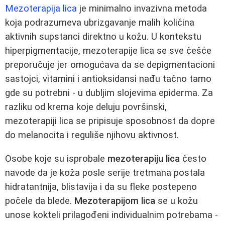
Mezoterapija lica
je minimalno invazivna metoda
koja podrazumeva ubrizgavanje malih količina
aktivnih supstanci direktno u kožu. U kontekstu
hiperpigmentacije, mezoterapije lica se sve češće
preporučuje jer omogućava da se depigmentacioni
sastojci, vitamini i antioksidansi nađu tačno tamo
gde su potrebni - u dubljim slojevima epiderma. Za
razliku od krema koje deluju površinski,
mezoterapiji lica se pripisuje sposobnost da dopre
do melanocita i reguliše njihovu aktivnost.
Osobe koje su isprobale
mezoterapiju lica
često
navode da je koža posle serije tretmana postala
hidratantnija, blistavija i da su fleke postepeno
počele da blede.
Mezoterapijom lica
se u kožu
unose kokteli prilagođeni individualnim potrebama -