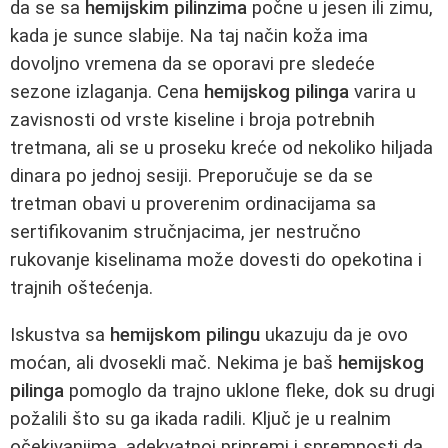
da se sa
hemijskim pilinzima
počne u jesen ili zimu,
kada je sunce slabije. Na taj način koža ima
dovoljno vremena da se oporavi pre sledeće
sezone izlaganja. Cena
hemijskog pilinga
varira u
zavisnosti od vrste kiseline i broja potrebnih
tretmana, ali se u proseku kreće od nekoliko hiljada
dinara po jednoj sesiji. Preporučuje se da se
tretman obavi u proverenim ordinacijama sa
sertifikovanim stručnjacima, jer nestručno
rukovanje kiselinama može dovesti do opekotina i
trajnih oštećenja.
Iskustva sa
hemijskom pilingu
ukazuju da je ovo
moćan, ali dvosekli mač. Nekima je baš
hemijskog
pilinga
pomoglo da trajno uklone fleke, dok su drugi
požalili što su ga ikada radili. Ključ je u realnim
očekivanjima, adekvatnoj pripremi i spremnosti da