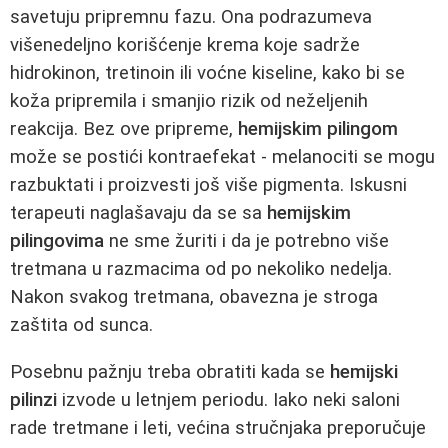
savetuju pripremnu fazu. Ona podrazumeva
višenedeljno korišćenje krema koje sadrže
hidrokinon, tretinoin ili voćne kiseline, kako bi se
koža pripremila i smanjio rizik od neželjenih
reakcija. Bez ove pripreme,
hemijskim pilingom
može se postići kontraefekat - melanociti se mogu
razbuktati i proizvesti još više pigmenta. Iskusni
terapeuti naglašavaju da se sa
hemijskim
pilingovima
ne sme žuriti i da je potrebno više
tretmana u razmacima od po nekoliko nedelja.
Nakon svakog tretmana, obavezna je stroga
zaštita od sunca.
Posebnu pažnju treba obratiti kada se
hemijski
pilinzi
izvode u letnjem periodu. Iako neki saloni
rade tretmane i leti, većina stručnjaka preporučuje