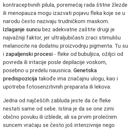
kontraceptivnih pilula, poremećaj rada štitne žlezde
ili menopauza mogu izazvati pojavu fleka koje se u
narodu često nazivaju trudničkom maskom.
Izlaganje suncu
bez adekvatne zaštite drugi je
najvažniji faktor, jer ultraljubičasti zraci stimulišu
melanocite na dodatnu proizvodnju pigmenta. Tu su
i
zapaljenski procesi
- fleke od bubuljica, ožiljci od
povreda ili iritacije posle depilacije voskom,
posebno u predelu nausnica.
Genetska
predispozicija
takođe ima značajnu ulogu, kao i
upotreba fotosenzitivnih preparata ili lekova.
Jedna od najčešćih zabluda jeste da će fleke
nestati same od sebe. Istina je da se one zimi
obično povuku ili izblede, ali sa prvim prolećnim
suncem vraćaju se često još intenzivnije nego