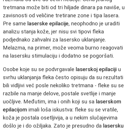
tretmana može biti od tri hiljade dinara pa naviše, u
zavisnosti od veličine tretirane zone i tipa lasera.
Pre same
laserske epilacije
, neophodno je uraditi
analizu stanja kože, jer nisu svi tipovi fleka
podjednako zahvalni za lasersko uklanjanje.
Melazma, na primer, može veoma burno reagovati
na lasersku stimulaciju i dodatno se pogoršati.
Osobe koje su se podvrgavale
laserskoj epilaciji
u
svrhu uklanjanja fleka često opisuju da su rezultati
bili vidljivi već posle nekoliko tretmana - fleke su se
razbile na manje delove, postale svetlije i manje
uočljive. Međutim, ima i onih koji su sa
laserskom
epilacijom
imali loša iskustva: fleke su se vratile,
koža je postala osetljivija, a u nekim slučajevima
došlo je i do ožiljaka. Zato je presudno da
lasersku