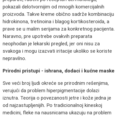
pokazali delotvornijim od mnogih komercijalnih
proizvoda. Takve kreme obično sadrže kombinaciju
hidrokinona, tretinoina i blagog kortikosteroida, a
prave se u malim serijama za konkretnog pacijenta.
Naravno, pre upotrebe ovakvih preparata
neophodan je lekarski pregled, jer oni nisu za
svakoga i mogu izazvati iritacije ukoliko se koriste
nepravilno.
Prirodni pristupi - ishrana, dodaci i kućne maske
Sve veći broj ljudi okreće se prirodnim rešenjima,
verujući da problem hiperpigmentacije dolazi
iznutra. Teorija o povezanosti jetre i kože jedna je
od najzastupljenijih. Po tradicionalnoj kineskoj
medicini, fleke na nausnicama ukazuju na problem