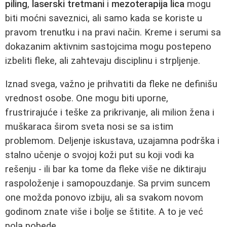
piling
,
laserski tretmani
i
mezoterapija lica
mogu
biti moćni saveznici, ali samo kada se koriste u
pravom trenutku i na pravi način. Kreme i serumi sa
dokazanim aktivnim sastojcima mogu postepeno
izbeliti fleke, ali zahtevaju disciplinu i strpljenje.
Iznad svega, važno je prihvatiti da fleke ne definišu
vrednost osobe. One mogu biti uporne,
frustrirajuće i teške za prikrivanje, ali milion žena i
muškaraca širom sveta nosi se sa istim
problemom. Deljenje iskustava, uzajamna podrška i
stalno učenje o svojoj koži put su koji vodi ka
rešenju - ili bar ka tome da fleke više ne diktiraju
raspoloženje i samopouzdanje. Sa prvim suncem
one možda ponovo izbiju, ali sa svakom novom
godinom znate više i bolje se štitite. A to je već
pola pobede.