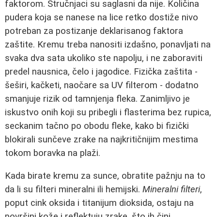
faktorom. Stručnjaci su saglasni da nije. Količina
pudera koja se nanese na lice retko dostiže nivo
potreban za postizanje deklarisanog faktora
zaštite. Kremu treba nanositi izdašno, ponavljati na
svaka dva sata ukoliko ste napolju, i ne zaboraviti
predel nausnica, čelo i jagodice. Fizička zaštita -
šeširi, kačketi, naočare sa UV filterom - dodatno
smanjuje rizik od tamnjenja fleka. Zanimljivo je
iskustvo onih koji su pribegli i flasterima bez rupica,
seckanim tačno po obodu fleke, kako bi fizički
blokirali sunčeve zrake na najkritičnijim mestima
tokom boravka na plaži.
Kada birate kremu za sunce, obratite pažnju na to
da li su filteri mineralni ili hemijski.
Mineralni filteri
,
poput cink oksida i titanijum dioksida, ostaju na
površini kože i reflektuju zrake, što ih čini