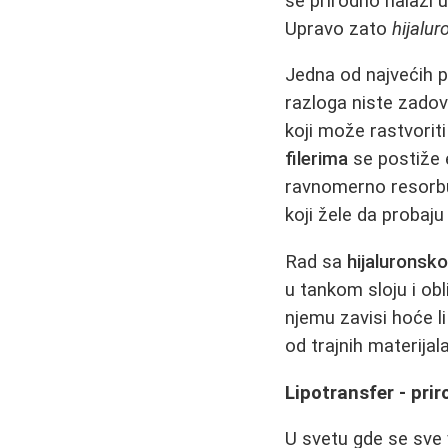
se prirodno nalazi 
Upravo zato
hijaluro
Jedna od najvećih 
razloga niste zadovo
koji može rastvoriti 
filerima
se postiže 
ravnomerno resorbuj
koji žele da probaju
Rad sa
hijaluronsko
u tankom sloju i ob
njemu zavisi hoće li 
od trajnih materijal
Lipotransfer - prir
U svetu gde se sve 