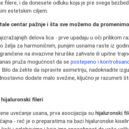
ke filere, i da donesete odluku koja je pre svega bezbed
nim estetskim ciljem.
tale centar pažnje i šta sve možemo da promenim
izražajnijih delova lica - prve upadaju u oči prilikom 
to želja za harmoničnim, punijim usnama raste iz godi
graničene na invazivne hirurške zahvate ili upitne trajn
danas pruža mogućnost da se
postepeno i kontrolisan
 Bilo da želite da ispravite asimetriju, nadoknadite izg
 jednostavno dodate malo svežine, ključno je razumeti š
hijaluronski fileri
ne uvećanje usana, prva asocijacija su
hijaluronski fil
čajna - reč je o preparatima na bazi hijaluronske kisel