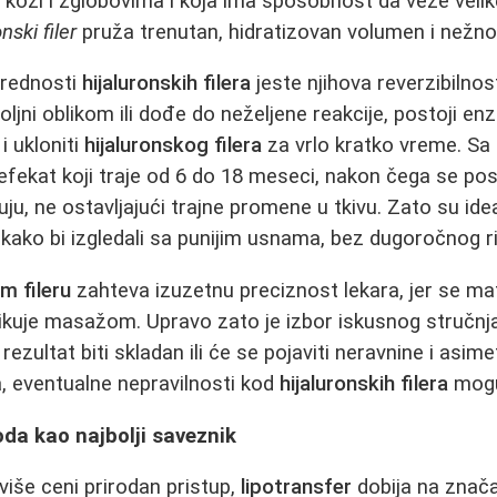
u koži i zglobovima i koja ima sposobnost da veže velik
nski filer
pruža trenutan, hidratizovan volumen i nežno
prednosti
hijaluronskih filera
jeste njihova reverzibilnos
ljni oblikom ili dođe do neželjene reakcije, postoji en
i ukloniti
hijaluronskog filera
za vrlo kratko vreme. Sa
efekat koji traje od 6 do 18 meseci, nakon čega se po
u, ne ostavljajući trajne promene u tkivu. Zato su ide
 kako bi izgledali sa punijim usnama, bez dugoročnog ri
m fileru
zahteva izuzetnu preciznost lekara, jer se mat
likuje masažom. Upravo zato je izbor iskusnog stručnj
rezultat biti skladan ili će se pojaviti neravnine i asimet
a, eventualne nepravilnosti kod
hijaluronskih filera
mogu 
oda kao najbolji saveznik
više ceni prirodan pristup,
lipotransfer
dobija na znača