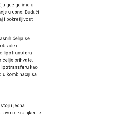
ja gde ga ima u
anje u usne. Budući
j i pokretljivost
asnih ćelija se
 obrade i
je
lipotransfera
ćelije prihvate,
e
lipotransferu
kao
o u kombinaciji sa
toji i jedna
ravo mikroinjkecije