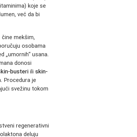
vitaminima) koje se
lumen, već da bi
h čine mekšim,
poručuju osobama
gled „umornih“ usana.
etmana donosi
skin-busteri
ili
skin-
a. Procedura je
ajući svežinu tokom
tveni regenerativni
rolaktona deluju