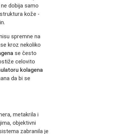
e ne dobija samo
 struktura kože -
in.
a nisu spremne na
 se kroz nekoliko
agena
se često
postiže celovito
ulatoru kolagena
mana da bi se
era, metakrila i
jima, objektivni
sistema zabranila je