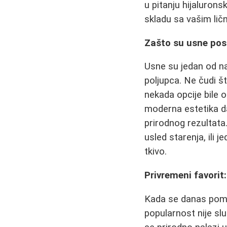
u pitanju hijalurons
skladu sa vašim lič
Zašto su usne pos
Usne su jedan od naj
poljupca. Ne čudi š
nekada opcije bile o
moderna estetika 
prirodnog rezultata.
usled starenja, ili
tkivo.
Privremeni favorit: 
Kada se danas pome
popularnost nije slu