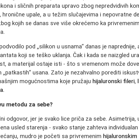
ikona i sličnih preparata upravo zbog nepredvidivih kom
a, hronične upale, a u težim slučajevima i nepovratne 
zbog kojih se danas sve više okrećemo ka privremenim, 
a.
dvodilo pod „silikon u usnama“ danas je naprednije, ali
ntata koji se teško uklanja. Čak i kada se naizgled ura
ost, a materijal ostaje isti - što s vremenom može dove
 „patkastih“ usana. Zato je nezahvalno porediti iskustv
našnjim mogućnostima koje pružaju
hijaluronski fileri
,
na
.
vu metodu za sebe?
ni odgovor, jer je svako lice priča za sebe. Asimetrija
ena usled starenja - svako stanje zahteva individualan 
većanju, mudro je početi sa privremenim
hijaluronskim