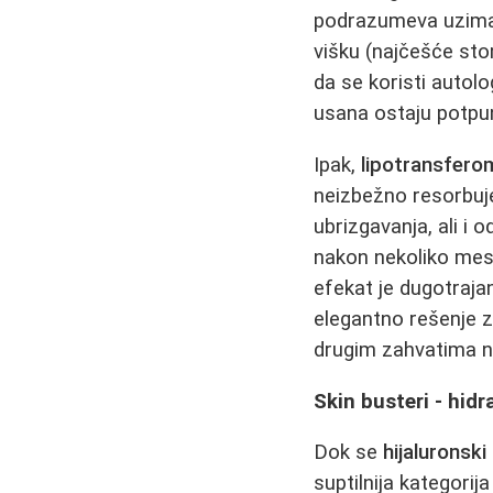
podrazumeva uziman
višku (najčešće sto
da se koristi autolo
usana ostaju potpun
Ipak,
lipotransfero
neizbežno resorbuje
ubrizgavanja, ali i
nakon nekoliko mese
efekat je dugotraja
elegantno rešenje z
drugim zahvatima na
Skin busteri - hidr
Dok se
hijaluronski 
suptilnija kategori