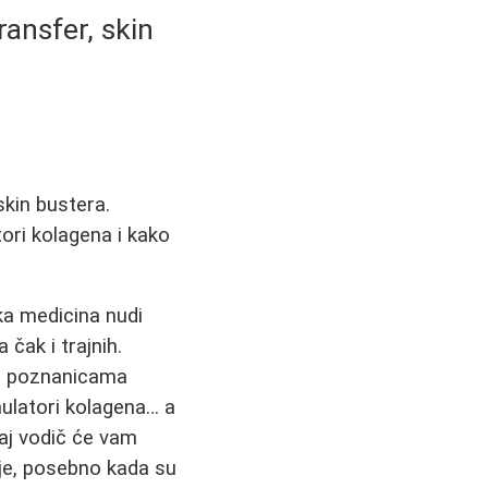
ransfer, skin
skin bustera.
tori kolagena i kako
ska medicina nudi
čak i trajnih.
đu poznanicama
imulatori kolagena… a
vaj vodič će vam
je, posebno kada su