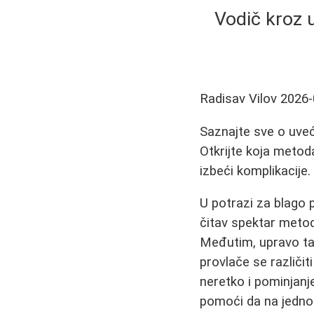
Vodič kroz u
Radisav Vilov
2026-
Saznajte sve o uveća
Otkrijte koja metoda
izbeći komplikacije.
U potrazi za blago p
čitav spektar metoda
Međutim, upravo ta
provlače se različiti
neretko i pominjanje
pomoći da na jedn