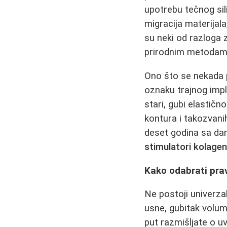
upotrebu tečnog sil
migracija materijal
su neki od razloga 
prirodnim metodam
Ono što se nekada po
oznaku trajnog impla
stari, gubi elastičn
kontura i takozvanih
deset godina sa da
stimulatori kolage
Kako odabrati pra
Ne postoji univerzal
usne, gubitak volum
put razmišljate o u