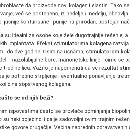
fibroblaste da proizvode novi kolagen i elastin. Tako s
anje, već se postepeno, iz nedelje u nedelju, obnavlja
 jasnije konturisane i punije na prirodan, postojan nač
na
su idealni za osobe koje žele dugotrajnije rešenje, 
tskih implantata. Efekat
stimulatorima kolagena
razvija
ati i do dve godine. Osim na usnama,
stimulatorom kol
edeli - nazolabijalne bore, marionetske linije - čime se 
 trećine lica. Važno je napomenuti da se rezultat
stim
a je potrebno strpljenje i eventualno ponavljanje tret
 količina sopstvenog kolagena.
 zašto se od njih beži?
nim ispovestima često se provlače pominjanja biopolim
o su neki pojedinci i dalje zadovoljni ovim trajnim rešen
etike govore drugačije. Većina naprednih zdravstvenih 