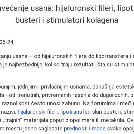
većanje usana: hijaluronski fileri, lipot
busteri i stimulatori kolagena
06-24
nju usana – od hijaluronskih filera do lipotransfera i 
 je najbezbednija, koliko traju rezultati, šta su stimula
unijim, jedrijiim i privlačnijim usnama, današnja estet
 - od trenutnih, privremenih rešenja do dugoročnih, pa 
 raznolikost često unosi zabunu. Na forumima i me
 nazivi:
hijaluronski fileri
,
lipotransfer
, skin busteri, st
 „trajnih“ materijala poput biopolimera ili metakrila. O
om mestu jasno sagledate
prednosti i mane
svake opci