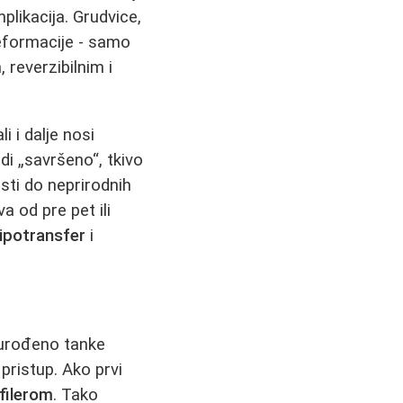
plikacija. Grudvice,
deformacije - samo
reverzibilnim i
 i dalje nosi
di „savršeno“, tkivo
sti do neprirodnih
a od pre pet ili
lipotransfer
i
, urođeno tanke
pristup. Ako prvi
 filerom
. Tako