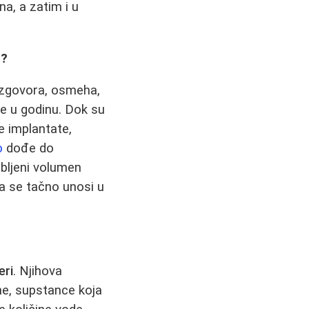
na, a zatim i u
o?
razgovora, osmeha,
ne u godinu. Dok su
e implantate,
o
dođe do
ubljeni volumen
ta se tačno unosi u
eri
. Njihova
ine, supstance koja