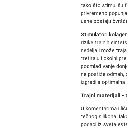
tako što stimulišu 
privremeno popunjav
usne postaju čvršće,
Stimulatori kolage
rizike trajnih sinte
nedelja i može traj
tretiraju i okolni pr
podmlađivanje donje
ne postiže odmah, p
izgradila optimalna
Trajni materijali -
U komentarima i lič
tečnog silikona. Iak
podaci iz sveta est