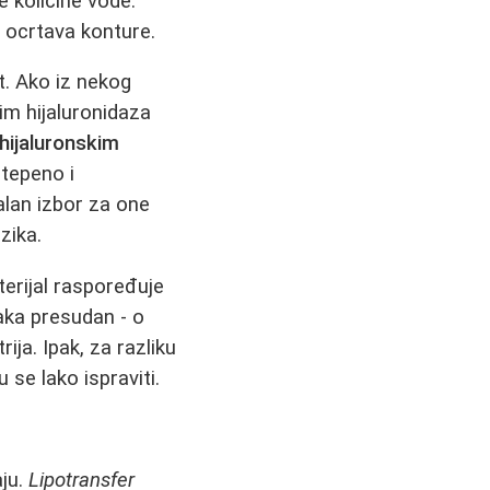
e količine vode.
 ocrtava konture.
t. Ako iz nekog
zim hijaluronidaza
hijaluronskim
stepeno i
alan izbor za one
zika.
erijal raspoređuje
aka presudan - o
rija. Ipak, za razliku
se lako ispraviti.
ju.
Lipotransfer