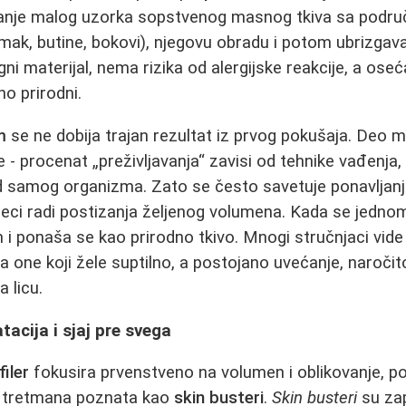
je malog uzorka sopstvenog masnog tkiva sa područ
mak, butine, bokovi), njegovu obradu i potom ubrizgav
gni materijal, nema rizika od alergijske reakcije, a oseća
o prirodni.
m
se ne dobija trajan rezultat iz prvog pokušaja. Deo m
 - procenat „preživljavanja“ zavisi od tehnike vađenja,
 od samog organizma. Zato se često savetuje ponavljan
ci radi postizanja željenog volumena. Kada se jednom 
n i ponaša se kao prirodno tkivo. Mnogi stručnjaci vid
a one koji žele suptilno, a postojano uvećanje, naročit
 licu.
atacija i sjaj pre svega
filer
fokusira prvenstveno na volumen i oblikovanje, pos
ja tretmana poznata kao
skin busteri
.
Skin busteri
su zap