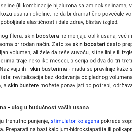
iseline (ili kombinacije hijalurona sa aminokiselinama, 
u kožu usana i okoline, ne da bi dramatično povećale vo
 poboljšale elastičnost i dale zdrav, blistav izgled.
nog filera,
skin boostera
ne menjaju oblik usana, već i
veoma prirodan način. Zato se
skin boosteri
često pre
jan volumen, ali žele da reše suvoću, sitne linije ili iz
terima
traje nekoliko meseci, a serija od dva do tri tr
Nazivaju ih i
skin busterima
- mada se pravilnije kaže
e ista: revitalizacija bez dodavanja očiglednog volumen
a, a
skin bustere
možete ponavljati po potrebi, održav
ena - ulog u budućnost vaših usana
ju trenutno punjenje,
stimulator kolagena
pokreće sops
. Preparati na bazi kalcijum-hidroksiapatita ili polikap