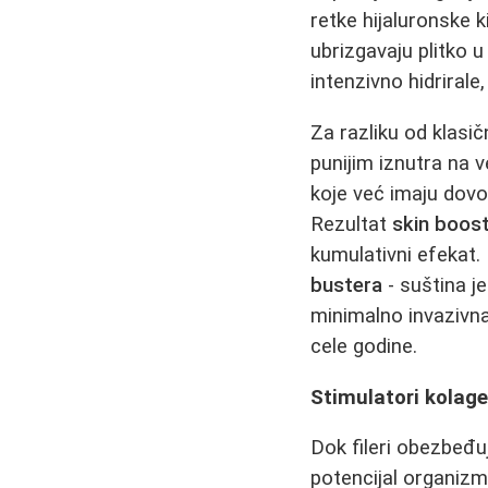
retke hijaluronske k
ubrizgavaju plitko 
intenzivno hidrirale,
Za razliku od klasič
punijim iznutra na 
koje već imaju dovol
Rezultat
skin boos
kumulativni efekat. 
bustera
- suština j
minimalno invazivn
cele godine.
Stimulatori kolag
Dok fileri obezbeđu
potencijal organizma