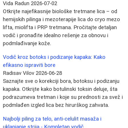
Vida Radun
2026-07-02
Otkrijte najefikasnije biološke tretmane lica – od
hemijskih pilinga i mezoterapije lica do cryo mezo
lifta, miolifta i PRP tretmana. Pročitajte detaljan
vodič i pronađite idealno rešenje za obnovu i
podmlađivanje kože.
Vodič kroz botoks i podizanje kapaka: Kako
efikasno ispraviti bore
Radisav Vilov
2026-06-28
Saznajte sve o korekciji bora, botoksu i podizanju
kapaka. Otkrijte kako botulinski toksin deluje, šta
podrazumeva tretman i koje su prednosti za svež i
podmlađen izgled lica bez hirurškog zahvata.
Najbolji piling za telo, anti-celulit masaža i
uklanjanje strija - Kompletan vodič