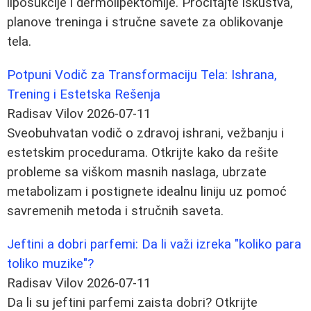
liposukcije i dermolipektomije. Pročitajte iskustva,
planove treninga i stručne savete za oblikovanje
tela.
Potpuni Vodič za Transformaciju Tela: Ishrana,
Trening i Estetska Rešenja
Radisav Vilov
2026-07-11
Sveobuhvatan vodič o zdravoj ishrani, vežbanju i
estetskim procedurama. Otkrijte kako da rešite
probleme sa viškom masnih naslaga, ubrzate
metabolizam i postignete idealnu liniju uz pomoć
savremenih metoda i stručnih saveta.
Jeftini a dobri parfemi: Da li važi izreka "koliko para
toliko muzike"?
Radisav Vilov
2026-07-11
Da li su jeftini parfemi zaista dobri? Otkrijte