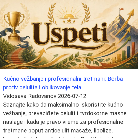
Kućno vežbanje i profesionalni tretmani: Borba
protiv celulita i oblikovanje tela
Vidosava Radovanov
2026-07-12
Saznajte kako da maksimalno iskoristite kućno
vežbanje, prevaziđete celulit i tvrdokorne masne
naslage i kada je pravo vreme za profesionalne
tretmane poput anticelulit masaže, lipolize,