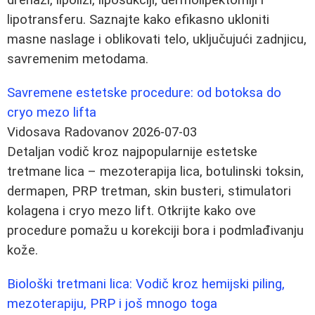
drenaži, lipolizi, liposukciji, dermolipektomiji i
lipotransferu. Saznajte kako efikasno ukloniti
masne naslage i oblikovati telo, uključujući zadnjicu,
savremenim metodama.
Savremene estetske procedure: od botoksa do
cryo mezo lifta
Vidosava Radovanov
2026-07-03
Detaljan vodič kroz najpopularnije estetske
tretmane lica – mezoterapija lica, botulinski toksin,
dermapen, PRP tretman, skin busteri, stimulatori
kolagena i cryo mezo lift. Otkrijte kako ove
procedure pomažu u korekciji bora i podmlađivanju
kože.
Biološki tretmani lica: Vodič kroz hemijski piling,
mezoterapiju, PRP i još mnogo toga