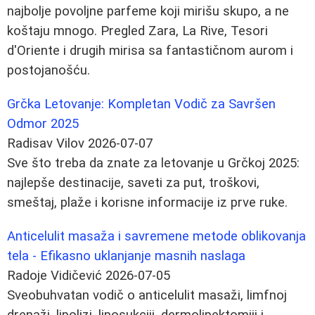
najbolje povoljne parfeme koji mirišu skupo, a ne
koštaju mnogo. Pregled Zara, La Rive, Tesori
d'Oriente i drugih mirisa sa fantastičnom aurom i
postojanošću.
Grčka Letovanje: Kompletan Vodič za Savršen
Odmor 2025
Radisav Vilov
2026-07-07
Sve što treba da znate za letovanje u Grčkoj 2025:
najlepše destinacije, saveti za put, troškovi,
smeštaj, plaže i korisne informacije iz prve ruke.
Anticelulit masaža i savremene metode oblikovanja
tela - Efikasno uklanjanje masnih naslaga
Radoje Vidičević
2026-07-05
Sveobuhvatan vodič o anticelulit masaži, limfnoj