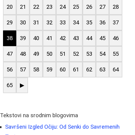
20
21
22
23
24
25
26
27
28
29
30
31
32
33
34
35
36
37
38
39
40
41
42
43
44
45
46
47
48
49
50
51
52
53
54
55
56
57
58
59
60
61
62
63
64
65
▶
Tekstovi na srodnim blogovima
Savršeni Izgled Očiju: Od Senki do Savremenih