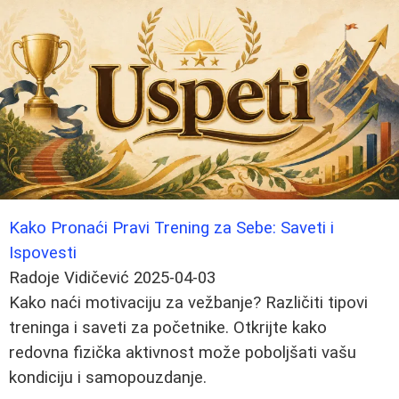
Kako Pronaći Pravi Trening za Sebe: Saveti i
Ispovesti
Radoje Vidičević
2025-04-03
Kako naći motivaciju za vežbanje? Različiti tipovi
treninga i saveti za početnike. Otkrijte kako
redovna fizička aktivnost može poboljšati vašu
kondiciju i samopouzdanje.