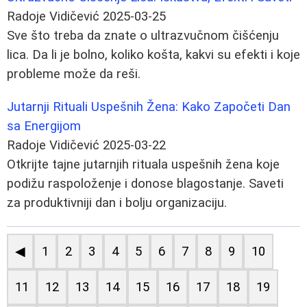
Radoje Vidičević
2025-03-25
Sve što treba da znate o ultrazvučnom čišćenju
lica. Da li je bolno, koliko košta, kakvi su efekti i koje
probleme može da reši.
Jutarnji Rituali Uspešnih Žena: Kako Započeti Dan
sa Energijom
Radoje Vidičević
2025-03-22
Otkrijte tajne jutarnjih rituala uspešnih žena koje
podižu raspoloženje i donose blagostanje. Saveti
za produktivniji dan i bolju organizaciju.
◀
1
2
3
4
5
6
7
8
9
10
11
12
13
14
15
16
17
18
19