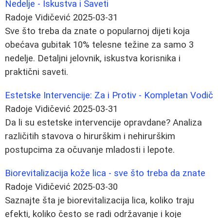
Nedelje - Iskustva i Saveti
Radoje Vidičević
2025-03-31
Sve što treba da znate o popularnoj dijeti koja
obećava gubitak 10% telesne težine za samo 3
nedelje. Detaljni jelovnik, iskustva korisnika i
praktični saveti.
Estetske Intervencije: Za i Protiv - Kompletan Vodič
Radoje Vidičević
2025-03-31
Da li su estetske intervencije opravdane? Analiza
različitih stavova o hirurškim i nehirurškim
postupcima za očuvanje mladosti i lepote.
Biorevitalizacija kože lica - sve što treba da znate
Radoje Vidičević
2025-03-30
Saznajte šta je biorevitalizacija lica, koliko traju
efekti, koliko često se radi održavanje i koje