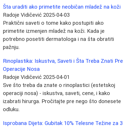
Šta uraditi ako primetite neobičan mladež na koži
Radoje Vidičević
2025-04-03
Praktični saveti o tome kako postupiti ako
primetite izmenjen mladež na koži. Kada je
potrebno posetiti dermatologa i na šta obratiti
pažnju.
Rinoplastika: Iskustva, Saveti i Šta Treba Znati Pre
Operacije Nosa
Radoje Vidičević
2025-04-01
Sve što treba da znate o rinoplastici (estetskoj
operaciji nosa) - iskustva, saveti, cene, i kako
izabrati hirurga. Pročitajte pre nego što donesete
odluku.
Isprobana Dijeta: Gubitak 10% Telesne Težine za 3