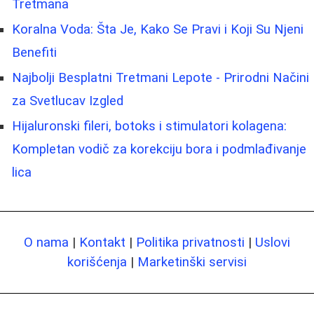
Tretmana
Koralna Voda: Šta Je, Kako Se Pravi i Koji Su Njeni
Benefiti
Najbolji Besplatni Tretmani Lepote - Prirodni Načini
za Svetlucav Izgled
Hijaluronski fileri, botoks i stimulatori kolagena:
Kompletan vodič za korekciju bora i podmlađivanje
lica
O nama
|
Kontakt
|
Politika privatnosti
|
Uslovi
korišćenja
|
Marketinški servisi