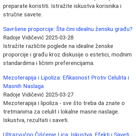
preparate koristiti. Istražite iskustva korisnika i
stručne savete.
Savršene proporcije: Šta čini idealnu žensku građu?
Radoje Vidičević
2025-03-28
Istražite različite poglede na idealne ženske
proporcije i građu kroz diskusije o estetici, modnim
standardima i ličnim preferencijama.
Mezoterapija i Lipoliza: Efikasnost Protiv Celulita i
Masnih Naslaga
Radoje Vidičević
2025-03-27
Mezoterapija i lipoliza - sve što treba da znate o
tretmanima za celulit i lokalne masne naslage.
Iskustva, rezultati i saveti.
Ultrazvučno Čišćenje Lica: Iskustva, Efekti i Saveti