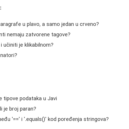
:
paragrafe u plavo, a samo jedan u crveno?
ti nemaju zatvorene tagove?
i učiniti je klikabilnom?
natori?
e tipove podataka u Javi
li je broj paran?
među '==' i '.equals()' kod poređenja stringova?