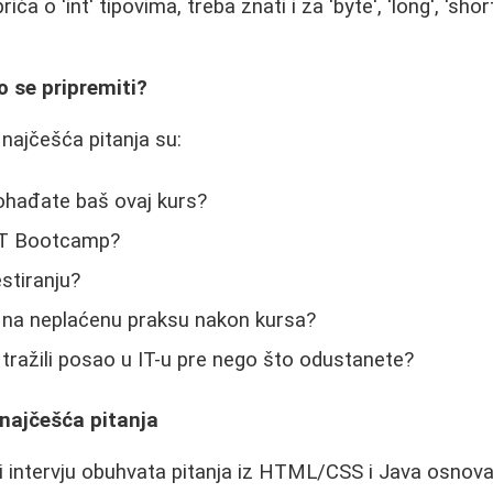
riča o 'int' tipovima, treba znati i za 'byte', 'long', 'short
ko se pripremiti?
 najčešća pitanja su:
ohađate baš ovaj kurs?
 IT Bootcamp?
stiranju?
ali na neplaćenu praksu nakon kursa?
 tražili posao u IT-u pre nego što odustanete?
 najčešća pitanja
i intervju obuhvata pitanja iz HTML/CSS i Java osnova