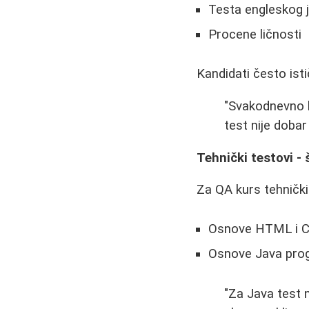
Testa engleskog 
Procene ličnosti
Kandidati često ist
"Svakodnevno k
test nije doba
Tehnički testovi - 
Za QA kurs tehnički
Osnove HTML i 
Osnove Java pro
"Za Java test n