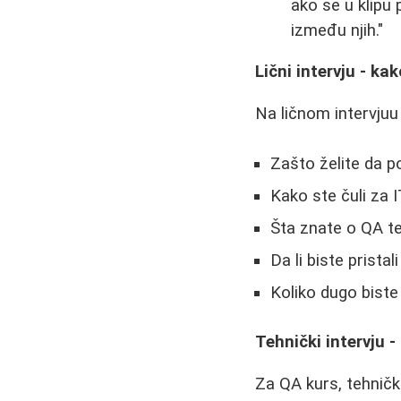
ako se u klipu p
između njih."
Lični intervju - ka
Na ličnom intervjuu
Zašto želite da p
Kako ste čuli za
Šta znate o QA te
Da li biste prist
Koliko dugo biste
Tehnički intervju -
Za QA kurs, tehničk