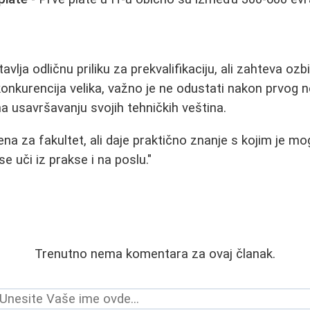
lja odličnu priliku za prekvalifikaciju, ali zahteva ozbi
 konkurencija velika, važno je ne odustati nakon prvog 
na usavršavanju svojih tehničkih veština.
na za fakultet, ali daje praktično znanje s kojim je m
e uči iz prakse i na poslu."
Trenutno nema komentara za ovaj članak.