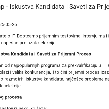
 - Iskustva Kandidata i Saveti za Pri
25-05-26
ate o IT Bootcamp prijemnim testovima, intervjuima i
a uspešno prolazak selekcije.
stva Kandidata i Saveti za Prijemni Proces
 od najpopularnijih programa za prekvalifikaciju u IT s
olazi i velika konkurencija, što čini prijemni proces i
o razmotriti iskustva kandidata, najčešće probleme n
 selekcije.
og procesa
astoji iz nekoliko faza: