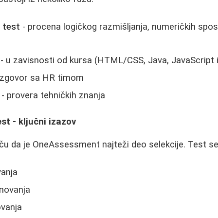
 test
- procena logičkog razmišljanja, numeričkih spos
- u zavisnosti od kursa (HTML/CSS, Java, JavaScript 
azgovor sa HR timom
- provera tehničkih znanja
t - ključni izazov
iču da je OneAssessment najteži deo selekcije. Test se 
anja
novanja
vanja