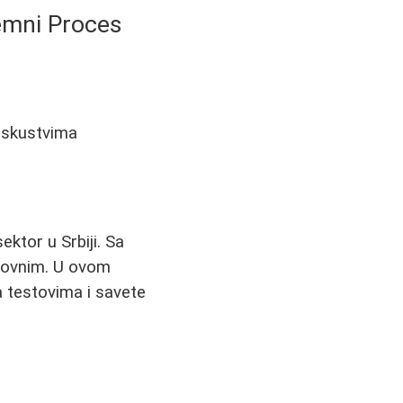
jemni Proces
 iskustvima
ektor u Srbiji. Sa
zazovnim. U ovom
a testovima i savete