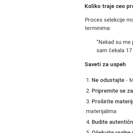
Koliko traje ceo pr
Proces selekcije mo
terminima:
"Nekad su me po
sam čekala 17 
Saveti za uspeh
Ne odustajte
- M
Pripremite se 
Proširite materij
materijalima
Budite autentični
Očekujte realne 