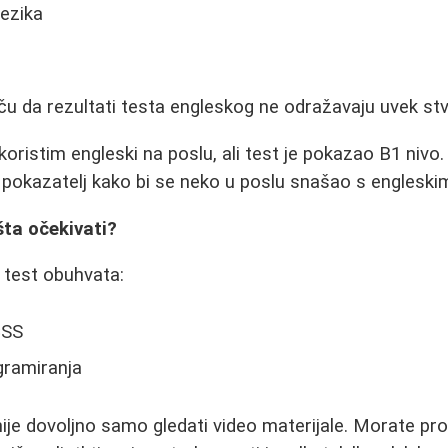
jezika
iču da rezultati testa engleskog ne odražavaju uvek st
oristim engleski na poslu, ali test je pokazao B1 nivo.
r pokazatelj kako bi se neko u poslu snašao s engleskim
šta očekivati?
 test obuhvata:
CSS
gramiranja
ije dovoljno samo gledati video materijale. Morate proš