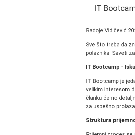
IT Bootcamp
Radoje Vidičević
20
Sve što treba da zn
polaznika. Saveti z
IT Bootcamp - Isku
IT Bootcamp je jedan
velikim interesom d
članku ćemo detaljn
za uspešno prolazak
Struktura prijemn
Prijemni proces se s