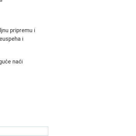
ljnu pripremu i
neuspeha i
oguće naći