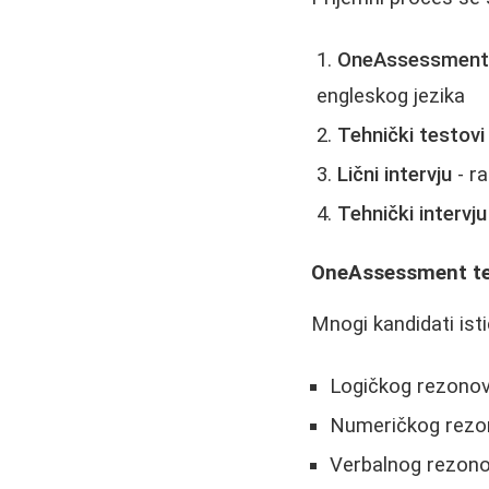
OneAssessment
engleskog jezika
Tehnički testovi
Lični intervju
- r
Tehnički intervju
OneAssessment tes
Mnogi kandidati ist
Logičkog rezonov
Numeričkog rezo
Verbalnog rezono