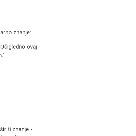
varno znanje:
 Očigledno ovaj
."
iriti znanje -