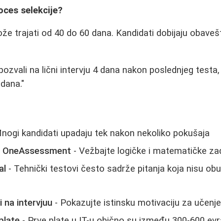
oces selekcije?
že trajati od 40 do 60 dana. Kandidati dobijaju obavešt
zvali na lični intervju 4 dana nakon poslednjeg testa,
dana."
nogi kandidati upadaju tek nakon nekoliko pokušaja
za OneAssessment
- Vežbajte logičke i matematičke za
al
- Tehnički testovi često sadrže pitanja koja nisu o
 na intervjuu
- Pokazujte istinsku motivaciju za učenj
plate
- Prve plate u IT-u obično su između 300-600 evr