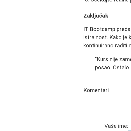
Zaključak
IT Bootcamp predstav
istrajnost. Kako je
kontinuirano raditi 
"Kurs nije zame
posao. Ostalo s
Komentari
Vaše ime: