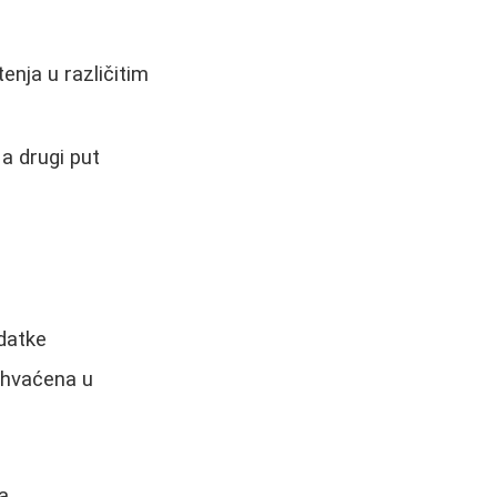
enja u različitim
 a drugi put
datke
buhvaćena u
e
a