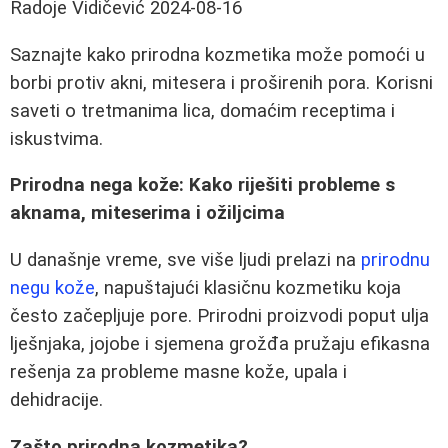
Radoje Vidičević
2024-08-16
Saznajte kako prirodna kozmetika može pomoći u
borbi protiv akni, mitesera i proširenih pora. Korisni
saveti o tretmanima lica, domaćim receptima i
iskustvima.
Prirodna nega kože: Kako riješiti probleme s
aknama, miteserima i ožiljcima
U današnje vreme, sve više ljudi prelazi na
prirodnu
negu kože
, napuštajući klasičnu kozmetiku koja
često začepljuje pore. Prirodni proizvodi poput ulja
lješnjaka, jojobe i sjemena grožđa pružaju efikasna
rešenja za probleme masne kože, upala i
dehidracije.
Zašto prirodna kozmetika?