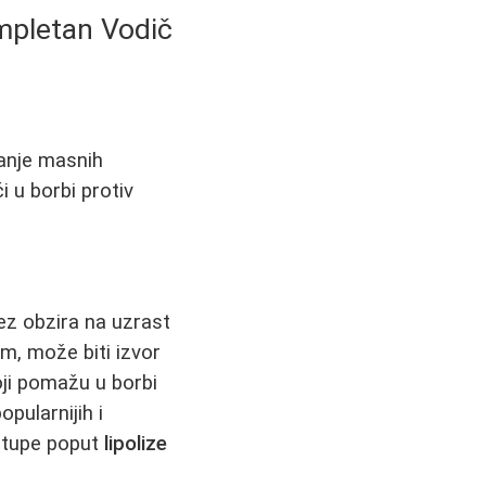
ompletan Vodič
anje masnih
i u borbi protiv
bez obzira na uzrast
m, može biti izvor
oji pomažu u borbi
pularnijih i
stupe poput
lipolize