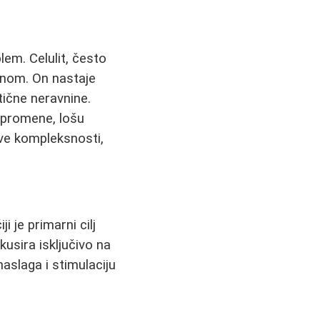
em. Celulit, često
nom. On nastaje
tične neravnine.
e promene, lošu
ove kompleksnosti,
i je primarni cilj
usira isključivo na
naslaga i stimulaciju