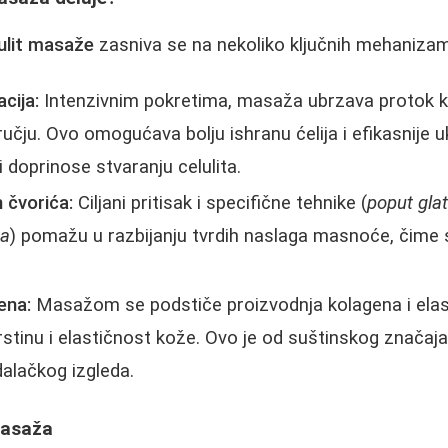
lulit masaže
zasniva se na nekoliko ključnih mehaniza
cija:
Intenzivnim pokretima, masaža ubrzava protok krv
ju. Ovo omogućava bolju ishranu ćelija i efikasnije uk
i doprinose stvaranju celulita.
 čvorića:
Ciljani pritisak i specifične tehnike (
poput glat
ta
) pomažu u razbijanju tvrdih naslaga masnoće, čime 
ena:
Masažom se podstiče proizvodnja kolagena i elast
stinu i elastičnost kože. Ovo je od suštinskog značaja
alačkog izgleda.
masaža