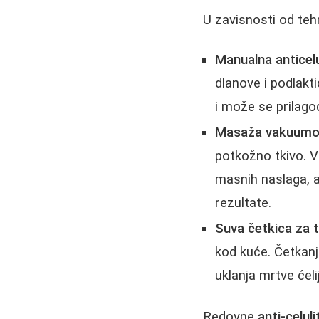
U zavisnosti od tehn
Manualna anticel
dlanove i podlakti
i može se prilago
Masaža vakuum
potkožno tkivo. V
masnih naslaga, 
rezultate.
Suva četkica za 
kod kuće. Četkanj
uklanja mrtve ćeli
Redovne
anti-celul