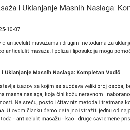
asaža i Uklanjanje Masnih Naslaga: K
25-10-07
 o anticelulit masažama i drugim metodama za uklanj
ko anticelulit masaža, lipoliza i liposukcija mogu pomoć
a i Uklanjanje Masnih Naslaga: Kompletan Vodič
dstavlja izazov sa kojim se suočava veliki broj osoba, 
orna masna naslaga, koja čini kožu neravnom i naborano
rnosti. Na sreću, postoji čitav niz metoda i tretmana k
a. U ovom članku ćemo detaljno istražiti jednu od najpo
etoda -
anticelulit masažu
- kao i druge savremene pri