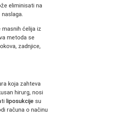
že eliminisati na
 naslaga.
masnih ćelija iz
 Ova metoda se
bokova, zadnjice,
ura koja zahteva
usan hirurg, nosi
ati
liposukcije
su
odi računa o načinu