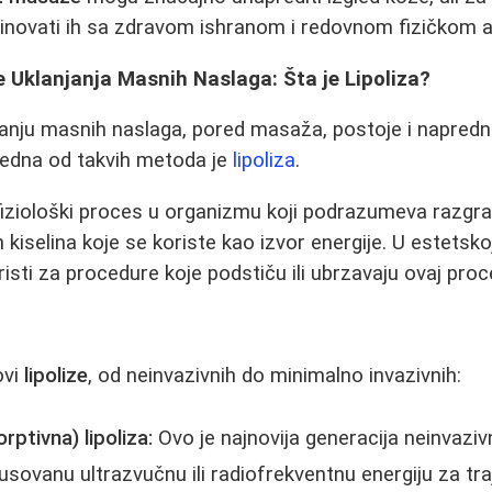
novati ih sa zdravom ishranom i redovnom fizičkom a
Uklanjanja Masnih Naslaga: Šta je Lipoliza?
janju masnih naslaga, pored masaža, postoje i naprednij
Jedna od takvih metoda je
lipoliza
.
 fiziološki proces u organizmu koji podrazumeva razgrad
kiselina koje se koriste kao izvor energije. U estetsko
isti za procedure koje podstiču ili ubrzavaju ovaj proc
ovi
lipolize
, od neinvazivnih do minimalno invazivnih:
ptivna) lipoliza:
Ovo je najnovija generacija neinvaziv
kusovanu ultrazvučnu ili radiofrekventnu energiju za tr