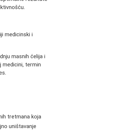
ktivnošću.
i medicinski i
nju masnih ćelija i
j medicini, termin
es.
nih tretmana koja
ajno uništavanje