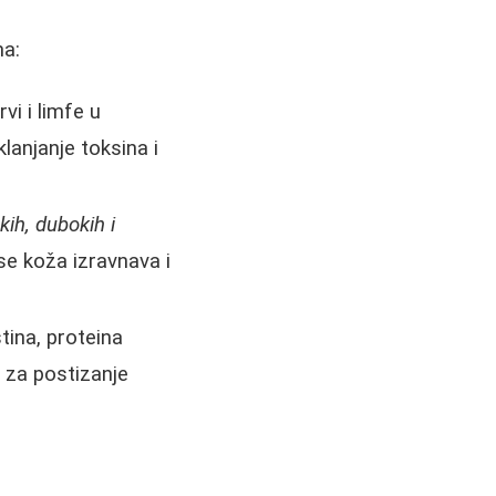
ma:
i i limfe u
lanjanje toksina i
kih, dubokih i
se koža izravnava i
ina, proteina
 za postizanje