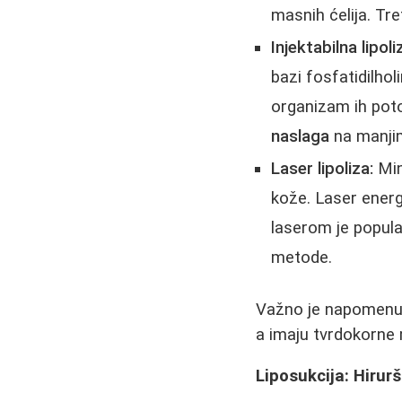
masnih ćelija. Tr
Injektabilna lipoli
bazi fosfatidilho
organizam ih pot
naslaga
na manjim
Laser lipoliza:
Min
kože. Laser ener
laserom je popula
metode.
Važno je napomenut
a imaju tvrdokorne 
Liposukcija: Hirur