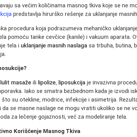
avaju sa većim količinama masnog tkiva koje se ne mo
kcija
predstavlja hirurško rešenje za uklanjanje masnih
ška procedura koja podrazumeva mehaničko uklanjanje 
tela pomoću tanke cevčice (kanile) i vakuum aparata.
je tela i
uklanjanje masnih naslaga
sa trbuha, butina, 
ja.
iposukcije?
elulit masaže
ili
lipolize
,
liposukcija
je invazivna proced
 oporavka. Iako se smatra bezbednom kada je izvodi isk
što su otekline, modrice, infekcije i asimetrija. Rezult
ači da se masne naslage ne mogu vratiti ukoliko se ne v
toda za lečenje gojaznosti, već za modeliranje tela.
ativno Korišćenje Masnog Tkiva