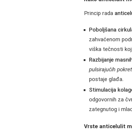
Princip rada
antice
Poboljšana cirkula
zahvaćenom područ
viška tečnosti koj
Razbijanje masnih
pulsirajućih pokre
postaje glađa.
Stimulacija kolag
odgovornih za čvr
zategnutog i mlad
Vrste anticelulit 