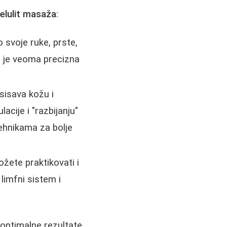
celulit masaža
:
 svoje ruke, prste,
ka je veoma precizna
sisava kožu i
cije i "razbijanju"
ehnikama za bolje
žete praktikovati i
limfni sistem i
 optimalne rezultate