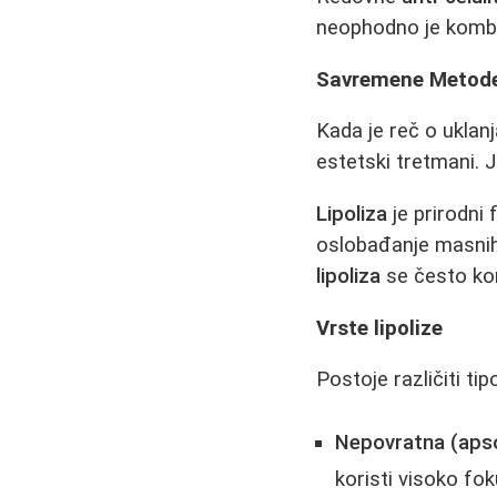
neophodno je kombi
Savremene Metode 
Kada je reč o uklan
estetski tretmani. 
Lipoliza
je prirodni
oslobađanje masnih 
lipoliza
se često kor
Vrste lipolize
Postoje različiti tip
Nepovratna (apsor
koristi visoko fo