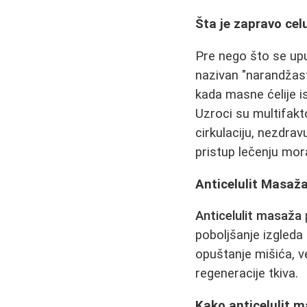
Šta je zapravo celu
Pre nego što se upu
nazivan "narandžas
kada masne ćelije i
Uzroci su multifakt
cirkulaciju, nezdra
pristup lečenju mor
Anticelulit Masaža
Anticelulit masaža
poboljšanje izgleda
opuštanje mišića, ve
regeneracije tkiva.
Kako anticelulit m