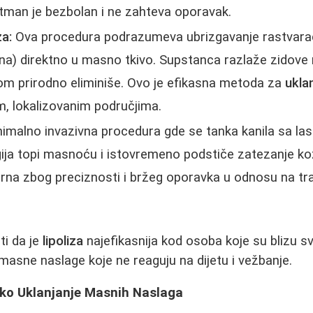
etman je bezbolan i ne zahteva oporavak.
za:
Ova procedura podrazumeva ubrizgavanje rastvarač
lina) direktno u masno tkivo. Supstanca razlaže zidove 
om prirodno eliminiše. Ovo je efikasna metoda za
ukla
, lokalizovanim područjima.
imalno invazivna procedura gde se tanka kanila sa la
gija topi masnoću i istovremeno podstiče zatezanje k
rna zbog preciznosti i bržeg oporavka u odnosu na tra
i da je
lipoliza
najefikasnija kod osoba koje su blizu sv
masne naslage koje ne reaguju na dijetu i vežbanje.
ško Uklanjanje Masnih Naslaga