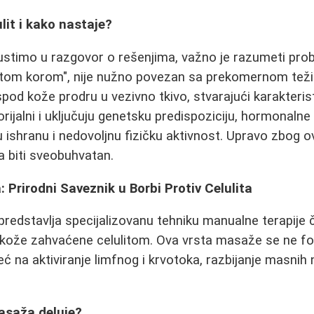
lit i kako nastaje?
stimo u razgovor o rešenjima, važno je razumeti probl
tom korom", nije nužno povezan sa prekomernom teži
spod kože prodru u vezivno tkivo, stvarajući karakteris
orijalni i uključuju genetsku predispoziciju, hormonaln
vu ishranu i nedovoljnu fizičku aktivnost. Upravo zbog 
a biti sveobuhvatan.
: Prirodni Saveznik u Borbi Protiv Celulita
predstavlja specijalizovanu tehniku manualne terapije čij
 kože zahvaćene celulitom. Ova vrsta masaže se ne fok
ć na aktiviranje limfnog i krvotoka, razbijanje masnih 
asaža deluje?