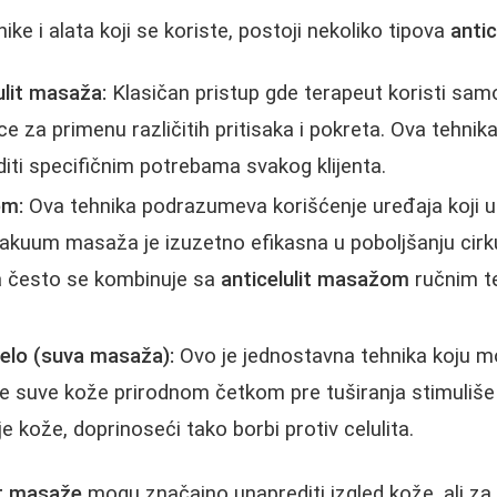
ike i alata koji se koriste, postoji nekoliko tipova
anti
ulit masaža:
Klasičan pristup gde terapeut koristi samo
ce za primenu različitih pritisaka i pokreta. Ova tehni
diti specifičnim potrebama svakog klijenta.
om:
Ova tehnika podrazumeva korišćenje uređaja koji u
akuum masaža je izuzetno efikasna u poboljšanju cirkula
a često se kombinuje sa
anticelulit masažom
ručnim t
telo (suva masaža):
Ovo je jednostavna tehnika koju mo
e suve kože prirodnom četkom pre tuširanja stimuliše 
je kože, doprinoseći tako borbi protiv celulita.
it masaže
mogu značajno unaprediti izgled kože, ali za