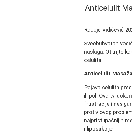
Anticelulit M
Radoje Vidičević
20
Sveobuhvatan vodič
naslaga. Otkrijte ka
celulita.
Anticelulit Masaž
Pojava celulita pre
ili pol. Ova tvrdok
frustracije i nesigu
protiv ovog problem
najpristupačnijih m
i
liposukcije
.