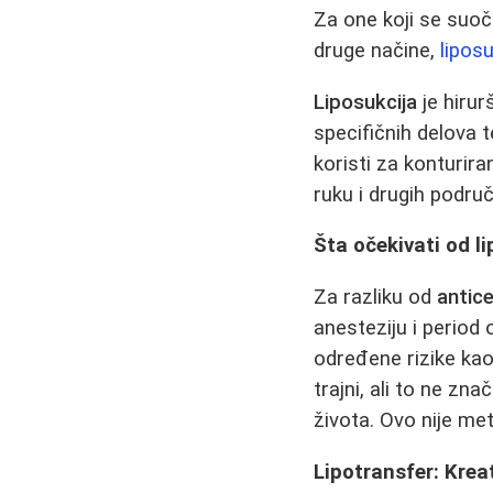
Za one koji se suoč
druge načine,
liposu
Liposukcija
je hirur
specifičnih delova 
koristi za konturiran
ruku i drugih područ
Šta očekivati od l
Za razliku od
antic
anesteziju i period
određene rizike kao 
trajni, ali to ne zn
života. Ovo nije me
Lipotransfer: Kre