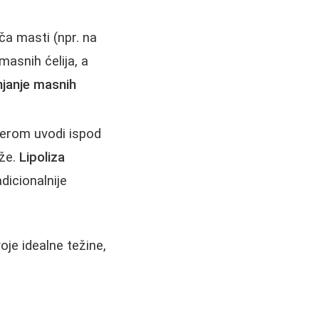
a masti (npr. na
masnih ćelija, a
njanje masnih
serom uvodi ispod
ože.
Lipoliza
dicionalnije
oje idealne težine,