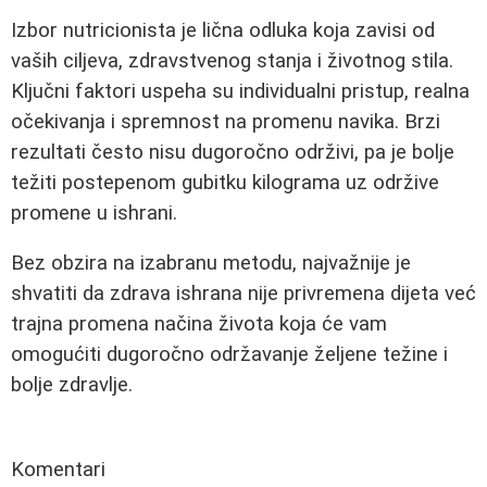
Izbor nutricionista je lična odluka koja zavisi od
vaših ciljeva, zdravstvenog stanja i životnog stila.
Ključni faktori uspeha su individualni pristup, realna
očekivanja i spremnost na promenu navika. Brzi
rezultati često nisu dugoročno održivi, pa je bolje
težiti postepenom gubitku kilograma uz održive
promene u ishrani.
Bez obzira na izabranu metodu, najvažnije je
shvatiti da zdrava ishrana nije privremena dijeta već
trajna promena načina života koja će vam
omogućiti dugoročno održavanje željene težine i
bolje zdravlje.
Komentari