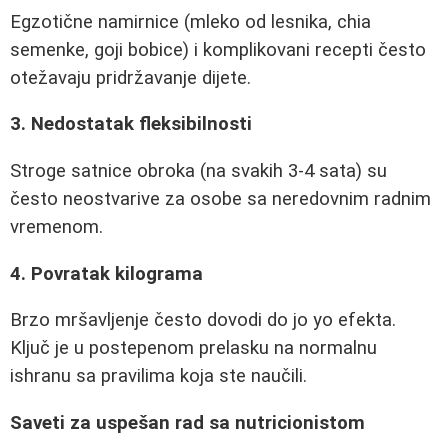
Egzotične namirnice (mleko od lesnika, chia
semenke, goji bobice) i komplikovani recepti često
otežavaju pridržavanje dijete.
3. Nedostatak fleksibilnosti
Stroge satnice obroka (na svakih 3-4 sata) su
često neostvarive za osobe sa neredovnim radnim
vremenom.
4. Povratak kilograma
Brzo mršavljenje često dovodi do jo yo efekta.
Ključ je u postepenom prelasku na normalnu
ishranu sa pravilima koja ste naučili.
Saveti za uspešan rad sa nutricionistom