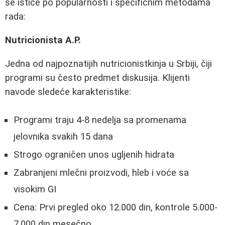
se ističe po popularnosti i specifičnim metodama
rada:
Nutricionista A.P.
Jedna od najpoznatijih nutricionistkinja u Srbiji, čiji
programi su često predmet diskusija. Klijenti
navode sledeće karakteristike:
Programi traju 4-8 nedelja sa promenama
jelovnika svakih 15 dana
Strogo ograničen unos ugljenih hidrata
Zabranjeni mlečni proizvodi, hleb i voće sa
visokim GI
Cena: Prvi pregled oko 12.000 din, kontrole 5.000-
7.000 din mesečno