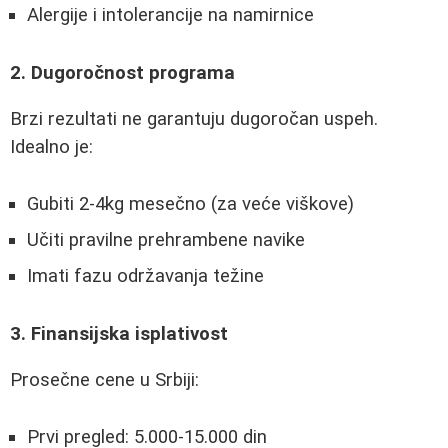
Alergije i intolerancije na namirnice
2. Dugoročnost programa
Brzi rezultati ne garantuju dugoročan uspeh.
Idealno je:
Gubiti 2-4kg mesečno (za veće viškove)
Učiti pravilne prehrambene navike
Imati fazu održavanja težine
3. Finansijska isplativost
Prosečne cene u Srbiji:
Prvi pregled: 5.000-15.000 din