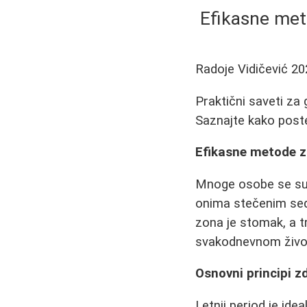
Efikasne met
Radoje Vidičević
20
Praktični saveti za
Saznajte kako poste
Efikasne metode z
Mnoge osobe se suo
onima stečenim sede
zona je stomak, a tr
svakodnevnom živo
Osnovni principi z
Letnji period je id