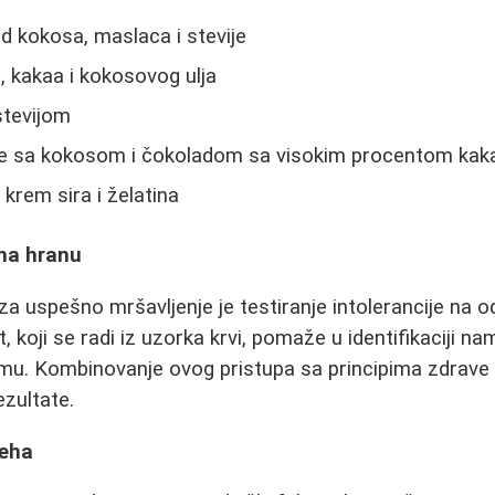
od kokosa, maslaca i stevije
a, kakaa i kokosovog ulja
stevijom
e sa kokosom i čokoladom sa visokim procentom kak
krem sira i želatina
 na hranu
za uspešno mršavljenje je testiranje intolerancije na 
t, koji se radi iz uzorka krvi, pomaže u identifikaciji na
mu. Kombinovanje ovog pristupa sa principima zdrave
zultate.
peha