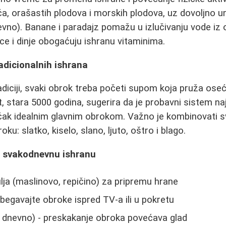
a, orašastih plodova i morskih plodova, uz dovoljno u
nevno). Banane i paradajz pomažu u izlučivanju vode iz
lice i dinje obogaćuju ishranu vitaminima.
radicionalnih ishrana
diciji, svaki obrok treba početi supom koja pruža oseća
 stara 5000 godina, sugerira da je probavni sistem naj
 ručak idealnim glavnim obrokom. Važno je kombinovati 
u: slatko, kiselo, slano, ljuto, oštro i blago.
za svakodnevnu ishranu
ulja (maslinovo, repičino) za pripremu hrane
zbegavajte obroke ispred TV-a ili u pokretu
3 dnevno) - preskakanje obroka povećava glad