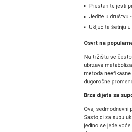
Prestanite jesti 
Jedite u društvu -
Uključite šetnju 
Osvrt na popularn
Na tržištu se često
ubrzava metabolizam
metoda neefikasne i
dugoročne promene 
Brza dijeta sa su
Ovaj sedmodnevni p
Sastojci za supu ukl
jedino se jede voće