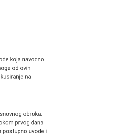
 vode koja navodno
noge od ovih
okusiranje na
osnovnog obroka.
. Tokom prvog dana
se postupno uvode i