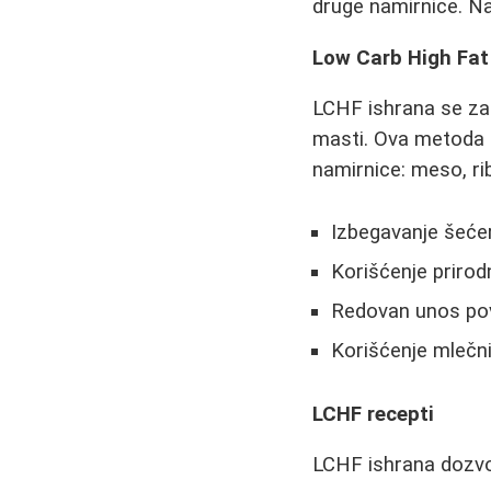
druge namirnice. N
Low Carb High Fat
LCHF ishrana se za
masti. Ova metoda i
namirnice: meso, rib
Izbegavanje šećera
Korišćenje prirod
Redovan unos po
Korišćenje mlečn
LCHF recepti
LCHF ishrana dozvo