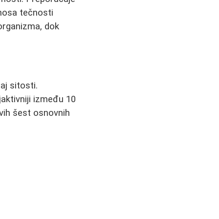
nosa tečnosti
 organizma, dok
j sitosti.
aktivniji između 10
svih šest osnovnih