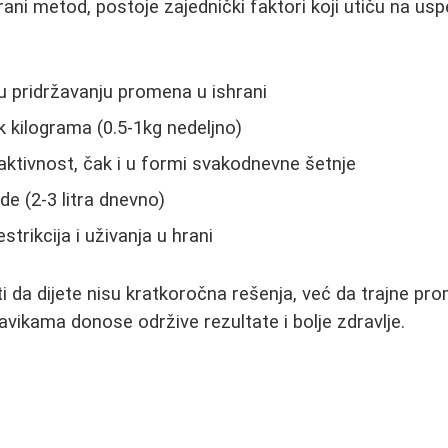
ani metod, postoje zajednički faktori koji utiču na usp
a u pridržavanju promena u ishrani
 kilograma (0.5-1kg nedeljno)
aktivnost, čak i u formi svakodnevne šetnje
e (2-3 litra dnevno)
trikcija i uživanja u hrani
iti da dijete nisu kratkoročna rešenja, već da trajne p
avikama donose održive rezultate i bolje zdravlje.