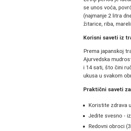
se unos voća, povrć
(najmanje 2 litra d
žitarice, riba, mare
Korisni saveti iz t
Prema japanskoj tra
Ajurvedska mudrost,
i 14 sati, što čini
ukusa u svakom obrok
Praktični saveti 
Koristite zdrava 
Jedite svesno - i
Redovni obroci (