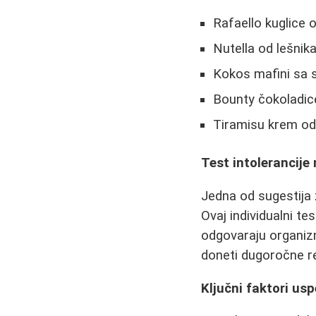
Rafaello kuglice 
Nutella od lešnik
Kokos mafini sa 
Bounty čokoladic
Tiramisu krem od 
Test intolerancije
Jedna od sugestija 
Ovaj individualni tes
odgovaraju organiz
doneti dugoročne re
Ključni faktori us