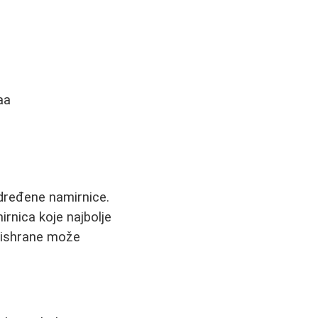
aa
određene namirnice.
mirnica koje najbolje
 ishrane može