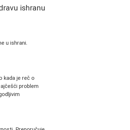
dravu ishranu
e u ishrani.
 kada je reč o
Najčešći problem
godljivim
vnosti. Preporučuje