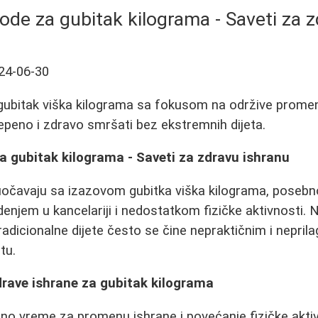
ode za gubitak kilograma - Saveti za z
24-06-30
 gubitak viška kilograma sa fokusom na održive promen
peno i zdravo smršati bez ekstremnih dijeta.
a gubitak kilograma - Saveti za zdravu ishranu
čavaju sa izazovom gubitka viška kilograma, posebno
njem u kancelariji i nedostatkom fizičke aktivnosti. 
adicionalne dijete često se čine nepraktičnim i neprila
tu.
drave ishrane za gubitak kilograma
ealno vreme za promenu ishrane i povećanje fizičke akti