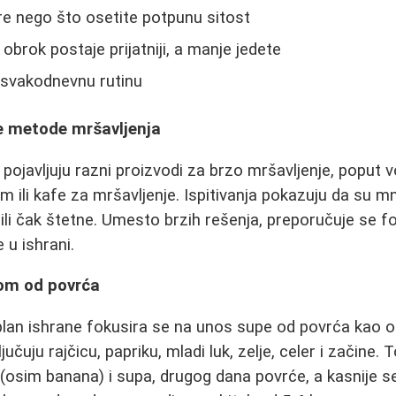
pre nego što osetite potpunu sitost
 obrok postaje prijatniji, a manje jedete
u svakodnevnu rutinu
e metode mršavljenja
 pojavljuju razni proizvodi za brzo mršavljenje, poput
 ili kafe za mršavljenje. Ispitivanja pokazuju da su m
li čak štetne. Umesto brzih rešenja, preporučuje se f
u ishrani.
pom od povrća
lan ishrane fokusira se na unos supe od povrća kao 
jučuju rajčicu, papriku, mladi luk, zelje, celer i začine
 (osim banana) i supa, drugog dana povrće, a kasnije 