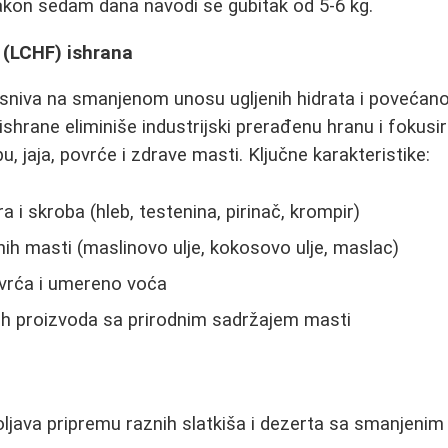
akon sedam dana navodi se gubitak od 5-6 kg.
 (LCHF) ishrana
sniva na smanjenom unosu ugljenih hidrata i povećan
shrane eliminiše industrijski prerađenu hranu i fokusi
u, jaja, povrće i zdrave masti. Ključne karakteristike:
 i skroba (hleb, testenina, pirinač, krompir)
nih masti (maslinovo ulje, kokosovo ulje, maslac)
vrća i umereno voća
ih proizvoda sa prirodnim sadržajem masti
ljava pripremu raznih slatkiša i dezerta sa smanjenim