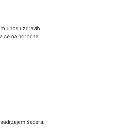
om unosu zdravih
ra se na prirodne
 sadržajem šećera: