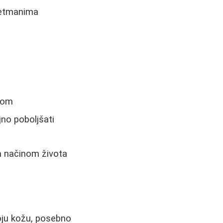
tretmanima
arom
jno poboljšati
m načinom života
svoju kožu, posebno