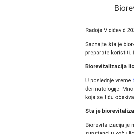
Biore
Radoje Vidičević
20
Saznajte šta je biore
preparate koristiti.
Biorevitalizacija 
U poslednje vreme
dermatologije. Mnoge
koja se tiču očekiva
Šta je biorevitaliza
Biorevitalizacija je
supstanci u kožu li