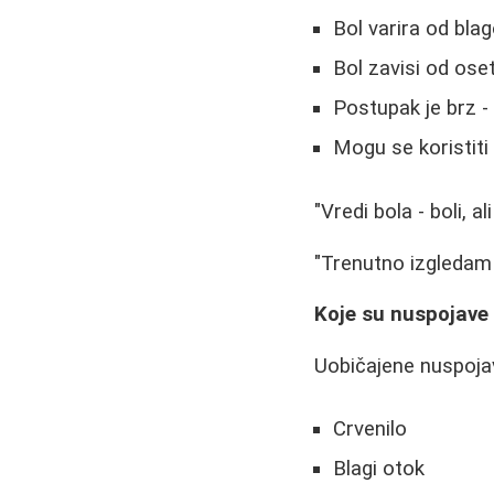
Bol varira od bl
Bol zavisi od oset
Postupak je brz -
Mogu se koristiti 
"Vredi bola - boli, al
"Trenutno izgledam k
Koje su nuspojave 
Uobičajene nuspojav
Crvenilo
Blagi otok