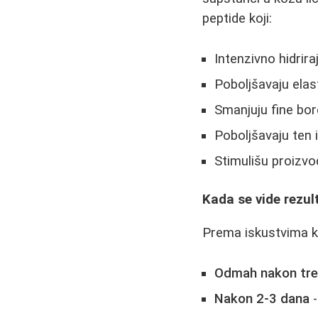
peptide koji:
Intenzivno hidrira
Poboljšavaju elas
Smanjuju fine bor
Poboljšavaju ten 
Stimulišu proizvo
Kada se vide rezult
Prema iskustvima kor
Odmah nakon tr
Nakon 2-3 dana
-