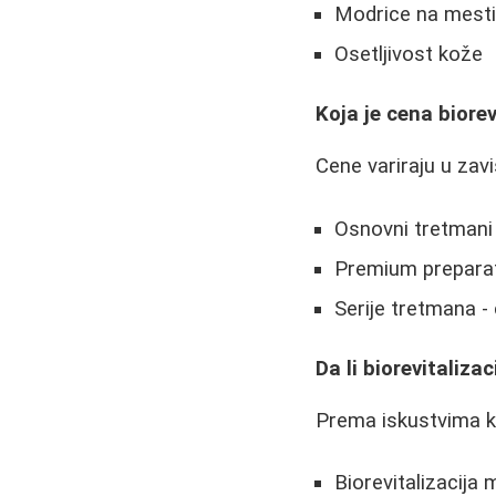
Modrice na mest
Osetljivost kože
Koja je cena biorev
Cene variraju u zavi
Osnovni tretmani
Premium preparat
Serije tretmana -
Da li biorevitaliz
Prema iskustvima ko
Biorevitalizacija