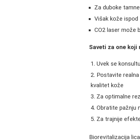
Za duboke tamne k
Višak kože ispod 
CO2 laser može bit
Saveti za one koji 
Uvek se konsultu
Postavite realna 
kvalitet kože
Za optimalne re
Obratite pažnju n
Za trajnije efek
Biorevitalizacija li