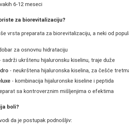
vakih 6-12 meseci
oriste za biorevitalizaciju?
iše vrsta preparata za biorevitalizaciju, a neki od popul
dobar za osnovnu hidrataciju
- sadrži ukrštenu hijaluronsku kiselinu, traje duže
ydro
- neukrštena hijaluronska kiselina, za češće tret
luxe
- kombinacija hijaluronske kiseline i peptida
eparat sa kontroverznim mišljenjima o efektima
ija boli?
vodi da je postupak podnošljiv: