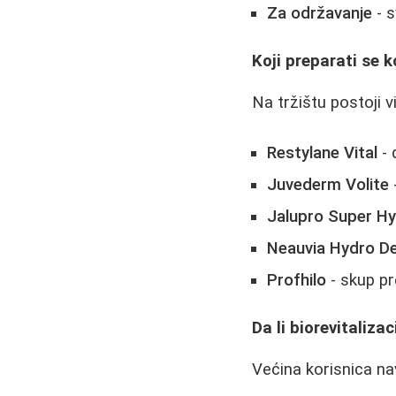
Za održavanje
- s
Koji preparati se k
Na tržištu postoji v
Restylane Vital
- 
Juvederm Volite
Jalupro Super H
Neauvia Hydro De
Profhilo
- skup pr
Da li biorevitalizac
Većina korisnica na