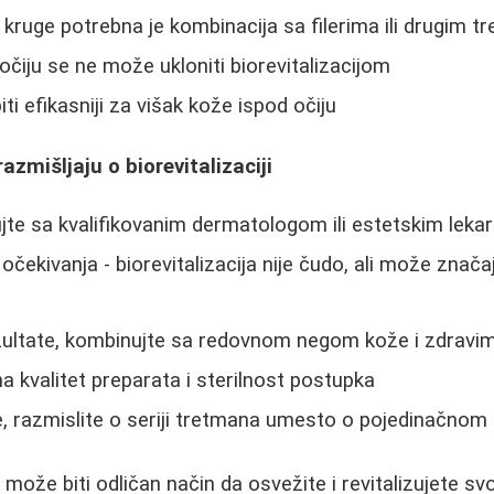
ruge potrebna je kombinacija sa filerima ili drugim 
očiju se ne može ukloniti biorevitalizacijom
i efikasniji za višak kože ispod očiju
razmišljaju o biorevitalizaciji
jte sa kvalifikovanim dermatologom ili estetskim lek
očekivanja - biorevitalizacija nije čudo, ali može znača
zultate, kombinujte sa redovnom negom kože i zdravi
a kvalitet preparata i sterilnost postupka
te, razmislite o seriji tretmana umesto o pojedinačnom
ca može biti odličan način da osvežite i revitalizujete 