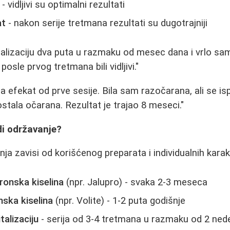
- vidljivi su optimalni rezultati
at
- nakon serije tretmana rezultati su dugotrajniji
talizaciju dva puta u razmaku od mesec dana i vrlo sa
osle prvog tretmana bili vidljivi."
 efekat od prve sesije. Bila sam razočarana, ali se i
tala očarana. Rezultat je trajao 8 meseci."
di održavanje?
ja zavisi od korišćenog preparata i individualnih karak
ronska kiselina
(npr. Jalupro) - svaka 2-3 meseca
nska kiselina
(npr. Volite) - 1-2 puta godišnje
talizaciju
- serija od 3-4 tretmana u razmaku od 2 ned