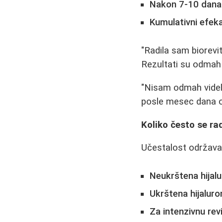
Nakon 7-10 dana
Kumulativni efek
"Radila sam biorevi
Rezultati su odmah p
"Nisam odmah videla
posle mesec dana os
Koliko često se ra
Učestalost održavan
Neukrštena hijalu
Ukrštena hijaluro
Za intenzivnu revi