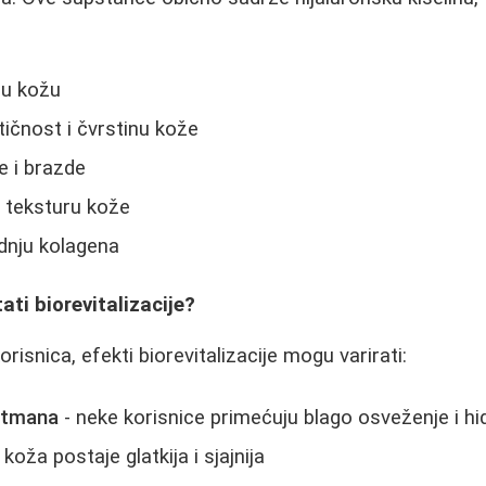
ju kožu
tičnost i čvrstinu kože
e i brazde
i teksturu kože
dnju kolagena
ati biorevitalizacije?
isnica, efekti biorevitalizacije mogu varirati:
etmana
- neke korisnice primećuju blago osveženje i hi
 koža postaje glatkija i sjajnija