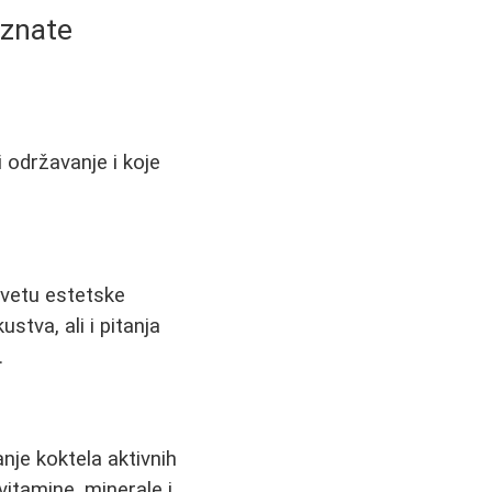
 znate
di održavanje i koje
svetu estetske
tva, ali i pitanja
.
nje koktela aktivnih
vitamine, minerale i