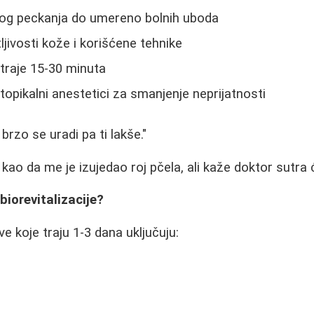
agog peckanja do umereno bolnih uboda
ljivosti kože i korišćene tehnike
 traje 15-30 minuta
topikalni anestetici za smanjenje neprijatnosti
i brzo se uradi pa ti lakše."
ao da me je izujedao roj pčela, ali kaže doktor sutra će
biorevitalizacije?
e koje traju 1-3 dana uključuju: