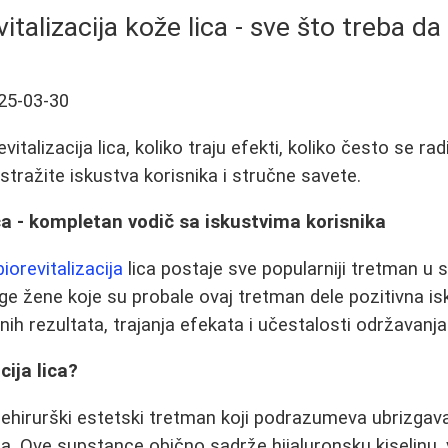
vitalizacija kože lica - sve što treba da
25-03-30
vitalizacija lica, koliko traju efekti, koliko često se ra
 Istražite iskustva korisnika i stručne savete.
lica - kompletan vodič sa iskustvima korisnika
biorevitalizacija
lica postaje sve popularniji tretman u 
 žene koje su probale ovaj tretman dele pozitivna iskus
nih rezultata, trajanja efekata i učestalosti održavanja
cija lica?
 nehirurški estetski tretman koji podrazumeva ubrizgava
ca. Ove supstance obično sadrže hijaluronsku kiselinu, 