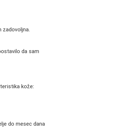
m zadovoljna.
spostavilo da sam
teristika kože:
elje do mesec dana