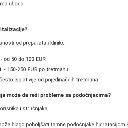
ima uboda
italizacije?
snosti od preparata i klinike:
 - od 50 do 100 EUR
i - 150-250 EUR po tretmanu
 često isplativije od pojedinačnih tretmana
acija može da reši probleme sa podočnjacima?
risnika i stručnjaka:
 može blago poboljšati tamne podočnjake hidratacijom