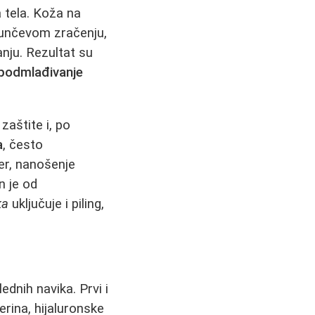
 tela. Koža na
 sunčevom zračenju,
anju. Rezultat su
podmlađivanje
aštite i, po
a
, često
er, nanošenje
n je od
ka
uključuje i piling,
ednih navika. Prvi i
erina, hijaluronske