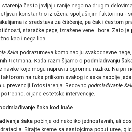
starenja često javljaju ranije nego na drugim delovima
etljiva i konstantno izložena spoljašnjim faktorima -
mikalijama iz sredstava za čišćenje, pa čak i čestom pr
stičnosti, staračke pege, izražene vene i bore. Zato je
no kao i nega lica.
nja šaka
podrazumeva kombinaciju svakodnevne nege, z
alnih tretmana. Kada razmišljamo o
podmlađivanju šak
 navike koje mogu napraviti ogromnu razliku. Na prim
faktorom na ruke prilikom svakog izlaska napolje jeda
ka u prevenciji fotostarenja. Redovno
podmlađivanje ša
e potrebno, ciljane estetske intervencije.
podmlađivanje šaka
kod kuće
đivanja šaka
počinje od nekoliko jednostavnih, ali dosl
hidratacija. Birajte kreme sa sastojcima poput uree, glic