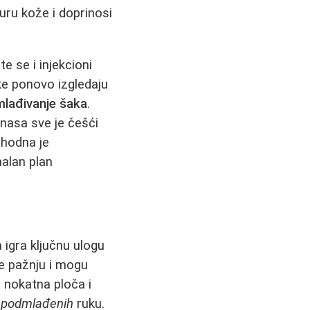
uru kože i doprinosi
e se i injekcioni
ke ponovo izgledaju
lađivanje šaka
.
anasa sve je češći
phodna je
malan plan
 igra ključnu ulogu
ače pažnju i mogu
a nokatna ploča i
u
podmlađenih
ruku.