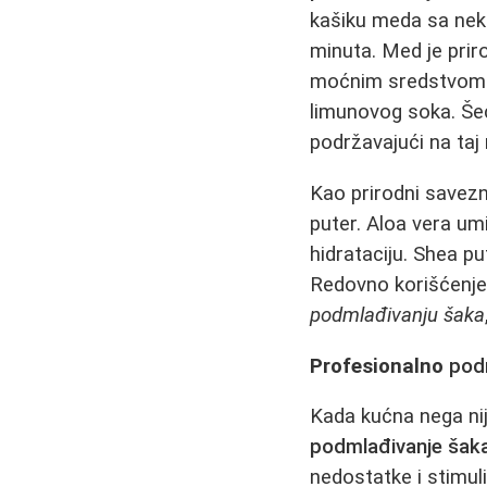
kašiku meda sa neko
minuta. Med je prir
moćnim sredstvom
limunovog soka. Šeće
podržavajući na taj
Kao prirodni savezn
puter. Aloa vera umi
hidrataciju. Shea pu
Redovno korišćenje 
podmlađivanju šaka
Profesionalno
pod
Kada kućna nega nij
podmlađivanje šak
nedostatke i stimul