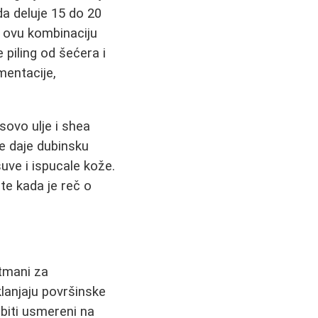
da deluje 15 do 20
i ovu kombinaciju
e piling od šećera i
mentacije,
sovo ulje i shea
je daje dubinsku
suve i ispucale kože.
te kada je reč o
etmani za
klanjaju površinske
biti usmereni na