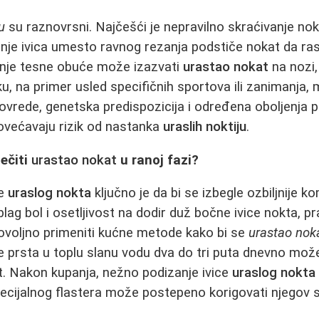
u
su raznovrsni. Najčešći je nepravilno skraćivanje nokt
vanje ivica umesto ravnog rezanja podstiče nokat da r
nje tesne obuće može izazvati
urastao nokat
na nozi, 
ku, na primer usled specifičnih sportova ili zanimanja,
rede, genetska predispozicija i određena oboljenja po
ovećavaju rizik od nastanka
uraslih noktiju
.
lečiti
urastao nokat
u ranoj fazi?
je
uraslog nokta
ključno je da bi se izbegle ozbiljnije ko
lag bol i osetljivost na dodir duž bočne ivice nokta, p
dovoljno primeniti kućne metode kako bi se
urastao nok
e prsta u toplu slanu vodu dva do tri puta dnevno može
t. Nakon kupanja, nežno podizanje ivice
uraslog nokta
pecijalnog flastera može postepeno korigovati njegov 