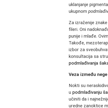
uklanjanje pigmenta
ukupnom
podmlađiv
Za izraženije znake 
fileri. Oni nadokna
punije i mlađe. Ov
Takođe, mezoterapij
izbor za sveobuhv
konsultacija sa stru
podmlađivanja šak
Veza između nege 
Nokti su neraskidiv
u
podmlađivanju š
učiniti da i najnežn
uredne zanoktice m