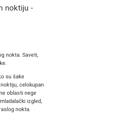
 noktiju -
og nokta. Saveti,
ke.
iko su šake
 noktiju, celokupan
ne oblasti nege
mladalački izgled,
raslog nokta.