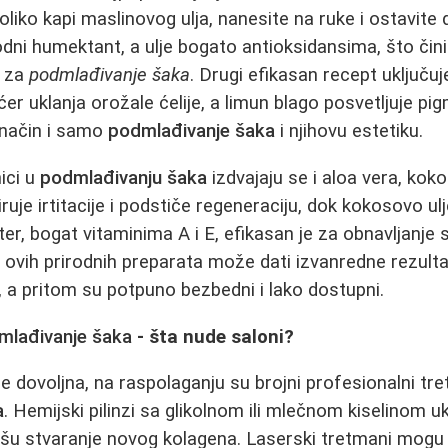
liko kapi maslinovog ulja, nanesite na ruke i ostavite 
odni humektant, a ulje bogato antioksidansima, što čin
 za
podmlađivanje šaka
. Drugi efikasan recept uključuj
r uklanja orožale ćelije, a limun blago posvetljuje pig
 način i samo
podmlađivanje šaka
i njihovu estetiku.
ici u
podmlađivanju šaka
izdvajaju se i aloa vera, koko
ruje irtitacije i podstiče regeneraciju, dok kokosovo ul
ter, bogat vitaminima A i E, efikasan je za obnavljanje 
ovih prirodnih preparata može dati izvanredne rezulta
, a pritom su potpuno bezbedni i lako dostupni.
mlađivanje šaka
- šta nude saloni?
e dovoljna, na raspolaganju su brojni profesionalni tr
a
. Hemijski pilinzi sa glikolnom ili mlečnom kiselinom u
išu stvaranje novog kolagena. Laserski tretmani mogu 