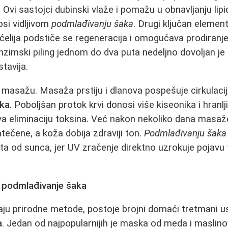
a. Ovi sastojci dubinski vlaže i pomažu u obnavljanju lip
osi vidljivom
podmlađivanju šaka
. Drugi ključan element 
ćelija podstiče se regeneracija i omogućava prodiranje
enzimski piling jednom do dva puta nedeljno dovoljan je
tavija.
 masažu. Masaža prstiju i dlanova pospešuje cirkulaci
aka
. Poboljšan protok krvi donosi više kiseonika i hranlji
a eliminaciju toksina. Već nakon nekoliko dana masaž
tečene, a koža dobija zdraviji ton.
Podmlađivanju šaka
ta od sunca, jer UV zračenje direktno uzrokuje pojavu 
a
podmlađivanje šaka
raju prirodne metode, postoje brojni domaći tretmani 
a
. Jedan od najpopularnijih je maska od meda i maslin