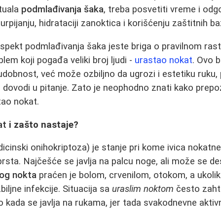
ituala
podmlađivanja šaka
, treba posvetiti vreme i odg
turpijanju, hidrataciji zanoktica i korišćenju zaštitnih 
ekt podmlađivanja šaka jeste briga o pravilnom rastu
em koji pogađa veliki broj ljudi -
urastao nokat
. Ovo 
obnost, već može ozbiljno da ugrozi i estetiku ruku, 
dovodi u pitanje. Zato je neophodno znati kako prepozna
tao nokat.
at
i zašto nastaje?
icinski onihokriptoza) je stanje pri kome ivica nokatne
rsta. Najčešće se javlja na palcu noge, ali može se des
log nokta
praćen je bolom, crvenilom, otokom, a ukolik
ljne infekcije. Situacija sa
uraslim noktom
često zaht
o kada se javlja na rukama, jer tada svakodnevne aktiv
.