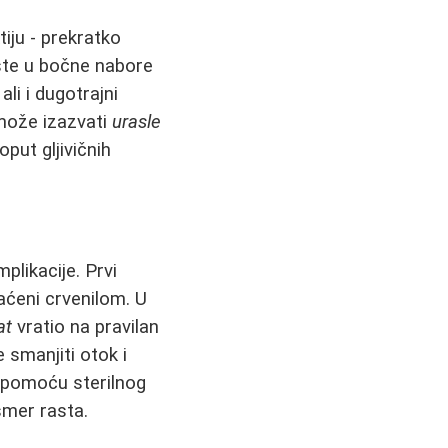
iju - prekratko
aste u bočne nabore
ali i dugotrajni
 može izazvati
urasle
put gljivičnih
mplikacije. Prvi
raćeni crvenilom. U
at
vratio na pravilan
 smanjiti otok i
pomoću sterilnog
smer rasta.