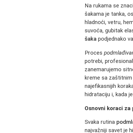
Na rukama se znaci 
šakama je tanka, os
hladnoći, vetru, he
suvoća, gubitak ela
šaka
podjednako važ
Proces
podmlađiva
potrebi, profesion
zanemarujemo sitne
kreme sa zaštitnim 
najefikasnijih kora
hidrataciju i, kada j
Osnovni koraci za
Svaka rutina
podmla
najvažniji savet je 