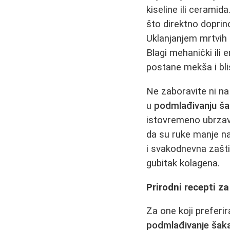
kiseline ili ceramid
što direktno doprin
Uklanjanjem mrtvih 
Blagi mehanički ili 
postane mekša i blis
Ne zaboravite ni na
u
podmlađivanju š
istovremeno ubrzav
da su ruke manje na
i svakodnevna zašti
gubitak kolagena.
Prirodni recepti z
Za one koji preferi
podmlađivanje šak