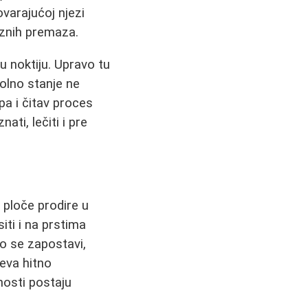
ovarajućoj njezi
baznih premaza.
 noktiju. Upravo tu
bolno stanje ne
pa i čitav proces
ti, lečiti i pre
 ploče prodire u
iti i na prstima
o se zapostavi,
eva hitno
nosti postaju