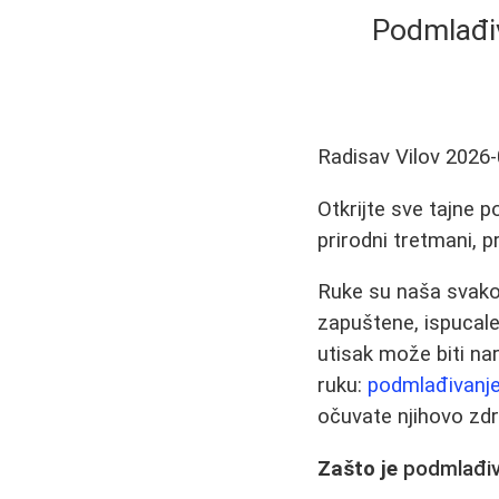
Podmlađiv
Radisav Vilov
2026-
Otkrijte sve tajne 
prirodni tretmani, 
Ruke su naša svakod
zapuštene, ispucale
utisak može biti n
ruku:
podmlađivanj
očuvate njihovo zdr
Zašto je
podmlađiv