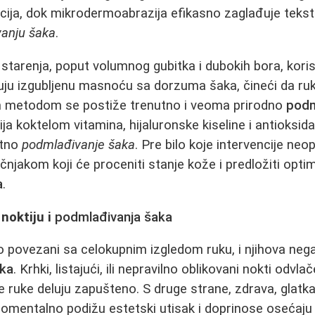
cija, dok mikrodermoabrazija efikasno zaglađuje tekst
anju šaka
.
starenja, poput volumnog gubitka i dubokih bora, korist
đuju izgubljenu masnoću sa dorzuma šaka, čineći da ru
im metodom se postiže trenutno i veoma prirodno
podm
a koktelom vitamina, hijaluronske kiseline i antioksid
atno
podmlađivanje šaka
. Pre bilo koje intervencije neo
čnjakom koji će proceniti stanje kože i predložiti opti
a
.
noktiju i
podmlađivanja šaka
o povezani sa celokupnim izgledom ruku, i njihova nega
aka
. Krhki, listajući, ili nepravilno oblikovani nokti odvl
ije ruke deluju zapušteno. S druge strane, zdrava, glatk
omentalno podižu estetski utisak i doprinose osećaj