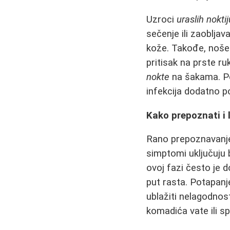
Uzroci
uraslih noktij
sečenje ili zaoblja
kože. Takođe, noše
pritisak na prste ru
nokte
na šakama. Pov
infekcija dodatno p
Kako prepoznati i 
Rano prepoznavan
simptomi uključuju b
ovoj fazi često je 
put rasta. Potapanj
ublažiti nelagodnos
komadića vate ili s