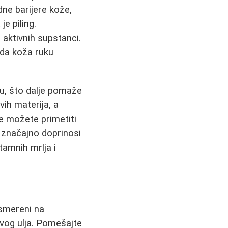
idne barijere kože,
je piling.
 aktivnih supstanci.
 da koža ruku
ju, što dalje pomaže
vih materija, a
e možete primetiti
značajno doprinosi
tamnih mrlja i
usmereni na
ovog ulja. Pomešajte