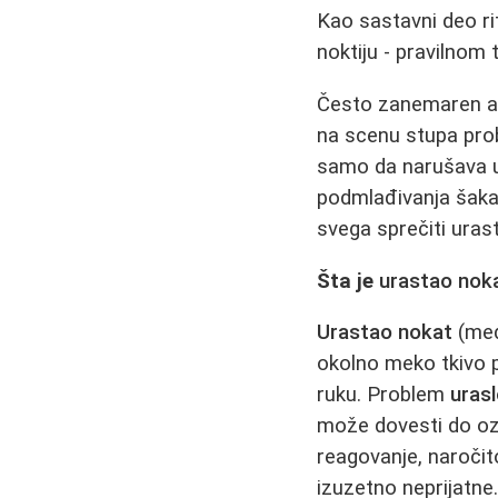
Kao sastavni deo r
noktiju - pravilnom 
Često zanemaren asp
na scenu stupa probl
samo da narušava ud
podmlađivanja šaka 
svega sprečiti uras
Šta je
urastao nok
Urastao nokat
(med
okolno meko tkivo p
ruku. Problem
uras
može dovesti do ozbi
reagovanje, naročit
izuzetno neprijatne