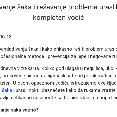
anje šaka i rešavanje problema uraslih
kompletan vodič
06-13
podmlađivanja šaka i kako efikasno rešiti problem urasl
profesionalne metode i prevencija za lepe i negovane ru
nevna vizit‑karta. Koliko god ulagali u negu lica, ukol
, prekrivene pigmentacijama ili pate od problematičnih
arušen. U ovom opsežnom vodiču istražujemo dve ključ
e šaka
i urasli nokti. Saznaćete kako da rukama vratite 
avlje i efikasno se izborite sa bolnim stanjima poput u
anje šaka
važno?