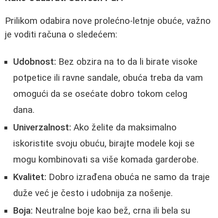
Prilikom odabira nove prolećno-letnje obuće, važno
je voditi računa o sledećem:
Udobnost:
Bez obzira na to da li birate visoke
potpetice ili ravne sandale, obuća treba da vam
omogući da se osećate dobro tokom celog
dana.
Univerzalnost:
Ako želite da maksimalno
iskoristite svoju obuću, birajte modele koji se
mogu kombinovati sa više komada garderobe.
Kvalitet:
Dobro izrađena obuća ne samo da traje
duže već je često i udobnija za nošenje.
Boja:
Neutralne boje kao bež, crna ili bela su