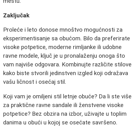
mestu."
Zaključak
Proleće i leto donose mnoštvo mogućnosti za
eksperimentisanje sa obućom. Bilo da preferirate
visoke potpetice, moderne rimljanke ili udobne
ravne modele, ključ je u pronalaženju onoga što
vam najviše odgovara. Kombinujte različite stilove
kako biste stvorili jedinstven izgled koji odražava
vašu ličnost i osećaj stil.
Koji vam je omiljeni stil letnje obuće? Da li ste više
za praktične ravne sandale ili ženstvene visoke
potpetice? Bez obzira na izbor, uživajte u toplim
danima u obući u kojoj se osećate savršeno.