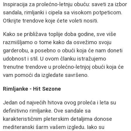
Inspiracija za prolećno-letnju obuću: saveti za izbor
sandala, rimljanki i cipela sa visokom potpeticom.
Otkrijte trendove koje ćete voleti nositi.
Kako se približava toplije doba godine, sve više
razmišljamo o tome kako da osvežimo svoju
garderobu, a posebno o obući koja će nam doneti
udobnost i stil. U ovom članku istražujemo
trenutne trendove u prolećno-letnjoj obući koja će
vam pomoći da izgledate savršeno.
Rimljanke - Hit Sezone
Jedan od najvećih hitova ovog proleća i leta su
definitivno rimljanke. Ove sandale sa
karakterističnim pleterskim detaljima donose
mediteranski šarm vašem izgledu. Iako su