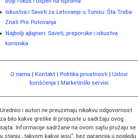
bolji fokus i uspeh na ispitima
Iskustva i Saveti za Letovanje u Tunisu: Šta Treba
Znati Pre Putovanja
Najbolji ajlajneri: Saveti, preporuke i iskustva
korisnika
O nama
|
Kontakt
|
Politika privatnosti
|
Uslovi
korišćenja
|
Marketinški servisi
Urednici i autori ne preuzimaju nikakvu odgovornost
za bilo kakve greške ili propuste u sadržaju ovog
sajta. Informacije sadržane na ovom sajtu pružaju se
u stanju „takvom kakve jesu“, bez garancija u pogledu