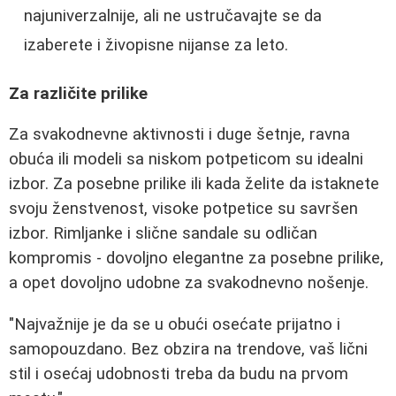
najuniverzalnije, ali ne ustručavajte se da
izaberete i živopisne nijanse za leto.
Za različite prilike
Za svakodnevne aktivnosti i duge šetnje, ravna
obuća ili modeli sa niskom potpeticom su idealni
izbor. Za posebne prilike ili kada želite da istaknete
svoju ženstvenost, visoke potpetice su savršen
izbor. Rimljanke i slične sandale su odličan
kompromis - dovoljno elegantne za posebne prilike,
a opet dovoljno udobne za svakodnevno nošenje.
"Najvažnije je da se u obući osećate prijatno i
samopouzdano. Bez obzira na trendove, vaš lični
stil i osećaj udobnosti treba da budu na prvom