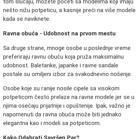
tom slučaju, možete početi sa modelima koji imaju
nešto nižu potpeticu, a kasnije preći na više modele
kada se naviknete.
Ravna obuća - Udobnost na prvom mestu
Sa druge strane, mnoge osobe u poslednje vreme
preferiraju ravnu obuću koja pruža maksimalnu
udobnost. Baletanke, japanke i ravne sandale
postale su omiljeni izbor za svakodnevno nošenje.
Osobe koje su ranije nosile cipele sa visokom
potpeticom često prelaze na ravne modele jer se u
njima osećaju prijatnije i opuštenije. Ipak, važno je
napomenuti da ravna obuća može biti jednako
elegantna kao i modeli sa potpeticom.
Kako Odabrati Savršen Par?