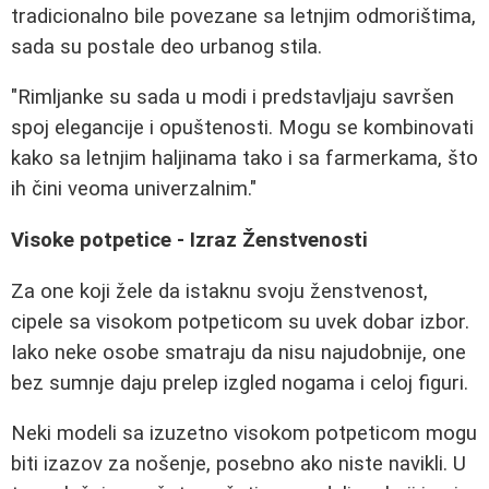
tradicionalno bile povezane sa letnjim odmorištima,
sada su postale deo urbanog stila.
"Rimljanke su sada u modi i predstavljaju savršen
spoj elegancije i opuštenosti. Mogu se kombinovati
kako sa letnjim haljinama tako i sa farmerkama, što
ih čini veoma univerzalnim."
Visoke potpetice - Izraz Ženstvenosti
Za one koji žele da istaknu svoju ženstvenost,
cipele sa visokom potpeticom su uvek dobar izbor.
Iako neke osobe smatraju da nisu najudobnije, one
bez sumnje daju prelep izgled nogama i celoj figuri.
Neki modeli sa izuzetno visokom potpeticom mogu
biti izazov za nošenje, posebno ako niste navikli. U