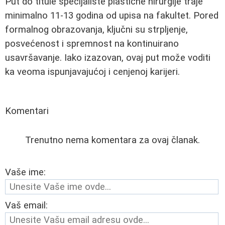
Put do titule specijaliste plastične hirurgije traje
minimalno 11-13 godina od upisa na fakultet. Pored
formalnog obrazovanja, ključni su strpljenje,
posvećenost i spremnost na kontinuirano
usavršavanje. Iako izazovan, ovaj put može voditi
ka veoma ispunjavajućoj i cenjenoj karijeri.
Komentari
Trenutno nema komentara za ovaj članak.
Vaše ime:
Vaš email: