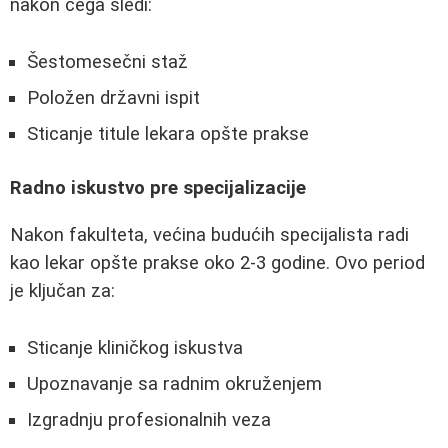
nakon čega sledi:
Šestomesečni staž
Položen državni ispit
Sticanje titule lekara opšte prakse
Radno iskustvo pre specijalizacije
Nakon fakulteta, većina budućih specijalista radi
kao lekar opšte prakse oko 2-3 godine. Ovo period
je ključan za:
Sticanje kliničkog iskustva
Upoznavanje sa radnim okruženjem
Izgradnju profesionalnih veza