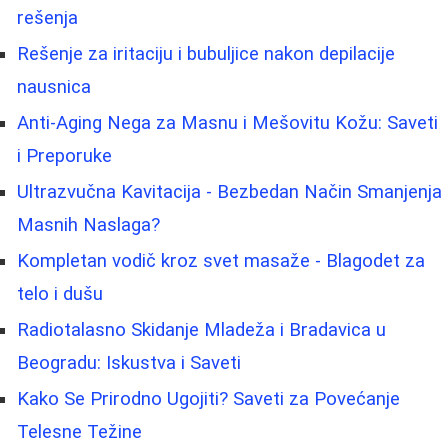
rešenja
Rešenje za iritaciju i bubuljice nakon depilacije
nausnica
Anti-Aging Nega za Masnu i Mešovitu Kožu: Saveti
i Preporuke
Ultrazvučna Kavitacija - Bezbedan Način Smanjenja
Masnih Naslaga?
Kompletan vodič kroz svet masaže - Blagodet za
telo i dušu
Radiotalasno Skidanje Mladeža i Bradavica u
Beogradu: Iskustva i Saveti
Kako Se Prirodno Ugojiti? Saveti za Povećanje
Telesne Težine