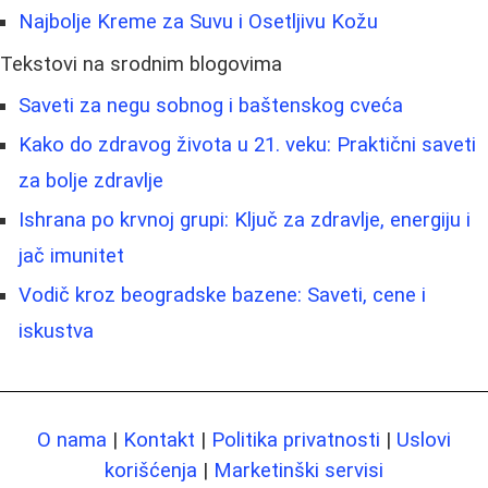
Najbolje Kreme za Suvu i Osetljivu Kožu
Tekstovi na srodnim blogovima
Saveti za negu sobnog i baštenskog cveća
Kako do zdravog života u 21. veku: Praktični saveti
za bolje zdravlje
Ishrana po krvnoj grupi: Ključ za zdravlje, energiju i
jač imunitet
Vodič kroz beogradske bazene: Saveti, cene i
iskustva
O nama
|
Kontakt
|
Politika privatnosti
|
Uslovi
korišćenja
|
Marketinški servisi