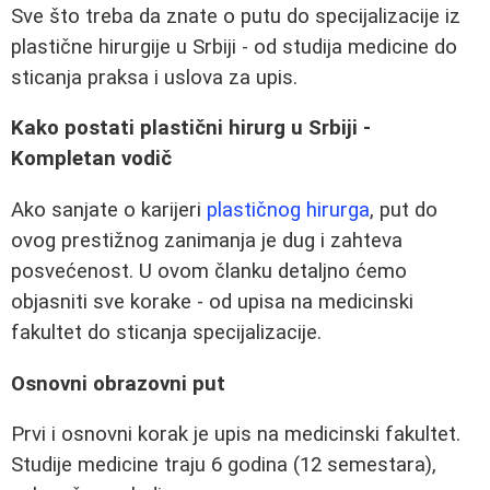
Sve što treba da znate o putu do specijalizacije iz
plastične hirurgije u Srbiji - od studija medicine do
sticanja praksa i uslova za upis.
Kako postati plastični hirurg u Srbiji -
Kompletan vodič
Ako sanjate o karijeri
plastičnog hirurga
, put do
ovog prestižnog zanimanja je dug i zahteva
posvećenost. U ovom članku detaljno ćemo
objasniti sve korake - od upisa na medicinski
fakultet do sticanja specijalizacije.
Osnovni obrazovni put
Prvi i osnovni korak je upis na medicinski fakultet.
Studije medicine traju 6 godina (12 semestara),