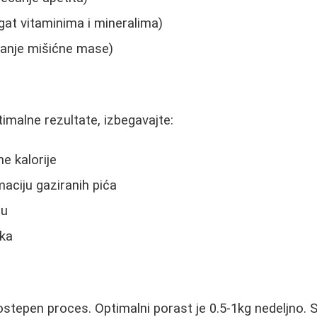
gat vitaminima i mineralima)
ćanje mišićne mase)
timalne rezultate, izbegavajte:
e kalorije
aciju gaziranih pića
nu
ka
stepen proces. Optimalni porast je 0.5-1kg nedeljno. St