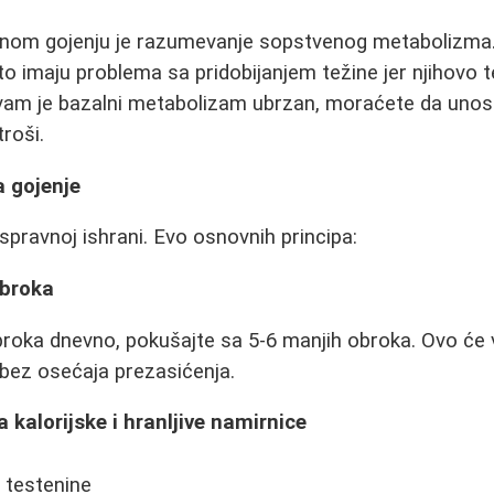
šnom gojenju je razumevanje sopstvenog metabolizma
 imaju problema sa pridobijanjem težine jer njihovo 
 vam je bazalni metabolizam ubrzan, moraćete da unosit
roši.
a gojenje
ispravnoj ishrani. Evo osnovnih principa:
obroka
obroka dnevno, pokušajte sa 5-6 manjih obroka. Ovo će
bez osećaja prezasićenja.
a kalorijske i hranljive namirnice
i testenine