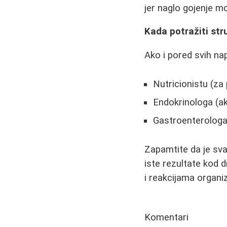
jer naglo gojenje m
Kada potražiti st
Ako i pored svih na
Nutricionistu (za
Endokrinologa (a
Gastroenterologa
Zapamtite da je sv
iste rezultate kod 
i reakcijama organi
Komentari