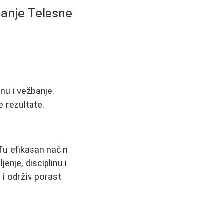
ćanje Telesne
nu i vežbanje.
e rezultate.
e
đu efikasan način
enje, disciplinu i
 i održiv porast