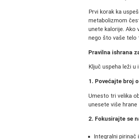
Prvi korak ka uspe
metabolizmom često
unete kalorije. Ako
nego što vaše telo t
Pravilna ishrana z
Ključ uspeha leži u 
1. Povećajte broj 
Umesto tri velika 
unesete više hrane 
2. Fokusirajte se n
Integralni pirinač 