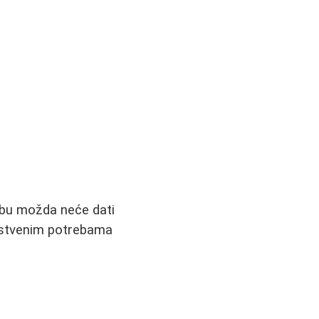
obu možda neće dati
sopstvenim potrebama