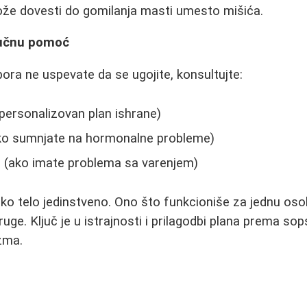
ože dovesti do gomilanja masti umesto mišića.
ručnu pomoć
pora ne uspevate da se ugojite, konsultujte:
 personalizovan plan ishrane)
ko sumnjate na hormonalne probleme)
 (ako imate problema sa varenjem)
ako telo jedinstveno. Ono što funkcioniše za jednu os
druge. Ključ je u istrajnosti i prilagodbi plana prema 
zma.