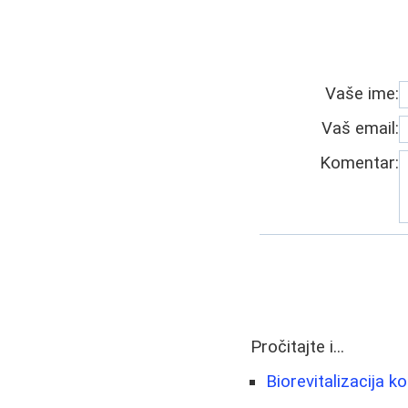
Vaše ime:
Vaš email:
Komentar:
Pročitajte i...
Biorevitalizacija k