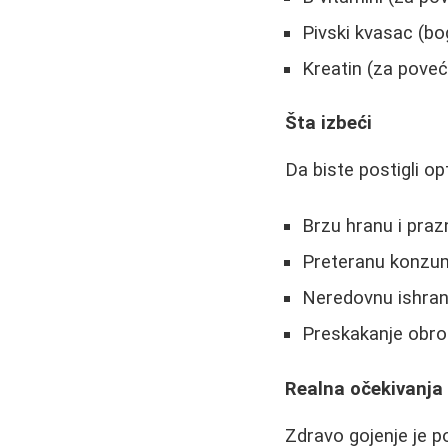
Pivski kvasac (bo
Kreatin (za pove
Šta izbeći
Da biste postigli op
Brzu hranu i prazn
Preteranu konzum
Neredovnu ishra
Preskakanje obro
Realna očekivanja
Zdravo gojenje je po