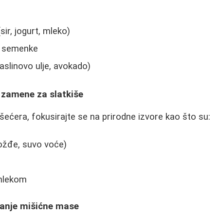
sir, jogurt, mleko)
 i semenke
aslinovo ulje, avokado)
e zamene za slatkiše
šećera, fokusirajte se na prirodne izvore kao što su:
ožđe, suvo voće)
mlekom
anje mišićne mase