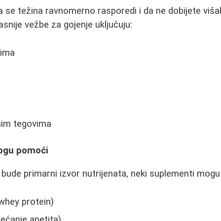
da se težina ravnomerno rasporedi i da ne dobijete viša
snije vežbe za gojenje uključuju:
vima
nim tegovima
mogu pomoći
 bude primarni izvor nutrijenata, neki suplementi mog
whey protein)
većanje apetita)