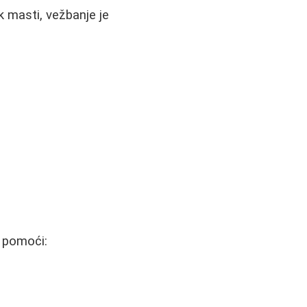
k masti, vežbanje je
u pomoći: