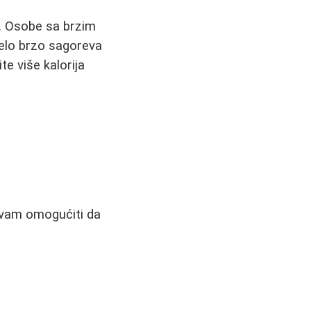
. Osobe sa brzim
telo brzo sagoreva
e više kalorija
 vam omogućiti da