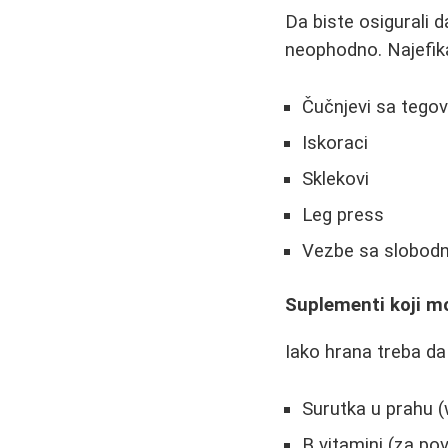
Da biste osigurali 
neophodno. Najefika
Čučnjevi sa tego
Iskoraci
Sklekovi
Leg press
Vezbe sa slobod
Suplementi koji 
Iako hrana treba da
Surutka u prahu (
B vitamini (za po