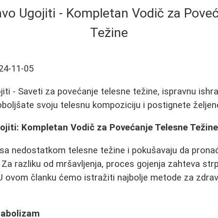
vo Ugojiti - Kompletan Vodič za Pove
Težine
24-11-05
ti - Saveti za povećanje telesne težine, ispravnu ishra
boljšate svoju telesnu kompoziciju i postignete željen
ojiti: Kompletan Vodič za Povećanje Telesne Težin
 sa nedostatkom telesne težine i pokušavaju da prona
Za razliku od mršavljenja, proces gojenja zahteva strplj
. U ovom članku ćemo istražiti najbolje metode za zdrav
tabolizam