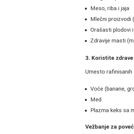
Meso, riba i jaja
Mlečni proizvodi (
Orašasti plodovi
Zdravije masti (m
3. Koristite zdrav
Umesto rafinisanih 
Voće (banane, gr
Med
Plazma keks sa 
Vežbanje za poveć