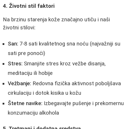
4. Životni stil faktori
Na brzinu starenja kože značajno utiču i naši
životni stilovi:
San:
7-8 sati kvalitetnog sna noću (najvažniji su
sati pre ponoći)
Stres:
Smanjite stres kroz vežbe disanja,
meditaciju ili hobije
Vežbanje:
Redovna fizička aktivnost poboljšava
cirkulaciju i dotok kisika u kožu
Štetne navike:
Izbegavajte pušenje i prekomernu
konzumaciju alkohola
5. Tretmani i dodatna sredstva