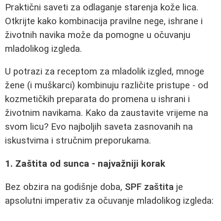
Praktični saveti za odlaganje starenja kože lica.
Otkrijte kako kombinacija pravilne nege, ishrane i
životnih navika može da pomogne u očuvanju
mladolikog izgleda.
U potrazi za receptom za mladolik izgled, mnoge
žene (i muškarci) kombinuju različite pristupe - od
kozmetičkih preparata do promena u ishrani i
životnim navikama. Kako da zaustavite vrijeme na
svom licu? Evo najboljih saveta zasnovanih na
iskustvima i stručnim preporukama.
1. Zaštita od sunca - najvažniji korak
Bez obzira na godišnje doba,
SPF zaštita
je
apsolutni imperativ za očuvanje mladolikog izgleda: