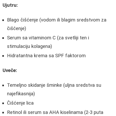
Ujutru:
Blago čišćenje (vodom ili blagim sredstvom za
čišćenje)
Serum sa vitaminom C (za svetliji ten i
stimulaciju kolagena)
Hidratantna krema sa SPF faktorom
Uveče:
Temeljno skidanje šminke (uljna sredstva su
najefikasnija)
Čišćenje lica
Retinol ili serum sa AHA kiselinama (2-3 puta