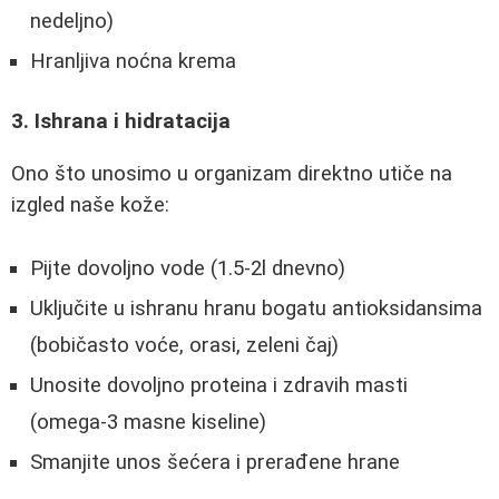
nedeljno)
Hranljiva noćna krema
3. Ishrana i hidratacija
Ono što unosimo u organizam direktno utiče na
izgled naše kože:
Pijte dovoljno vode (1.5-2l dnevno)
Uključite u ishranu hranu bogatu antioksidansima
(bobičasto voće, orasi, zeleni čaj)
Unosite dovoljno proteina i zdravih masti
(omega-3 masne kiseline)
Smanjite unos šećera i prerađene hrane