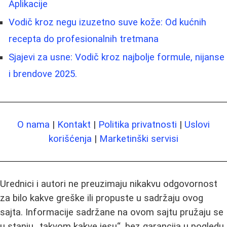
Aplikacije
Vodič kroz negu izuzetno suve kože: Od kućnih
recepta do profesionalnih tretmana
Sjajevi za usne: Vodič kroz najbolje formule, nijanse
i brendove 2025.
O nama
|
Kontakt
|
Politika privatnosti
|
Uslovi
korišćenja
|
Marketinški servisi
Urednici i autori ne preuzimaju nikakvu odgovornost
za bilo kakve greške ili propuste u sadržaju ovog
sajta. Informacije sadržane na ovom sajtu pružaju se
u stanju „takvom kakve jesu“, bez garancija u pogledu