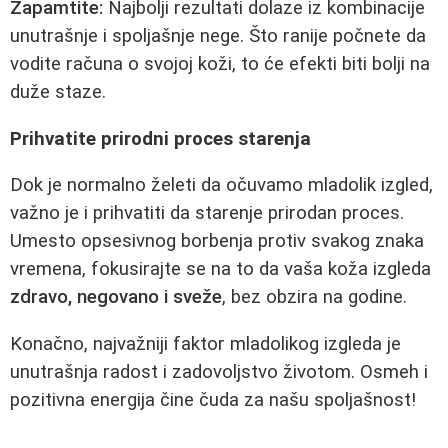
Zapamtite:
Najbolji rezultati dolaze iz kombinacije
unutrašnje i spoljašnje nege. Što ranije počnete da
vodite računa o svojoj koži, to će efekti biti bolji na
duže staze.
Prihvatite prirodni proces starenja
Dok je normalno želeti da očuvamo mladolik izgled,
važno je i prihvatiti da starenje prirodan proces.
Umesto opsesivnog borbenja protiv svakog znaka
vremena, fokusirajte se na to da vaša koža izgleda
zdravo, negovano i sveže
, bez obzira na godine.
Konačno, najvažniji faktor mladolikog izgleda je
unutrašnja radost i zadovoljstvo životom. Osmeh i
pozitivna energija čine čuda za našu spoljašnost!