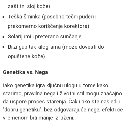
zaštitni sloj kože)
Teška šminka (posebno tečni puderi i
prekomerno korišćenje korektora)
Solarijumi i preterano sunčanje
Brzi gubitak kilograma (može dovesti do
opuštene kože)
Genetika vs. Nega
Iako genetika igra ključnu ulogu u tome kako
starimo, pravilna nega i životni stil mogu značajno
da uspore proces starenja. Čak i ako ste nasledili
"dobru genetiku", bez odgovarajuće nege, efekti će
vremenom biti manje izraženi.