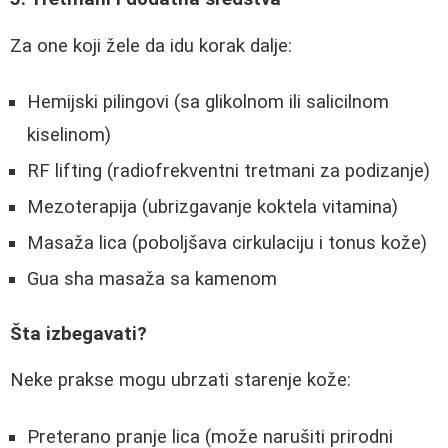
Za one koji žele da idu korak dalje:
Hemijski pilingovi (sa glikolnom ili salicilnom
kiselinom)
RF lifting (radiofrekventni tretmani za podizanje)
Mezoterapija (ubrizgavanje koktela vitamina)
Masaža lica (poboljšava cirkulaciju i tonus kože)
Gua sha masaža sa kamenom
Šta izbegavati?
Neke prakse mogu ubrzati starenje kože:
Preterano pranje lica (može narušiti prirodni