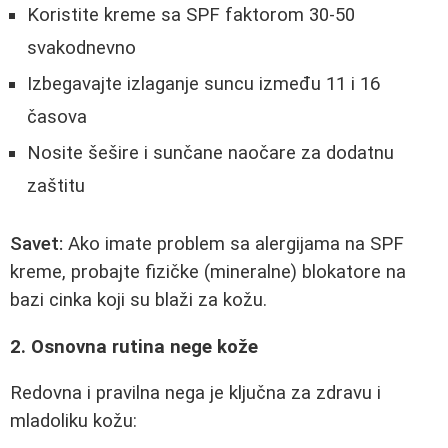
Koristite kreme sa SPF faktorom 30-50
svakodnevno
Izbegavajte izlaganje suncu između 11 i 16
časova
Nosite šešire i sunčane naočare za dodatnu
zaštitu
Savet:
Ako imate problem sa alergijama na SPF
kreme, probajte fizičke (mineralne) blokatore na
bazi cinka koji su blaži za kožu.
2. Osnovna rutina nege kože
Redovna i pravilna nega je ključna za zdravu i
mladoliku kožu: