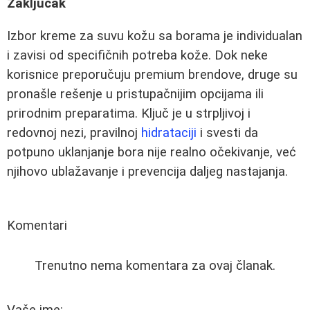
Zaključak
Izbor kreme za suvu kožu sa borama je individualan
i zavisi od specifičnih potreba kože. Dok neke
korisnice preporučuju premium brendove, druge su
pronašle rešenje u pristupačnijim opcijama ili
prirodnim preparatima. Ključ je u strpljivoj i
redovnoj nezi, pravilnoj
hidrataciji
i svesti da
potpuno uklanjanje bora nije realno očekivanje, već
njihovo ublažavanje i prevencija daljeg nastajanja.
Komentari
Trenutno nema komentara za ovaj članak.
Vaše ime: