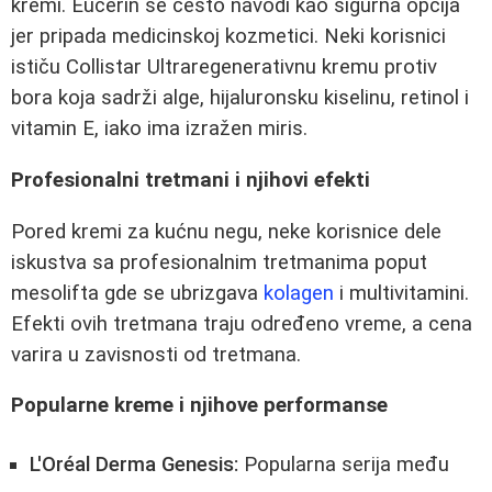
kremi. Eucerin se često navodi kao sigurna opcija
jer pripada medicinskoj kozmetici. Neki korisnici
ističu Collistar Ultraregenerativnu kremu protiv
bora koja sadrži alge, hijaluronsku kiselinu, retinol i
vitamin E, iako ima izražen miris.
Profesionalni tretmani i njihovi efekti
Pored kremi za kućnu negu, neke korisnice dele
iskustva sa profesionalnim tretmanima poput
mesolifta gde se ubrizgava
kolagen
i multivitamini.
Efekti ovih tretmana traju određeno vreme, a cena
varira u zavisnosti od tretmana.
Popularne kreme i njihove performanse
L'Oréal Derma Genesis:
Popularna serija među