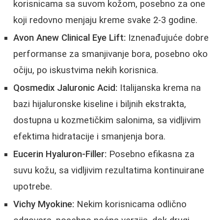
korisnicama sa suvom kožom, posebno za one
koji redovno menjaju kreme svake 2-3 godine.
Avon Anew Clinical Eye Lift:
Iznenađujuće dobre
performanse za smanjivanje bora, posebno oko
očiju, po iskustvima nekih korisnica.
Qosmedix Jaluronic Acid:
Italijanska krema na
bazi hijaluronske kiseline i biljnih ekstrakta,
dostupna u kozmetičkim salonima, sa vidljivim
efektima hidratacije i smanjenja bora.
Eucerin Hyaluron-Filler:
Posebno efikasna za
suvu kožu, sa vidljivim rezultatima kontinuirane
upotrebe.
Vichy Myokine:
Nekim korisnicama odlično