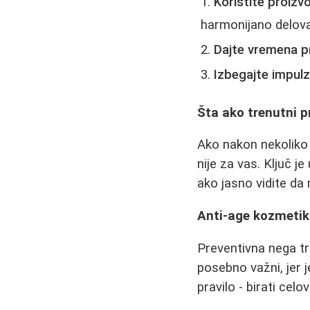
Koristite proizvod
harmonijano delova
Dajte vremena p
Izbegajte impul
Šta ako trenutni p
Ako nakon nekoliko 
nije za vas. Ključ j
ako jasno vidite da 
Anti-age kozmetika
Preventivna nega tr
posebno važni, jer j
pravilo - birati cel