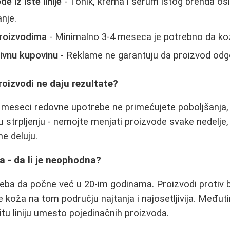
e iz iste linije
- Tonik, krema i serum istog brenda os
nje.
roizvodima
- Minimalno 3-4 meseca je potrebno da kož
zivnu kupovinu
- Reklame ne garantuju da proizvod od
roizvodi ne daju rezultate?
meseci redovne upotrebe ne primećujete poboljšanja, v
e u strpljenju - nemojte menjati proizvode svake nedelje, 
ne deluju.
 - da li je neophodna?
eba da počne već u 20-im godinama. Proizvodi protiv 
e koža na tom području najtanja i najosetljivija. Međuti
ovitu liniju umesto pojedinačnih proizvoda.