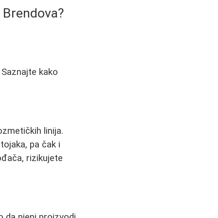
h Brendova?
? Saznajte kako
zmetičkih linija.
tojaka, pa čak i
đača, rizikujete
o da njeni proizvodi