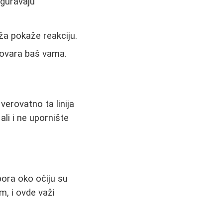
iguravaju
a pokaže reakciju.
govara baš vama.
erovatno ta linija
ali i ne upornište
bora oko očiju su
m, i ovde važi