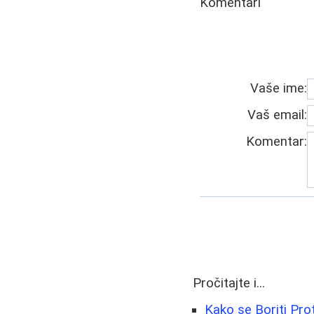
Komentari
Vaše ime:
Vaš email:
Komentar:
Pročitajte i...
Kako se Boriti Prot