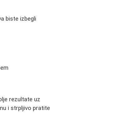
a biste izbegli
blem
lje rezultate uz
 i strpljivo pratite