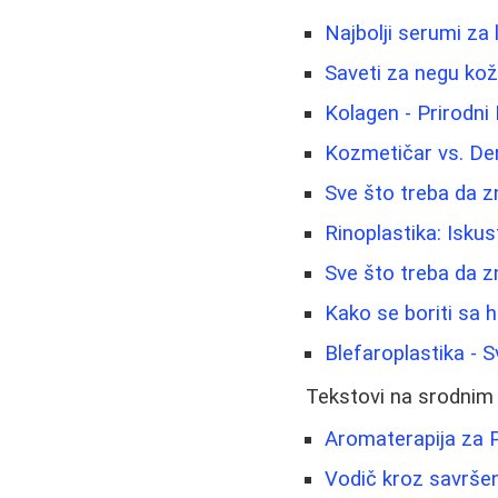
Najbolji serumi za 
Saveti za negu kože
Kolagen - Prirodni 
Kozmetičar vs. De
Sve što treba da zn
Rinoplastika: Isku
Sve što treba da z
Kako se boriti sa h
Blefaroplastika - 
Tekstovi na srodnim
Aromaterapija za P
Vodič kroz savršen