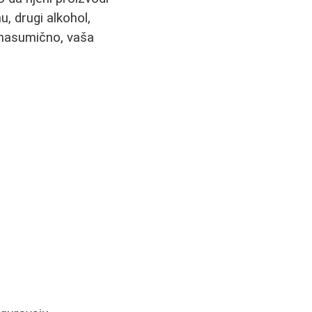
, drugi alkohol,
 nasumično, vaša