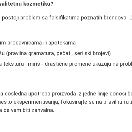
valitetnu kozmetiku?
u postoji problem sa falsifikatima poznatih brendova. D
:
nim prodavnicama ili apotekama
 (pravilna gramatura, pečati, serijski brojevi)
a teksturu i miris - drastične promene ukazuju na pro
a dosledna upotreba proizvoda iz jedne linije donosi bo
to eksperimentisanja, fokusirajte se na pravilnu rutinu
 će vam biti zahvalna.