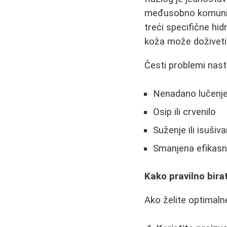
međusobno komunicir
treći specifične h
koža može doživeti 
Česti problemi nas
Nenadano lučenje
Osip ili crvenilo
Suženje ili isušiv
Smanjena efikasn
Kako pravilno bira
Ako želite optimalne