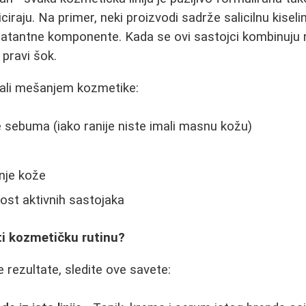
aju. Na primer, neki proizvodi sadrže salicilnu kiselinu
idratantne komponente. Kada se ovi sastojci kombinuju
pravi šok.
tali mešanjem kozmetike:
 sebuma (iako ranije niste imali masnu kožu)
anje kože
ost aktivnih sastojaka
ti kozmetičku rutinu?
 rezultate, sledite ove savete: