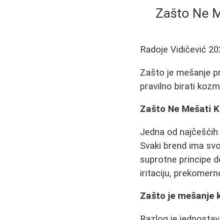
Zašto Ne M
Radoje Vidičević
20
Zašto je mešanje pr
pravilno birati kozm
Zašto Ne Mešati K
Jedna od najčešćih g
Svaki brend ima svoj
suprotne principe d
iritaciju, prekomern
Zašto je mešanje 
Razlog je jednostava