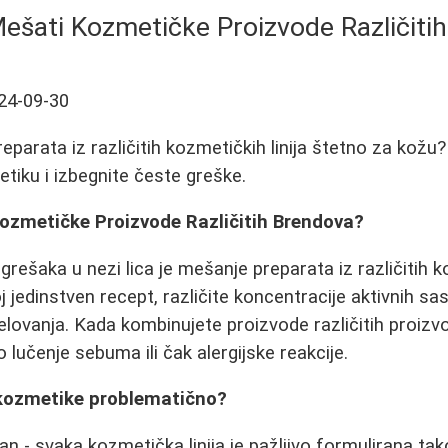
ešati Kozmetičke Proizvode Različiti
24-09-30
eparata iz različitih kozmetičkih linija štetno za kožu
etiku i izbegnite česte greške.
ozmetičke Proizvode Različitih Brendova?
rešaka u nezi lica je mešanje preparata iz različitih ko
 jedinstven recept, različite koncentracije aktivnih sas
elovanja. Kada kombinujete proizvode različitih proizvo
o lučenje sebuma ili čak alergijske reakcije.
kozmetike problematično?
n - svaka kozmetička linija je pažljivo formulirana tak