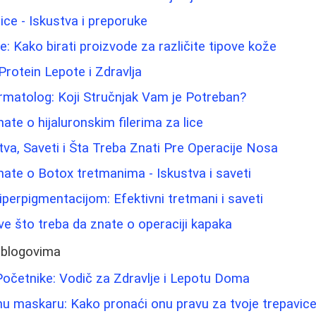
lice - Iskustva i preporuke
: Kako birati proizvode za različite tipove kože
Protein Lepote i Zdravlja
rmatolog: Koji Stručnjak Vam je Potreban?
ate o hijaluronskim filerima za lice
stva, Saveti i Šta Treba Znati Pre Operacije Nosa
nate o Botox tretmanima - Iskustva i saveti
iperpigmentacijom: Efektivni tretmani i saveti
Sve što treba da znate o operaciji kapaka
 blogovima
očetnike: Vodič za Zdravlje i Lepotu Doma
u maskaru: Kako pronaći onu pravu za tvoje trepavic