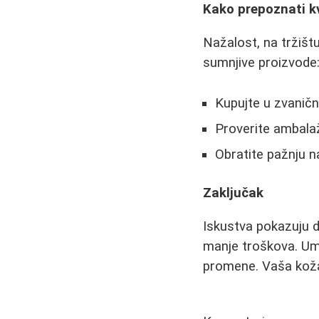
Kako prepoznati k
Nažalost, na tržišt
sumnjive proizvode
Kupujte u zvanič
Proverite ambalažu
Obratite pažnju n
Zaključak
Iskustva pokazuju d
manje troškova. Umes
promene. Vaša koža