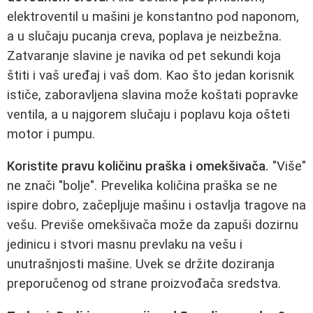
elektroventil u mašini je konstantno pod naponom,
a u slučaju pucanja creva, poplava je neizbežna.
Zatvaranje slavine je navika od pet sekundi koja
štiti i vaš uređaj i vaš dom. Kao što jedan korisnik
ističe, zaboravljena slavina može koštati popravke
ventila, a u najgorem slučaju i poplavu koja ošteti
motor i pumpu.
Koristite pravu količinu praška i omekšivača.
"Više"
ne znači "bolje". Prevelika količina praška se ne
ispire dobro, začepljuje mašinu i ostavlja tragove na
vešu. Previše omekšivača može da zapuši dozirnu
jedinicu i stvori masnu prevlaku na vešu i
unutrašnjosti mašine. Uvek se držite doziranja
preporučenog od strane proizvođača sredstva.