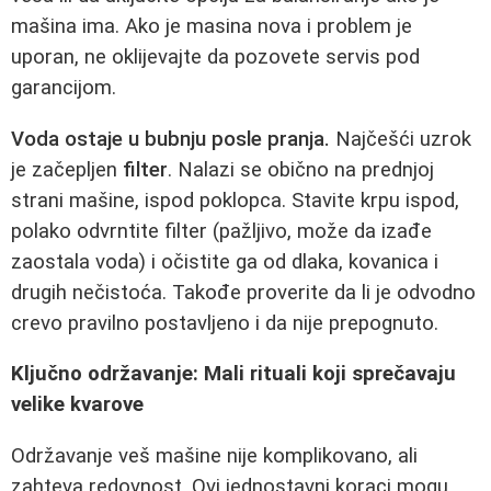
mašina ima. Ako je masina nova i problem je
uporan, ne oklijevajte da pozovete servis pod
garancijom.
Voda ostaje u bubnju posle pranja.
Najčešći uzrok
je začepljen
filter
. Nalazi se obično na prednjoj
strani mašine, ispod poklopca. Stavite krpu ispod,
polako odvrntite filter (pažljivo, može da izađe
zaostala voda) i očistite ga od dlaka, kovanica i
drugih nečistoća. Takođe proverite da li je odvodno
crevo pravilno postavljeno i da nije prepognuto.
Ključno održavanje: Mali rituali koji sprečavaju
velike kvarove
Održavanje veš mašine nije komplikovano, ali
zahteva redovnost. Ovi jednostavni koraci mogu