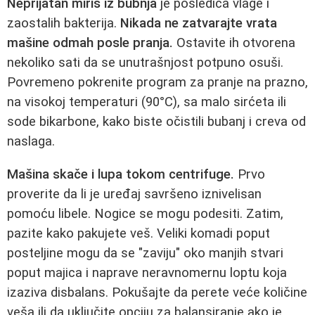
Neprijatan miris iz bubnja
je posledica vlage i
zaostalih bakterija.
Nikada ne zatvarajte vrata
mašine odmah posle pranja.
Ostavite ih otvorena
nekoliko sati da se unutrašnjost potpuno osuši.
Povremeno pokrenite program za pranje na prazno,
na visokoj temperaturi (90°C), sa malo sirćeta ili
sode bikarbone, kako biste očistili bubanj i creva od
naslaga.
Mašina skače i lupa tokom centrifuge.
Prvo
proverite da li je uređaj savršeno iznivelisan
pomoću libele. Nogice se mogu podesiti. Zatim,
pazite kako pakujete veš. Veliki komadi poput
posteljine mogu da se "zaviju" oko manjih stvari
poput majica i naprave neravnomernu loptu koja
izaziva disbalans. Pokušajte da perete veće količine
veša ili da uključite opciju za balansiranje ako je