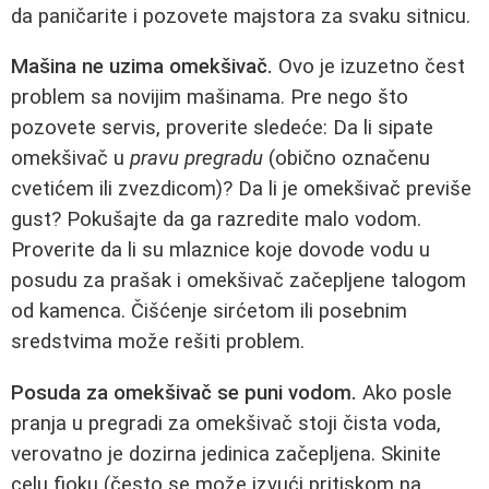
da paničarite i pozovete majstora za svaku sitnicu.
Mašina ne uzima omekšivač.
Ovo je izuzetno čest
problem sa novijim mašinama. Pre nego što
pozovete servis, proverite sledeće: Da li sipate
omekšivač u
pravu pregradu
(obično označenu
cvetićem ili zvezdicom)? Da li je omekšivač previše
gust? Pokušajte da ga razredite malo vodom.
Proverite da li su mlaznice koje dovode vodu u
posudu za prašak i omekšivač začepljene talogom
od kamenca. Čišćenje sirćetom ili posebnim
sredstvima može rešiti problem.
Posuda za omekšivač se puni vodom.
Ako posle
pranja u pregradi za omekšivač stoji čista voda,
verovatno je dozirna jedinica začepljena. Skinite
celu fioku (često se može izvući pritiskom na