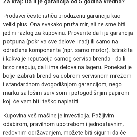
Za kraj: Da li je garancija od 5 godina vredna?
Prodavci često ističu produženu garanciju kao
veliki plus. Ona svakako pruža mir, ali ne sme biti
jedini razlog za kupovinu. Proverite da li je garancija
potpuna
(pokriva sve delove i rad) ili samo na
određene komponente (npr. samo motor). Istražite
i kakva je reputacija samog servisa brenda - da li
brzo reaguju, da li ima delova na lageru. Ponekad je
bolje izabrati brend sa dobrom servisnom mrežom
i standardnom dvogodišnjom garancijom, nego
marku sa lošim servisom i petogodišnjim papirom
koji će vam biti teško naplatiti.
Kupovina veš mašine je investicija. Pažljivim
odabirom, pravilnom upotrebom i jednostavnim,
redovnim održavanjem, možete biti sigurni da će