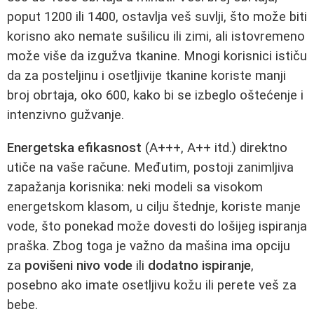
poput 1200 ili 1400, ostavlja veš suvlji, što može biti
korisno ako nemate sušilicu ili zimi, ali istovremeno
može više da izgužva tkanine. Mnogi korisnici ističu
da za posteljinu i osetljivije tkanine koriste manji
broj obrtaja, oko 600, kako bi se izbeglo oštećenje i
intenzivno gužvanje.
Energetska efikasnost
(A+++, A++ itd.) direktno
utiče na vaše račune. Međutim, postoji zanimljiva
zapažanja korisnika: neki modeli sa visokom
energetskom klasom, u cilju štednje, koriste manje
vode, što ponekad može dovesti do lošijeg ispiranja
praška. Zbog toga je važno da mašina ima opciju
za
povišeni nivo vode
ili
dodatno ispiranje
,
posebno ako imate osetljivu kožu ili perete veš za
bebe.