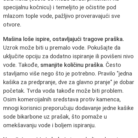
specijalnu kočnicu) i temeljito je očistite pod
mlazom tople vode, pažljivo proveravajući sve
otvore.
Mašina loše ispire, ostavljajući tragove praška.
Uzrok može biti u premalo vode. Pokušajte da
uključite opciju za dodatno ispiranje ili povišeni nivo
vode. Takođe,
smanjite količinu praška
. Često
stavljamo više nego što je potrebno. Pravilo "jedna
kašika za predpranje, dve za glavno pranje" je dobar
početak. Tvrda voda takođe može biti problem.
Osim komercijalnih sredstava protiv kamenca,
mnogi korisnici preporučuju dodavanje jedne kašike
sode bikarbone uz prašak, što pomaže u
omekšavanju vode i boljem ispiranju.