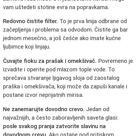
vam uštedeti stotine evra na popravkama.
Redovno čistite filter.
To je prva linija odbrane od
začepljenja i problema sa odvodom. Čistite ga bar
jednom mesečno, a još češće ako imate kućne
ljubimce koji linjaju.
Čuvajte fioku za prašak i omekšivač.
Povremeno je
izvadite i operite pod mlazom tople vode. To
sprečava stvaranje ljigavog sloja od zaostalog
praška i omekšivača, koji može da zapuši kanale i
postane izvor neprijatnih mirisa.
Ne zanemarujte dovodno crevo.
Jedan od
najvažnijih, a često zaboravljenih saveta glasi:
posle svakog pranja zatvorite slavinu na
dovodnom crevu.
Ako ostane pod pritiskom,