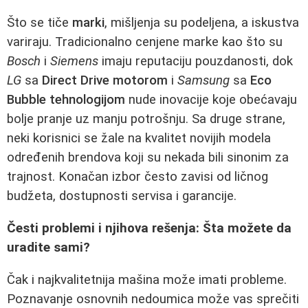
Što se tiče
marki
, mišljenja su podeljena, a iskustva
variraju. Tradicionalno cenjene marke kao što su
Bosch
i
Siemens
imaju reputaciju pouzdanosti, dok
LG
sa
Direct Drive motorom
i
Samsung
sa
Eco
Bubble tehnologijom
nude inovacije koje obećavaju
bolje pranje uz manju potrošnju. Sa druge strane,
neki korisnici se žale na kvalitet novijih modela
određenih brendova koji su nekada bili sinonim za
trajnost. Konačan izbor često zavisi od ličnog
budžeta, dostupnosti servisa i garancije.
Česti problemi i njihova rešenja: Šta možete da
uradite sami?
Čak i najkvalitetnija mašina može imati probleme.
Poznavanje osnovnih nedoumica može vas sprečiti