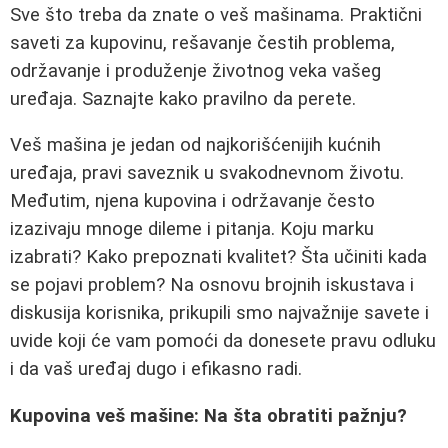
Sve što treba da znate o veš mašinama. Praktični
saveti za kupovinu, rešavanje čestih problema,
održavanje i produženje životnog veka vašeg
uređaja. Saznajte kako pravilno da perete.
Veš mašina je jedan od najkorišćenijih kućnih
uređaja, pravi saveznik u svakodnevnom životu.
Međutim, njena kupovina i održavanje često
izazivaju mnoge dileme i pitanja. Koju marku
izabrati? Kako prepoznati kvalitet? Šta učiniti kada
se pojavi problem? Na osnovu brojnih iskustava i
diskusija korisnika, prikupili smo najvažnije savete i
uvide koji će vam pomoći da donesete pravu odluku
i da vaš uređaj dugo i efikasno radi.
Kupovina veš mašine: Na šta obratiti pažnju?