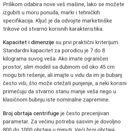
Prilikom odabira nove veš mašine, lako se možete
izgubiti u moru ponuda, marki i tehničkih
specifikacija. Ključ je da odvojite marketinške
trikove od stvarno korisnih karakteristika.
Kapacitet i dimenzije
su prvi praktični kriterijum.
Standardni kapacitet za porodicu je 7 do 8
kilograma suvog veša. Ako imate ograničen
prostor,
slim modeli
sa dubinom od oko 45 cm
mogu biti rešenje, ali imajte u vidu da im je bubanj
često viši, što može otežati punjenje, a neki korisni
primećuju da stvarno stanu manje veša nego u
klasičnom bubnju iste nominalne zapremine.
Broj obrtaja centrifuge
je često precenjivan
parametar. Za većinu potreba sasvim je dovoljno
800 do 1000 obrtaja u minuti. Veći broj obrtaja,