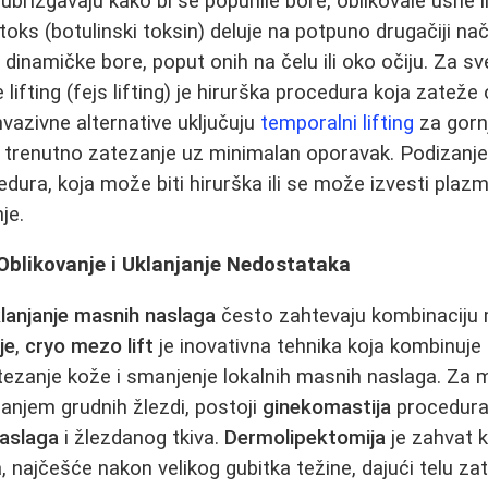
se ubrizgavaju kako bi se popunile bore, oblikovale usne i
oks (botulinski toksin) deluje na potpuno drugačiji nač
u dinamičke bore, poput onih na čelu ili oko očiju. Za s
lifting (fejs lifting) je hirurška procedura koja zateže
nvazivne alternative uključuju
temporalni lifting
za gornji
ju trenutno zatezanje uz minimalan oporavak. Podizanje
dura, koja može biti hirurška ili se može izvesti pla
je.
Oblikovanje i Uklanjanje Nedostataka
lanjanje masnih naslaga
često zahtevaju kombinaciju
je
,
cryo mezo lift
je inovativna tehnika koja kombinuje 
ezanje kože i smanjenje lokalnih masnih naslaga. Za 
anjem grudnih žlezdi, postoji
ginekomastija
procedura
naslaga
i žlezdanog tkiva.
Dermolipektomija
je zahvat k
 najčešće nakon velikog gubitka težine, dajući telu zate