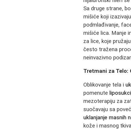
hijaluronski fileri 
Sa druge strane, bot
mišiće koji izazivaj
podmlađivanje, face 
mišiće lica. Manje i
za lice, koje pruža
često tražena proce
neinvazivno podizan
Tretmani za Telo: 
Oblikovanje tela i
uk
pomenute
liposukci
mezoterapiju za zat
suočavaju sa poveć
uklanjanje masnih 
kože i masnog tkiva,