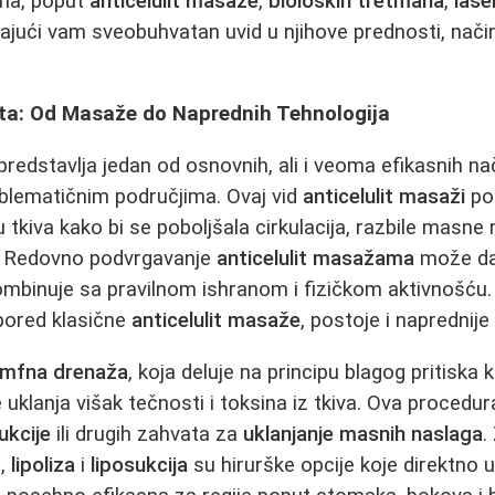
ana, poput
anticelulit masaže
,
bioloških tretmana
,
lase
ajući vam sveobuhvatan uvid u njihove prednosti, način
lita: Od Masaže do Naprednih Tehnologija
predstavlja jedan od osnovnih, ali i veoma efikasnih na
blematičnim područjima. Ovaj vid
anticelulit masaži
pod
 tkiva kako bi se poboljšala cirkulacija, razbile masne
a. Redovno podvrgavanje
anticelulit masažama
može dati
mbinuje sa pravilnom ishranom i fizičkom aktivnošću
 pored klasične
anticelulit masaže
, postoje i naprednij
limfna drenaža
, koja deluje na principu blagog pritiska k
 uklanja višak tečnosti i toksina iz tkiva. Ova procedu
ukcije
ili drugih zahvata za
uklanjanje masnih naslaga
.
e,
lipoliza
i
liposukcija
su hirurške opcije koje direktno 