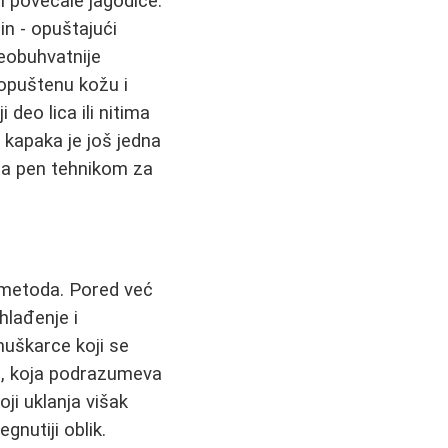
li povećale jagodice.
in - opuštajući
veobuhvatnije
 opuštenu kožu i
 deo lica ili nitima
 kapaka je još jedna
zma pen tehnikom za
 metoda. Pored već
hlađenje i
muškarce koji se
, koja podrazumeva
oji uklanja višak
gnutiji oblik.