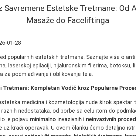
z Savremene Estetske Tretmane: Od An
Masaže do Faceliftinga
26-01-28
d popularnih estetskih tretmana. Saznajte više o ant
, laserskoj epilaciji, hijaluronskim filerima, botoksu, 
za podmlađivanje i oblikovanje tela.
i Tretmani: Kompletan Vodič kroz Popularne Proce
estetska medicina i kozmetologija nude širok spektar
raznih nedostataka, od borbe sa celulitom do podmlađ
io je pojavu
minimalno invazivnih
i
neinvazivnih proce
e uz kraći oporavak. U ovom članku ćemo detaljno istr