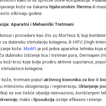
hvatom kako bi se sprečile bolne komplikacije.
Podmla
javanje kože na šakama
hijaluronskim filerima
ili ma
često otkrivaju godine.
cija: Aparatni i Mehanički Tretmani
donosi i procedure kao što su Morfeus 8, koji kombini
ce za dubinsku stimulaciju kolagena, ili HIFU (High-Int
ezanje kože.
Miolift
je još jedna aparatna tehnika koja 
 Za dubinsko čišćenje lica i tretman pora, Dermapen (m
u koži kroz koje bolje prodiru aktivne supstance, popu
i stimulatora kolagena.
e kože, tretmani poput
aktivnog kiseonika za lice
ili
bi
intenzivnu oksigenaciju i regeneraciju.
Uklanjanje po
ka) se sve češće obavlja neinvazivno, korišćenjem te
ekvencije
, mako i
liposukcija
ostaje efikasno rešenje.