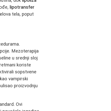
butina, dok
lipoliza
kođe,
lipotransfer
elova tela, poput
ocedurama.
pcije. Mezoterapija
line u srednji sloj
tretmani koriste
ktivirali sopstvene
kao vampirski
mulisao proizvodnju
tandard. Ovi