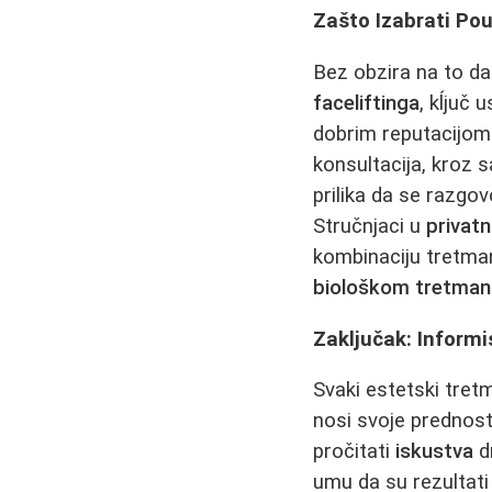
Zašto Izabrati P
Bez obzira na to da
faceliftinga
, kĺjuč 
dobrim reputacijom 
konsultacija, kroz 
prilika da se razgo
Stručnjaci u
privatn
kombinaciju tretman
biološkom tretman
Zaključak: Informi
Svaki estetski tre
nosi svoje prednost
pročitati
iskustva
dr
umu da su rezultati 