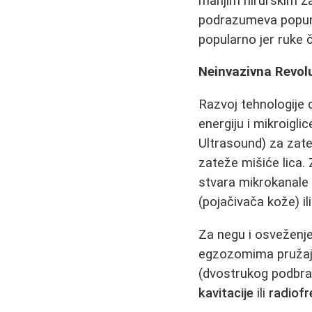
manjim hirurškim za
podrazumeva popun
popularno jer ruke 
Neinvazivna Revolu
Razvoj tehnologije 
energiju i mikroigli
Ultrasound) za zat
zateže mišiće lica.
stvara mikrokanale 
(pojačivača kože) il
Za negu i osveženj
egzozomima pružaju 
(dvostrukog podbrat
kavitacije
ili
radiofr