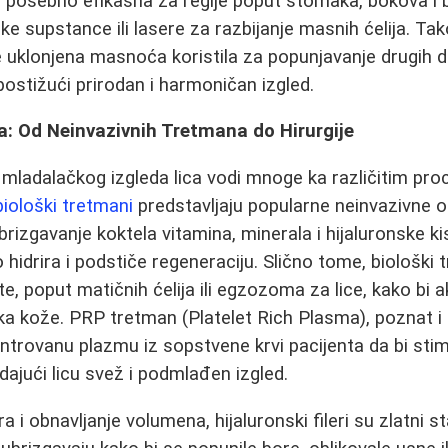
 posebno efikasna za regije poput stomaka, bokova i 
ke supstance ili lasere za razbijanje masnih ćelija. Ta
se uklonjena masnoća koristila za popunjavanje drugih d
 postižući prirodan i harmoničan izgled.
a: Od Neinvazivnih Tretmana do Hirurgije
mladalačkog izgleda lica vodi mnoge ka različitim pr
biološki tretmani
predstavljaju popularne neinvazivne o
izgavanje koktela vitamina, minerala i hijaluronske kise
 hidrira i podstiče regeneraciju. Slično tome, biološki 
, poput matičnih ćelija ili egzozoma za lice, kako bi a
 kože. PRP tretman (Platelet Rich Plasma), poznat i 
centrovanu plazmu iz sopstvene krvi pacijenta da bi sti
 dajući licu svež i podmlađen izgled.
 i obnavljanje volumena, hijaluronski fileri su zlatni s