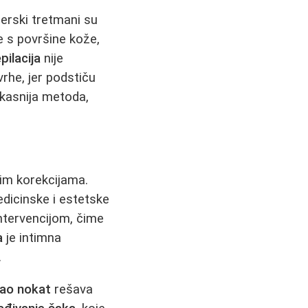
serski tretmani su
je s površine kože,
pilacija
nije
rhe, jer podstiču
ikasnija metoda,
im korekcijama.
edicinske i estetske
ntervencijom, čime
a
je intimna
.
tao nokat
rešava