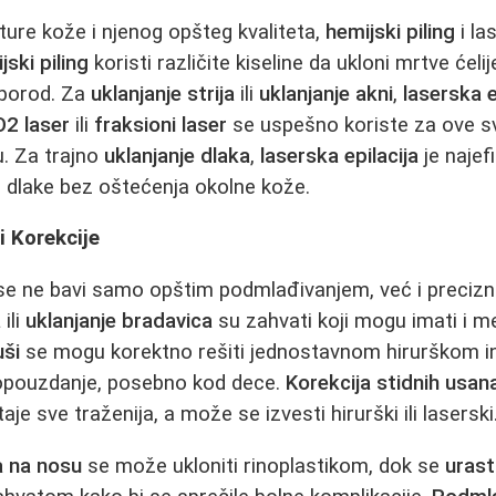
ture kože i njenog opšteg kvaliteta,
hemijski piling
i la
jski piling
koristi različite kiseline da ukloni mrtve ćeli
eporod. Za
uklanjanje strija
ili
uklanjanje akni
,
laserska e
2 laser
ili
fraksioni laser
se uspešno koriste za ove sv
. Za trajno
uklanjanje dlaka
,
laserska epilacija
je najef
ul dlake bez oštećenja okolne kože.
i Korekcije
se ne bavi samo opštim podmlađivanjem, već i precizn
a
ili
uklanjanje bradavica
su zahvati koji mogu imati i m
ši
se mogu korektno rešiti jednostavnom hirurškom i
opouzdanje, posebno kod dece.
Korekcija stidnih usan
je sve traženija, a može se izvesti hirurški ili laserski
a na nosu
se može ukloniti rinoplastikom, dok se
uras