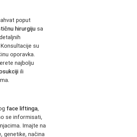
 zahvat poput
tičnu hirurgiju
sa
detaljnih
 Konsultacije su
ačinu oporavka.
rete najbolju
posukciji
ili
ama.
nog
face liftinga
,
o se informisati,
čnjacima. Imajte na
, genetike, načina