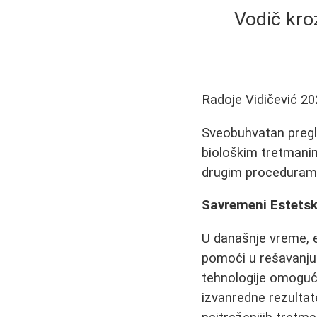
Vodič kro
Radoje Vidičević
20
Sveobuhvatan pregle
biološkim tretmanima
drugim procedurama 
Savremeni Estetsk
U današnje vreme, 
pomoći u rešavanju 
tehnologije omoguć
izvanredne rezultat