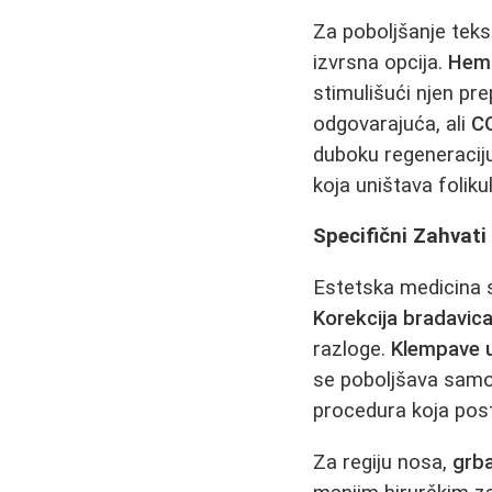
Za poboljšanje teks
izvrsna opcija.
Hemi
stimulišući njen pr
odgovarajuća, ali
CO
duboku regeneraciju
koja uništava folik
Specifični Zahvati 
Estetska medicina 
Korekcija bradavic
razloge.
Klempave u
se poboljšava sam
procedura koja posta
Za regiju nosa,
grb