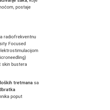
đivanje šaka
, koje
snoćom, postaje
ra radiofrekventnu
ensity Focused
elektrostimulacijom
icroneedling)
t skin bustera
oloških tretmana
sa
dbratka
hnika poput