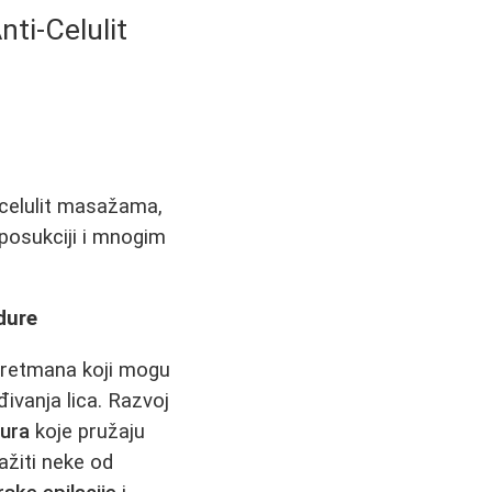
ti-Celulit
icelulit masažama,
liposukciji i mnogim
dure
 tretmana koji mogu
ivanja lica. Razvoj
dura
koje pružaju
ažiti neke od