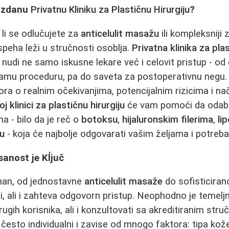
ouzdanu
Privatnu Kliniku za Plastičnu Hirurgiju
?
 li se odlučujete za
anticelulit masažu
ili kompleksniji
uspeha leži u stručnosti osoblja.
Privatna klinika za plas
nudi ne samo iskusne lekare već i celovit pristup - od 
samu proceduru, pa do saveta za postoperativnu negu.
vora o realnim očekivanjima, potencijalnim rizicima i n
oj klinici za plastičnu hirurgiju
će vam pomoći da odabe
a - bilo da je reč o
botoksu
,
hijaluronskim filerima
,
li
u
- koja će najbolje odgovarati vašim željama i potreb
sanost je Kĺjuč
tman, od jednostavne
anticelulit masaže
do sofisticira
i, ali i zahteva odgovorn pristup. Neophodno je temeljn
ugih korisnika, ali i konzultovati sa akreditiranim stru
često individualni i zavise od mnogo faktora: tipa kože