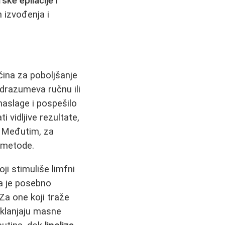
rske epilacije
i
 izvođenja i
čina za poboljšanje
razumeva ručnu ili
 naslage i pospešilo
 vidljive rezultate,
. Međutim, za
e metode.
oji stimuliše limfni
ra je posebno
 Za one koji traže
uklanjaju masne