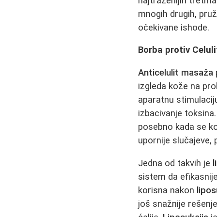
najtraženijih tretm
mnogih drugih, pruž
očekivane ishode.
Borba protiv Celu
Anticelulit masaža
izgleda kože na pro
aparatnu stimulaciju
izbacivanje toksin
posebno kada se ko
upornije slučajeve,
Jedna od takvih je
sistem da efikasnije
korisna nakon
lipos
još snažnije rešenj