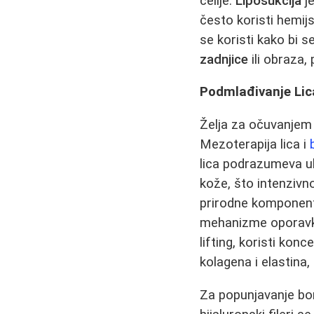
ćelije.
Liposukcija
je
često koristi hemijs
se koristi kako bi 
zadnjice
ili obraza,
Podmlađivanje Lic
Želja za očuvanjem 
Mezoterapija lica i
lica podrazumeva ubr
kože, što intenzivno
prirodne komponente
mehanizme oporavka
lifting, koristi kon
kolagena i elastina,
Za popunjavanje bora