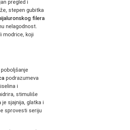
ljan pregled i
ože, stepen gubitka
hijaluronskog filera
lnu nelagodnost.
li modrice, koji
o poboljšanje
ca
podrazumeva
selina i
idrira, stimuliše
a
je sjajnija, glatka i
e sprovesti seriju