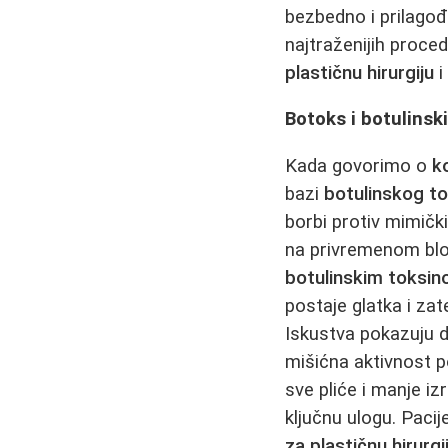
bezbedno i prilagođ
najtraženijih proce
plastičnu hirurgiju
i
Botoks i botulinski
Kada govorimo o
k
bazi
botulinskog to
borbi protiv mimički
na privremenom blok
botulinskim toksi
postaje glatka i zat
Iskustva pokazuju d
mišićna aktivnost
sve pliće i manje iz
ključnu ulogu. Pacij
za plastičnu hirurgi