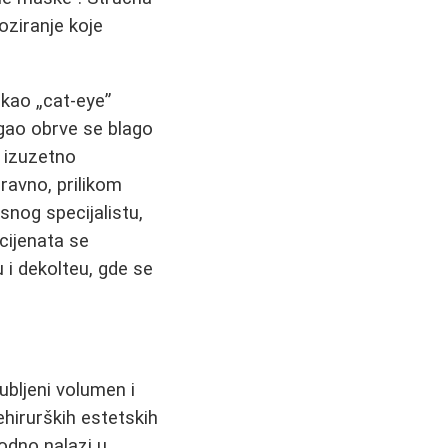
ziranje koje
 kao „cat-eye”
ugao obrve se blago
e izuzetno
ravno, prilikom
snog specijalistu,
acijenata se
 i dekolteu, gde se
ubljeni volumen i
hirurških estetskih
rodno nalazi u