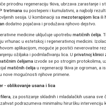
če prirodnu regeneraciju tkiva, ubrzava zarastanje i st
P tretmana
su postepeni i kumulativni, a najbolji rezul
vljenih sesija. U kombinaciji sa
mezoterapijom lica
ili
an
dodatno pojačava i produžava njihovo dejstvo.
nerativne medicine uključuje upotrebu
matičnih ćelija
. 
ju vrhunac u estetskoj i regenerativnoj medicini. Izol
jihovom aplikacijom, moguće je postići neverovatne rez
jenju ožiljaka i podmlađivanju lica. U
privatnoj klinici
atičnim ćelijama
izvode se po strogim protokolima, 
ijal
matičnih ćelija
u regeneraciji tkiva je ogroman, a is
ju nove mogućnosti njihove primene.
fer - oblikovanje usana i lica
filera
, za postizanje skladnih i mladalačkih usana sve
j zahvat podrazumeva minimalnu hiruršku intervenciju 