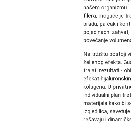
našem organizmu i z
filera
, moguće je tre
bradu, pa čak i kont
pojedinačni zahvat
povećanje volumen
Na tržištu postoji 
željenog efekta. G
trajati rezultati -
efekat
hijaluronski
kolagena. U
privatno
individualni plan t
materijala kako bi s
izgled lica, savetuj
rešavaju i dinamičke