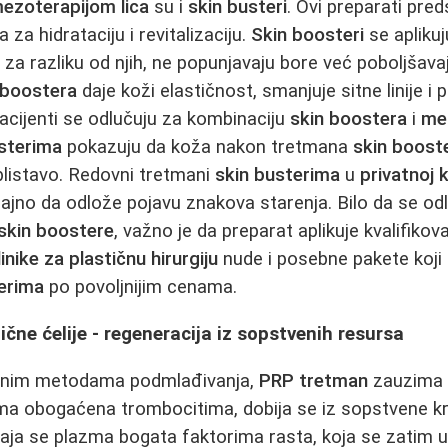
ezoterapijom lica
su i
skin busteri
. Ovi preparati pre
 za hidrataciju i revitalizaciju.
Skin boosteri
se aplikuj
li za razliku od njih, ne popunjavaju bore već poboljšava
 boostera
daje koži elastičnost, smanjuje sitne linije i
pacijenti se odlučuju za kombinaciju
skin boostera
i
mez
sterima
pokazuju da koža nakon tretmana
skin boost
blistavo. Redovni tretmani
skin busterima
u
privatnoj k
no da odlože pojavu znakova starenja. Bilo da se od
skin boostere
, važno je da preparat aplikuje kvalifikov
inike za plastičnu hirurgiju
nude i posebne pakete koji 
erima
po povoljnijim cenama.
čne ćelije - regeneracija iz sopstvenih resursa
odnim metodama podmlađivanja,
PRP tretman
zauzima 
ma obogaćena trombocitima, dobija se iz sopstvene kr
dvaja se plazma bogata faktorima rasta, koja se zatim 