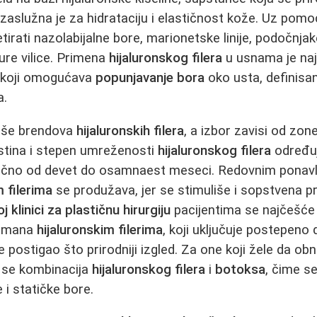
aslužna je za hidrataciju i elastičnost kože. Uz pom
tirati nazolabijalne bore, marionetske linije, podočnjak
ure vilice. Primena
hijaluronskog filera
u usnama je najt
, koji omogućava
popunjavanje bora
oko usta, definisan
a.
više brendova
hijaluronskih filera
, a izbor zavisi od zone
ustina i stepen umreženosti
hijaluronskog filera
određuj
 obično od devet do osamnaest meseci. Redovnim ponav
m filerima
se produžava, jer se stimuliše i sopstvena p
j klinici za plastičnu hirurgiju
pacijentima se najčešće
retmana
hijaluronskim filerima
, koji uključuje postepeno
e postigao što prirodniji izgled. Za one koji žele da ob
e se kombinacija
hijaluronskog filera
i
botoksa
, čime s
 i statičke bore.