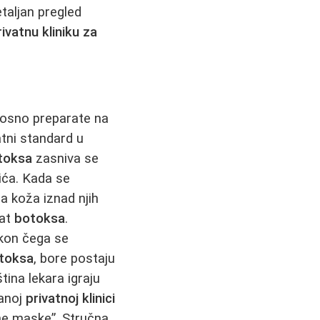
taljan pregled
rivatnu kliniku za
nosno preparate na
tni standard u
toksa
zasniva se
ića. Kada se
 a koža iznad njih
kat
botoksa
.
akon čega se
toksa
, bore postaju
tina lekara igraju
anoj
privatnoj klinici
ene maske”. Stručna