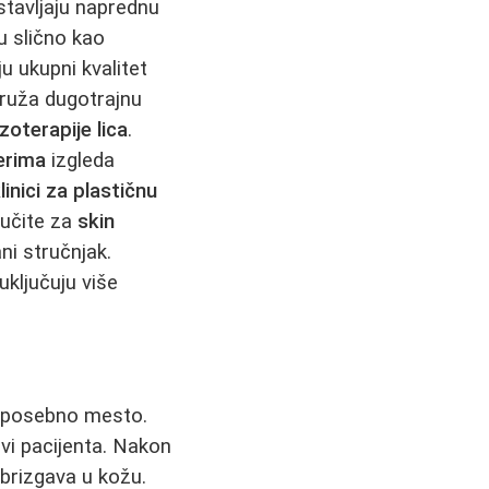
dstavljaju naprednu
u slično kao
ju ukupni kvalitet
 pruža dugotrajnu
oterapije lica
.
erima
izgleda
linici za plastičnu
lučite za
skin
ani stručnjak.
uključuju više
posebno mesto.
vi pacijenta. Nakon
ubrizgava u kožu.