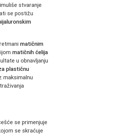
imuliše stvaranje
tati se postižu
hijaluronskim
Tretmani
matičnim
acijom
matičnih ćelija
ultate u obnavljanju
 za plastičnu
uz maksimalnu
traživanja
 češće se primenjuje
kojom se skraćuje