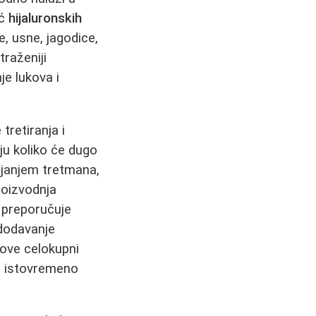
oć
hijaluronskih
e, usne, jagodice,
raženiji
je lukova i
 tretiranja i
u koliko će dugo
ljanjem tretmana,
roizvodnja
 preporučuje
 dodavanje
nove celokupni
e istovremeno