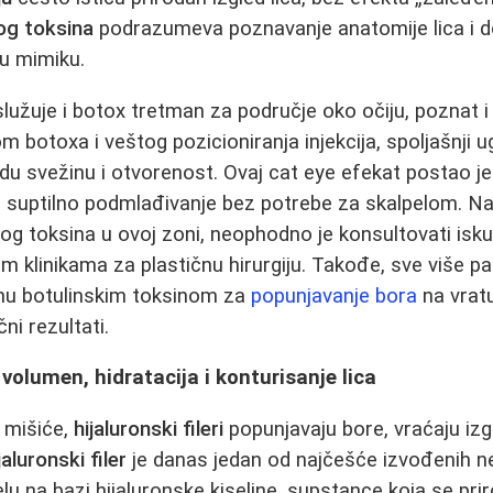
og toksina
podrazumeva poznavanje anatomije lica i do
u mimiku.
užuje i botox tretman za područje oko očiju, poznat i
m botoxa i veštog pozicioniranja injekcija, spoljašnji 
edu svežinu i otvorenost. Ovaj cat eye efekat postao j
a suptilno podmlađivanje bez potrebe za skalpelom. Na
kog toksina u ovoj zoni, neophodno je konsultovati isku
im klinikama za plastičnu hirurgiju. Takođe, sve više p
nu botulinskim toksinom za
popunjavanje bora
na vratu
ni rezultati.
 - volumen, hidratacija i konturisanje lica
 mišiće,
hijaluronski fileri
popunjavaju bore, vraćaju izg
jaluronski filer
je danas jedan od najčešće izvođenih ne
lu na bazi hijaluronske kiseline, supstance koja se pri