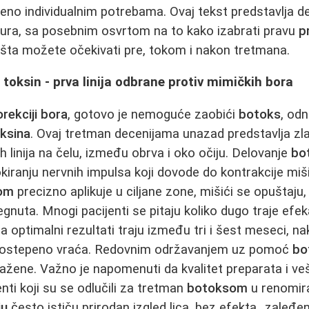
eno individualnim potrebama. Ovaj tekst predstavlja de
dura, sa posebnim osvrtom na to kako izabrati pravu
p
 šta možete očekivati pre, tokom i nakon tretmana.
 toksin - prva linija odbrane protiv mimičkih bora
orekciji bora
, gotovo je nemoguće zaobići
botoks
, od
ksina
. Ovaj tretman decenijama unazad predstavlja zla
h linija na čelu, između obrva i oko očiju. Delovanje
bo
iranju nervnih impulsa koji dovode do kontrakcije miš
nom
precizno aplikuje u ciljane zone, mišići se opuštaju,
egnuta. Mnogi pacijenti se pitaju koliko dugo traje efe
a optimalni rezultati traju između tri i šest meseci, n
 postepeno vraća. Redovnim održavanjem uz pomoć
bo
ražene. Važno je napomenuti da kvalitet preparata i veš
enti koji su se odlučili za tretman
botoksom
u renomir
ju
često ističu prirodan izgled lica, bez efekta „zaleđ