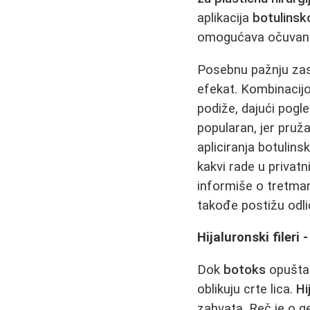
aplikacija
botulinsk
omogućava očuvan
Posebnu pažnju zasl
efekat. Kombinacijo
podiže, dajući pogl
popularan, jer pruž
apliciranja botulins
kakvi rade u privatn
informiše o tretma
takođe postižu odlič
Hijaluronski fileri
Dok
botoks
opušta
oblikuju crte lica.
Hi
zahvata. Reč je o ge