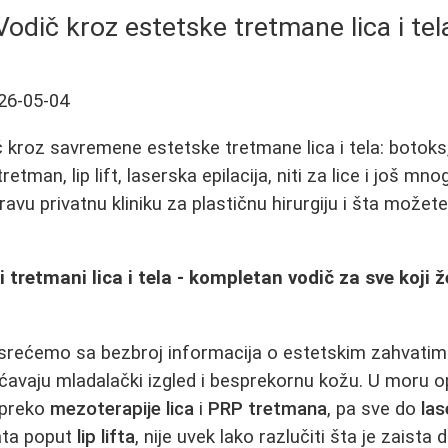
Vodič kroz estetske tretmane lica i tel
26-05-04
roz savremene estetske tretmane lica i tela: botoks, hi
etman, lip lift, laserska epilacija, niti za lice i još mn
avu privatnu kliniku za plastičnu hirurgiju i šta možet
 tretmani lica i tela - kompletan vodič za sve koji ž
rećemo sa bezbroj informacija o estetskim zahvatima
avaju mladalački izgled i besprekornu kožu. U moru o
 preko
mezoterapije lica
i
PRP tretmana
, pa sve do
las
vata poput
lip lifta
, nije uvek lako razlučiti šta je zaista 