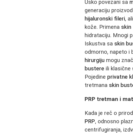
Usko povezani sa
m
generaciju proizvoda
hijaluronski fileri
, a
kože. Primena
skin
hidrataciju. Mnogi 
Iskustva sa
skin bu
odmorno, napeto i 
hirurgiju
mogu značaj
bustere
ili klasične
Pojedine
privatne kl
tretmana
skin bust
PRP tretman i mati
Kada je reč o prir
PRP
, odnosno plaz
centrifugiranja, iz