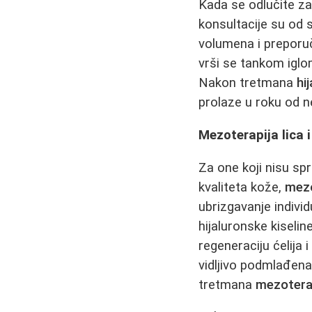
Kada se odlučite z
konsultacije su od 
volumena i preporu
vrši se tankom iglo
Nakon tretmana
hi
prolaze u roku od n
Mezoterapija lica i
Za one koji nisu s
kvaliteta kože,
mezo
ubrizgavanje individ
hijaluronske kiselin
regeneraciju ćelija 
vidljivo podmlađena
tretmana
mezoterap