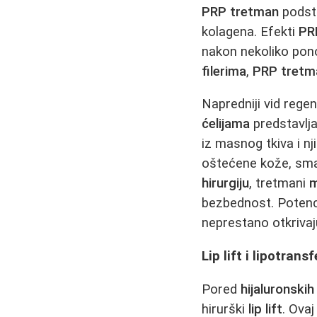
PRP tretman
podsti
kolagena. Efekti
PR
nakon nekoliko pono
filerima
,
PRP tretm
Napredniji vid rege
ćelijama
predstavlja
iz masnog tkiva i n
oštećene kože, sman
hirurgiju
, tretmani
m
bezbednost. Potenc
neprestano otkriva
Lip lift i lipotrans
Pored
hijaluronskih 
hirurški
lip lift
. Ova