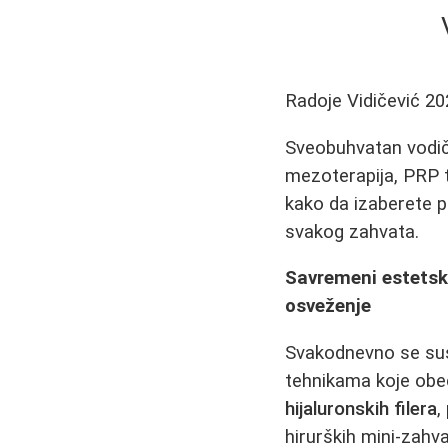
Radoje Vidičević
20
Sveobuhvatan vodič k
mezoterapija, PRP tr
kako da izaberete pr
svakog zahvata.
Savremeni estetski
osveženje
Svakodnevno se sus
tehnikama koje obeć
hijaluronskih filera
,
hirurških mini-zah