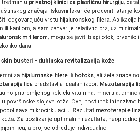
a tretman u
privatnoj klinici za plastičnu hirurgiju
, deta
suštinskog značaja. Iskusni lekar će proceniti stanje k
čiti odgovarajuću vrstu
hijaluronskog filera
. Aplikacija
m ili kanilom, a sam zahvat je relativno brz, uz minima
jaluronskim filerom
, mogu se javiti blagi otok, crvenilo i
ekoliko dana.
 skin busteri - dubinska revitalizacija kože
premni za
hijaluronske filere
ili
botoks
, ali žele značajn
terapija lica
predstavlja idealan izbor.
Mezoterapija li
ualno pripremljenog koktela vitamina, minerala, aminoki
e u površinske slojeve kože. Ovaj postupak intenzivno h
i poboljšava mikrocirkulaciju. Rezultat
mezoterapije lic
 koža. Za postizanje optimalnih rezultata, neophodno j
ijom lica
, a broj se određuje individualno.