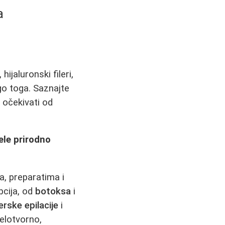
a
jaluronski fileri,
ogo toga. Saznajte
e očekivati od
ele prirodno
, preparatima i
pcija, od
botoksa
i
erske epilacije
i
delotvorno,