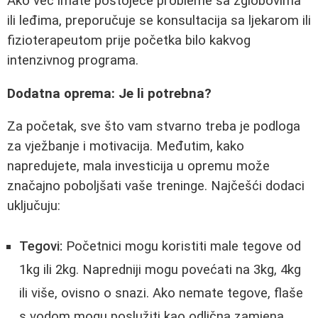
Ako već imate postojeće probleme sa zglobovima
ili leđima, preporučuje se konsultacija sa ljekarom ili
fizioterapeutom prije početka bilo kakvog
intenzivnog programa.
Dodatna oprema: Je li potrebna?
Za početak, sve što vam stvarno treba je podloga
za vježbanje i motivacija. Međutim, kako
napredujete, mala investicija u opremu može
značajno poboljšati vaše treninge. Najčešći dodaci
uključuju:
Tegovi:
Početnici mogu koristiti male tegove od
1kg ili 2kg. Napredniji mogu povećati na 3kg, 4kg
ili više, ovisno o snazi. Ako nemate tegove, flaše
s vodom mogu poslužiti kao odlična zamjena.