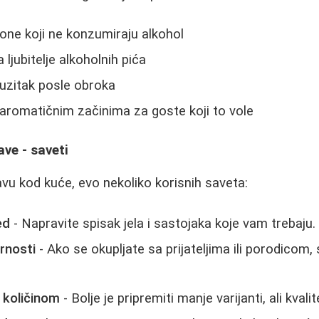
one koji ne konzumiraju alkohol
 ljubitelje alkoholnih pića
uzitak posle obroka
aromatičnim začinima za goste koji to vole
ave - saveti
avu kod kuće, evo nekoliko korisnih saveta:
ed
- Napravite spisak jela i sastojaka koje vam trebaju.
rnosti
- Ako se okupljate sa prijateljima ili porodicom
 količinom
- Bolje je pripremiti manje varijanti, ali kvali