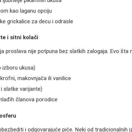
ljubitelje pikantnih ukusa
zom kao laganu opciju
ke grickalice za decu i odrasle
te i sitni kolači
a proslava nije potpuna bez slatkih zalogaja. Evo šta 
 izboru ukusa)
 krofni, makovnjača ili vanilice
i slatke varijante)
 mlađih članova porodice
osferu
bezbediti i odgovarajuće piće. Neki od tradicionalnih i