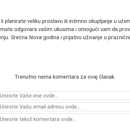
li planirate veliku proslavu ili intimno okupljanje u uže
remate odgovara vašim ukusima i omogući vam da prov
nju. Srećna Nova godina i prijatno uživanje u prazničn
Trenutno nema komentara za ovaj članak.