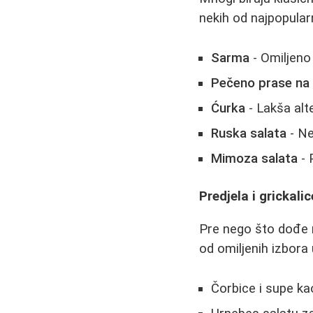
nekih od najpopularn
Sarma
- Omiljeno
Pečeno prase na 
Ćurka
- Lakša alt
Ruska salata
- Ne
Mimoza salata
- 
Predjela i grickali
Pre nego što dođe r
od omiljenih izbora 
Čorbice i supe ka