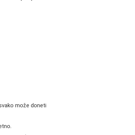
, svako može doneti
tetno.