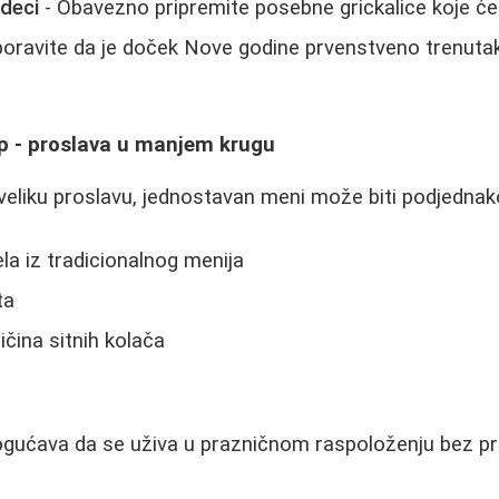
 deci
- Obavezno pripremite posebne grickalice koje će 
oravite da je doček Nove godine prvenstveno trenutak
up - proslava u manjem krugu
 veliku proslavu, jednostavan meni može biti podjednako
ela iz tradicionalnog menija
ta
ličina sitnih kolača
gućava da se uživa u prazničnom raspoloženju bez pr