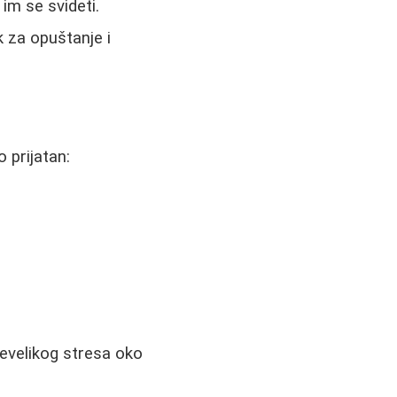
im se svideti.
 za opuštanje i
 prijatan:
evelikog stresa oko