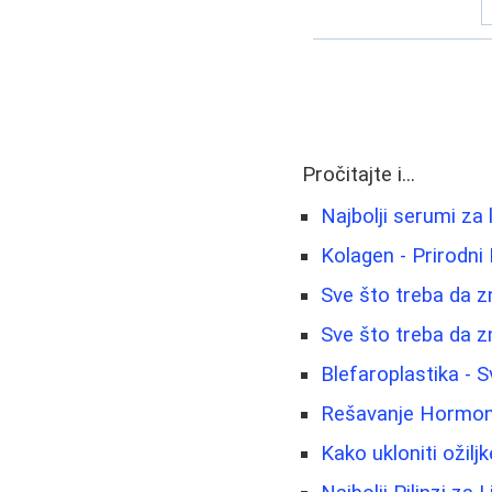
Pročitajte i...
Najbolji serumi za 
Kolagen - Prirodni 
Sve što treba da zn
Sve što treba da z
Blefaroplastika - 
Rešavanje Hormonsk
Kako ukloniti ožiljk