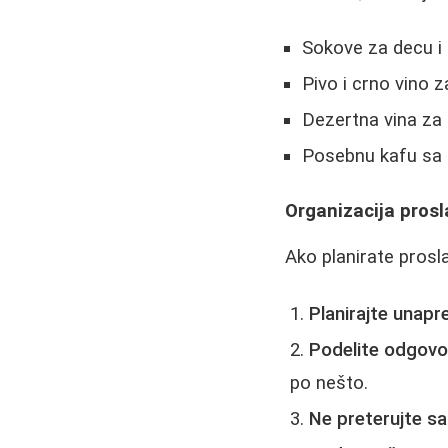
Sokove za decu i 
Pivo i crno vino za
Dezertna vina za 
Posebnu kafu sa 
Organizacija prosl
Ako planirate prosl
Planirajte unapr
Podelite odgovo
po nešto.
Ne preterujte sa