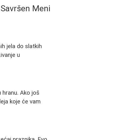
a Savršen Meni
h jela do slatkih
ivanje u
u hranu. Ako još
deja koje će vam
sećaj praznika. Evo