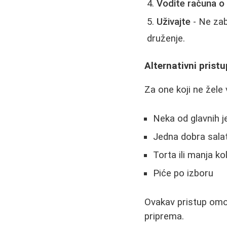
Vodite računa o
Uživajte
- Ne zab
druženje.
Alternativni prist
Za one koji ne žele
Neka od glavnih j
Jedna dobra sala
Torta ili manja ko
Piće po izboru
Ovakav pristup omo
priprema.