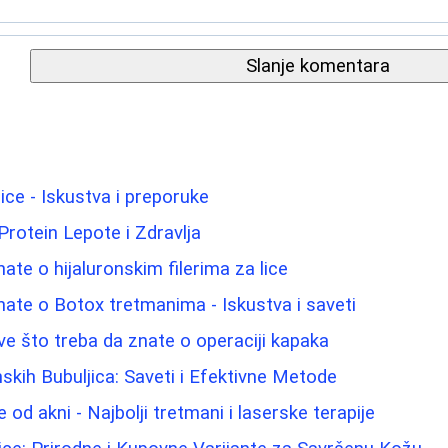
Slanje komentara
lice - Iskustva i preporuke
Protein Lepote i Zdravlja
ate o hijaluronskim filerima za lice
nate o Botox tretmanima - Iskustva i saveti
Sve što treba da znate o operaciji kapaka
ih Bubuljica: Saveti i Efektivne Metode
e od akni - Najbolji tretmani i laserske terapije