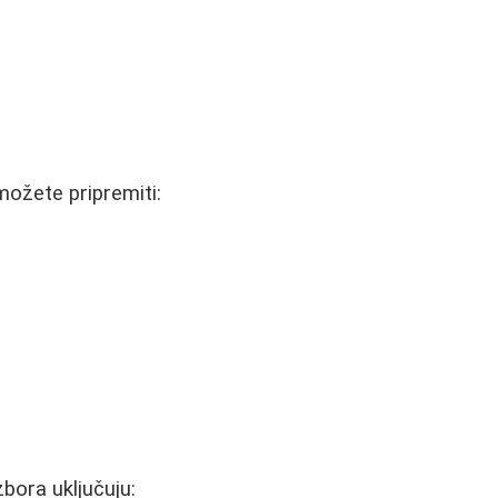
možete pripremiti:
zbora uključuju: