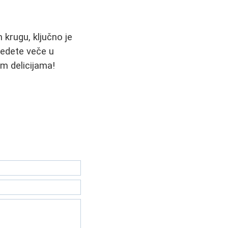
m krugu, ključno je
edete veče u
im delicijama!