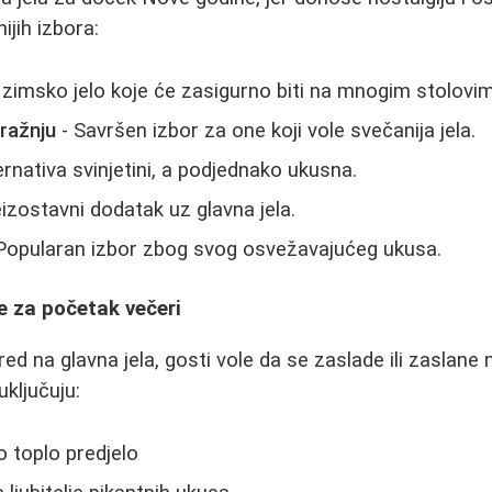
ijih izbora:
 zimsko jelo koje će zasigurno biti na mnogim stolovi
ražnju
- Savršen izbor za one koji vole svečanija jela.
ernativa svinjetini, a podjednako ukusna.
izostavni dodatak uz glavna jela.
Popularan izbor zbog svog osvežavajućeg ukusa.
ce za početak večeri
ed na glavna jela, gosti vole da se zaslade ili zaslane
uključuju:
o toplo predjelo