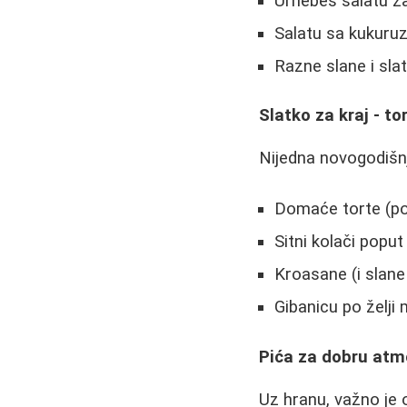
Urnebes salatu za 
Salatu sa kukuru
Razne slane i slat
Slatko za kraj - tor
Nijedna novogodišnj
Domaće torte (po
Sitni kolači poput
Kroasane (i slane 
Gibanicu po želji
Pića za dobru atm
Uz hranu, važno je o