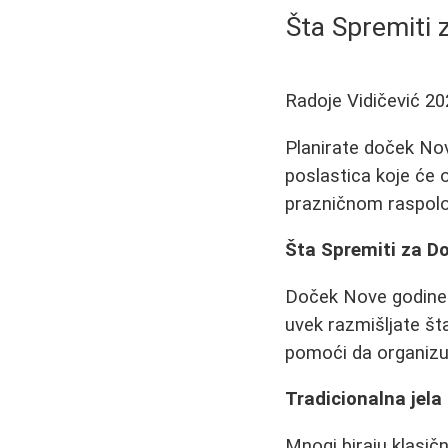
Šta Spremiti 
Radoje Vidičević
20
Planirate doček Nove
poslastica koje će o
prazničnom raspolo
Šta Spremiti za Do
Doček Nove godine j
uvek razmišljate št
pomoći da organizu
Tradicionalna jela
Mnogi biraju klasič