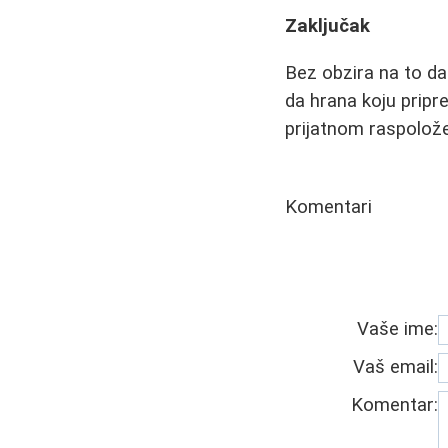
Zaključak
Bez obzira na to da 
da hrana koju prip
prijatnom raspolože
Komentari
Vaše ime:
Vaš email:
Komentar: