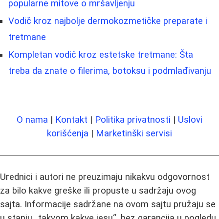
popularne mitove o mršavljenju
Vodič kroz najbolje dermokozmetičke preparate i
tretmane
Kompletan vodič kroz estetske tretmane: Šta
treba da znate o filerima, botoksu i podmlađivanju
O nama
|
Kontakt
|
Politika privatnosti
|
Uslovi
korišćenja
|
Marketinški servisi
Urednici i autori ne preuzimaju nikakvu odgovornost
za bilo kakve greške ili propuste u sadržaju ovog
sajta. Informacije sadržane na ovom sajtu pružaju se
u stanju „takvom kakve jesu“, bez garancija u pogledu