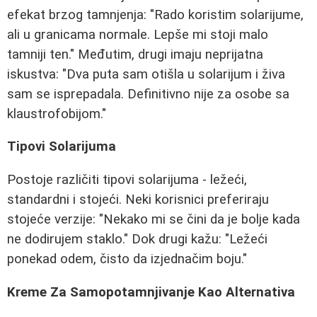
efekat brzog tamnjenja: "Rado koristim solarijume,
ali u granicama normale. Lepše mi stoji malo
tamniji ten." Međutim, drugi imaju neprijatna
iskustva: "Dva puta sam otišla u solarijum i živa
sam se isprepadala. Definitivno nije za osobe sa
klaustrofobijom."
Tipovi Solarijuma
Postoje različiti tipovi solarijuma - ležeći,
standardni i stojeći. Neki korisnici preferiraju
stojeće verzije: "Nekako mi se čini da je bolje kada
ne dodirujem staklo." Dok drugi kažu: "Ležeći
ponekad odem, čisto da izjednačim boju."
Kreme Za Samopotamnjivanje Kao Alternativa