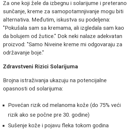
Za one koji žele da izbegnu i solarijume i preterano
sunčanje, kreme za samopotamnjivanje mogu biti
alternativa. Međutim, iskustva su podeljena:
"Pokušala sam sa kremama, ali izgledala sam kao
da bolujem od žutice." Dok neki nalaze adekvatan
proizvod: "Samo Niveine kreme mi odgovaraju za
održavanje boje."
Zdravstveni Rizici Solarijuma
Brojna istraživanja ukazuju na potencijalne
opasnosti od solarijuma:
Povećan rizik od melanoma kože (do 75% veći
rizik ako se počne pre 30. godine)
Sušenje kože i pojavu fleka tokom godina