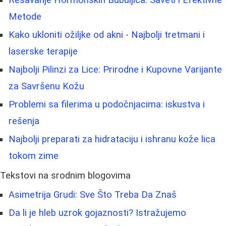
Metode
Kako ukloniti ožiljke od akni - Najbolji tretmani i
laserske terapije
Najbolji Pilinzi za Lice: Prirodne i Kupovne Varijante
za Savršenu Kožu
Problemi sa filerima u podočnjacima: iskustva i
rešenja
Najbolji preparati za hidrataciju i ishranu kože lica
tokom zime
Tekstovi na srodnim blogovima
Asimetrija Grudi: Sve Što Treba Da Znaš
Da li je hleb uzrok gojaznosti? Istražujemo