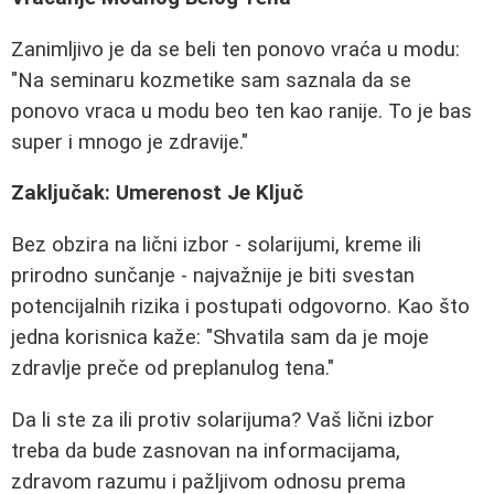
Zanimljivo je da se beli ten ponovo vraća u modu:
"Na seminaru kozmetike sam saznala da se
ponovo vraca u modu beo ten kao ranije. To je bas
super i mnogo je zdravije."
Zaključak: Umerenost Je Ključ
Bez obzira na lični izbor - solarijumi, kreme ili
prirodno sunčanje - najvažnije je biti svestan
potencijalnih rizika i postupati odgovorno. Kao što
jedna korisnica kaže: "Shvatila sam da je moje
zdravlje preče od preplanulog tena."
Da li ste za ili protiv solarijuma? Vaš lični izbor
treba da bude zasnovan na informacijama,
zdravom razumu i pažljivom odnosu prema