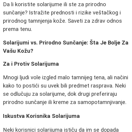
Da li koristite solarijume ili ste za prirodno
sunčanje? Istražite prednosti i rizike veštačkog i
prirodnog tamnjenja kože. Saveti za zdrav odnos
prema tenu.
Solarijumi vs. Prirodno Sunčanje: Šta Je Bolje Za
Vašu Kožu?
Za i Protiv Solarijuma
Mnogi ljudi vole izgled malo tamnijeg tena, ali načini
kako to postići su uvek bili predmet rasprava. Neki
se odlučuju za solarijume, dok drugi preferiraju
prirodno sunčanje ili kreme za samopotamnjivanje.
Iskustva Korisnika Solarijuma
Neki korisnici solarijuma ističu da im se dopada