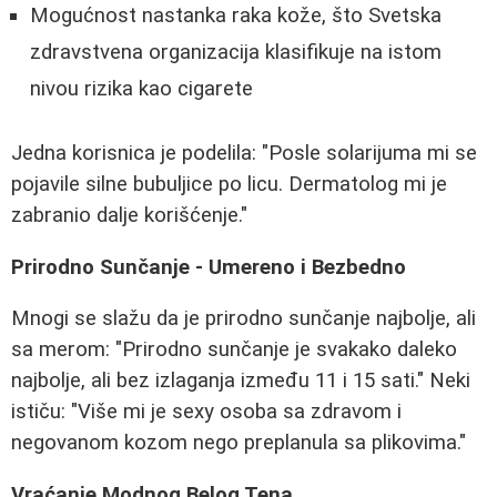
Mogućnost nastanka raka kože, što Svetska
zdravstvena organizacija klasifikuje na istom
nivou rizika kao cigarete
Jedna korisnica je podelila: "Posle solarijuma mi se
pojavile silne bubuljice po licu. Dermatolog mi je
zabranio dalje korišćenje."
Prirodno Sunčanje - Umereno i Bezbedno
Mnogi se slažu da je prirodno sunčanje najbolje, ali
sa merom: "Prirodno sunčanje je svakako daleko
najbolje, ali bez izlaganja između 11 i 15 sati." Neki
ističu: "Više mi je sexy osoba sa zdravom i
negovanom kozom nego preplanula sa plikovima."
Vraćanje Modnog Belog Tena