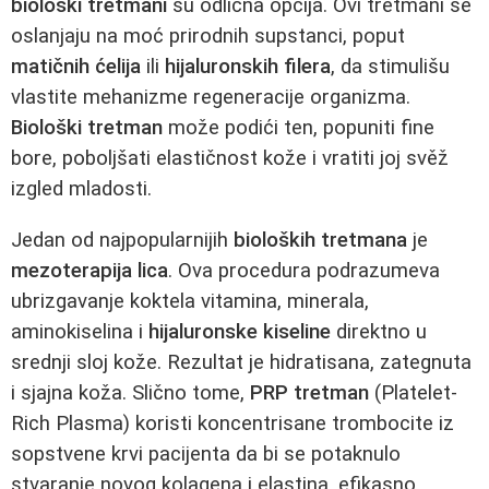
biološki tretmani
su odlična opcija. Ovi tretmani se
oslanjaju na moć prirodnih supstanci, poput
matičnih ćelija
ili
hijaluronskih filera
, da stimulišu
vlastite mehanizme regeneracije organizma.
Biološki tretman
može podići ten, popuniti fine
bore, poboljšati elastičnost kože i vratiti joj svěž
izgled mladosti.
Jedan od najpopularnijih
bioloških tretmana
je
mezoterapija lica
. Ova procedura podrazumeva
ubrizgavanje koktela vitamina, minerala,
aminokiselina i
hijaluronske kiseline
direktno u
srednji sloj kože. Rezultat je hidratisana, zategnuta
i sjajna koža. Slično tome,
PRP tretman
(Platelet-
Rich Plasma) koristi koncentrisane trombocite iz
sopstvene krvi pacijenta da bi se potaknulo
stvaranje novog kolagena i elastina, efikasno