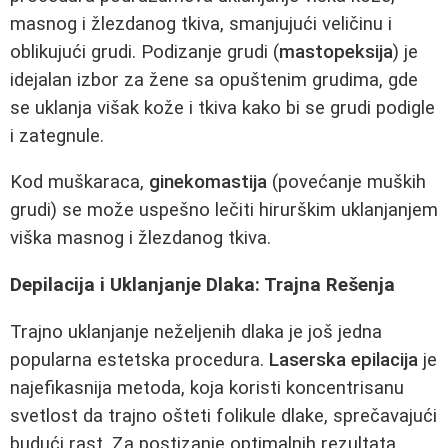
masnog i žlezdanog tkiva, smanjujući veličinu i
oblikujući grudi. Podizanje grudi (
mastopeksija
) je
idejalan izbor za žene sa opuštenim grudima, gde
se uklanja višak kože i tkiva kako bi se grudi podigle
i zategnule.
Kod muškaraca,
ginekomastija
(povećanje muških
grudi) se može uspešno lečiti hirurškim uklanjanjem
viška masnog i žlezdanog tkiva.
Depilacija i Uklanjanje Dlaka: Trajna Rešenja
Trajno uklanjanje neželjenih dlaka je još jedna
popularna estetska procedura.
Laserska epilacija
je
najefikasnija metoda, koja koristi koncentrisanu
svetlost da trajno ošteti folikule dlake, sprečavajući
budući rast. Za postizanje optimalnih rezultata