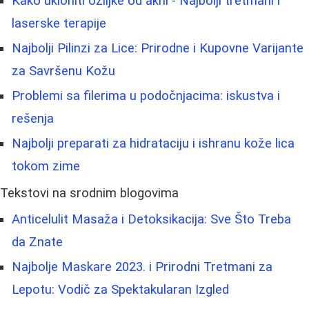
Kako ukloniti ožiljke od akni - Najbolji tretmani i
laserske terapije
Najbolji Pilinzi za Lice: Prirodne i Kupovne Varijante
za Savršenu Kožu
Problemi sa filerima u podočnjacima: iskustva i
rešenja
Najbolji preparati za hidrataciju i ishranu kože lica
tokom zime
Tekstovi na srodnim blogovima
Anticelulit Masaža i Detoksikacija: Sve Što Treba
da Znate
Najbolje Maskare 2023. i Prirodni Tretmani za
Lepotu: Vodič za Spektakularan Izgled