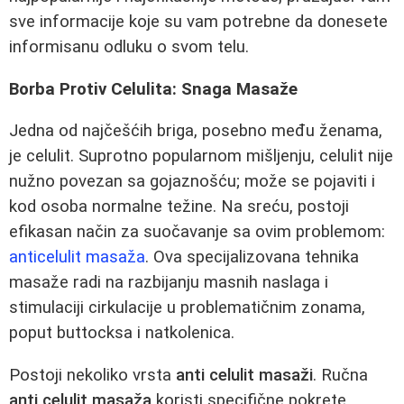
sve informacije koje su vam potrebne da donesete
informisanu odluku o svom telu.
Borba Protiv Celulita: Snaga Masaže
Jedna od najčešćih briga, posebno među ženama,
je celulit. Suprotno popularnom mišljenju, celulit nije
nužno povezan sa gojaznošću; može se pojaviti i
kod osoba normalne težine. Na sreću, postoji
efikasan način za suočavanje sa ovim problemom:
anticelulit masaža
. Ova specijalizovana tehnika
masaže radi na razbijanju masnih naslaga i
stimulaciji cirkulacije u problematičnim zonama,
poput buttocksa i natkolenica.
Postoji nekoliko vrsta
anti celulit masaži
. Ručna
anti celulit masaža
koristi specifične pokrete