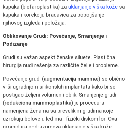
kapaka (blefaroplastika) za
uklanjanje viška kože
sa
kapaka i korekciju bradavica za poboljšanje
njihovog izgleda i položaja.
Oblikovanje Grudi: Povećanje, Smanjenje i
Podizanje
Grudi su važan aspekt ženske siluete. Plastična
hirurgija nudi rešenja za različite želje i probleme.
Povećanje grudi (
augmentacija mammæ
) se obično
vrši ugradnjom silikonskih implantata kako bi se
postigao željeni volumen i oblik. Smanjenje grudi
(
redukciona mammoplastika
) je procedura
namenjena ženama sa prevelikim grudima које
uzrokuju bolove u leđima i fizički diskomfor. Ova
procedura podrazumeva uklanjanje viška kože,