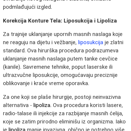
podmlađujući izgled.
Korekcija Konture Tela: Liposukcija i Lipoliza
Za trajnije uklanjanje upornih masnih naslaga koje
ne reaguju na dijetu i vežbanje,
liposukcija
je zlatni
standard. Ova hirurška procedura podrazumeva
uklanjanje masnih naslaga putem tanke cevčice
(kanile). Savremene tehnike, poput laserske ili
ultrazvučne liposukcije, omogućavaju preciznije
oblikovanje i kraće vreme oporavka.
Za one koji se plaše hirurgije, postoji neinvazivna
alternativa -
lipoliza
. Ova procedura koristi lasere,
radio-talase ili injekcije za razbijanje masnih ćelija,
које se zatim prirodno eliminišu iz organizma. Iako
je
lipoliza
manje invazivna, obično je potrebno više