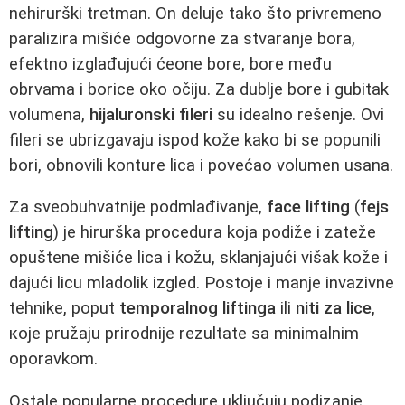
nehirurški tretman. On deluje tako što privremeno
paralizira mišiće odgovorne za stvaranje bora,
efektno izglađujući ćeone bore, bore među
obrvama i borice oko očiju. Za dublje bore i gubitak
volumena,
hijaluronski fileri
su idealno rešenje. Ovi
fileri se ubrizgavaju ispod kože kako bi se popunili
bori, obnovili konture lica i povećao volumen usana.
Za sveobuhvatnije podmlađivanje,
face lifting
(
fejs
lifting
) je hirurška procedura koja podiže i zateže
opuštene mišiće lica i kožu, sklanjajući višak kože i
dajući licu mladolik izgled. Postoje i manje invazivne
tehnike, poput
temporalnog liftinga
ili
niti za lice
,
које pružaju prirodnije rezultate sa minimalnim
oporavkom.
Ostale popularne procedure uključuju podizanje