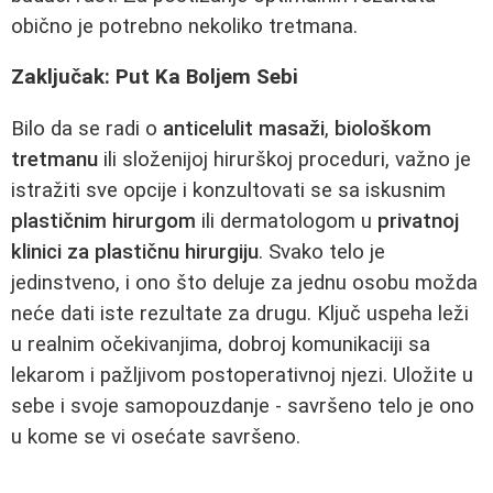
obično je potrebno nekoliko tretmana.
Zaključak: Put Ka Boljem Sebi
Bilo da se radi o
anticelulit masaži
,
biološkom
tretmanu
ili složenijoj hirurškoj proceduri, važno je
istražiti sve opcije i konzultovati se sa iskusnim
plastičnim hirurgom
ili dermatologom u
privatnoj
klinici za plastičnu hirurgiju
. Svako telo je
jedinstveno, i ono što deluje za jednu osobu možda
neće dati iste rezultate za drugu. Ključ uspeha leži
u realnim očekivanjima, dobroj komunikaciji sa
lekarom i pažljivom postoperativnoj njezi. Uložite u
sebe i svoje samopouzdanje - savršeno telo je ono
u kome se vi osećate savršeno.