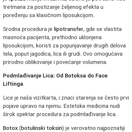
tretmana za postizanje željenog efekta u
poređenju sa klasičnom liposukcijom.
Srodna procedura je
lipotransfer
, gde se vlastita
masnoća pacijenta, prethodno uklonjena
liposukcijom, koristi za popunjavanje drugih delova
tela, poput jagodica, lica ili grudi. Ovo omogućava
prirodno oblikovanje i povećanje volumena.
Podmlađivanje Lica: Od Botoksa do Face
Liftinga
Lice je naša vizitkarta, i znaci starenja se često prvi
pojave upravo na njemu. Estetska medicina nudi
širok spektar procedura za podmlađivanje lica.
Botox
(
botulinski toksin
) je verovatno najpoznatiji