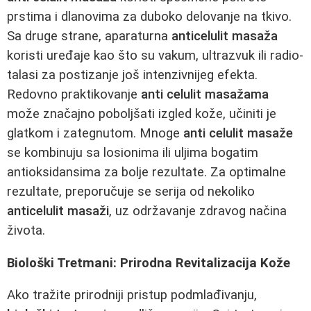
prstima i dlanovima za duboko delovanje na tkivo.
Sa druge strane, aparaturna
anticelulit masaža
koristi uređaje kao što su vakum, ultrazvuk ili radio-
talasi za postizanje još intenzivnijeg efekta.
Redovno praktikovanje
anti celulit masažama
može značajno poboljšati izgled kože, učiniti je
glatkom i zategnutom. Mnoge
anti celulit masaže
se kombinuju sa losionima ili uljima bogatim
antioksidansima za bolje rezultate. Za optimalne
rezultate, preporučuje se serija od nekoliko
anticelulit masaži
, uz održavanje zdravog načina
života.
Biološki Tretmani: Prirodna Revitalizacija Kože
Ako tražite prirodniji pristup podmlađivanju,