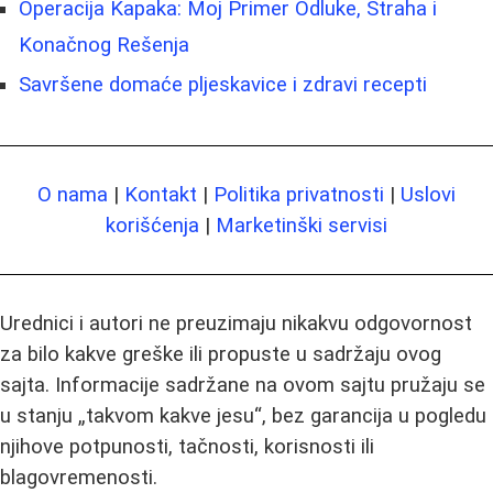
Operacija Kapaka: Moj Primer Odluke, Straha i
Konačnog Rešenja
Savršene domaće pljeskavice i zdravi recepti
O nama
|
Kontakt
|
Politika privatnosti
|
Uslovi
korišćenja
|
Marketinški servisi
Urednici i autori ne preuzimaju nikakvu odgovornost
za bilo kakve greške ili propuste u sadržaju ovog
sajta. Informacije sadržane na ovom sajtu pružaju se
u stanju „takvom kakve jesu“, bez garancija u pogledu
njihove potpunosti, tačnosti, korisnosti ili
blagovremenosti.