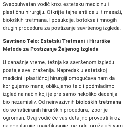
Sveobuhvatan vodič kroz estetsku medicinu i
plastičnu hirurgiju. Otkrijte tajne anti celulit masaži,
bioloških tretmana, liposukcije, botoksa i mnogih
drugih procedura za postizanje savršenog izgleda.
Savršeno Telo: Estetski Tretmani i Hirurške
Metode za Postizanje Željenog Izgleda
U današnje vreme, težnja ka savršenom izgledu
postaje sve izraženija. Napredak u estetskoj
medicini i plastičnoj hirurgiji omogućava nam da
korigujemo mane, oblikujemo telo i podmladimo
izgled na način koji je pre samo nekoliko decenija
bio nezamisliv. Od neinvazivnih
bioloških tretmana
do sofisticiranih hirurških procedura, izbor je
ogroman. Ovaj vodić će vas detaljno provesti kroz
najpopularnije i najefikasnije metode, pružajući vam