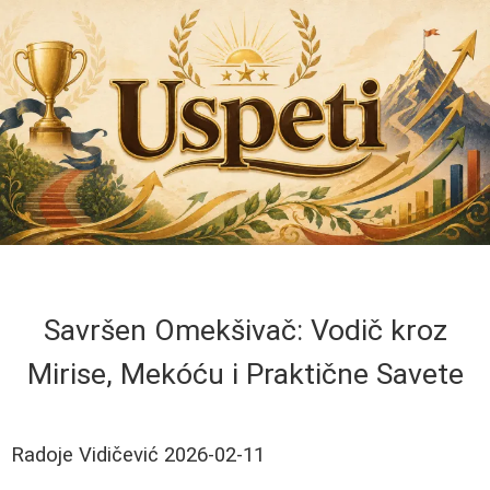
Savršen Omekšivač: Vodič kroz
Mirise, Mekóću i Praktične Savete
Radoje Vidičević
2026-02-11