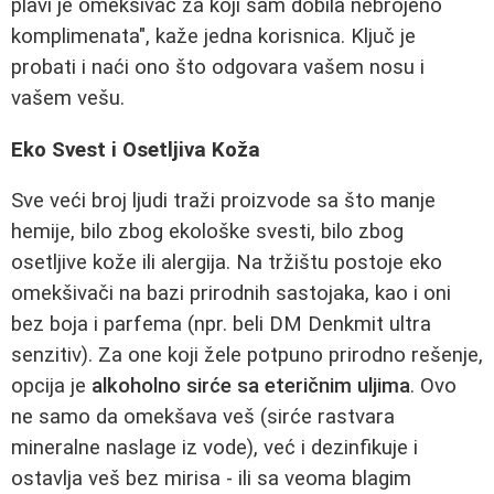
plavi je omekšivač za koji sam dobila nebrojeno
komplimenata", kaže jedna korisnica. Ključ je
probati i naći ono što odgovara vašem nosu i
vašem vešu.
Eko Svest i Osetljiva Koža
Sve veći broj ljudi traži proizvode sa što manje
hemije, bilo zbog ekološke svesti, bilo zbog
osetljive kože ili alergija. Na tržištu postoje eko
omekšivači na bazi prirodnih sastojaka, kao i oni
bez boja i parfema (npr. beli DM Denkmit ultra
senzitiv). Za one koji žele potpuno prirodno rešenje,
opcija je
alkoholno sirće sa eteričnim uljima
. Ovo
ne samo da omekšava veš (sirće rastvara
mineralne naslage iz vode), već i dezinfikuje i
ostavlja veš bez mirisa - ili sa veoma blagim