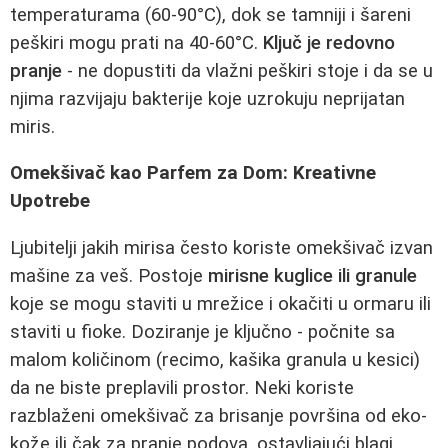
temperaturama (60-90°C), dok se tamniji i šareni
peškiri mogu prati na 40-60°C.
Ključ je redovno
pranje
- ne dopustiti da vlažni peškiri stoje i da se u
njima razvijaju bakterije koje uzrokuju neprijatan
miris.
Omekšivač kao Parfem za Dom: Kreativne
Upotrebe
Ljubitelji jakih mirisa često koriste omekšivač izvan
mašine za veš. Postoje
mirisne kuglice ili granule
koje se mogu staviti u mrežice i okačiti u ormaru ili
staviti u fioke. Doziranje je ključno - počnite sa
malom količinom (recimo, kašika granula u kesici)
da ne biste preplavili prostor. Neki koriste
razblaženi omekšivač za brisanje površina od eko-
kože ili čak za pranje podova, ostavljajući blagi,