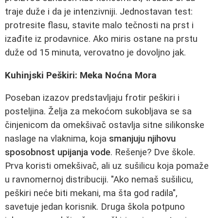
traje duže i da je intenzivniji. Jednostavan test:
protresite flasu, stavite malo tečnosti na prst i
izađite iz prodavnice. Ako miris ostane na prstu
duže od 15 minuta, verovatno je dovoljno jak.
Kuhinjski Peškiri: Meka Noćna Mora
Poseban izazov predstavljaju frotir peškiri i
posteljina. Želja za mekoćom sukobljava se sa
činjenicom da omekšivač ostavlja sitne silikonske
naslage na vlaknima, koja
smanjuju njihovu
sposobnost upijanja vode
. Rešenje? Dve škole.
Prva koristi omekšivač, ali uz sušilicu koja pomaže
u ravnomernoj distribuciji. "Ako nemaš sušilicu,
peškiri neće biti mekani, ma šta god radila",
savetuje jedan korisnik. Druga škola potpuno