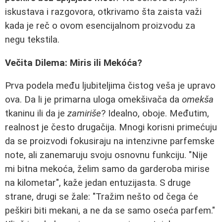
iskustava i razgovora, otkrivamo šta zaista važi
kada je reč o ovom esencijalnom proizvodu za
negu tekstila.
Večita Dilema: Miris ili Mekóća?
Prva podela među ljubiteljima čistog veša je upravo
ova. Da li je primarna uloga omekšivača da
omekša
tkaninu ili da je
zamiriše
? Idealno, oboje. Međutim,
realnost je često drugačija. Mnogi korisni primećuju
da se proizvodi fokusiraju na intenzivne parfemske
note, ali zanemaruju svoju osnovnu funkciju. "Nije
mi bitna mekoća, želim samo da garderoba mirise
na kilometar", kaže jedan entuzijasta. S druge
strane, drugi se žale: "Tražim nešto od čega će
peškiri biti mekani, a ne da se samo oseća parfem."