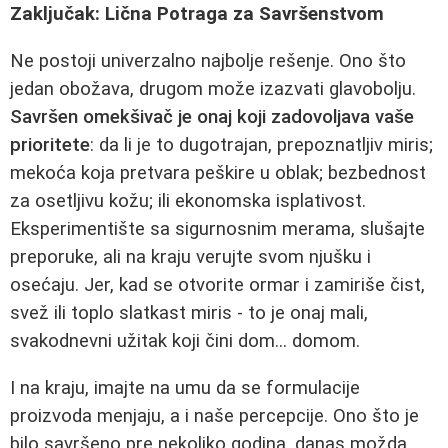
Zaključak: Lična Potraga za Savršenstvom
Ne postoji univerzalno najbolje rešenje. Ono što
jedan obožava, drugom može izazvati glavobolju.
Savršen omekšivač je onaj koji zadovoljava vaše
prioritete
: da li je to dugotrajan, prepoznatljiv miris;
mekoća koja pretvara peškire u oblak; bezbednost
za osetljivu kožu; ili ekonomska isplativost.
Eksperimentište sa sigurnosnim merama, slušajte
preporuke, ali na kraju verujte svom njušku i
osećaju. Jer, kad se otvorite ormar i zamiriše čist,
svež ili toplo slatkast miris - to je onaj mali,
svakodnevni užitak koji čini dom... domom.
I na kraju, imajte na umu da se formulacije
proizvoda menjaju, a i naše percepcije. Ono što je
bilo savršeno pre nekoliko godina, danas možda