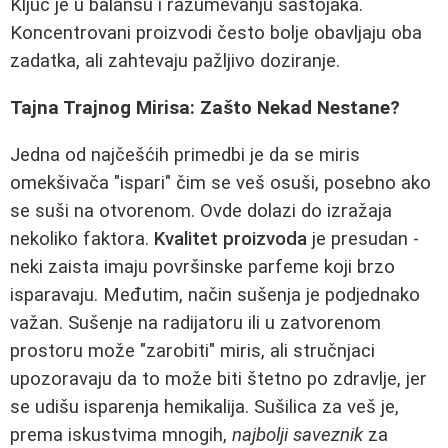
Ključ je u balansu i razumevanju sastojaka.
Koncentrovani proizvodi često bolje obavljaju oba
zadatka, ali zahtevaju pažljivo doziranje.
Tajna Trajnog Mirisa: Zašto Nekad Nestane?
Jedna od najčešćih primedbi je da se miris
omekšivača "ispari" čim se veš osuši, posebno ako
se suši na otvorenom. Ovde dolazi do izražaja
nekoliko faktora.
Kvalitet proizvoda
je presudan -
neki zaista imaju površinske parfeme koji brzo
isparavaju. Međutim, način sušenja je podjednako
važan. Sušenje na radijatoru ili u zatvorenom
prostoru može "zarobiti" miris, ali stručnjaci
upozoravaju da to može biti štetno po zdravlje, jer
se udišu isparenja hemikalija. Sušilica za veš je,
prema iskustvima mnogih,
najbolji saveznik
za