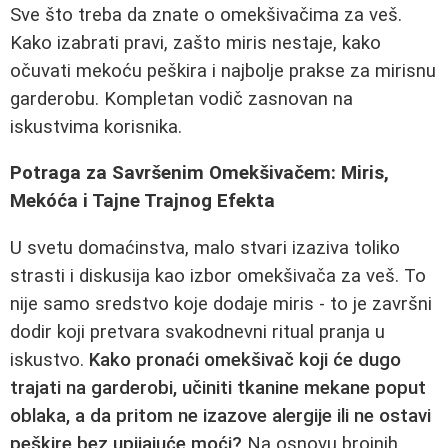
Sve što treba da znate o omekšivačima za veš.
Kako izabrati pravi, zašto miris nestaje, kako
očuvati mekoću peškira i najbolje prakse za mirisnu
garderobu. Kompletan vodič zasnovan na
iskustvima korisnika.
Potraga za Savršenim Omekšivačem: Miris,
Mekóća i Tajne Trajnog Efekta
U svetu domaćinstva, malo stvari izaziva toliko
strasti i diskusija kao izbor omekšivača za veš. To
nije samo sredstvo koje dodaje miris - to je završni
dodir koji pretvara svakodnevni ritual pranja u
iskustvo.
Kako pronaći omekšivač koji će dugo
trajati na garderobi, učiniti tkanine mekane poput
oblaka, a da pritom ne izazove alergije ili ne ostavi
peškire bez upijajuće moći?
Na osnovu brojnih