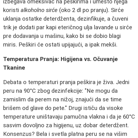
izbegava omekšivač na peškirima i umesto njega
koristi
alkoholno sirće
(oko 2 dl po pranju). Sirće
uklanja ostatke deterdženta, dezinfikuje, a čuveni
trik je dodati par kapi eteričnog ulja lavande u sirće
pre dodavanja u mašinu, kako bi se dobio blagi
miris. Peškiri će ostati upijajući, a ipak mekši.
Temperatura Pranja: Higijena vs. Očuvanje
Tkanine
Debata o temperaturi pranja peškira je živa. Jedni
peru na 90°C zbog dezinfekcije: "Ne mogu da
zamislim da perem na nižoj, znajući da se time
brišem od glave do pete." Drugi ističu da visoke
temperature uništavaju pamučna vlakna i da je 60°C
sasvim dovoljno za higijenu, uz dobar deterdžent.
Konsenzus? Bela i svetla platna peru se na višim