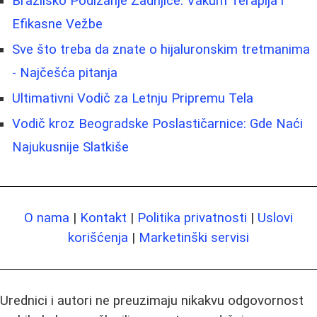
Brazilsko Podizanje Zadnjice: Vakum Terapija i
Efikasne Vežbe
Sve što treba da znate o hijaluronskim tretmanima
- Najčešća pitanja
Ultimativni Vodič za Letnju Pripremu Tela
Vodič kroz Beogradske Poslastičarnice: Gde Naći
Najukusnije Slatkiše
O nama
|
Kontakt
|
Politika privatnosti
|
Uslovi
korišćenja
|
Marketinški servisi
Urednici i autori ne preuzimaju nikakvu odgovornost