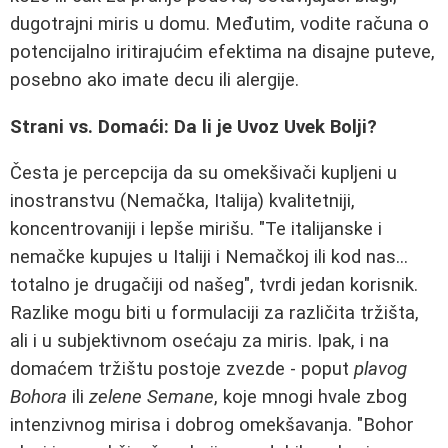
dugotrajni miris u domu. Međutim, vodite računa o
potencijalno iritirajućim efektima na disajne puteve,
posebno ako imate decu ili alergije.
Strani vs. Domaći: Da li je Uvoz Uvek Bolji?
Česta je percepcija da su omekšivači kupljeni u
inostranstvu (Nemačka, Italija) kvalitetniji,
koncentrovaniji i lepše mirišu. "Te italijanske i
nemačke kupujes u Italiji i Nemačkoj ili kod nas...
totalno je drugačiji od našeg", tvrdi jedan korisnik.
Razlike mogu biti u formulaciji za različita tržišta,
ali i u subjektivnom osećaju za miris. Ipak, i na
domaćem tržištu postoje zvezde - poput
plavog
Bohora
ili
zelene Semane
, koje mnogi hvale zbog
intenzivnog mirisa i dobrog omekšavanja. "Bohor