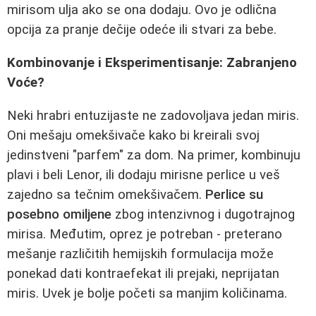
mirisom ulja ako se ona dodaju. Ovo je odlična
opcija za pranje dečije odeće ili stvari za bebe.
Kombinovanje i Eksperimentisanje: Zabranjeno
Voće?
Neki hrabri entuzijaste ne zadovoljava jedan miris.
Oni mešaju omekšivače kako bi kreirali svoj
jedinstveni "parfem" za dom. Na primer, kombinuju
plavi i beli Lenor, ili dodaju mirisne perlice u veš
zajedno sa tečnim omekšivačem.
Perlice su
posebno omiljene
zbog intenzivnog i dugotrajnog
mirisa. Međutim, oprez je potreban - preterano
mešanje različitih hemijskih formulacija može
ponekad dati kontraefekat ili prejaki, neprijatan
miris. Uvek je bolje početi sa manjim količinama.