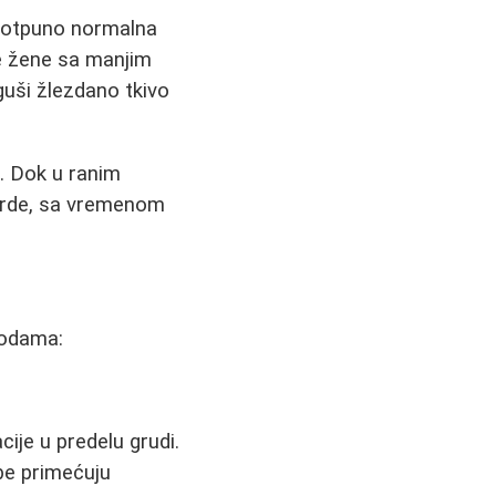
 potpuno normalna
ge žene sa manjim
guši žlezdano tkivo
. Dok u ranim
arde, sa vremenom
todama:
ije u predelu grudi.
be primećuju