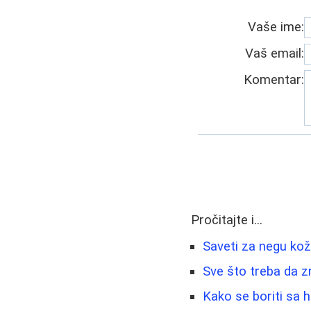
Vaše ime:
Vaš email:
Komentar:
Pročitajte i...
Saveti za negu kože
Sve što treba da zn
Kako se boriti sa h