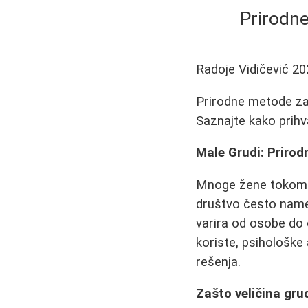
Prirodne
Radoje Vidičević
20
Prirodne metode za p
Saznajte kako prihva
Male Grudi: Prirod
Mnoge žene tokom ži
društvo često name
varira od osobe do
koriste, psihološke
rešenja.
Zašto veličina gru