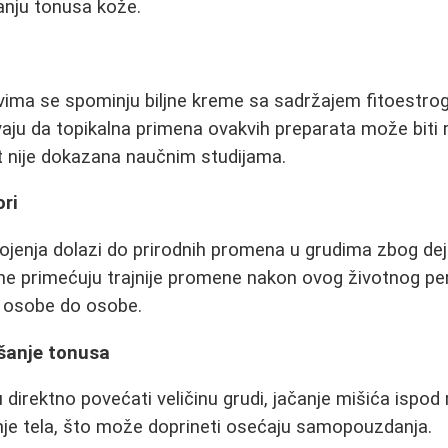
anju tonusa kože.
ima se spominju biljne kreme sa sadržajem fitoestro
aju da topikalna primena ovakvih preparata može biti 
t nije dokazana naučnim studijama.
ori
ojenja dolazi do prirodnih promena u grudima zbog d
ene primećuju trajnije promene nakon ovog životnog pe
od osobe do osobe.
jšanje tonusa
direktno povećati veličinu grudi, jačanje mišića ispod
anje tela, što može doprineti osećaju samopouzdanja.