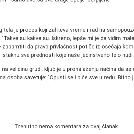
og tela je proces koji zahteva vreme i rad na samopouz
: "Takve su kakve su. Iskreno, lepše mi je da vidim mal
e zapamtiti da prava privlačnost potiče iz osećaja komf
 istaknu sve prednosti koje naše jedinstveno telo nudi.
 na veličinu grudi, ključ je u pronalaženju načina da se
na osoba savetuje: "Opusti se i biće sve u redu. Bitno 
Trenutno nema komentara za ovaj članak.