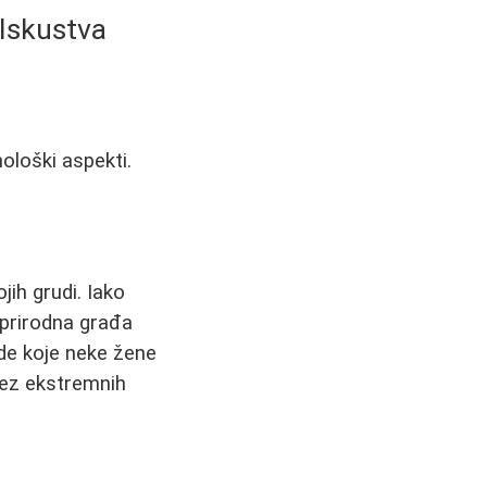
 Iskustva
hološki aspekti.
ih grudi. Iako
prirodna građa
de koje neke žene
bez ekstremnih