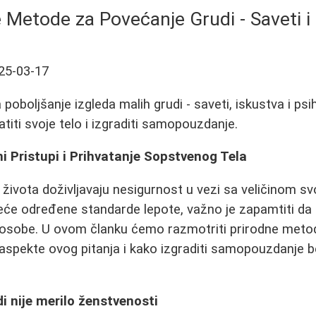
 Metode za Povećanje Grudi - Saveti i
25-03-17
oboljšanje izgleda malih grudi - saveti, iskustva i psi
titi svoje telo i izgraditi samopouzdanje.
ni Pristupi i Prihvatanje Sopstvenog Tela
vota doživljavaju nesigurnost u vezi sa veličinom svoj
će određene standarde lepote, važno je zapamtiti da 
 osobe. U ovom članku ćemo razmotriti prirodne meto
 aspekte ovog pitanja i kako izgraditi samopouzdanje 
di nije merilo ženstvenosti