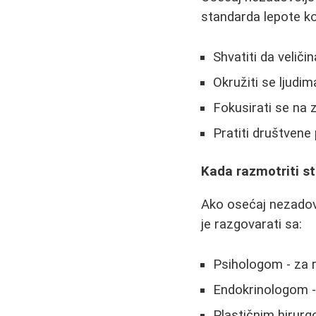
standarda lepote ko
Shvatiti da velič
Okružiti se ljudima
Fokusirati se na 
Pratiti društvene
Kada razmotriti s
Ako osećaj nezadov
je razgovarati sa:
Psihologom - za 
Endokrinologom -
Plastičnim hirurg