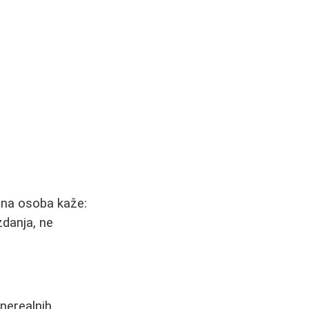
dna osoba kaže:
zdanja, ne
 nerealnih