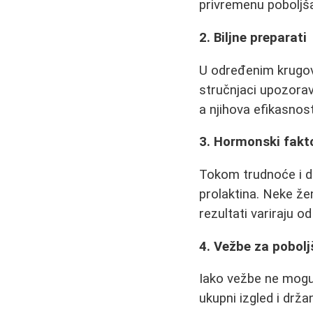
privremenu poboljš
2. Biljne preparati
U određenim krugov
stručnjaci upozorav
a njihova efikasnos
3. Hormonski fakt
Tokom trudnoće i d
prolaktina. Neke ž
rezultati variraju 
4. Vežbe za pobol
Iako vežbe ne mogu 
ukupni izgled i drž