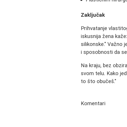
Zaključak
Prihvatanje vlastit
iskusnija žena kaže
silikonske." Važno j
i sposobnosti da se
Na kraju, bez obzira
svom telu. Kako jed
to što obučeš."
Komentari