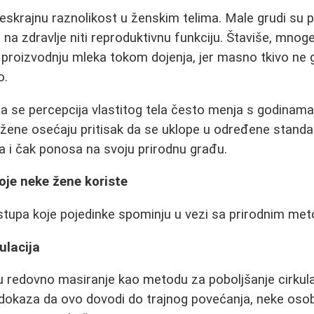
 beskrajnu raznolikost u ženskim telima. Male grudi su
e na zdravlje niti reproduktivnu funkciju. Štaviše, mno
proizvodnju mleka tokom dojenja, jer masno tkivo ne 
o.
a se percepcija vlastitog tela često menja s godinama
ene osećaju pritisak da se uklope u određene stand
ja i čak ponosa na svoju prirodnu građu.
oje neke žene koriste
istupa koje pojedinke spominju u vezi sa prirodnim me
ulacija
redovno masiranje kao metodu za poboljšanje cirkulac
dokaza da ovo dovodi do trajnog povećanja, neke oso