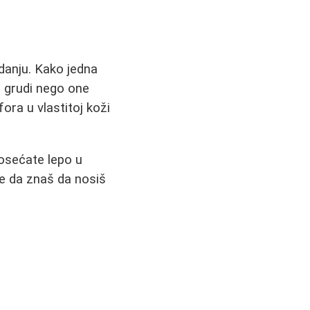
danju. Kako jedna
e grudi nego one
ora u vlastitoj koži
 osećate lepo u
je da znaš da nosiš