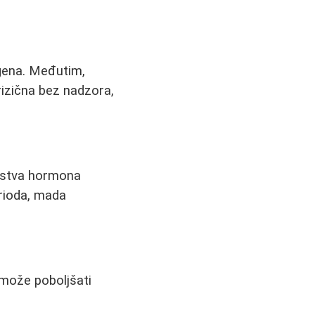
gena. Međutim,
rizična bez nadzora,
ejstva hormona
rioda, mada
 može poboljšati