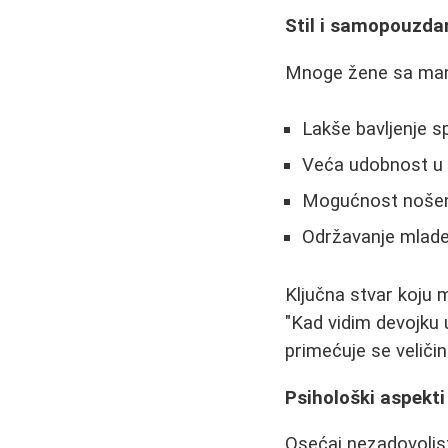
Stil i samopouzda
Mnoge žene sa manji
Lakše bavljenje s
Veća udobnost u 
Mogućnost nošenja
Održavanje mlade
Ključna stvar koju
"Kad vidim devojku 
primećuje se veličin
Psihološki aspekti
Osećaj nezadovoljstv