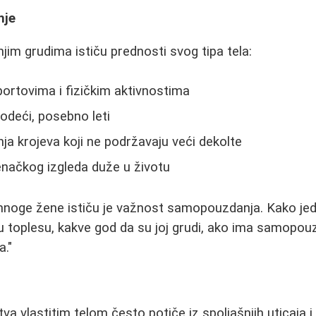
nje
m grudima ističu prednosti svog tipa tela:
portovima i fizičkim aktivnostima
odeći, posebno leti
 krojeva koji ne podržavaju veći dekolte
načkog izgleda duže u životu
 mnoge žene ističu je važnost samopouzdanja. Kako je
u toplesu, kakve god da su joj grudi, ako ima samopou
a."
a vlastitim telom često potiče iz spoljašnjih uticaja i