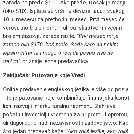
zarada ne pređe $500. Ako pređe, trošak je manji
(oko $10). Isplata se vrši na devizni račun svakog
10. u mesecu za prethodni mesec. Prvi mesec će
verovatno biti skroman, ali sa iskustvom i većim
brojem časova, zarada raste.
"Prvi mesec mi je
zarada bila $170, baš malo. Sada sam na nekim
lepsim ciframa i mogu ti reći da posao više ne
tražim"
, priznaje jedna predavačica.
Zaključak: Putovanje koje Vredi
Online predavanje engleskog jezika je više od posla
- to je putovanje koje kombiničuje finansijsku korist,
lični razvoj i interkulturalnu razmenu. Zahteva
početnu investiciju vremena za pripremu i opremu,
ali dugoročno nudi nezavisnost i zadovoljstvo. Kao
što jedan predavač kaže:
"Ako voliš jezike, ako voliš