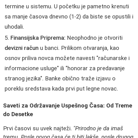
termine u sistemu. U početku je pametno krenuti
sa manje časova dnevno (1-2) da biste se opustili i
uhodali.
Finansijska Priprema:
Neophodno je otvoriti
devizni račun
u banci. Prilikom otvaranja, kao
osnov priliva novca možete navesti "računarske i
informacione usluge" ili "honorar za predavanje
stranog jezika". Banke obično traže izjavu o
poreklu sredstava kada prvi put legne novac.
Saveti za Održavanje Uspešnog Časa: Od Treme
do Desetke
Prvi časovi su uvek najteži.
"Prirodno je da imaš
tremu. Posle prvog časa će ti biti lakše, posle drugog