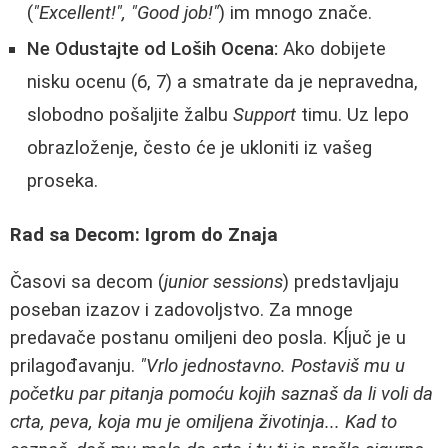
(
"Excellent!", "Good job!"
) im mnogo znače.
Ne Odustajte od Loših Ocena:
Ako dobijete
nisku ocenu (6, 7) a smatrate da je nepravedna,
slobodno pošaljite žalbu
Support
timu. Uz lepo
obrazloženje, često će je ukloniti iz vašeg
proseka.
Rad sa Decom: Igrom do Znaja
Časovi sa decom (
junior sessions
) predstavljaju
poseban izazov i zadovoljstvo. Za mnoge
predavače postanu omiljeni deo posla. Kĺjuč je u
prilagođavanju.
"Vrlo jednostavno. Postaviš mu u
početku par pitanja pomoću kojih saznaš da li voli da
crta, peva, koja mu je omiljena životinja... Kad to