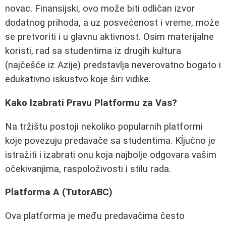
novac. Finansijski, ovo može biti odličan izvor
dodatnog prihoda, a uz posvećenost i vreme, može
se pretvoriti i u glavnu aktivnost. Osim materijalne
koristi, rad sa studentima iz drugih kultura
(najčešće iz Azije) predstavlja neverovatno bogato i
edukativno iskustvo koje širi vidike.
Kako Izabrati Pravu Platformu za Vas?
Na tržištu postoji nekoliko popularnih platformi
koje povezuju predavače sa studentima. Kĺjučno je
istražiti i izabrati onu koja najbolje odgovara vašim
očekivanjima, raspoloživosti i stilu rada.
Platforma A (TutorABC)
Ova platforma je među predavačima često