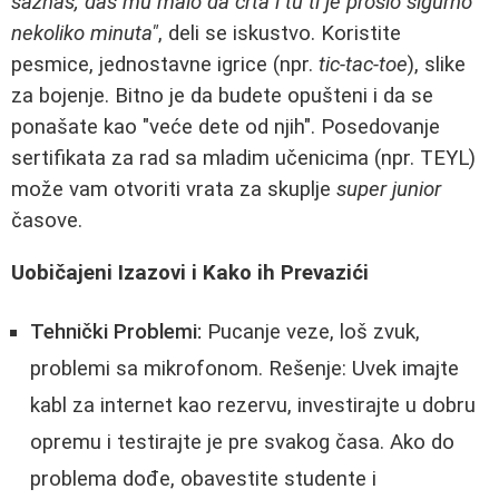
saznaš, daš mu malo da crta i tu ti je prošlo sigurno
nekoliko minuta"
, deli se iskustvo. Koristite
pesmice, jednostavne igrice (npr.
tic-tac-toe
), slike
za bojenje. Bitno je da budete opušteni i da se
ponašate kao "veće dete od njih". Posedovanje
sertifikata za rad sa mladim učenicima (npr. TEYL)
može vam otvoriti vrata za skuplje
super junior
časove.
Uobičajeni Izazovi i Kako ih Prevazići
Tehnički Problemi:
Pucanje veze, loš zvuk,
problemi sa mikrofonom. Rešenje: Uvek imajte
kabl za internet kao rezervu, investirajte u dobru
opremu i testirajte je pre svakog časa. Ako do
problema dođe, obavestite studente i