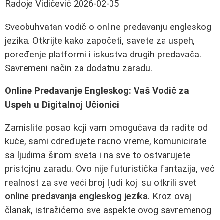
Radoje Vidičević
2026-02-05
Sveobuhvatan vodič o online predavanju engleskog
jezika. Otkrijte kako započeti, savete za uspeh,
poređenje platformi i iskustva drugih predavača.
Savremeni način za dodatnu zaradu.
Online Predavanje Engleskog: Vaš Vodič za
Uspeh u Digitalnoj Učionici
Zamislite posao koji vam omogućava da radite od
kuće, sami određujete radno vreme, komunicirate
sa ljudima širom sveta i na sve to ostvarujete
pristojnu zaradu. Ovo nije futuristička fantazija, već
realnost za sve veći broj ljudi koji su otkrili svet
online predavanja engleskog jezika
. Kroz ovaj
članak, istražićemo sve aspekte ovog savremenog