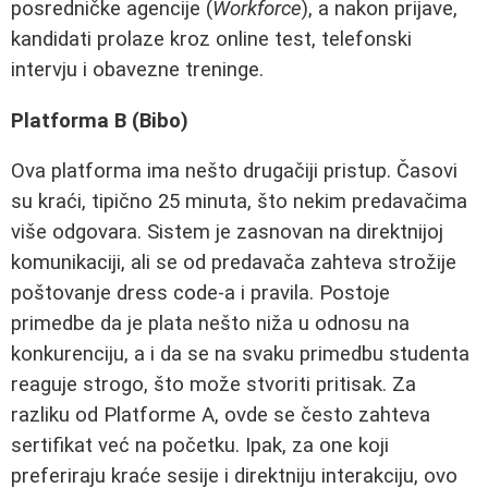
posredničke agencije (
Workforce
), a nakon prijave,
kandidati prolaze kroz online test, telefonski
intervju i obavezne treninge.
Platforma B (Bibo)
Ova platforma ima nešto drugačiji pristup. Časovi
su kraći, tipično 25 minuta, što nekim predavačima
više odgovara. Sistem je zasnovan na direktnijoj
komunikaciji, ali se od predavača zahteva strožije
poštovanje dress code-a i pravila. Postoje
primedbe da je plata nešto niža u odnosu na
konkurenciju, a i da se na svaku primedbu studenta
reaguje strogo, što može stvoriti pritisak. Za
razliku od Platforme A, ovde se često zahteva
sertifikat već na početku. Ipak, za one koji
preferiraju kraće sesije i direktniju interakciju, ovo