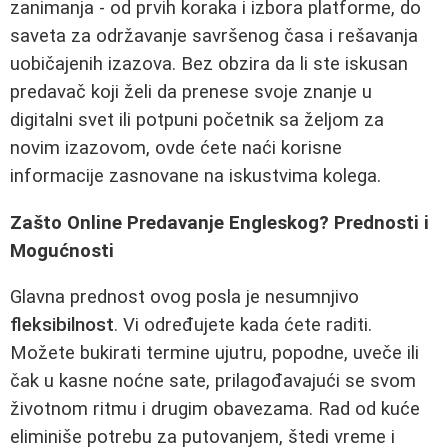
zanimanja - od prvih koraka i izbora platforme, do
saveta za održavanje savršenog časa i rešavanja
uobičajenih izazova. Bez obzira da li ste iskusan
predavač koji želi da prenese svoje znanje u
digitalni svet ili potpuni početnik sa željom za
novim izazovom, ovde ćete naći korisne
informacije zasnovane na iskustvima kolega.
Zašto Online Predavanje Engleskog? Prednosti i
Mogućnosti
Glavna prednost ovog posla je nesumnjivo
fleksibilnost
. Vi određujete kada ćete raditi.
Možete bukirati termine ujutru, popodne, uveče ili
čak u kasne noćne sate, prilagođavajući se svom
životnom ritmu i drugim obavezama. Rad od kuće
eliminiše potrebu za putovanjem, štedi vreme i