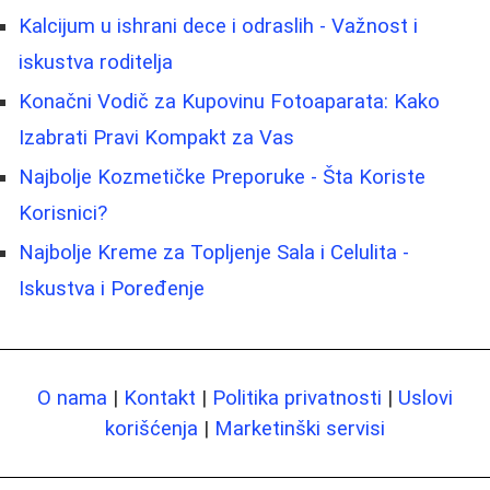
Kalcijum u ishrani dece i odraslih - Važnost i
iskustva roditelja
Konačni Vodič za Kupovinu Fotoaparata: Kako
Izabrati Pravi Kompakt za Vas
Najbolje Kozmetičke Preporuke - Šta Koriste
Korisnici?
Najbolje Kreme za Topljenje Sala i Celulita -
Iskustva i Poređenje
O nama
|
Kontakt
|
Politika privatnosti
|
Uslovi
korišćenja
|
Marketinški servisi