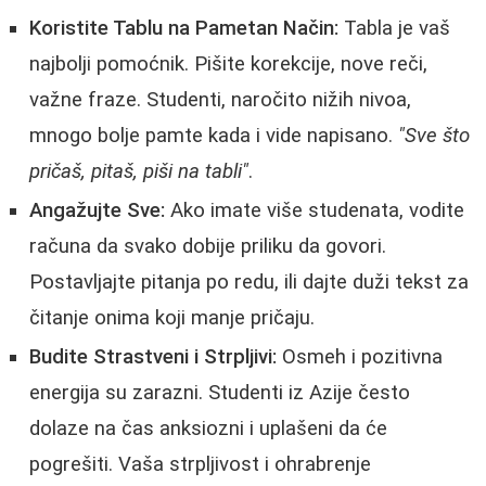
Koristite Tablu na Pametan Način:
Tabla je vaš
najbolji pomoćnik. Pišite korekcije, nove reči,
važne fraze. Studenti, naročito nižih nivoa,
mnogo bolje pamte kada i vide napisano.
"Sve što
pričaš, pitaš, piši na tabli"
.
Angažujte Sve:
Ako imate više studenata, vodite
računa da svako dobije priliku da govori.
Postavljajte pitanja po redu, ili dajte duži tekst za
čitanje onima koji manje pričaju.
Budite Strastveni i Strpljivi:
Osmeh i pozitivna
energija su zarazni. Studenti iz Azije često
dolaze na čas anksiozni i uplašeni da će
pogrešiti. Vaša strpljivost i ohrabrenje