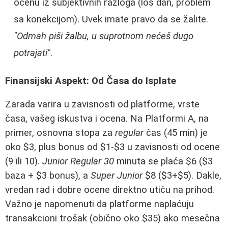
ocenu iz subjektivnih razloga (loš dan, problem
sa konekcijom). Uvek imate pravo da se žalite.
"Odmah piši žalbu, u suprotnom nećeš dugo
potrajati"
.
Finansijski Aspekt: Od Časa do Isplate
Zarada varira u zavisnosti od platforme, vrste
časa, vašeg iskustva i ocena. Na Platformi A, na
primer, osnovna stopa za
regular
čas (45 min) je
oko $3, plus bonus od $1-$3 u zavisnosti od ocene
(9 ili 10).
Junior Regular 30
minuta se plaća $6 ($3
baza + $3 bonus), a
Super Junior
$8 ($3+$5). Dakle,
vredan rad i dobre ocene direktno utiču na prihod.
Važno je napomenuti da platforme naplaćuju
transakcioni trošak (obično oko $35) ako mesečna