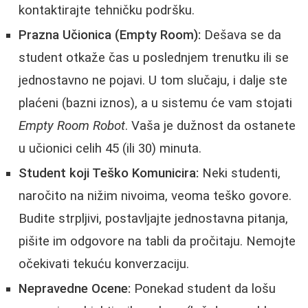
kontaktirajte tehničku podršku.
Prazna Učionica (Empty Room):
Dešava se da
student otkaže čas u poslednjem trenutku ili se
jednostavno ne pojavi. U tom slučaju, i dalje ste
plaćeni (bazni iznos), a u sistemu će vam stojati
Empty Room Robot
. Vaša je dužnost da ostanete
u učionici celih 45 (ili 30) minuta.
Student koji Teško Komunicira:
Neki studenti,
naročito na nižim nivoima, veoma teško govore.
Budite strpljivi, postavljajte jednostavna pitanja,
pišite im odgovore na tabli da pročitaju. Nemojte
očekivati tekuću konverzaciju.
Nepravedne Ocene:
Ponekad student da lošu