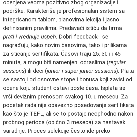
ocenjena veoma pozitivno zbog organizacije i
podrške. Karakteriše je profesionalan sistem sa
integrisanom tablom, planovima lekcija i jasno
definisanim pravilima. Predavači ističu da firma
prati i vrednuje uspeh
. Dobri feedback-i se
nagrađuju, kako novim časovima, tako i prilikama
za sticanje sertifikata. Časovi traju 25, 30 ili 45
minuta, a mogu biti namenjeni odraslima (
regular
sessions
) ili deci (
junior i super junior sessions
). Plata
se sastoji od osnovne stope i bonusa koji zavisi od
ocene koju student ostavi posle časa. Isplata se
vrši deviznim prenosom svakog 10. u mesecu. Za
početak rada nije obavezno posedovanje sertifikata
kao što je TEFL, ali se to postaje neophodno nakon
probnog perioda (obično 3 meseca) za nastavak
saradnje. Proces selekcije često ide preko