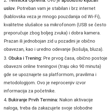
Tehnička Oprema:
Ovo je
apsolutno ključan
uslov
. Potreban vam je stabilan i brz internet
(kablovska veza je mnogo pouzdanija od Wi-Fi),
kvalitetne slušalice sa mikrofonom (USB se često
preporučuje zbog boljeg zvuka) i dobra kamera.
Prazan ili jednobojan zid u pozadini je obično
obavezan, kao i uredno odevanje (košulja, bluza).
Obuka i Trening:
Pre prvog časa, obično postoje
obavezni online treningovi (traju oko 90 minuta)
gde se upoznajete sa platformom, pravilima i
metodologijom. Ovo je neprocenjiv izvor
informacija za početnike.
Bukiranje Prvih Termina:
Nakon aktivacije
naloga, treba da zakazujete svoje slobodne