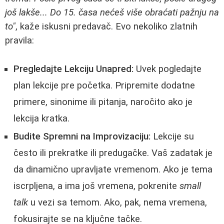
još lakše... Do 15. časa nećeš više obraćati pažnju na
to"
, kaže iskusni predavač. Evo nekoliko zlatnih
pravila:
Pregledajte Lekciju Unapred:
Uvek pogledajte
plan lekcije pre početka. Pripremite dodatne
primere, sinonime ili pitanja, naročito ako je
lekcija kratka.
Budite Spremni na Improvizaciju:
Lekcije su
često ili prekratke ili predugačke. Vaš zadatak je
da dinamično upravljate vremenom. Ako je tema
iscrpljena, a ima još vremena, pokrenite
small
talk
u vezi sa temom. Ako, pak, nema vremena,
fokusirajte se na ključne tačke.