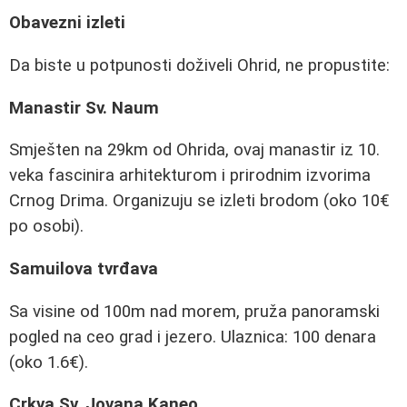
Obavezni izleti
Da biste u potpunosti doživeli Ohrid, ne propustite:
Manastir Sv. Naum
Smješten na 29km od Ohrida, ovaj manastir iz 10.
veka fascinira arhitekturom i prirodnim izvorima
Crnog Drima. Organizuju se izleti brodom (oko 10€
po osobi).
Samuilova tvrđava
Sa visine od 100m nad morem, pruža panoramski
pogled na ceo grad i jezero. Ulaznica: 100 denara
(oko 1.6€).
Crkva Sv. Jovana Kaneo