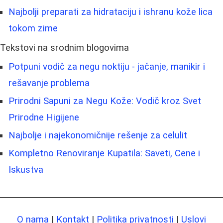
Najbolji preparati za hidrataciju i ishranu kože lica
tokom zime
Tekstovi na srodnim blogovima
Potpuni vodič za negu noktiju - jačanje, manikir i
rešavanje problema
Prirodni Sapuni za Negu Kože: Vodič kroz Svet
Prirodne Higijene
Najbolje i najekonomičnije rešenje za celulit
Kompletno Renoviranje Kupatila: Saveti, Cene i
Iskustva
O nama
|
Kontakt
|
Politika privatnosti
|
Uslovi