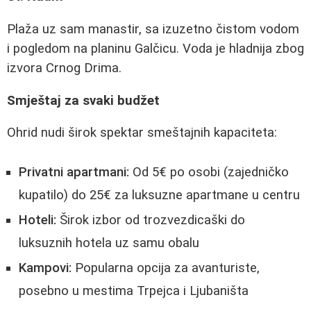
Plaža uz sam manastir, sa izuzetno čistom vodom
i pogledom na planinu Galčicu. Voda je hladnija zbog
izvora Crnog Drima.
Smještaj za svaki budžet
Ohrid nudi širok spektar smeštajnih kapaciteta:
Privatni apartmani:
Od 5€ po osobi (zajedničko
kupatilo) do 25€ za luksuzne apartmane u centru
Hoteli:
Širok izbor od trozvezdicaški do
luksuznih hotela uz samu obalu
Kampovi:
Popularna opcija za avanturiste,
posebno u mestima Trpejca i Ljubaništa