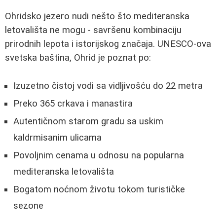
Ohridsko jezero nudi nešto što mediteranska
letovališta ne mogu - savršenu kombinaciju
prirodnih lepota i istorijskog značaja. UNESCO-ova
svetska baština, Ohrid je poznat po:
Izuzetno čistoj vodi sa vidljivošću do 22 metra
Preko 365 crkava i manastira
Autentičnom starom gradu sa uskim
kaldrmisanim ulicama
Povoljnim cenama u odnosu na popularna
mediteranska letovališta
Bogatom noćnom životu tokom turističke
sezone