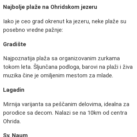
Najbolje plaže na Ohridskom jezeru
Iako je ceo grad okrenut ka jezeru, neke plaže su
posebno vredne pažnje:
Gradište
Najpoznatija plaža sa organizovanim zurkama
tokom leta. Šljunčana podloga, barovi na plaži i živa
muzika čine je omiljenim mestom za mlade.
Lagadin
Mirnija varijanta sa peščanim delovima, idealna za
porodice sa decom. Nalazi se na 10km od centra
Ohrida.
Sv. Naum