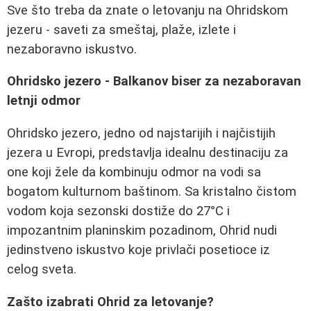
Sve što treba da znate o letovanju na Ohridskom
jezeru - saveti za smeštaj, plaže, izlete i
nezaboravno iskustvo.
Ohridsko jezero - Balkanov biser za nezaboravan
letnji odmor
Ohridsko jezero, jedno od najstarijih i najčistijih
jezera u Evropi, predstavlja idealnu destinaciju za
one koji žele da kombinuju odmor na vodi sa
bogatom kulturnom baštinom. Sa kristalno čistom
vodom koja sezonski dostiže do 27°C i
impozantnim planinskim pozadinom, Ohrid nudi
jedinstveno iskustvo koje privlači posetioce iz
celog sveta.
Zašto izabrati Ohrid za letovanje?