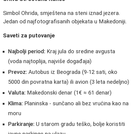
Simbol Ohrida, smještena na steni iznad jezera.
Jedan od najfotografisanih objekata u Makedoniji.
Saveti za putovanje
Najbolji period:
Kraj jula do sredine avgusta
(voda najtoplija, najviše događaja)
Prevoz:
Autobus iz Beograda (9-12 sati, oko
5000 din povratna karta) ili avion (3 leta nedeljno)
Valuta:
Makedonski denar (1€ ≈ 61 denar)
Klima:
Planinska - sunčano ali bez vrućina kao na
moru
Parkiranje:
U starom gradu teško, bolje koristiti