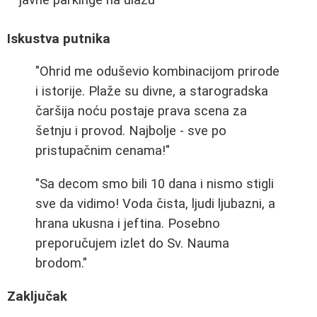
javne parkinge na ulazu
Iskustva putnika
"Ohrid me oduševio kombinacijom prirode
i istorije. Plaže su divne, a starogradska
čaršija noću postaje prava scena za
šetnju i provod. Najbolje - sve po
pristupačnim cenama!"
"Sa decom smo bili 10 dana i nismo stigli
sve da vidimo! Voda čista, ljudi ljubazni, a
hrana ukusna i jeftina. Posebno
preporučujem izlet do Sv. Nauma
brodom."
Zaključak